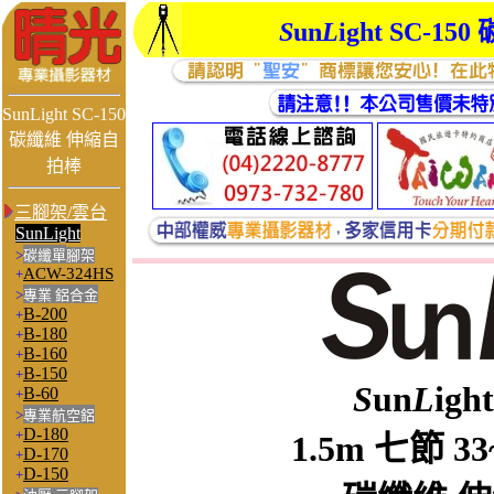
S
un
L
ight SC-1
SunLight SC-150
碳纖維 伸縮自
拍棒
三腳架/雲台
SunLight
>
碳纖單
腳架
ACW-324HS
+
>
專業 鋁合金
B-200
+
B-180
+
B-160
+
B-150
+
S
un
L
igh
B-60
+
>
專業航空鋁
D-180
+
1.5m 七節 33
D-170
+
D-150
+