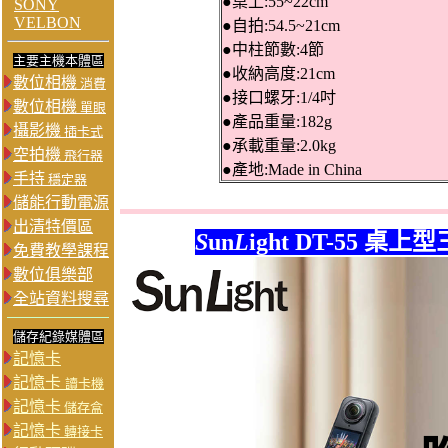
●桌上:55~22cm
SONY
VELBON
●自拍:54.5~21cm
●中柱節數:4節
主要主機本體區
●收納高度:21cm
數位相機
消費
●接口螺牙:1/4吋
數位相機
單眼
●產品重量:182g
攝影機
插卡式
●承載重量:2.0kg
空拍機
飛行器
●產地:Made in China
手持
穩定器
儲能行動電源
出清特價區
S
un
L
ight DT-55 桌上型
免費教學課程
數位俱樂部
全站資料搜尋
儲存紀錄媒體區
記憶卡
記憶卡
讀卡機
記憶卡
儲存盒
記憶卡
轉接卡