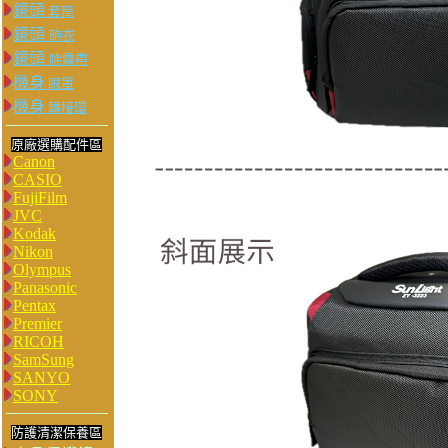
鏡頭
套筒
鏡頭
砲衣
鏡頭
除霧帶
機身
眼罩
機身
轉接環
原廠選購配件區
Canon
CASIO
FujiFilm
JVC
Kodak
Nikon
Olympus
Panasonic
Pentax
Premier
RICOH
SamSung
SANYO
SONY
防護清潔保養區