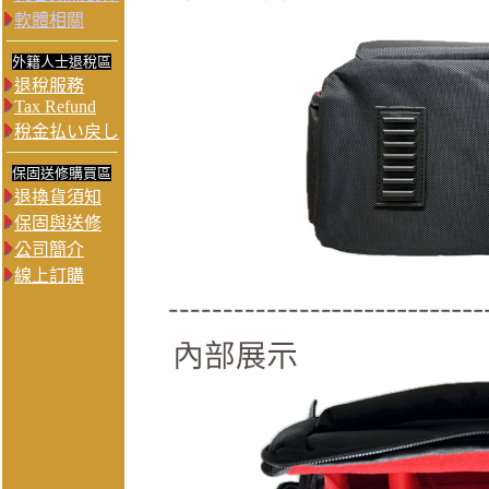
軟體相關
外籍人士退稅區
退稅服務
Tax Refund
稅金払い戻し
保固送修購買區
退換貨須知
保固與送修
公司簡介
線上訂購