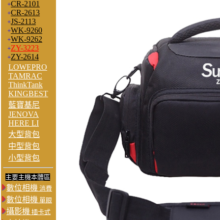
CR-2101
+
CR-2613
+
JS-2113
+
WK-9260
+
WK-9262
+
ZY-3223
+
ZY-2614
+
LOWEPRO
TAMRAC
ThinkTank
KINGBEST
藍寶基尼
JENOVA
HERE LI
大型背包
中型背包
小型背包
主要主機本體區
數位相機
消費
數位相機
單眼
攝影機
插卡式