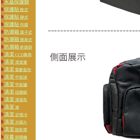
水晶保護鏡
保護貼
軟式
保護貼
硬式
保護貼
包膜
防潮箱
電子式
防潮箱
簡易式
防潮箱
乾燥劑
清潔
CCD專用
清潔
清潔筆
清潔
電動氣吹
清潔
空氣球
清潔
空氣罐
清潔
拭鏡紙
清潔
清潔布
清潔
液
清潔
記憶卡
清潔
光碟片
清潔
錄影帶
保養
迴帶機