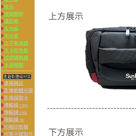
燈泡
燈類輔架
攝影棚
反光板
測光表
白平衡濾鏡
灰卡校色板
提詞讀稿機
光源相關
書籍軟體線材區
書籍雜誌
影像軟體光碟
影像擷取卡
傳輸線
1394
傳輸線
USB
傳輸線
AV
印相印表機
代客光碟製作