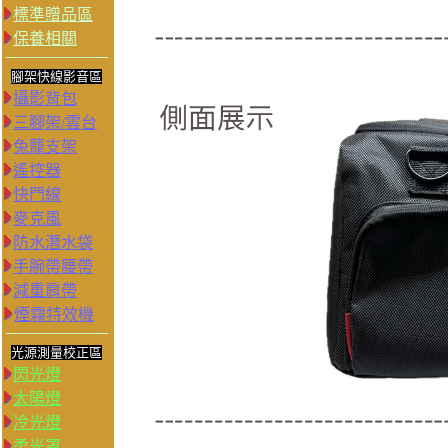
標準贈品區
保養相關
腳架快線影音區
攝影背包
三腳架/雲台
兔籠支架
遙控器
快門線
麥克風
防水潛水袋
手腕帶腰帶
減重肩帶
煙霧特效機
光源測量校正區
閃光燈
太陽燈
冷光燈
柔光罩