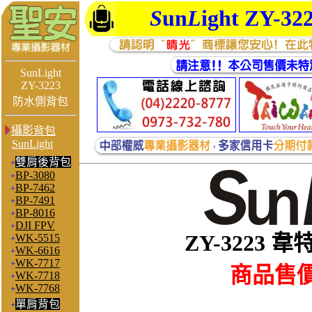
S
un
L
ight ZY-32
SunLight
ZY-3223
防水側背包
攝影背包
SunLight
雙肩後背包
+
BP-3080
+
BP-7462
+
BP-7491
+
BP-8016
+
DJI FPV
+
ZY-3223 
WK-5515
+
WK-6616
+
WK-7717
+
商品售價:
WK-7718
+
WK-7768
+
單肩背包
+