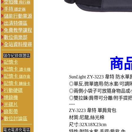
空拍機
飛行器
手持
穩定器
儲能行動電源
出清特價區
免費教學課程
數位俱樂部
全站資料搜尋
儲存紀錄媒體區
商
記憶卡
記憶卡
讀卡機
記憶卡
儲存盒
S
un
L
ight ZY-3223 韋特 防
記憶卡
轉接卡
◎單反,微單適用/防水套/可調
行動硬碟
◎兩側小袋子可放隨身物品或
燒錄機
◎雙拉鍊/肩帶可分離/附手提
----
光碟片
ZY-3223 韋特 單肩背包
錄影帶
材質:尼龍,絲光棉
數位討論區
尺寸:32X18X23cm
電池電源充電區
特性:附防水套 手提/肩背 內