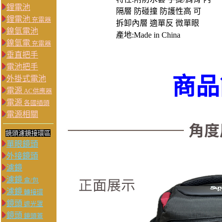
鋰電池
隔層 防碰撞 防護性高 可
鋰電池
充電器
拆卸內層 適單反 微單眼
鎳氫電池
產地:Made in China
鎳氫電
充電器
垂直把手
電池把手
商品
外掛式電池
電源
AC供應器
電源
各國插頭
電源相關
鏡頭濾鏡接環區
單眼鏡頭
外接鏡頭
濾鏡
濾鏡
盒/包
濾鏡
轉接環
鏡頭
遮光罩
鏡頭
鏡頭蓋