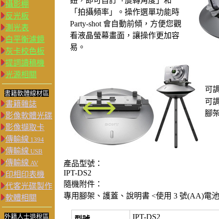
鈕，即可自訂「旋轉角度」和
攝影棚
「拍攝頻率」。操作選單功能時
反光板
Party-shot 會自動前傾，方便您觀
測光表
看液晶螢幕畫面，讓操作更加容
白平衡濾鏡
易。
灰卡校色板
提詞讀稿機
光源相關
可
書籍軟體線材區
可調
書籍雜誌
腳
影像軟體光碟
影像擷取卡
傳輸線
1394
傳輸線
USB
傳輸線
AV
產品型號：
IPT-DS2
印相印表機
隨機附件：
代客光碟製作
專用腳架、護蓋、說明書 <使用 3 號(AA)電池 
軟體相關
外籍人士退稅區
IPT-DS2