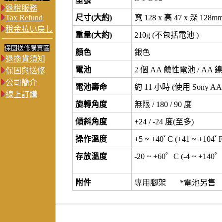
型號
退稅服務
Tax Refund
尺寸(大約)
寬 128 x 高 47 x 深 1
稅金払い戻し
重量(大約)
210g (不包括電池 )
保固送修購買區
顏色
銀色
退換貨須知
電池
2 個 AA 鹼性電池 / AA
保固與送修
公司簡介
電池壽命
約 11 小時 (使用 Sony 
線上訂購
旋轉角度
無限 / 180 / 90 度
傾斜角度
+24 / -24 度(至多)
操作溫度
+5 ~ +40ﾟC (+41 ~ +104ﾟF
存放溫度
-20 ~ +60゜C (-4 ~ +140゜
附件
專用腳架 *電池另售