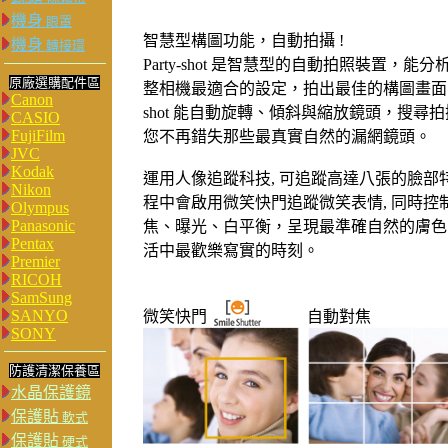
機身
眼罩
智慧型構圖功能，自動拍攝 !
機身
轉接環
Party-shot 是智慧型的自動拍照裝置，能
原廠選購配件區
整相機最適合的設定，拍出最佳的構圖畫面。Pa
Canon
shot 能自動旋轉、傾斜與縮放鏡頭，搜尋
CASIO
FujiFilm
您不再錯失那些最真實自然的漏網鏡頭。
JVC
Kodak
運用人像追蹤科技, 可追蹤高達八張的臉部
Nikon
程中會啟用微笑快門追蹤微笑表情, 同時控
Olympus
Panasonic
焦、曝光、白平衡，呈現最準確自然的膚色
Pentax
活中最歡樂寫實的時刻。
Premier
RICOH
SamSung
SANYO
微笑快門
自動對焦
SONY
防護清潔保養區
水晶保護鏡
保護貼
軟式
保護貼
硬式