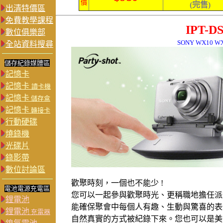
價
(完售)
出清特價區
免費教學課程
IPT-
數位俱樂部
SONY WX10 W
全站資料搜尋
儲存紀錄媒體區
記憶卡
記憶卡
讀卡機
記憶卡
儲存盒
記憶卡
轉接卡
行動硬碟
燒錄機
光碟片
錄影帶
數位討論區
歡聚時刻，一個也不能少 !
電池電源充電區
您可以一起參與歡聚時光、更稱職地擔任派
鋰電池
能確保聚會中每個人有趣、生動與驚喜的表
鋰電池
充電器
自然真實的方式被紀錄下來。您也可以是美