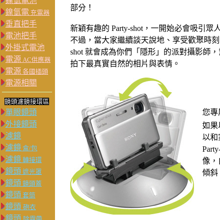
鎳氫電池
部分！
鎳氫電
充電器
垂直把手
新穎有趣的 Party-shot，一開始必會吸引
電池把手
不過，當大家繼續談天說地、享受歡聚時刻時，P
外掛式電池
shot 就會成為你們「隱形」的派對攝影師
電源
AC供應器
拍下最真實自然的相片與表情。
電源
各國插頭
電源相關
鏡頭濾鏡接環區
單眼鏡頭
您專
外接鏡頭
如果
濾鏡
以和
濾鏡
盒/包
Pa
濾鏡
轉接環
像，
鏡頭
遮光罩
傾斜 
鏡頭
鏡頭蓋
鏡頭
套筒
鏡頭
砲衣
鏡頭
除霧帶