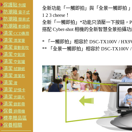
保護貼
包膜
全新功能「一觸即拍」與「全景一觸即拍 」
防潮箱
電子式
1 2 3 cheese！
防潮箱
簡易式
全新「一觸即拍」*功能只須壓一下按鈕，Par
防潮箱
乾燥劑
搭配 Cyber-shot 相機的全新智慧全景
清潔
CCD專用
清潔
清潔筆
* 「一觸即拍」相容於 DSC-TX100V / HX9V / H
清潔
電動氣吹
** 「全景一觸即拍」相容於 DSC-TX100V / HX9
清潔
空氣球
清潔
空氣罐
清潔
拭鏡紙
清潔
清潔布
清潔
液
清潔
記憶卡
清潔
光碟片
清潔
錄影帶
保養
迴帶機
標準贈品區
保養相關