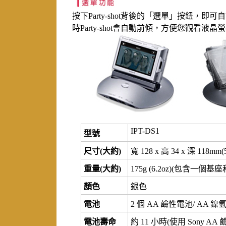
按下Party-shot背後的「選單」按鈕
時Party-shot會自動前傾，方便您觀看
IPT-DS1
型號
尺寸(大約)
寬 128 x 高 34 x 深 118mm
重量(大約)
175g (6.2oz)(包含
顏色
銀色
電池
2 個 AA 鹼性電池/ AA 鎳
電池壽命
約 11 小時(使用 Sony AA