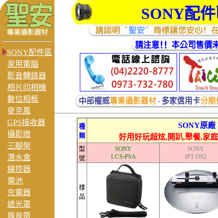
SONY
配件
SONY配件區
家用電腦
影音轉錄器
相片印相機
數位相框
麥克風
GPS接收器
SONY原
種
攝影燈
類
好用好玩超炫,開趴,聚餐,家庭
三腳架
型
SONY
SONY
LCS-PSA
IPT-DS2
潛水盒
號
線控器
電池
樣
充電器
品
遮光罩
肩背帶