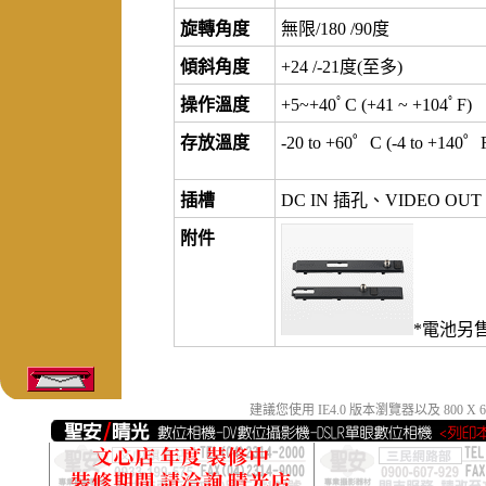
旋轉角度
無限/180 /90度
傾斜角度
+24 /-21度(至多)
操作溫度
+5~+40ﾟC (+41 ~ +104ﾟF)
存放溫度
-20 to +60゜C (-4 to +140゜
插槽
DC IN 插孔、VIDEO O
附件
*電池另
建議您使用 IE4.0 版本瀏覽器以及 800 