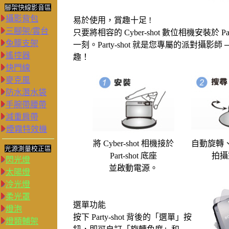
腳架快線影音區
攝影背包
易於使用，賞趣十足 !
三腳架/雲台
只要將相容的 Cyber-shot 數位相機安裝於
兔籠支架
一刻。Party-shot 就是您專屬的派對攝
遙控器
趣！
快門線
麥克風
防水潛水袋
手腕帶腰帶
減重肩帶
煙霧特效機
將 Cyber-shot 相機接於
自動旋轉
光源測量校正區
Part-shot 底座
拍攝
閃光燈
並啟動電源。
太陽燈
冷光燈
柔光罩
選單功能
燈泡
按下 Party-shot 背後的「選單」按
燈類輔架