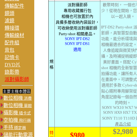
派對攝影師
歡聚時刻， 一個也
傳輸配件
專用收藏攜行包
少！從現在開始，您
鏡頭
相機也可放置於內
以一起入鏡。
濾鏡
具備多層收納內袋設計，
IPT-DS2 Party-sho
轉接環
可收納使用派對攝影師
影師，具智慧型自動
Party-shot 相關產品。
傳輸線材
SONY IPT-DS2
功能，能分析環境與
配件組
SONY IPT-DS1
相機最適合的設定。
適用
背包
人像追蹤與微笑快
攝，及時捕捉稍縱即
記憶卡
規
美好畫面。搭配 Cyb
DVD片
格
shot 相機的全新智
錄影帶
拍攝功能，讓所有人
派對攝影師
在畫面中。可調整式
適用於多款 Cyber-sh
貼心隨附專用腳架從
主要主機本體區
角度記錄每一個自然
數位相機
消費
的時刻。
數位相機
單眼
SONY WX10 WX7 
攝影機
SONY HX9 HX7 TX
插卡式
SONY T110 T110D
空拍機
飛行器
產品介紹
手持
穩定器
$2,980
特
$980
儲能行動電源