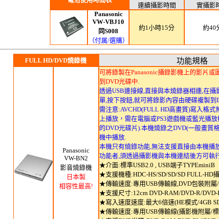
連續攝影時間
實攝影
Panasonic
VW-VBJ10
約1小時15分
約40
同S008
（付属/選購）
FULL HD/DVD燒錄機
功能規格
可將錄製在Panasonic攝錄影機上的影片
到DVD光碟中.
透過USB連接線,直接與本燒錄器相連,在
單,按下按鈕,就可將錄影內容由硬碟複製到
需注意:AVCHD(FULL HD高畫質)寫入
上播放，需在電腦或PS3遊戲機或藍光播
的DVD光碟片).本機燒錄之DVD(一般畫質格
機中播放.
本機只有燒錄功能,無法支援直接由本機播
Panasonic
功能者,須透過攝影機與本機連結後方可執行
VW-BN2
★
介面:標準USB2.0 , USB端子TYPEminiB
影音燒錄機
★
支援機種:HDC-HS/SD/SD/SD FULL-H
日本製
★
傳輸速度:專用USB傳輸線,DVD包裝附屬/mi
相容性最高!
★
支援尺寸:12cm DVD-RAM/DVD-R/DVD-
★
寫入速度速度:最大6倍速(HE模式/4GB SD
★
傳輸速度:專用USB傳輸線(攝影機附屬/標準A