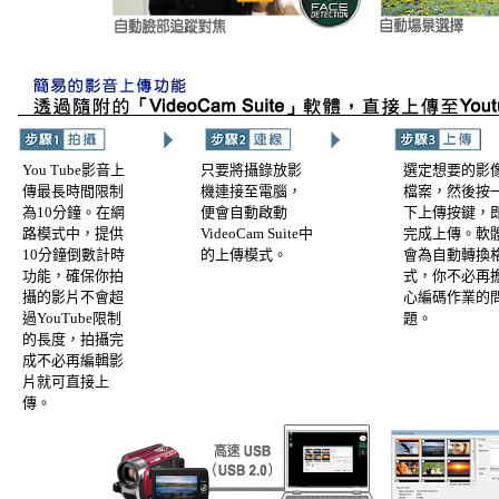
You Tube影音上
只要將攝錄放影
選定想要的影
傳最長時間限制
機連接至電腦，
檔案，然後按
為10分鐘。在網
便會自動啟動
下上傳按鍵，
路模式中，提供
VideoCam Suite中
完成上傳。軟
10分鐘倒數計時
的上傳模式。
會為自動轉換
功能，確保你拍
式，你不必再
攝的影片不會超
心編碼作業的
過YouTube限制
題。
的長度，拍攝完
成不必再編輯影
片就可直接上
傳。