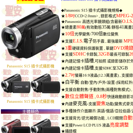
◆
Panasonic S15 插卡式攝影機
規格
◆
1/8
MPEG-
★
吋
CCD<2.0mm> ,
錄影格式
O.I.S
★Panasonic 高透光率鏡頭組(含最新
80
35
41
★總畫素
萬
(有效動態
萬/靜態
萬畫
10倍
700倍
★
光學變焦/
數位變焦
E.I.S.
電子
MPE
★支援
防手震 , 最強最新
3重
DVD燒
★
硬碟資料保護裝置 , 單鍵
SDHC
32GB
2
★支援
卡錄製,
最長可錄製
插槽
★內建記憶卡
,可拍照 或錄影儲存於
Panasonic S15 插卡式攝影機
插槽
32GB
★內建記憶卡
,支援SDHC至
2.7
★
吋
螢幕16:9液晶(12.3萬畫素) , 支援
白平衡
★
:
自動/室內/戶外/設置 (採用紅
★支援
自動對焦/手動
對焦(兩種對焦模式) ,
數位立體聲道
0.8秒
★
,
快速啟動錄影
Panasonic S15 插卡式攝影機
麥克風-
變焦
★內建
支援
功能(變焦式麥克
★
多種操作介面顯示:英語/俄語/亞拉伯語/
自動
★支援背光/逆光補償功能 , LCD關閉
亮度調整
★支援Power LCD PLUS 液晶
★
攝錄模