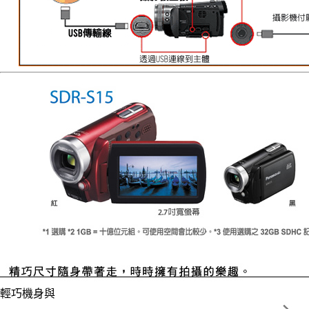
輕巧機身與