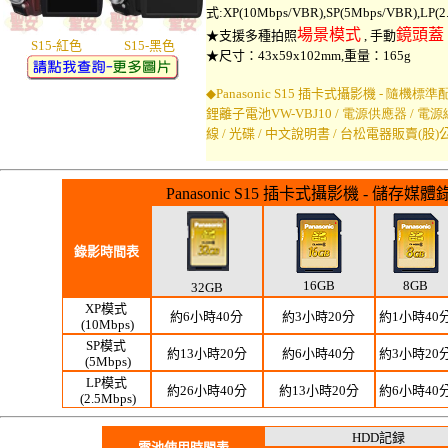
式:XP(10Mbps/VBR),SP(5Mbps/VBR),LP(2
場景模式
鏡頭蓋
★
支援多種拍照
,
手動
S15-紅色 S15-黑色
★尺寸：43x59x102mm,重量：165g
◆
Panasonic S15 插卡式
攝影機 -
隨機標準
鋰離子電池
VW-VBJ10
/
電源供應器 / 電
線 / 光碟 / 中文說明書 / 台松電器販賣(
Panasonic S15 插卡式攝影機 - 儲存
錄影時間表
16GB
8GB
32GB
XP模式
約6小時40分
約3小時20分
約1小時40
(10Mbps)
SP模式
約13小時20分
約6小時40分
約3小時20
(5Mbps)
LP模式
約26小時40分
約13小時20分
約6小時40
(2.5Mbps)
HDD記録
電池使用時間表