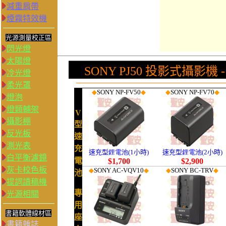
減重肩帶
煙霧特效機
光源測量校正區
閃光燈
太陽燈
SONY PJ50 投影式攝影機 
冷光燈
柔光罩
燈泡
燈類輔架
攝影棚
反光板
測光表
白平衡濾鏡
灰卡校色板
提詞讀稿機
光源相關
書籍軟體線材區
書籍雜誌