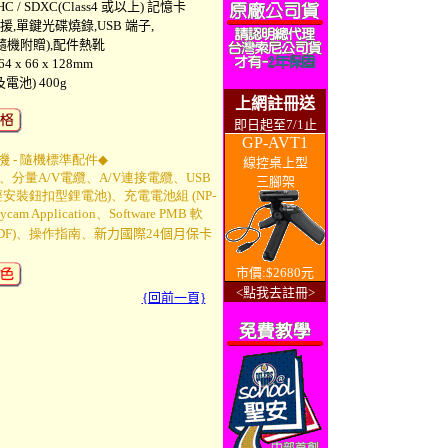
C / SDXC(Class4 或以上) 記憶卡
彩支援,單鍵光碟燒錄,USB 端子,
(隨機附贈),配件熱靴
x 66 x 128mm
池) 400g
上網註冊送
即日起至7/1止
GP-AVT1
機 -
隨機標準配件
◆
線控桌上型
分量A/V電纜、A/V連接電纜、USB
三腳架
安裝鈕扣型鋰電池)、充電電池組 (NP-
cam Application、Software PMB 軟
(PDF)、操作指南
、
新力國際24個月保卡
市價:$2680元
<點我去註冊>
{回前一頁}