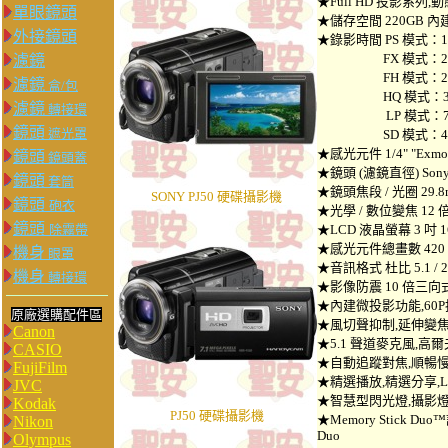
★Full HD 投影系列,動態
單眼鏡頭
★儲存空間 220GB 
外接鏡頭
★錄影時間 PS 模式：18 
FX 模式：21 小
濾鏡
FH 模式：29 小
濾鏡
盒/包
HQ 模式：39 小
濾鏡
轉接環
LP 模式：75 小
鏡頭
遮光罩
SD 模式：49 小
★感光元件 1/4" "Exmo
鏡頭
鏡頭蓋
★鏡頭 (濾鏡直徑) Sony
鏡頭
套筒
★鏡頭焦段 / 光圈 29.8mm 
SONY PJ50 硬碟攝影機
鏡頭
砲衣
★光學 / 數位變焦 12 倍 
鏡頭
除霧帶
★LCD 液晶螢幕 3 吋
★感光元件總畫數 420
機身
眼罩
★音訊格式 杜比 5.1 /
機身
轉接環
★影像防震 10 倍三
★內建微投影功能,60P拍
原廠選購配件區
★風切聲抑制,延伸變焦功
Canon
★5.1 聲道麥克風,高
CASIO
★自動追蹤對焦,順暢慢速錄
FujiFilm
★精選播放,精選分享,L
JVC
★智慧型閃光燈,攝影燈
Kodak
PJ50 硬碟攝影機
★Memory Stick Duo™
Nikon
Duo
Olympus