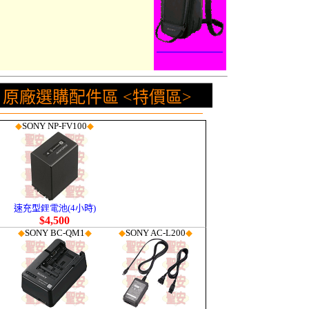
-
原廠選購配件區 <特價區>