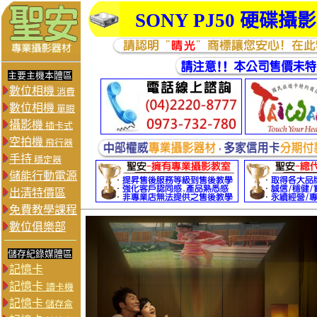
SONY
PJ50 硬碟攝
主要主機本體區
數位相機
消費
數位相機
單眼
攝影機
插卡式
空拍機
飛行器
手持
穩定器
儲能行動電源
出清特價區
免費教學課程
數位俱樂部
儲存紀錄媒體區
記憶卡
記憶卡
讀卡機
記憶卡
儲存盒