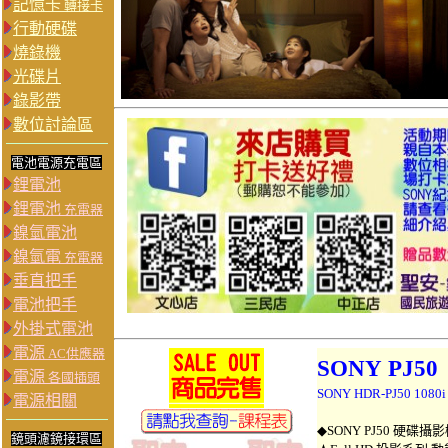
記憶卡
轉接卡
行動硬碟
燒錄機
光碟片
錄影帶
數位討論區
電池電源充電區
鋰電池
鋰電池
充電器
鎳氫電池
鎳氫電
充電器
垂直把手
電池把手
外掛式電池
電源
AC供應器
SONY PJ50
電源
各國插頭
SONY HDR-PJ50 1
電源相關
◆
SONY PJ50 硬碟攝
鏡頭濾鏡接環區