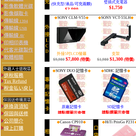
影像軟體光碟
影像擷取卡
傳輸線
1394
傳輸線
USB
傳輸線
AV
印相印表機
代客光碟製作
軟體相關
外籍人士退稅區
退稅服務
Tax Refund
稅金払い戻し
保固送修購買區
退換貨須知
保固與送修
公司簡介
線上訂購