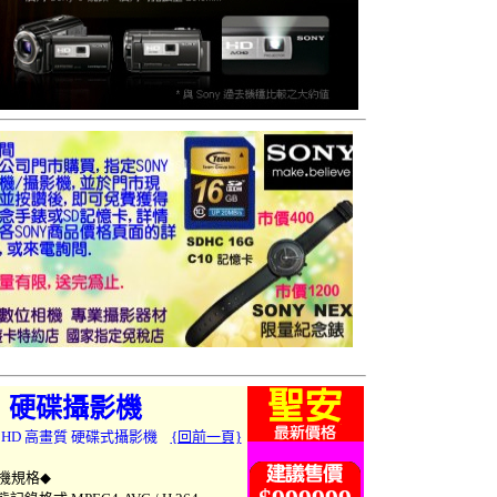
硬碟攝影機
080i HD 高畫質 硬碟式攝影機
{回前一頁}
影機
規格
◆