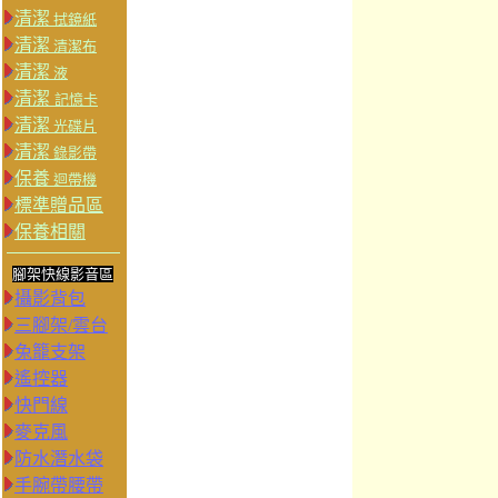
清潔
拭鏡紙
清潔
清潔布
清潔
液
清潔
記憶卡
清潔
光碟片
清潔
錄影帶
保養
迴帶機
標準贈品區
保養相關
腳架快線影音區
攝影背包
三腳架/雲台
兔籠支架
遙控器
快門線
麥克風
防水潛水袋
手腕帶腰帶