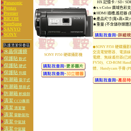
HX 記憶卡 / SD / SDH
Panasonic
★x.v.Color 廣域色
Pentax
Premier
★HDMI 插槽,遙控器 
RICOH
★產品尺寸(寬x高x深) 64 
SamSung
★重量 (不含儲存媒體及電
SANYO
SONY
防護清潔保養區
◆
SONY PJ50 硬碟攝影
水晶保護鏡
交流電變壓器、電源線、
SONY PJ50 硬碟攝影機
電纜、無線遙控器(已經
保護貼
軟式
FV50)、CD-ROM Handy
保護貼
硬式
體、Handycam 手冊 
保護貼
包膜
防潮箱
電子式
防潮箱
簡易式
防潮箱
乾燥劑
清潔
CCD專用
清潔
清潔筆
清潔
電動氣吹
清潔
空氣球
清潔
空氣罐