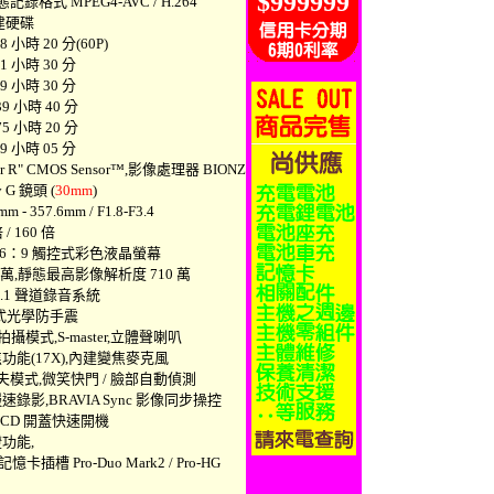
$999999
記錄格式 MPEG4-AVC / H.264
內建硬碟
小時 20 分(60P)
時 30 分
時 30 分
時 40 分
時 20 分
時 05 分
r R" CMOS Sensor™,影像處理器 BIONZ
 G 鏡頭 (
30mm
)
- 357.6mm / F1.8-F3.4
/ 160 倍
 16：9 觸控式彩色液晶螢幕
 萬,靜態最高影像解析度 710 萬
 2.1 聲道錄音系統
向式光學防手震
攝模式,S-master,立體聲喇叭
能(17X),內建變焦麥克風
爾夫模式,微笑快門 / 臉部自動偵測
影,BRAVIA Sync 影像同步操控
CD 開蓋快速開機
功能,
記憶卡插槽 Pro-Duo Mark2 / Pro-HG