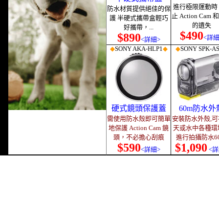
進行極限運動時
防水材質提供絕佳的保
止 Action Cam
護 半硬式攜帶盒輕巧
的遺失
好攜帶，...
$490
$890
<詳細
<詳細>
◆
SONY AKA-HLP1
◆
◆
SONY SPK-A
硬式鏡頭保護蓋
60m防水外
需使用防水殼即可簡單
安裝防水外殼,可
地保護 Action Cam 鏡
天或水中各種環
頭，不必擔心刮痕
進行拍攝防水6
$590
$1,090
<詳細>
<詳