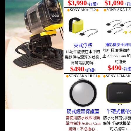
$3,990
$1,090
<詳細>
<詳
◆
SONY AKA-FL2
◆
◆
SONY AKA-LS
攝影機
安全細
夾式浮標
進行極限運動時
此配件能使在水中的
止 Action Cam
機器保持漂浮的狀態 ,
的遺失
高辨識度的鮮..
$490
$490
<詳細
<詳細>
◆
SONY AKA-HLP1
◆
◆
SONY LCM-AK
硬式鏡頭保護蓋
半硬式攜帶
需使用防水殼即可簡
防水材質提供絕
單地保護 Action Cam
保護 半硬式攜帶
鏡頭，不必擔心...
巧好攜帶，..