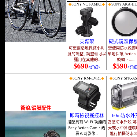
◆
◆
◆
SONY VCT-AMK1
SONY AKA-HL
支臂架
硬式鏡頭保
可更靈活地做微小角
需使用防水殼即
度的調整 , 調整軸可以
單地保護 Action 
運用在其他的..
鏡頭，......
$690
$590
<詳細>
<詳細
◆
SONY RM
-LVR1
◆
◆
SONY SPK-AS
衝浪/滑艇配件
即時檢視搖控器
60m防水外
搭配具有 Wi-Fi 功能的
安裝防水外殼,可
Sony Action Cam，觀
天或水中各種環
看即時影像...
進行拍攝防水6