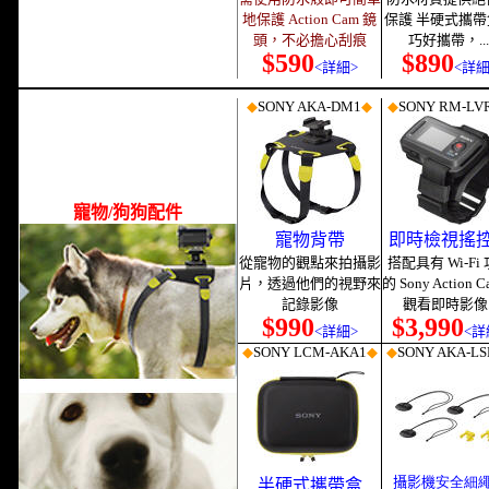
地保護 Action Cam 鏡
保護 半硬式攜帶
頭，不必擔心刮痕
巧好攜帶，...
$590
$890
<詳細>
<詳細
◆
SONY AKA
-DM1
◆
◆
SONY RM
-LV
寵物/狗狗配件
寵物背帶
即時檢視搖
從寵物的觀點來拍攝影
搭配具有 Wi-Fi
片，透過他們的視野來
的 Sony Action 
記錄影像
觀看即時影像..
$990
$3,990
<詳細>
<詳
◆
SONY LCM-AKA1
◆
◆
SONY AKA-LS
攝影機
安全細
半硬式攜帶盒