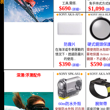
表
工具,需搭..
免手持式方式拍
$690
$1,090
<詳細
>
<詳
◆
SONY
AKA-AF1
◆
◆
SONY AKA-HL
防霧片
硬式鏡頭保
在海洋或冬季運動的
需使用防水殼即
情況下，透過防霧片
單地保護 Action 
的使用...
鏡頭，不必擔心
$390
$590
<詳細>
<詳細
◆
SONY SPK-AS1
◆
◆
SONY AKA
-W
深潛/浮潛配件
60m防水外殼
腕架帶
安裝防水外殼,可在雨
底座可做 360 