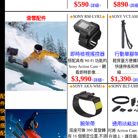
$590
$890
<詳細>
<詳細
◆
SONY RM
-LVR1
◆
◆
SONY VCT-AM
滑雪配件
即時檢視搖控器
行動單腳
搭配具有 Wi-Fi 功能的
輕質量方便攜
Sony Action Cam，觀
快速伸長和
看即時影像....
縮.................
$3,990
$1,390
<詳細>
<詳
◆
◆
◆
SONY BLT-UH
SONY AKA
-WM1
配
件
快
速
腕架帶
通用
頭戴架
搭
底座可做 360 度旋轉
可將 Action Ca
配
有 16 個鎖定位置,不須
在頭上，護目鏡