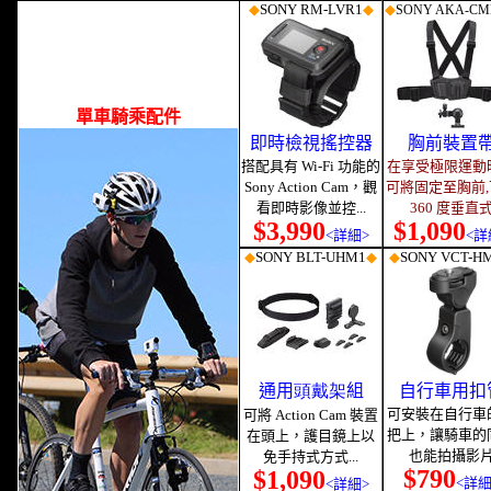
◆
SONY RM
-LVR1
◆
◆
SONY AKA-CM
單車騎乘配件
即時檢視搖控器
胸前裝置
搭配具有 Wi-Fi 功能的
在享受極限運動
Sony Action Cam，觀
可將固定至胸前,
看即時影像並控...
360 度垂直
$3,990
$1,090
<詳細>
<詳
◆
SONY BLT-UHM1
◆
◆
SONY
VCT-H
通用
頭戴架
組
自行車用扣
可安裝在自行車
可將 Action Cam 裝置
把上，讓騎車的
在頭上，護目鏡上以
也能拍攝影
免手持式方式...
$790
$1,090
<詳細
<詳細>