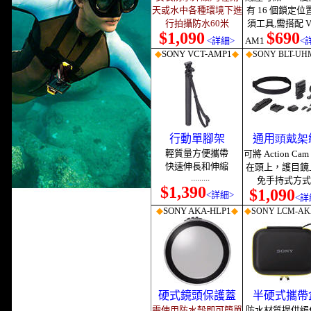
天或水中各種環境下進
有 16 個鎖定位
行拍攝防水60米
須工具,需搭配 V
$1,090
$690
<詳細>
AM1
<
◆
SONY VCT-AMP1
◆
◆
SONY BLT-UH
行動單腳架
通用
頭戴架
輕質量方便攜帶
可將 Action Ca
快速伸長和伸縮
在頭上，護目鏡
.........
免手持式方式.
$1,390
$1,090
<詳細>
<詳
◆
SONY AKA-HLP1
◆
◆
SONY LCM-AK
硬式鏡頭保護蓋
半硬式攜帶
需使用防水殼即可簡單
防水材質提供絕