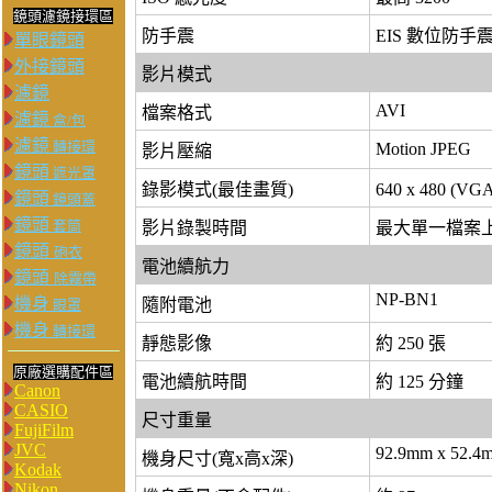
鏡頭濾鏡接環區
防手震
EIS 數位防手震
單眼鏡頭
外接鏡頭
影片模式
濾鏡
AVI
檔案格式
濾鏡
盒/包
濾鏡
轉接環
Motion JPEG
影片壓縮
鏡頭
遮光罩
錄影模式(最佳畫質)
640 x 480 (VGA
鏡頭
鏡頭蓋
鏡頭
套筒
影片錄製時間
最大單一檔案上
鏡頭
砲衣
電池續航力
鏡頭
除霧帶
NP-BN1
機身
隨附電池
眼罩
機身
轉接環
靜態影像
約 250 張
原廠選購配件區
電池續航時間
約 125 分鐘
Canon
CASIO
尺寸重量
FujiFilm
JVC
92.9mm x 52.4
機身尺寸(寬x高x深)
Kodak
Nikon