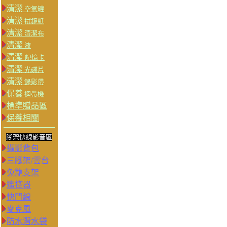
清潔
空氣罐
清潔
拭鏡紙
清潔
清潔布
清潔
液
清潔
記憶卡
清潔
光碟片
清潔
錄影帶
保養
迴帶機
標準贈品區
保養相關
腳架快線影音區
攝影背包
三腳架/雲台
兔籠支架
遙控器
快門線
麥克風
防水潛水袋