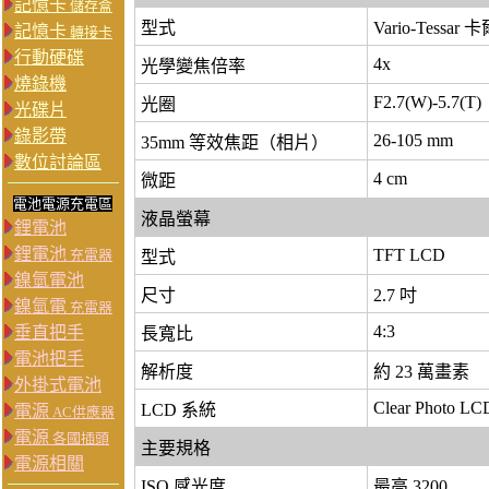
記憶卡
儲存盒
型式
Vario-Tessar
記憶卡
轉接卡
行動硬碟
4x
光學變焦倍率
燒錄機
F2.7(W)-5.7(T)
光圈
光碟片
錄影帶
26-105 mm
35mm 等效焦距（相片）
數位討論區
4 cm
微距
電池電源充電區
液晶螢幕
鋰電池
鋰電池
TFT LCD
充電器
型式
鎳氫電池
尺寸
2.7 吋
鎳氫電
充電器
4:3
垂直把手
長寬比
電池把手
解析度
約 23 萬畫素
外掛式電池
Clear Photo LC
LCD 系統
電源
AC供應器
電源
各國插頭
主要規格
電源相關
ISO 感光度
最高 3200