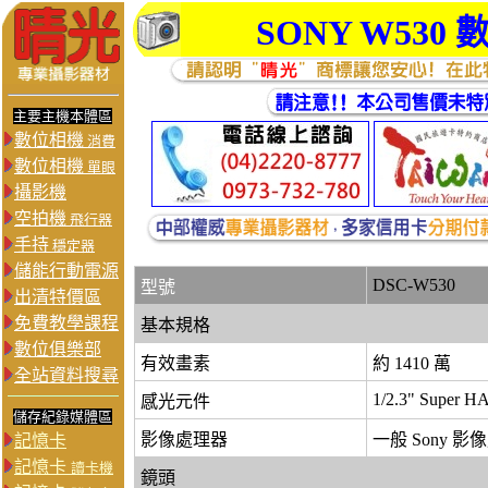
SONY W530
主要主機本體區
數位相機
消費
數位相機
單眼
攝影機
空拍機
飛行器
手持
穩定器
儲能行動電源
DSC-W530
型號
出清特價區
免費教學課程
基本規格
數位俱樂部
有效畫素
約 1410 萬
全站資料搜尋
1/2.3" Super 
感光元件
儲存紀錄媒體區
影像處理器
一般 Sony 影
記憶卡
記憶卡
讀卡機
鏡頭