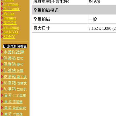
機身重量(不含配件)
約 97g
Olympus
Panasonic
全景拍攝模式
Pentax
Premier
全景拍攝
一般
RICOH
SamSung
最大尺寸
7,152 x 1,080 (
SANYO
SONY
防護清潔保養區
水晶保護鏡
保護貼
軟式
保護貼
硬式
保護貼
包膜
防潮箱
電子式
防潮箱
簡易式
防潮箱
乾燥劑
清潔
CCD專用
清潔
清潔筆
清潔
電動氣吹
清潔
空氣球