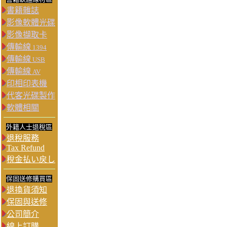
書籍雜誌
影像軟體光碟
影像擷取卡
傳輸線
1394
傳輸線
USB
傳輸線
AV
印相印表機
代客光碟製作
軟體相關
外籍人士退稅區
退稅服務
Tax Refund
稅金払い戻し
保固送修購買區
退換貨須知
保固與送修
公司簡介
線上訂購