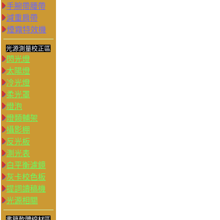
手腕帶腰帶
減重肩帶
煙霧特效機
光源測量校正區
閃光燈
太陽燈
冷光燈
柔光罩
燈泡
燈類輔架
攝影棚
反光板
測光表
白平衡濾鏡
灰卡校色板
提詞讀稿機
光源相關
書籍軟體線材區