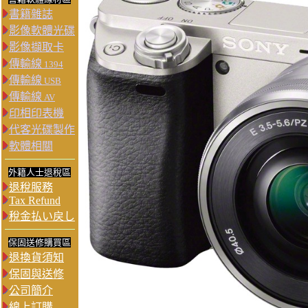
書籍雜誌
影像軟體光碟
影像擷取卡
傳輸線
1394
傳輸線
USB
傳輸線
AV
印相印表機
代客光碟製作
軟體相關
外籍人士退稅區
退稅服務
Tax Refund
稅金払い戻し
保固送修購買區
退換貨須知
保固與送修
公司簡介
線上訂購