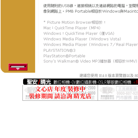
建議您使用 IE4.0 版本瀏覽器以及 8