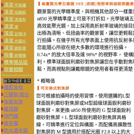
清潔
空氣罐
觀景窗的光學精準度，與相機其他部分一樣重
清潔
拭鏡紙
α850 光學精準度上可是不打折扣。光學玻璃
清潔
清潔布
高效能聚光鏡，加上採用高折射率玻璃的接目
清潔
液
出極為清晰、低扭曲率的觀景窗，讓您更輕鬆
清潔
記憶卡
行拍攝。在幾乎所有光學表面上使用抗反射多
清潔
光碟片
您能隨心所欲在絕大多數的環境進行拍攝。
清潔
錄影帶
0.74x* 的放大倍率及達 98%* 的視野率， 
保養
迴帶機
利。標準球面銳利磨砂對焦屏讓您在手動對焦
標準贈品區
鬆，而高視點則讓戴眼鏡的使用者看得更清楚
保養相關
* 概略值
腳架快線影音區
攝影背包
三腳架/雲台
您可根據拍攝時的使用習慣，使用選購的L型
兔籠支架
球面銳利磨砂對焦屏或M型超級球面銳利磨砂
遙控器
對焦屏，來更換 α850 所使用的 G 型球面銳利
快門線
磨砂對焦屏。L 型球面銳利磨砂對焦屏具格
麥克風
線，可精準進行定位與構圖，而配備高擴散性
防水潛水袋
對焦屏的 M 型適用於搭配光圈 F2.8 以上的大