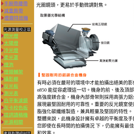
手腕帶腰帶
光圈鏡頭，更易於手動微調對焦。
減重肩帶
煙霧特效機
光源測量校正區
閃光燈
太陽燈
冷光燈
柔光罩
燈泡
燈類輔架
攝影棚
有時必須在嚴苛的環境中才能拍攝出絕美的影
反光板
α850 能從容處理這一切。機身的前、後及頂
測光表
高強度鎂合金，機身內部骨架則採用高張力鋁
白平衡濾鏡
展現最堅固耐用的可靠性。重要的反光鏡室使
灰卡校色板
脂強化碳纖維製造，兼具輕量及堅固的特性。
提詞讀稿機
整體來說，此機身設計擁有卓越的平衡度及手
光源相關
您即使在長時間的拍攝情況 下，仍能擁有最
和效率。
書籍軟體線材區