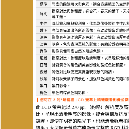
標準
豐富的階調層次與色彩，適合寬廣範圍的主題
提高對比與飽和度；適合花、春天的葉子、天
鮮明
等主題。
中性
降低飽和度與銳利度，作為影像後製的中性起
透明
亮部具備清澈色彩的影像；有助於營造光線明
深色
影像具有深沈濃厚的色彩；有助於營造深厚堅
淡色
明亮、色彩表現單純的影像；有助於營造明亮
肖像
影像具備豐富自然的肌膚色調。
風景
提高對比、飽和度以及銳利度，以呈現鮮活的
日落
針對黃昏的暖色調美麗影像加強紅色飽和度。
夜景
降低對比以便更真實重現夜景的階調。
秋葉
針對秋天葉子的景色，加強紅色與黃色的飽和
黑白
黑白影像。
褐色
單色的棕黃色調影像。
此 LCD 螢幕能以 270 ppi （約略）解析度及
比，呈現出清晰明亮的影像。複合結構及抗反
鍍膜，即使在明亮的陽光下，也能清晰觀看拍
結果。大型顯示螢幕亦能顯示完整的 RGB 柱