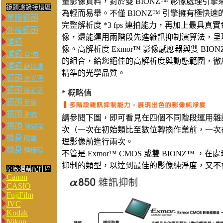
量影像資料，對於雙 BIONZ™ 影像處理引
鏡頭濾鏡接環區
為輕而易舉。不僅 BIONZ™ 引擎擁有極快
單眼鏡頭
完整解析度 *3 fps 連拍能力，再加上最具真
外接鏡頭
像，還能運用兩階段先進雜訊抑制演算法，呈
濾鏡
像。高解析度 Exmor™ 影像感應器與雙 BIO
濾鏡
盒/包
的組合，給您絕佳的高解析度與動態範圍，徹
濾鏡
轉接環
精準的光學品質。
鏡頭
遮光罩
鏡頭
鏡頭蓋
* 概略值
鏡頭
套筒
鏡頭
砲衣
請參閱下圖，即可看見在四個不同階段運用雜訊抑
鏡頭
除霧帶
次（一次在初始類比至數位轉換作業前，一次在
機身
眼罩
理影像前進行兩次。
機身
轉接環
不管是 Exmor™ CMOS 或雙 BIONZ
抑制的類型，以達到最佳的影像純淨度，又不
原廠選購配件區
Canon
CASIO
FujiFilm
JVC
Kodak
Nikon