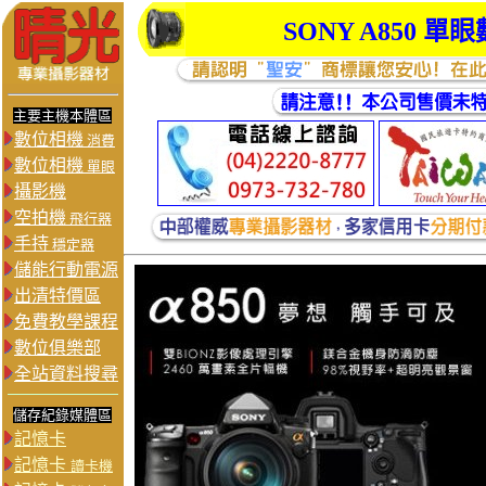
SONY
A850
單眼
主要主機本體區
數位相機
消費
數位相機
單眼
攝影機
空拍機
飛行器
手持
穩定器
儲能行動電源
出清特價區
免費教學課程
數位俱樂部
全站資料搜尋
儲存紀錄媒體區
記憶卡
記憶卡
讀卡機