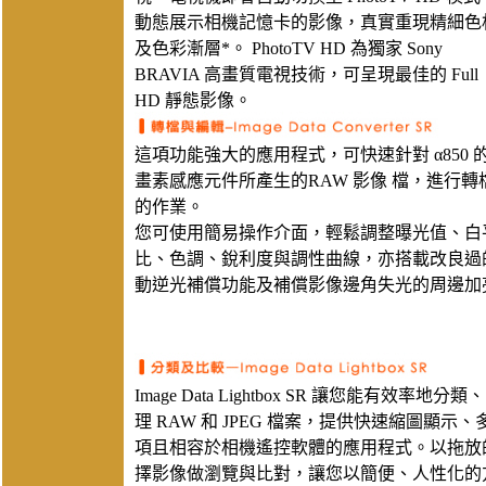
動態展示相機記憶卡的影像，真實重現精細色
及色彩漸層*。 PhotoTV HD 為獨家 Sony
BRAVIA 高畫質電視技術，可呈現最佳的 Full
HD 靜態影像。
這項功能強大的應用程式，可快速針對 α850 的 2
畫素感應元件所產生的RAW 影像 檔，進行轉
的作業。
您可使用簡易操作介面，輕鬆調整曝光值、白
比、色調、銳利度與調性曲線，亦搭載改良過的 
動逆光補償功能及補償影像邊角失光的周邊加
Image Data Lightbox SR 讓您能有效率地分
理 RAW 和 JPEG 檔案，提供快速縮圖顯示
項且相容於相機遙控軟體的應用程式。以拖放
擇影像做瀏覽與比對，讓您以簡便、人性化的