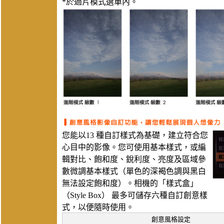
*於過片模式選單內。
您能以13 種自訂樣式為基礎，建立符合您
心目中的影像。您可使用基本樣式，或編
輯對比、飽和度、銳利度、亮度及區域參
數微調基本樣式（單色的深褐色調與黑白
無法設定飽和度）。相機的「樣式盒」
（Style Box） 最多可儲存六種自訂創意樣
式，以便隨時使用。
創意風格設定