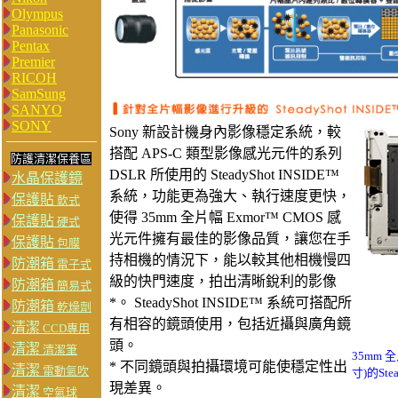
Olympus
Panasonic
Pentax
Premier
RICOH
SamSung
SANYO
SONY
Sony 新設計機身內影像穩定系統，較
搭配 APS-C 類型影像感光元件的系列
防護清潔保養區
DSLR 所使用的 SteadyShot INSIDE™
水晶保護鏡
系統，功能更為強大、執行速度更快，
保護貼
軟式
使得 35mm 全片幅 Exmor™ CMOS 感
保護貼
硬式
光元件擁有最佳的影像品質，讓您在手
保護貼
包膜
持相機的情況下，能以較其他相機慢四
防潮箱
電子式
級的快門速度，拍出清晰銳利的影像
防潮箱
簡易式
*。 SteadyShot INSIDE™ 系統可搭配所
防潮箱
乾燥劑
有相容的鏡頭使用，包括近攝與廣角鏡
清潔
CCD專用
頭。
清潔
清潔筆
35mm
* 不同鏡頭與拍攝環境可能使穩定性出
清潔
電動氣吹
寸)的Ste
現差異。
清潔
空氣球