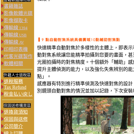
書籍雜誌
影像軟體光碟
影像擷取卡
傳輸線
1394
傳輸線
USB
傳輸線
AV
快速精準自動對焦於多樣性的主體上，即表示可減少
印相印表機
動對焦系統讓您能精準拍攝到您要的畫面，甚至備
代客光碟製作
光圈拍攝時的對焦精度。十個額外「輔助」感
軟體相關
提升主體偵測的能力，以及強化失焦辨別的能
外籍人士退稅區
點」。
退稅服務
感應器有特別進行精準偵測及快速對焦的設計，甚
Tax Refund
別鏡頭自動對焦的情況並加以記錄，下次安裝
稅金払い戻し
保固送修購買區
退換貨須知
保固與送修
公司簡介
線上訂購