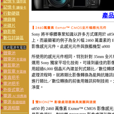
記憶卡
儲存盒
記憶卡
轉接卡
行動硬碟
產
燒錄機
光碟片
錄影帶
Sony 將半導體專業知識以許多方式運用於 α85
數位討論區
上，而最顯著的例子為全片幅 2460 萬畫素的 Ex
影像感光元件。此感光元件與旗艦機型 α900
電池電源充電區
鋰電池
所使用的感光元件相同，特別針對 35mm 全
鋰電池
充電器
運用 Sony 獨家平坦化技術，可達到最佳的
鎳氫電池
用超過6,000 個晶片內建並列式類比／數位
鎳氫電
充電器
處理流程時，就將類比影像轉換為能夠抗雜訊
垂直把手
進行類比／數位轉換的前後用雜訊抑制技術，
電池把手
淨度。
外掛式電池
電源
AC供應器
電源
各國插頭
電源相關
α850 的 2460 萬像素 Exmor™ CMOS 影