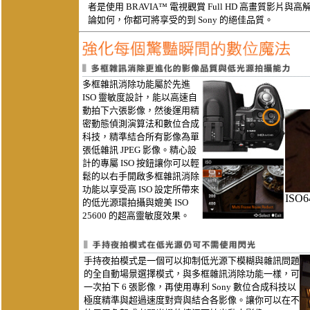
者是使用 BRAVIA™ 電視觀賞 Full HD 高畫質影片與高解
論如何，你都可將享受的到 Sony 的絕佳品質。
多框雜訊消除功能屬於先進
ISO 靈敏度設計，能以高速自
動拍下六張影像，然後運用精
密動態偵測演算法和數位合成
科技，精準結合所有影像為單
張低雜訊 JPEG 影像。精心設
計的專屬 ISO 按鈕讓你可以輕
鬆的以右手開啟多框雜訊消除
功能以享受高 ISO 設定所帶來
ISO6
的低光源環拍攝與媲美 ISO
25600 的超高靈敏度效果。
手持夜拍模式是一個可以抑制低光源下模糊與雜訊問題
的全自動場景選擇模式，與多框雜訊消除功能一樣，可
一次拍下 6 張影像，再使用專利 Sony 數位合成科技以
極度精準與超過速度對齊與結合各影像。讓你可以在不