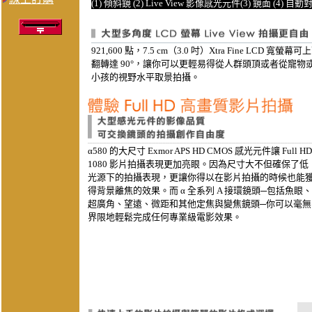
(1) 傾斜鏡 (2) Live View 影像感光元件(3) 鏡面 (4) 
921,600 點，7.5 cm（3.0 吋）Xtra Fine LCD 寬螢幕可
翻轉達 90°，讓你可以更輕易得從人群頭頂或者從寵物
小孩的視野水平取景拍攝。
α580 的大尺寸 Exmor APS HD CMOS 感光元件讓 Full HD
1080 影片拍攝表現更加亮眼。因為尺寸大不但確保了低
光源下的拍攝表現，更讓你得以在影片拍攝的時候也能
得背景離焦的效果。而 α 全系列 A 接環鏡頭─包括魚眼、
超廣角、望遠、微距和其他定焦與變焦鏡頭─你可以毫無
界限地輕鬆完成任何專業級電影效果。