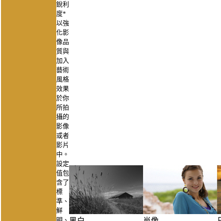
銳利
度
*
以強
化影
像品
質與
加入
藝術
風格
效果
於你
所拍
攝的
影像
或者
影片
中。
設定
值包
含了
標
準、
鮮
明、
黑白
肖像