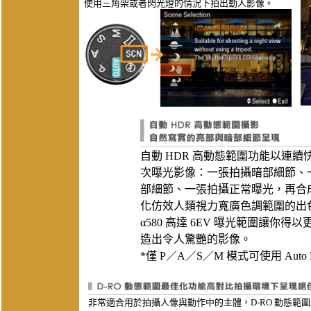
使用三角架或者閃光燈的情況下拍出動人影像。
自動 HDR 高動態範圍功能以連續
次曝光影像：一張拍攝暗部細節、
部細節、一張拍攝正常曝光，再合
化仿效人類視力寬廣色調範圍的出
α580 高達 6EV 曝光範圍讓你得
造出令人驚艷的影像。
*僅 P／A／S／M 模式可使用 Auto
非常適合用於拍攝人像與動作中的主體，D-RO 動態範圍