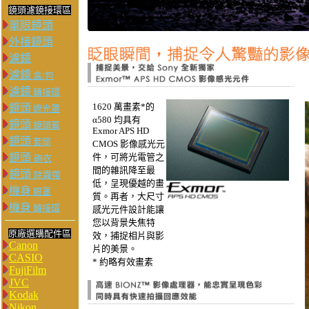
鏡頭濾鏡接環區
單眼鏡頭
外接鏡頭
濾鏡
濾鏡
盒/包
濾鏡
轉接環
1620 萬畫素
*
的
鏡頭
遮光罩
α580 均具有
鏡頭
鏡頭蓋
Exmor APS HD
鏡頭
套筒
CMOS 影像感光元
鏡頭
件，可將光電管之
砲衣
間的雜訊降至最
鏡頭
除霧帶
低，呈現優越的畫
機身
眼罩
質。再者，大尺寸
機身
轉接環
感光元件設計能讓
您以背景失焦特
原廠選購配件區
效，捕捉相片與影
Canon
片的美景。
CASIO
* 約略有效畫素
FujiFilm
JVC
Kodak
Nikon