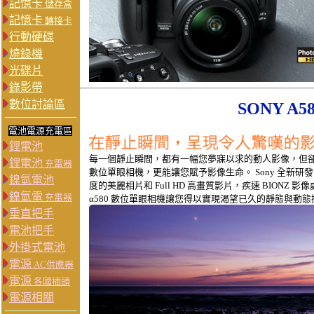
記憶卡
儲存盒
記憶卡
轉接卡
行動硬碟
燒錄機
光碟片
錄影帶
數位討論區
SONY A
電池電源充電區
鋰電池
每一個靜止瞬間，都有一幅您夢寐以求的動人影像，但卻難
鋰電池
充電器
數位單眼相機，更能讓您賦予影像生命。 Sony 全新研發的 E
鎳氫電池
度的美麗相片和 Full HD 高畫質影片，疾速 BION
鎳氫電
充電器
α580 數位單眼相機讓您得以實現渴望已久的靜態與動
垂直把手
電池把手
外掛式電池
電源
AC供應器
電源
各國插頭
電源相關