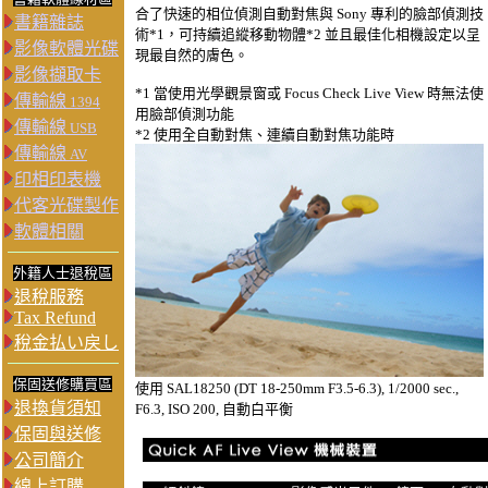
合了快速的相位偵測自動對焦與 Sony 專利的臉部偵測技
書籍雜誌
術
*1
，可持續追縱移動物體
*2
並且最佳化相機設定以呈
影像軟體光碟
現最自然的膚色。
影像擷取卡
*1 當使用光學觀景窗或 Focus Check Live View 時無法使
傳輸線
1394
用臉部偵測功能
傳輸線
USB
*2 使用全自動對焦、連續自動對焦功能時
傳輸線
AV
印相印表機
代客光碟製作
軟體相關
外籍人士退稅區
退稅服務
Tax Refund
稅金払い戻し
保固送修購買區
使用 SAL18250 (DT 18-250mm F3.5-6.3), 1/2000 sec.,
退換貨須知
F6.3, ISO 200, 自動白平衡
保固與送修
公司簡介
線上訂購