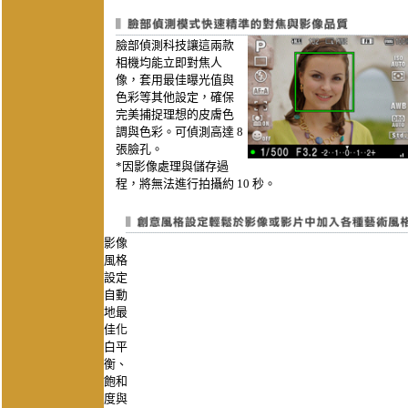
臉部偵測科技讓這兩款
相機均能立即對焦人
像，套用最佳曝光值與
色彩等其他設定，確保
完美捕捉理想的皮膚色
調與色彩。可偵測高達 8
張臉孔。
*因影像處理與儲存過
程，將無法進行拍攝約 10 秒。
影像
風格
設定
自動
地最
佳化
白平
衡、
飽和
度與