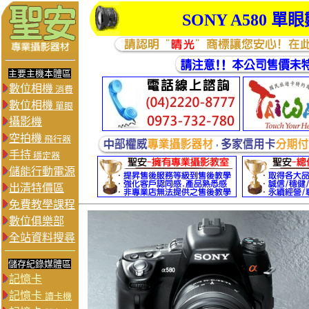
SONY
A580
單眼
主要主機本體區
數位相機
消費
數位相機
單眼
攝影機
空拍機
飛行器
手持
穩定器
儲能行動電源
出清特價區
免費教學課程
數位俱樂部
全站資料搜尋
儲存紀錄媒體區
記憶卡
記憶卡
讀卡機