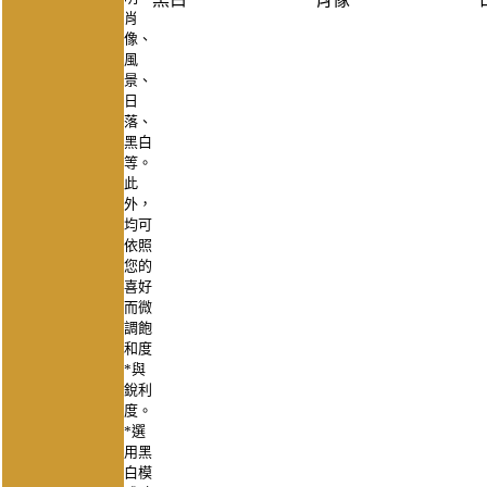
肖
像、
風
景、
日
落、
黑白
等。
此
外，
均可
依照
您的
喜好
而微
調飽
和度
*
與
銳利
度。
*選
用黑
白模