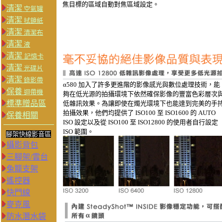
焦目標的區域自動對焦區域設定。
清潔
空氣罐
清潔
拭鏡紙
清潔
清潔布
清潔
液
清潔
記憶卡
清潔
光碟片
清潔
錄影帶
α580 加入了許多更進階的影像感光與數位處理技術，能
保養
迴帶機
夠在低光源的拍攝環境下依然確保影像的豐富色彩層次
標準贈品區
低雜訊效果。為讓即使在燭光環境下也能達到完美的手
拍攝效果，他們均提供了 ISO100 至 ISO1600 的 AUTO
保養相關
ISO 設定以及從 ISO100 至 ISO12800 的使用者自行設定
ISO 範圍。
腳架快線影音區
攝影背包
三腳架/雲台
兔籠支架
遙控器
快門線
麥克風
防水潛水袋