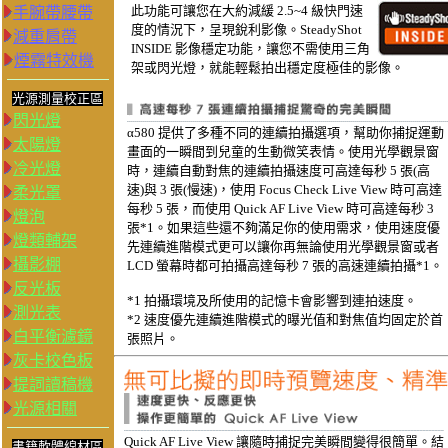
此功能可讓您在大約減緩 2.5~4 級快門速
手腕帶腰帶
度的情況下，呈現銳利影像。SteadyShot
減重肩帶
INSIDE 影像穩定功能，讓您不需使用三角
煙霧特效機
架或閃光燈，就能輕鬆拍出穩定度極佳的影像。
光源測量校正區
閃光燈
α580 提供了多種不同的連續拍攝選項，幫助你捕捉運動
太陽燈
畫面的一瞬間到兒童的生動微笑表情。使用光學觀景窗
冷光燈
時，連續自動對焦的連續拍攝速度可高達每秒 5 張(高
速)與 3 張(慢速)，使用 Focus Check Live View 時可高達
柔光罩
每秒 5 張，而使用 Quick AF Live View 時可高達每秒 3
燈泡
張
*1
。如果這些還不夠滿足你的使用需求，使用速度優
燈類輔架
先連續進階模式更可以讓你再無論使用光學觀景窗或者
攝影棚
LCD 螢幕時都可拍攝高達每秒 7 張的高速連續拍攝
*1
。
反光板
*1 拍攝環境及所使用的記憶卡會影響到連拍速度。
測光表
*2 速度優先連續進階模式的曝光值和對焦值均固定於首
白平衡濾鏡
張照片。
灰卡校色板
提詞讀稿機
光源相關
Quick AF Live View 讓隨時捕捉完美瞬間變得很簡單。結
書籍軟體線材區