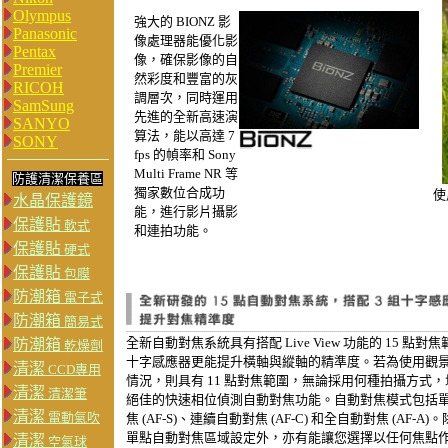
Olympus
強大的 BIONZ 影
Panasonic
像處理器能優化影
Pentax
像，確保影像的自
Premier
然彩度和豐富的灰
RICOH
調層次，同時運用
SamSung
先進的全新高速演
SANYO
算法，能以高達 7
SONY
fps 的幀率和 Sony
Multi Frame NR 等
防護清潔保養區
獨家數位合成功
使用
水晶保護鏡
能，進行影片攝影
保護貼
軟式
和連拍功能。
保護貼
硬式
保護貼
包膜
防潮箱
電子式
防潮箱
簡易式
全新自動對焦系統具有搭配 Live View 功能的 15 點對焦
防潮箱
乾燥劑
十字感應器更能提升橫軸與縱軸的精準度。若為使用觀
清潔
CCD專用
情況，則具有 11 點對焦範圍，無論採用何種拍攝方式
清潔
清潔筆
絕佳的快速相位偵測自動對焦功能。自動對焦模式包括
清潔
電動氣吹
焦 (AF-S)、連續自動對焦 (AF-C) 和全自動對焦 (AF-A
單點自動對焦區域設定外，亦有能讓您選擇以任何焦點
清潔
空氣球