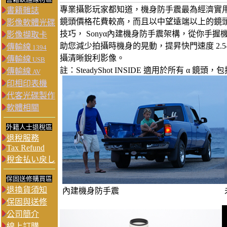
專業攝影玩家都知道，機身防手震最為經濟實
書籍雜誌
鏡頭價格花費較高，而且以中望遠端以上的鏡
影像軟體光碟
技巧， Sonyα內建機身防手震架構，從你手
影像擷取卡
助您減少拍攝時機身的晃動，提昇快門速度 2.5
傳輸線
1394
攝清晰銳利影像。
傳輸線
USB
註：SteadyShot INSIDE 適用於所有 α
傳輸線
AV
印相印表機
代客光碟製作
軟體相關
外籍人士退稅區
退稅服務
Tax Refund
稅金払い戻し
保固送修購買區
退換貨須知
內建機身防手震
保固與送修
公司簡介
線上訂購