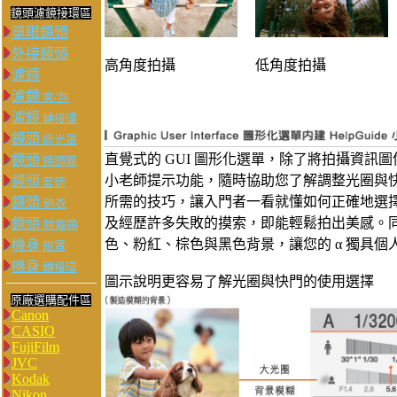
鏡頭濾鏡接環區
單眼鏡頭
外接鏡頭
高角度拍攝
低角度拍攝
濾鏡
濾鏡
盒/包
濾鏡
轉接環
鏡頭
遮光罩
直覺式的 GUI 圖形化選單，除了將拍攝資訊圖像
鏡頭
鏡頭蓋
小老師提示功能，隨時協助您了解調整光圈與
鏡頭
套筒
所需的技巧，讓入門者一看就懂如何正確地選
鏡頭
砲衣
及經歷許多失敗的摸索，即能輕鬆拍出美感。
鏡頭
除霧帶
色、粉紅、棕色與黑色背景，讓您的 α 獨具個
機身
眼罩
機身
轉接環
圖示說明更容易了解光圈與快門的使用選擇
原廠選購配件區
Canon
CASIO
FujiFilm
JVC
Kodak
Nikon