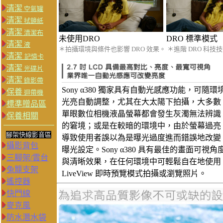
清潔
空氣罐
清潔
拭鏡紙
清潔
清潔布
未使用DRO
DRO 標準模式
清潔
液
＊拍攝環境與條件也影響 DRO 效果。 ＊進階 DRO 科技技術由 
清潔
記憶卡
清潔
光碟片
清潔
錄影帶
Sony α380 獨家具有自動光感應功能，可隨環
保養
迴帶機
光亮自動調整，尤其在大太陽下拍攝，大多數
標準贈品區
單眼數位相機液晶螢幕都會發生灰濁無法辨識
保養相關
的窘境；或是在較暗的環境中，由於螢幕過亮
腳架快線影音區
導致使用者誤以為是曝光過度進而錯誤地改變
攝影背包
曝光設定。Sony α380 具有最佳的畫面可視角
三腳架/雲台
與清晰效果，在任何環境中可輕鬆自在地使用
兔籠支架
LiveView 即時預覽模式拍攝或瀏覽照片。
遙控器
快門線
麥克風
防水潛水袋