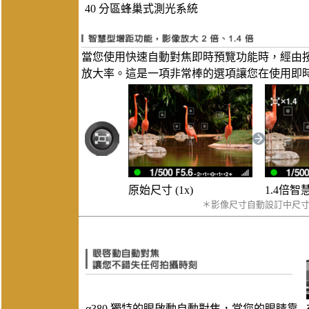
40 分區蜂巢式測光系統
當您使用快速自動對焦即時預覽功能時，經由按鈕讓
放大率。這是一項非常棒的選項讓您在使用即
原始尺寸 (1x)
1.4倍
＊影像尺寸自動設訂中尺寸於
α380 獨特的眼啟動自動對焦，當您的眼睛靠