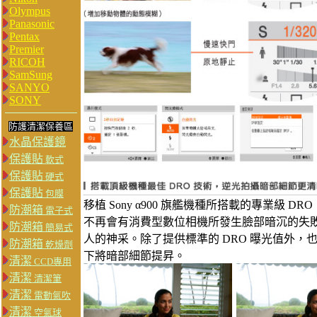
Olympus
Panasonic
Pentax
Premier
RICOH
SamSung
SANYO
SONY
防護清潔保養區
水晶保護鏡
保護貼
軟式
保護貼
硬式
保護貼
包膜
移植 Sony α900 旗艦機種所搭載的專業級
防潮箱
電子式
不再會有消費型數位相機所發生臉部暗沉的失
防潮箱
簡易式
人的神采。除了提供標準的 DRO 曝光值外，
防潮箱
乾燥劑
下將暗部細節提昇。
清潔
CCD專用
清潔
清潔筆
清潔
電動氣吹
清潔
空氣球