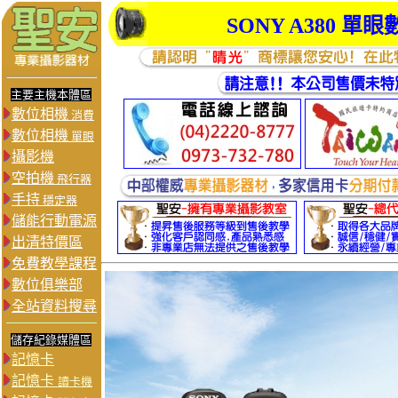
SONY
A380
單眼
主要主機本體區
數位相機
消費
數位相機
單眼
攝影機
空拍機
飛行器
手持
穩定器
儲能行動電源
出清特價區
免費教學課程
數位俱樂部
全站資料搜尋
儲存紀錄媒體區
記憶卡
記憶卡
讀卡機