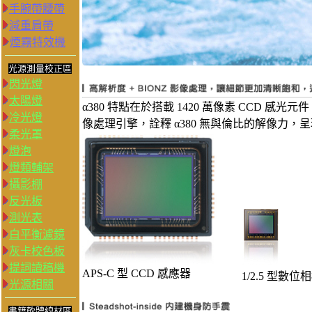
手腕帶腰帶
減重肩帶
煙霧特效機
光源測量校正區
閃光燈
太陽燈
α380 特點在於搭載 1420 萬像素 CCD 感
冷光燈
像處理引擎，詮釋 α380 無與倫比的解像力
柔光罩
燈泡
燈類輔架
攝影棚
反光板
測光表
白平衡濾鏡
灰卡校色板
提詞讀稿機
APS-C 型 CCD 感應器
1/2.5 型數位
光源相關
書籍軟體線材區