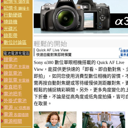
記憶卡
儲存盒
記憶卡
轉接卡
行動硬碟
燒錄機
光碟片
錄影帶
數位討論區
電池電源充電區
鋰電池
Sony α380 數位單眼相機搭載的 Quick AF Live
鋰電池
充電器
View，能提供更快速的「即看、即自動對焦、
鎳氫電池
即拍」，如同您使用消費型數位相機的習慣，
鎳氫電
充電器
需再按自動對焦鍵或等待緩慢偵測距離對焦，
垂直把手
輕鬆的捕捉精彩瞬間。另外，更多角度變化的
電池把手
下折疊，不論是從高角度或低角度拍攝，皆可
外掛式電池
在取景。
電源
AC供應器
電源
各國插頭
電源相關