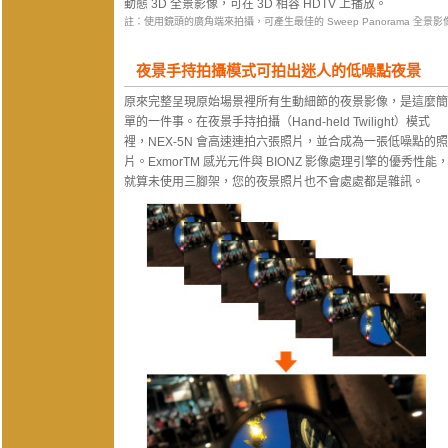
動態 3D 全景影像，可在 3D 相容 HDTV 上播放。
註：使用鏡頭的廣角端來拍攝，可產生最佳的 Sweep Panorama 全景影
夜景手持拍攝模式可拍出迷人的低噪點夜景
原來完整呈現原始場景裡所有生動細節的夜景影像，是這麼簡
單的一件事。在夜景手持拍攝（Hand-held Twilight）模式
裡，NEX-5N 會高速連拍六張照片，並合成為一張低噪點的照
片。ExmorTM 感光元件與 BIONZ 影像處理引擎的優秀性能
就算未使用三腳架，您的夜景照片也不會處處都是雜訊。