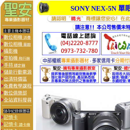
SONY
NEX-5N
單
主要主機本體區
數位相機
消費
數位相機
單眼
攝影機
空拍機
飛行器
手持
穩定器
儲能行動電源
出清特價區
免費教學課程
數位俱樂部
全站資料搜尋
儲存紀錄媒體區
記憶卡
記憶卡
讀卡機