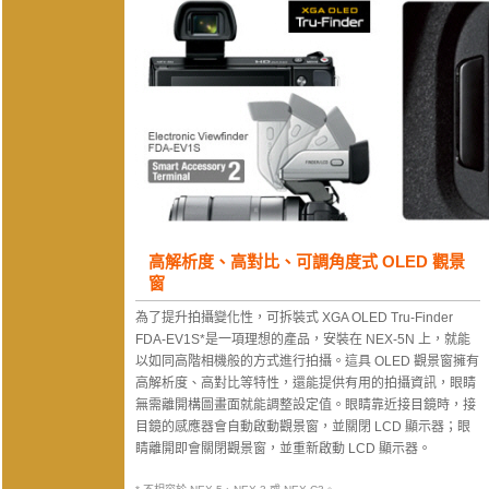
高解析度、高對比、可調角度式 OLED 觀景
窗
為了提升拍攝變化性，可拆裝式 XGA OLED Tru-Finder
FDA-EV1S*是一項理想的產品，安裝在 NEX-5N 上，就能
以如同高階相機般的方式進行拍攝。這具 OLED 觀景窗擁有
高解析度、高對比等特性，還能提供有用的拍攝資訊，眼睛
無需離開構圖畫面就能調整設定值。眼睛靠近接目鏡時，接
目鏡的感應器會自動啟動觀景窗，並關閉 LCD 顯示器；眼
睛離開即會關閉觀景窗，並重新啟動 LCD 顯示器。