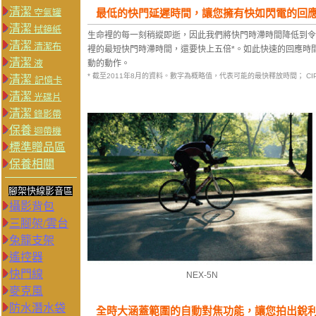
清潔
空氣罐
最低的快門延遲時間，讓您擁有快如閃電的回
清潔
拭鏡紙
生命裡的每一刻稍縱即逝，因此我們將快門時滯時間降低到令人訝異的
清潔
清潔布
裡的最短快門時滯時間，還要快上五倍*。如此快速的回應時
清潔
液
動的動作。
* 截至2011年8月的資料。數字為概略值，代表可能的最快釋放時間； CI
清潔
記憶卡
清潔
光碟片
清潔
錄影帶
保養
迴帶機
標準贈品區
保養相關
腳架快線影音區
攝影背包
三腳架/雲台
兔籠支架
遙控器
快門線
NEX-5N
麥克風
防水潛水袋
全時大涵蓋範圍的自動對焦功能，讓您拍出銳