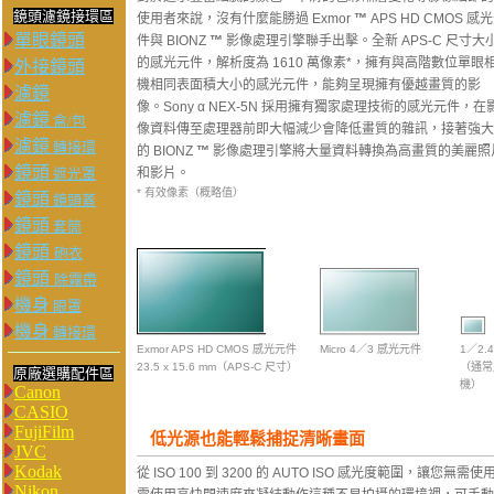
鏡頭濾鏡接環區
使用者來說，沒有什麼能勝過 Exmor
™
APS HD CMOS 感
單眼鏡頭
件與 BIONZ
™
影像處理引擎聯手出擊。全新 APS-C 尺寸大
的感光元件，解析度為 1610 萬像素*，擁有與高階數位單眼
外接鏡頭
機相同表面積大小的感光元件，能夠呈現擁有優越畫質的影
濾鏡
像。Sony α NEX-5N 採用擁有獨家處理技術的感光元件，在
濾鏡
盒/包
像資料傳至處理器前即大幅減少會降低畫質的雜訊，接著強大
濾鏡
轉接環
的 BIONZ
™
影像處理引擎將大量資料轉換為高畫質的美麗照
鏡頭
遮光罩
和影片。
* 有效像素（概略值）
鏡頭
鏡頭蓋
鏡頭
套筒
鏡頭
砲衣
鏡頭
除霧帶
機身
眼罩
機身
轉接環
Exmor APS HD CMOS 感光元件
Micro 4／3 感光元件
1／2.
23.5 x 15.6 mm（APS-C 尺寸）
（通常
原廠選購配件區
機）
Canon
CASIO
FujiFilm
低光源也能輕鬆捕捉清晰畫面
JVC
Kodak
從 ISO 100 到 3200 的 AUTO ISO 感光度範圍
Nikon