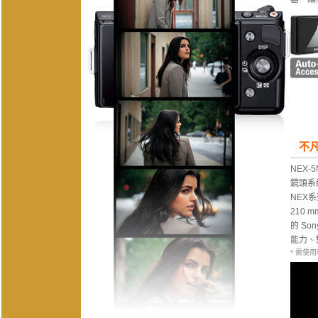
不凡
NEX
鏡頭系
NEX系
210
的 So
能力、
* 需使用