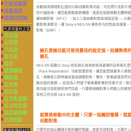
手腕帶腰帶
自動偵測環境對比值的25點自動對焦功能，可在照片及影片
減重肩帶
的片幅區域，讓您能輕鬆變更構圖，或是在追蹤移動主體時還能
煙霧特效機
續自動對焦（AF-C），加上三個自動對焦區域設定值 — 2
動對焦演算法，讓 Sony α NEX-5N 擁有非凡的性能及
光源測量校正區
對焦（DMF）。
閃光燈
太陽燈
冷光燈
臉孔登錄功能可使用最佳的設定值，拍攝熟悉
柔光罩
臉孔
燈泡
NEX-5N 搭載以 Sony 知名臉孔偵測技術為基礎的全新臉孔登
燈類輔架
（Face Registration）功能智慧技術，讓您能登錄最多八張臉
攝影棚
孔，相機會立即辨識並當成調整對焦、曝光、影像處理及閃光
輸出值的基礎 — 這是為人們留下最美麗影像的完美方法。臉
反光板
錄功能可搭配微笑快門功能，只要將相機對準人們臉上的微笑
測光表
其他工作交給 NEX-5N 就好!
白平衡濾鏡
灰卡校色板
提詞讀稿機
就算是移動中的主體，只要一指觸控螢幕，就
光源相關
自動對焦
只要您的指尖觸摸全新的觸控螢幕，就能完成對焦。只要在 L
書籍軟體線材區