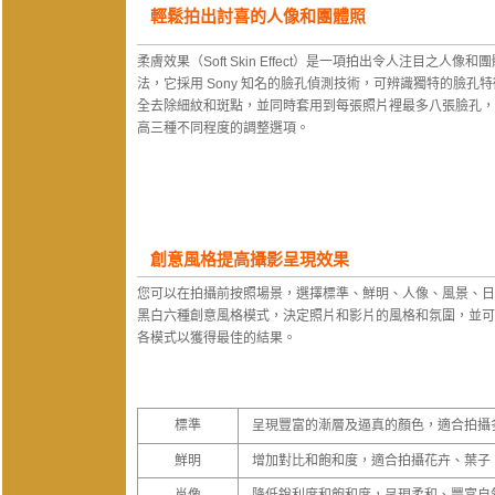
輕鬆拍出討喜的人像和團體照
柔膚效果（Soft Skin Effect）是一項拍出令人注目之人像
法，它採用 Sony 知名的臉孔偵測技術，可辨識獨特的臉孔
全去除細紋和斑點，並同時套用到每張照片裡最多八張臉孔，
高三種不同程度的調整選項。
創意風格提高攝影呈現效果
您可以在拍攝前按照場景，選擇標準、鮮明、人像、風景、日
黑白六種創意風格模式，決定照片和影片的風格和氛圍，並可
各模式以獲得最佳的結果。
標準
呈現豐富的漸層及逼真的顏色，適合拍攝
鮮明
增加對比和飽和度，適合拍攝花卉、葉子