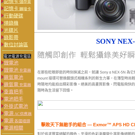
記憶卡
儲存盒
記憶卡
轉接卡
行動硬碟
燒錄機
光碟片
錄影帶
SONY NEX
數位討論區
電池電源充電區
鋰電池
鋰電池
充電器
在那些眨眼即逝的時刻抹滅之前，就讓 Sony α NEX-5N 
鎳氫電池
mount 接環可替換鏡頭式相機系列的新生力軍，在薄型時
鎳氫電
時隨地均能拍出精彩影像。絕美的高畫質影像、閃電般飛快的回應
充電器
隨時為生活留下回憶。
垂直把手
電池把手
外掛式電池
電源
AC供應器
電源
各國插頭
擊敗天下無敵手的組合 — Exmor™ APS HD 
電源相關
對於追求豐富細膩的顏色、平滑的色彩漸層變化等影像細節的