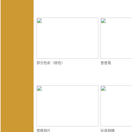
部分色彩（綠色）
普普風
懷舊相片
玩具相機