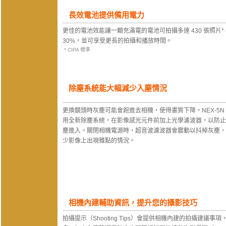
長效電池提供備用電力
更佳的電池效能讓一顆充滿電的電池可拍攝多達 430 張照片* — 
30%，並可享受更長的拍攝和播放時間。
* CIPA 標準
除塵系統能大幅減少入塵情況
更換鏡頭時灰塵可能會跑進去相機，使得畫質下降。NEX-5N
用全新除塵系統，在影像感光元件前加上光學濾波器，以防止
塵進入。關閉相機電源時，超音波濾波器會震動以抖掉灰塵，
少影像上出現雜點的情況。
相機內建輔助資訊，提升您的攝影技巧
拍攝提示（Shooting Tips）會提供相機內建的拍攝建