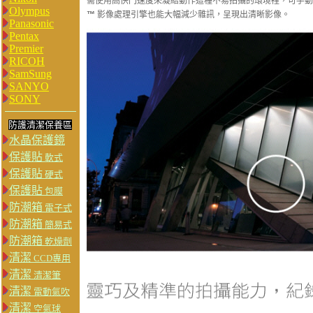
需使用高快門速度來凝結動作這種不易拍攝的環境裡，可手動將 ISO
Olympus
™
影像處理引擎也能大幅減少雜訊，呈現出清晰影像。
Panasonic
Pentax
Premier
RICOH
SamSung
SANYO
SONY
防護清潔保養區
水晶保護鏡
保護貼
軟式
保護貼
硬式
保護貼
包膜
防潮箱
電子式
防潮箱
簡易式
防潮箱
乾燥劑
清潔
CCD專用
清潔
清潔筆
清潔
電動氣吹
清潔
空氣球