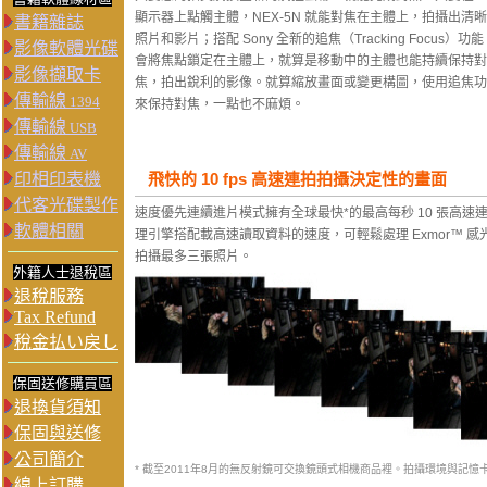
顯示器上點觸主體，NEX-5N 就能對焦在主體上，拍攝出清
書籍雜誌
照片和影片；搭配 Sony 全新的追焦（Tracking Focus）功
影像軟體光碟
會將焦點鎖定在主體上，就算是移動中的主體也能持續保持對
影像擷取卡
焦，拍出銳利的影像。就算縮放畫面或變更構圖，使用追焦功
傳輸線
1394
來保持對焦，一點也不麻煩。
傳輸線
USB
傳輸線
AV
印相印表機
飛快的 10 fps 高速連拍拍攝決定性的畫面
代客光碟製作
速度優先連續進片模式擁有全球最快*的最高每秒 10 張高速連
軟體相關
理引擎搭配載高速讀取資料的速度，可輕鬆處理 Exmor™ 感
拍攝最多三張照片。
外籍人士退稅區
退稅服務
Tax Refund
稅金払い戻し
保固送修購買區
退換貨須知
保固與送修
公司簡介
* 截至2011年8月的無反射鏡可交換鏡頭式相機商品裡。拍攝環境與記
線上訂購