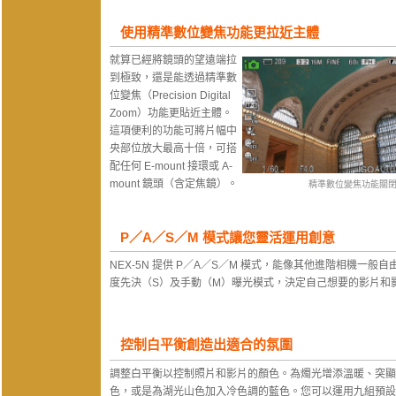
使用精準數位變焦功能更拉近主體
就算已經將鏡頭的望遠端拉
到極致，還是能透過精準數
位變焦（Precision Digital
Zoom）功能更貼近主體。
這項便利的功能可將片幅中
央部位放大最高十倍，可搭
配任何 E-mount 接環或 A-
mount 鏡頭（含定焦鏡）。
精準數位變焦功能關
P／A／S／M 模式讓您靈活運用創意
NEX-5N 提供 P／A／S／M 模式，能像其他進階相機一
度先決（S）及手動（M）曝光模式，決定自己想要的影片和
控制白平衡創造出適合的氛圍
調整白平衡以控制照片和影片的顏色。為燭光增添溫暖、突顯
色，或是為湖光山色加入冷色調的藍色。您可以運用九組預設