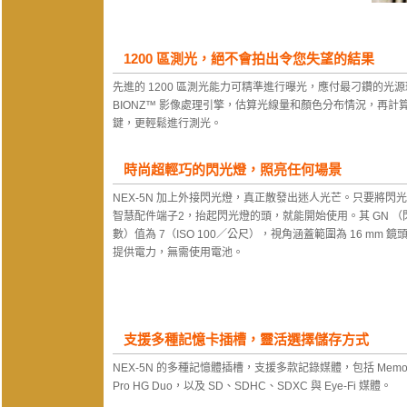
1200 區測光，絕不會拍出令您失望的結果
先進的 1200 區測光能力可精準進行曝光，應付最刁鑽的
BIONZ™ 影像處理引擎，估算光線量和顏色分布情況，再
鍵，更輕鬆進行測光。
時尚超輕巧的閃光燈，照亮任何場景
NEX-5N 加上外接閃光燈，真正散發出迷人光芒。只要將閃
智慧配件端子2，抬起閃光燈的頭，就能開始使用。其 GN （
數）值為 7（ISO 100／公尺），視角涵蓋範圍為 16 mm 
提供電力，無需使用電池。
支援多種記憶卡插槽，靈活選擇儲存方式
NEX-5N 的多種記憶體插槽，支援多款記錄媒體，包括 Memory Stic
Pro HG Duo，以及 SD、SDHC、SDXC 與 Eye-Fi 媒體。