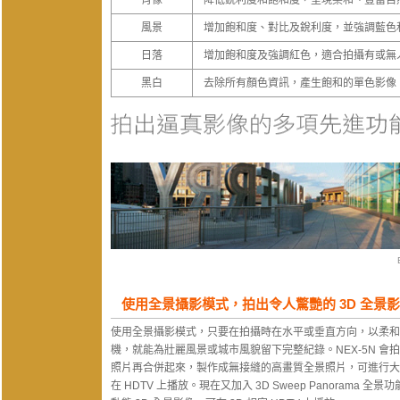
肖像
降低銳利度和飽和度，呈現柔和、豐富自
風景
增加飽和度、對比及銳利度，並強調藍色
日落
增加飽和度及強調紅色，適合拍攝有或無
黑白
去除所有顏色資訊，產生飽和的單色影像
使用全景攝影模式，拍出令人驚艷的 3D 全景
使用全景攝影模式，只要在拍攝時在水平或垂直方向，以柔和
機，就能為壯麗風景或城市風貌留下完整紀錄。NEX-5N 會
照片再合併起來，製作成無接縫的高畫質全景照片，可進行大
在 HDTV 上播放。現在又加入 3D Sweep Panorama 全