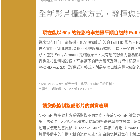
* 不相容於 NEX-5、NEX-3 或 NEX-C3。
現在能以 60p 的錄影格率拍攝平順自然的 Full H
從來沒有任何一部相機，能呈現如此完美的 Full HD 影片。NEX-5N
件的資料，如此就能以 60p 的速度進行錄影— 這可是全球
頭，包括 Sony A-mount 接環鏡頭**，只有您的想像力
裡也能拍出清晰影像，可為當下的所有氣氛及魅力留住紀錄。支
AVCHD Ver. 2.0（漸進式）格式，則是呈現出擁有豐富細節的 1920
* 使用 APS-C 尺寸感光元件，截至2011年8月的資料。
** 需使用轉接環 LA-EA2 或 LA-EA1。
讓您能控制整部影片的創意表現
NEX-5N 與多數非專業攝影機不同之處，在於NEX-5N 
果。透過 P／A／S／M 模式可精準調整曝光與控制散焦，
也可以使用創意風格（Creative Style）與相片創造（Phot
算是移動中的主體，新的追焦功能也能自動保持對焦在主體上