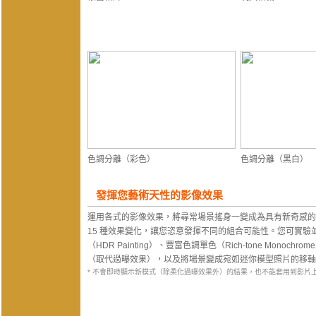
色調分離（彩色）
色調分離（黑白）
發揮您藝術天性的影像效果
運用各式的影像效果，將尋常場景搖身一變成為具有新奇感的
15 種效果變化，讓您恣意發揮不同的組合可能性。您可實
（HDR Painting）、豐富色調單色（Rich-tone Monochrom
（取代過曝效果），以及將場景變成宛如迷你模型照片的移軸微型（M
* 不會即時顯示新模式（除柔化過曝效果外）的結果，也不能套用到影片