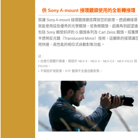
供 Sony A-mount 接環鏡頭使用的全新轉接環
就讓 Sony A-mount 接環鏡頭徹底釋放您的創意。透過轉接環 L
就能使用這些優秀的光學鏡頭，從魚眼鏡頭、超廣角到超望遠
包括 Sony 頗受好評的 G 鏡頭系列及 Carl Zeiss 鏡頭。搭
半透明反光鏡（Translucent Mirror）技術，這顆新的接環
用快速、高性能的相位式自動對焦功能。
註：
• 在進行韌體升級後，相容於 NEX-5、NEX-3、NEX-C3、NEX-VG10 與 
FS100。
• 不相容於增距環。STF 鏡頭不支援自動對焦。