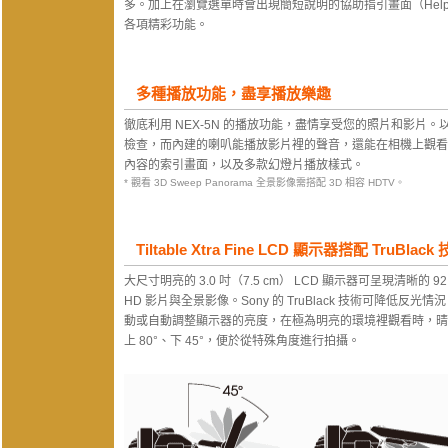
多。加上在瀏覽選單時會出現簡短說明的協助指引畫面（Help Gui
各項精彩功能。
多種播放功能，盡享播放樂趣
徹底利用 NEX-5N 的播放功能，盡情享受您的照片和影
檢查，而內建的喇叭能播放影片裡的聲音，還能在相機上觀看 Sw
內容的索引畫面，以及多款幻燈片播放樣式。
* 觀看 3D Sweep Panorama 全景影像需搭配 3D 相容 HDTV。
Tiltable Xtra Fine LCD 顯示器搭配 TruBlack
大尺寸明亮的 3.0 吋（7.5 cm） LCD 顯示器可呈現清晰的 
HD 影片與全景影像。Sony 的 TruBlack 技術可降
動或自動調整顯示器的亮度，在極為明亮的環境裡觀看時，晴朗天氣
上 80°、下 45°，便於從特殊角度進行拍攝。