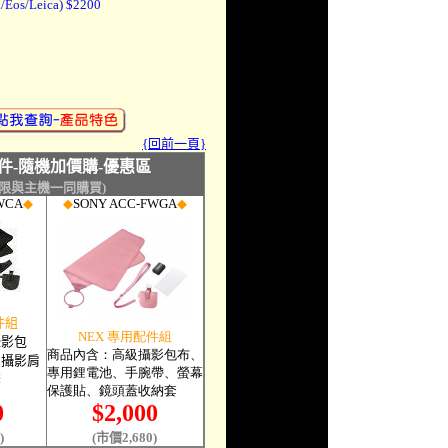
s/Leica) $2200
{回前一頁}
件-隨機加價購-優惠區
(限與主機一同購買)
WCA
◆
◆
SONY ACC-FWGA
◆
件組
NEX 專用配件組
攝影包
商品內含：高級攝影包布、
、攝影肩
專用鋰電池、手腕帶、螢幕
套
保護貼、鏡頭蓋收納套
0
$2,000
)
(市價2,680)