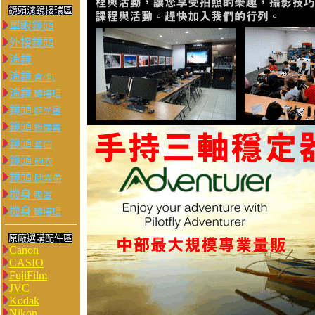
鏡頭濾鏡接環區
單眼鏡頭
外接鏡頭
濾鏡
濾鏡
盒/包
濾鏡
轉接環
鏡頭
遮光罩
鏡頭
鏡頭蓋
鏡頭
套筒
鏡頭
砲衣
鏡頭
除霧帶
機身
眼罩
機身
轉接環
原廠選購配件區
Canon
CASIO
FujiFilm
JVC
Kodak
Nikon