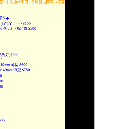
蓋 /
中文操作手冊 / 台灣新力國際24個月
配件
◆
(3)完全上手> $199
套
-黑 / 紅 / 棕 / 白
$500
到好)$200
00
 49mm
薄型
$600
V 49mm 薄型 $750
0
00
0
500