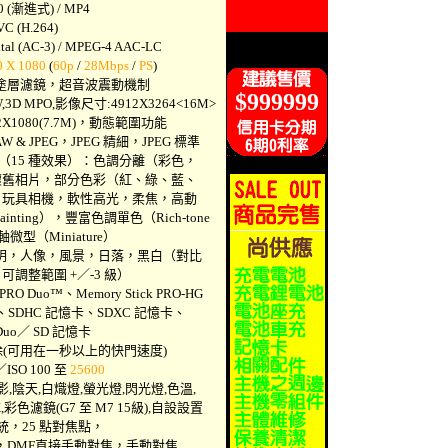
 (漸進式) / MP4
 (H.264)
 (AC-3) / MPEG-4 AAC-LC
0 X 1080
(
60p
/
28Mbps
/
PS
)
塗層濾鏡，超音波震動機制
$999999
3D MPO,影像尺寸:4912X3264<16M>
2X1080(7.7M)，動態範圍功能
 & JPEG，JPEG 精細，JPEG 標準
式（15 種效果）：色調分離（彩色，
舊相片，部分色彩（紅、綠、藍、
玩具相機，軟性高光，柔焦，高動
nting），豐富色調單色（Rich-tone
微型（Miniature）
明，人像，風景，日落，黑白（對比
調整範圍 +／-3 級）
 PRO Duo™、Memory Stick PRO-HG
SDHC 記憶卡、SDXC 記憶卡、
 Duo／ SD 記憶卡
(可用在一秒以上的快門速度)
SO 100 至
25600
,陰天,白熾燈,螢光燈,閃光燈,色溫,
K,彩色濾鏡(G7 至 M7 15級),自設設置
統，25 點對焦點，
，DMF直接手動對焦，手動對焦