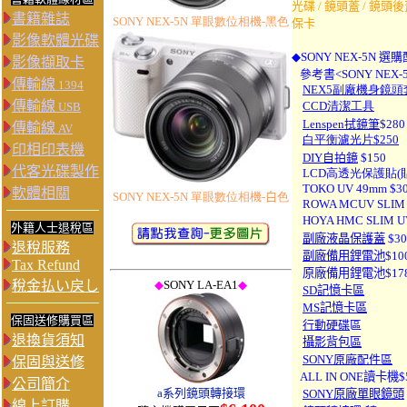
光碟 / 鏡頭蓋 / 鏡頭後
書籍雜誌
SONY NEX-5N 單眼數位相機-
黑
色
保卡
影像軟體光碟
◆
SONY NEX-5N
選購
影像擷取卡
參考書<SONY NEX-5
傳輸線
1394
NEX5副廠機身鏡頭
傳輸線
CCD清潔工具
USB
Lenspen拭鏡筆
$
28
0
傳輸線
AV
白平衡濾光片$250
印相印表機
DIY自拍鏡
$150
代客光碟製作
LCD高透光保護貼(貼
TOKO UV 49mm $3
軟體相關
SONY NEX-5N 單眼數位相機-
白
色
ROWA MCUV SLIM
HOYA HMC SLIM U
外籍人士退稅區
副廠液晶保護蓋
$30
退稅服務
副廠備用鋰電池
$10
Tax Refund
原廠備用鋰電池$178
稅金払い戻し
◆
SONY LA-EA1
◆
SD
記憶卡區
MS記憶卡區
保固送修購買區
行動硬碟
區
退換貨須知
攝影背包區
S
ONY
原廠配件區
保固與送修
ALL IN ONE讀卡機$
公司簡介
a系列鏡頭轉接環
SONY
原廠單眼鏡頭
線上訂購