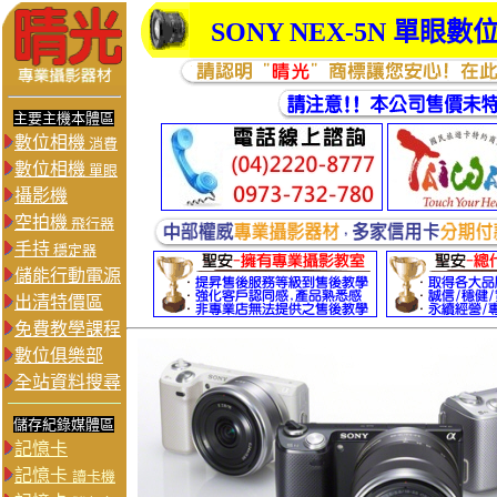
SONY
NEX-5N
單眼數
主要主機本體區
數位相機
消費
數位相機
單眼
攝影機
空拍機
飛行器
手持
穩定器
儲能行動電源
出清特價區
免費教學課程
數位俱樂部
全站資料搜尋
儲存紀錄媒體區
記憶卡
記憶卡
讀卡機