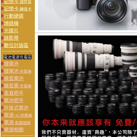
記憶卡
儲存盒
記憶卡
轉接卡
行動硬碟
燒錄機
光碟片
錄影帶
數位討論區
電池電源充電區
鋰電池
鋰電池
充電器
鎳氫電池
鎳氫電
充電器
垂直把手
電池把手
外掛式電池
電源
AC供應器
電源
各國插頭
電源相關