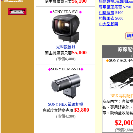
$6,100
隨主機購買只要
鏡頭轉接環(轉Nikon/Eo
專用鏡頭尾蓋 $250
◆
SONY
FDA
-
SV1
◆
相機握帶
$400
相機雨衣
$600
中大型腳架
光學觀景器
原廠配
$5,000
隨主機購買只要
(市價6,480)
◆
SONY ACC-F
◆
SONY
ECM
-
SST1
◆
NEX 專用配
商品內含：高級
SONY NEX 單眼
相機
布、專用鋰電池
$3,800
高感度立體麥克風
帶、鏡頭蓋收納
(市價4,280)
$2,00
(市價2,680