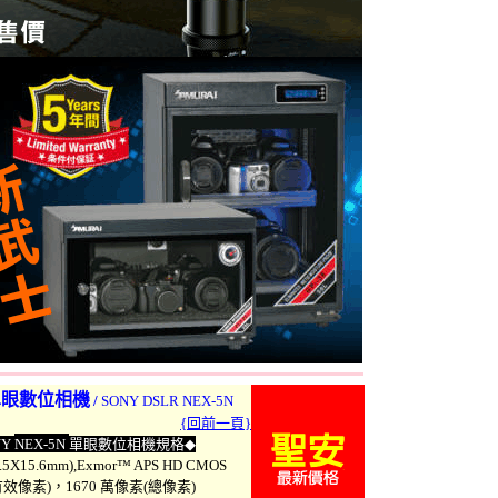
單眼數位相機
/
SONY DSLR NEX-5N
{回前一頁}
NY
NEX-5N
單眼數位
相機規格
◆
5X15.6mm),Exmor™ APS HD CMOS
有效像素)，1670 萬像素(總像素)