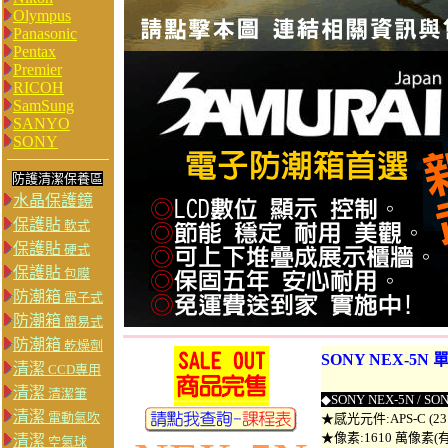
Olympus
Panasonic
Pentax
Premier
RICOH
SamSung
SANYO
SONY
防護清潔保養區
水晶保護鏡
保護貼
軟式
保護貼
硬式
保護貼
包膜
防潮箱
電子式
防潮箱
簡易式
防潮箱
乾燥劑
SONY NEX-5N
清潔
CCD專用
清潔
清潔筆
◆
SONY NEX-5N / SO
清潔
電動氣吹
★感光元件:APS-C (23.
★像素:1610 萬像素(
清潔
空氣球