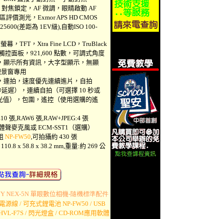
對焦鎖定，AF 微調，眼睛啟動 AF
評價測光，Exmor APS HD CMOS
-25600(差距為 1EV級),自動ISO 100-
幕，TFT，Xtra Fine LCD，TruBlack
觸控面板，921,600 點數，可調式角度
，顯示所有資訊，大字型顯示，無顯
景窗專用
，連拍，速度優先連續進片，自拍
 秒延遲），連續自拍（可選擇 10 秒或
光值），包圍，遙控（使用選購的遙
 張,RAW6 張,RAW+JPEG:4 張
體聲麥克風或 ECM-SST1（選購）
組
NP-FW50
,可拍攝約 430 張
8 x 58.8 x 38.2 mm,重量:約 269 公
NY
NEX-5N
單眼數位
相機-
隨機標準配件
電源線 / 可充式鋰電池 NP-FW50 / USB
HVL-F7S / 閃光燈盒 / CD-ROM應用軟體