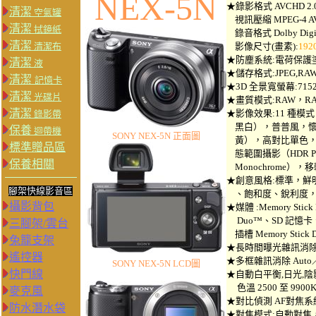
NEX-5N
★錄影格式 AVCHD 2.0
清潔
空氣罐
視訊壓縮 MPEG-4 AVC
清潔
拭鏡紙
錄音格式 Dolby Digital
清潔
清潔布
影像尺寸(畫素):
192
★防塵系統:電荷保護
清潔
液
★儲存格式:JPEG,RAW,
清潔
記憶卡
★3D 全景寬螢幕:715
清潔
光碟片
★畫質模式:RAW，RAW
清潔
★影像效果:11 種模
錄影帶
黑白），普普風，懷
保養
迴帶機
SONY NEX-5N
正面圖
黃），高對比單色，
標準贈品區
態範圍攝影（HDR Pai
保養相關
Monochrome），移軸
★創意風格:標準，鮮
腳架快線影音區
、飽和度、銳利度，可
攝影背包
★媒體 :Memory Stick
Duo™、SD 記憶卡、
三腳架/雲台
插槽 Memory Stick
兔籠支架
★長時間曝光雜訊消除
遙控器
★多框雜訊消除 Auto／I
SONY NEX-5N
LCD圖
快門線
★自動白平衡,日光,陰影
色溫 2500 至 9900
麥克風
★對比偵測 AF對焦系
防水潛水袋
★對焦模式:自動對焦