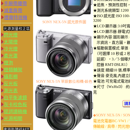
手腕帶腰帶
★追焦，預測性控制，
減重肩帶
★測光系統類型:1200 區
★ISO 感光度:ISO 100
煙霧特效機
3200
SONY NEX-5N
感光原件圖
★LCD 顯示器:3.0吋寬螢
光源測量校正區
★LCD 顯示器:靜電式
閃光燈
★顯示內容:圖形顯示
太陽燈
示資訊，直方圖，觀
★驅動裝置模式:單張
冷光燈
（可選擇 10 秒或 2
柔光罩
延遲），3／5 個曝
燈泡
控器 RMT-DSLR1）
燈類輔架
★速度:精細10 張,標準10
★聲音:麥克風,內建立
攝影棚
★電池:可充電式電池
SONY NEX-5N 單眼數位相機-銀色
反光板
★尺寸（WxHxD）:約 110.
測光表
克
白平衡濾鏡
灰卡校色板
提詞讀稿機
◆
SONY NEX-5N / SO
光源相關
電池充電器BC-VW1 / 
傳輸線 / 肩帶 / 閃光燈
書籍軟體線材區