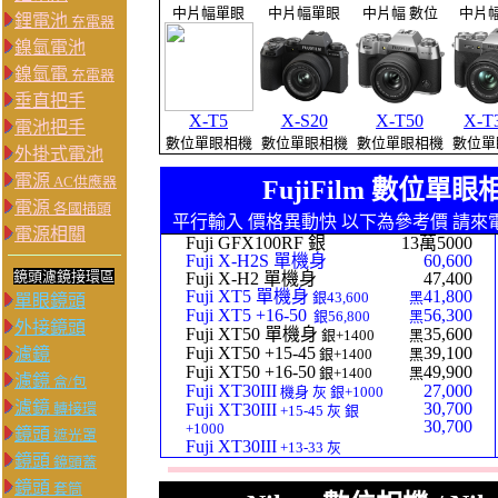
中片幅單眼
中片幅單眼
中片幅 數位
中片
鋰電池
充電器
鎳氫電池
鎳氫電
充電器
垂直把手
X-T5
X-S20
X-T50
X-T3
電池把手
數位單眼相機
數位單眼相機
數位單眼相機
數位單
外掛式電池
電源
AC供應器
FujiFilm 數位單
電源
各國插頭
平行輸入 價格異動快 以下為參考價 請來
電源相關
Fuji GFX100RF 銀
13萬5000
Fuji X-H2S 單機身
60,600
鏡頭濾鏡接環區
Fuji X-H2 單機身
47,400
Fuji XT5 單機身
41,800
銀43,600
黑
單眼鏡頭
Fuji XT5 +16-50
56,300
銀56,800
黑
外接鏡頭
Fuji XT50 單機身
35,600
銀+1400
黑
Fuji XT50 +15-45
39,100
濾鏡
銀+1400
黑
Fuji XT50 +16-50
49,900
銀+1400
黑
濾鏡
盒/包
Fuji XT30III
27,000
機身 灰 銀+1000
濾鏡
30,700
轉接環
Fuji XT30III
+15-45 灰 銀
30,700
+1000
鏡頭
遮光罩
Fuji XT30III
+13-33 灰
鏡頭
鏡頭蓋
鏡頭
套筒