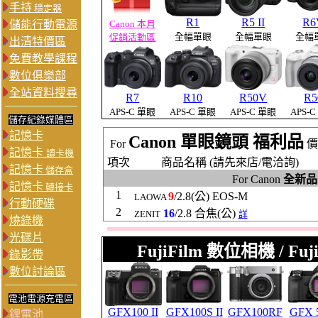
手持
穩定器
R1
R5 II
R6
儲能行動電源
Canon 本月
全幅單眼
全幅單眼
全幅
促銷活動區
出清特價區
免費教學課程
數位俱樂部
全站資料搜尋
R7
R10
R50V
R5
APS-C
單眼
APS-C 單眼
APS-C 單眼
APS-
儲存紀錄媒體區
記憶卡
Canon 單眼鏡頭 福利品
For
價
記憶卡
讀卡機
項次
商品名稱 (請先來店/電洽詢)
記憶卡
儲存盒
For Canon
全新品
記憶卡
轉接卡
1
9
/2.8(公) EOS-M
LAOWA
行動硬碟
2
16
/2.8 合焦(公)
ZENIT
詳
燒錄機
光碟片
FujiFilm 數位相機 / F
錄影帶
數位討論區
電池電源充電區
GFX100 II
GFX100S II
GFX100RF
GFX 5
鋰電池