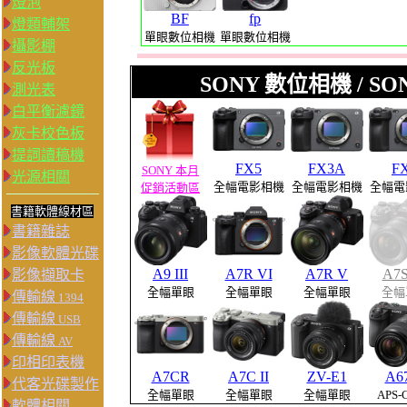
燈泡
BF
fp
燈類輔架
單眼數位相機
單眼數位相機
攝影棚
反光板
SONY 數位相機 / S
測光表
白平衡濾鏡
灰卡校色板
提詞讀稿機
FX5
FX3A
F
SONY 本月
光源相關
全幅電影相機
全幅電影相機
全幅電
促銷活動區
書籍軟體線材區
書籍雜誌
影像軟體光碟
A9 III
A7R VI
A7R V
A7S
影像擷取卡
全幅單眼
全幅單眼
全幅單眼
全幅
傳輸線
1394
傳輸線
USB
傳輸線
AV
印相印表機
A7CR
A7C II
ZV-E1
A6
代客光碟製作
全幅單眼
全幅單眼
全幅單眼
APS
軟體相關