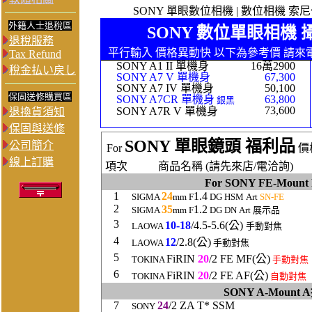
SONY 單眼數位相機 | 數位相機 索尼公司貨
外籍人士退稅區
SONY 數位單眼相機 
退稅服務
平行輸入 價格異動快 以下為參考價 請來
Tax Refund
SONY A1 II 單機身
16萬2900
稅金払い戻し
SONY A7 V 單機身
67,300
SONY A7 IV 單機身
50,100
保固送修購買區
SONY A7CR 單機身
63,800
銀
黑
73,600
SONY A7R V 單機身
退換貨須知
保固與送修
SONY 單眼鏡頭 福利品
公司簡介
For
價
線上訂購
項次
商品名稱 (請先來店/電洽詢)
For SONY FE-Mo
1
24
1.4
SIGMA
mm F
DG HSM
Art
SN-FE
2
3
5
1.2
SIGMA
mm F
DG
DN
Art 展示品
3
10-18
/4.5-5.6(公)
LAOWA
手動對焦
4
12
/2.8(公)
LAOWA
手動對焦
5
FiRIN
20
/2 FE MF(公)
TOKINA
手動對焦
6
FiRIN
20
/2 FE AF(公)
TOKINA
自動對焦
SONY A-Moun
7
24
/2 ZA T* SSM
SONY