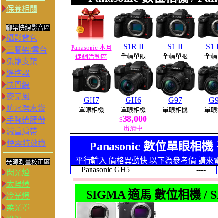
保養相關
腳架快線影音區
攝影背包
S1R II
S1 II
S1 
Panasonic 本月
三腳架/雲台
全幅單眼
全幅單眼
全幅
促銷活動區
兔籠支架
遙控器
快門線
麥克風
GH7
GH6
G97
G9
防水潛水袋
單眼相機
單眼相機
單眼相機
單眼
38,000
手腕帶腰帶
$
出清中
減重肩帶
煙霧特效機
Panasonic 數位單眼相
平行輸入 價格異動快 以下為參考價 請來
光源測量校正區
Panasonic GH5
----
閃光燈
太陽燈
SIGMA 適馬 數位相機 /
冷光燈
柔光罩