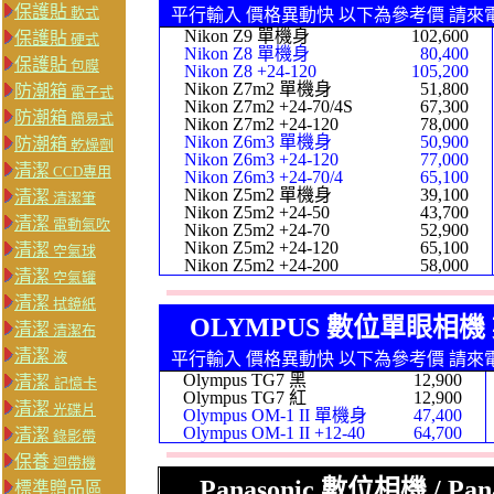
保護貼
軟式
平行輸入 價格異動快 以下為參考價 請來
Nikon Z9 單機身
102,600
保護貼
硬式
Nikon Z8 單機身
80,400
保護貼
包膜
Nikon Z8 +24-120
105,200
Nikon Z7m2 單機身
51,800
防潮箱
電子式
Nikon Z7m2 +24-70/4S
67,300
防潮箱
簡易式
Nikon Z7m2 +24-120
78,000
Nikon Z6m3 單機身
50
,9
00
防潮箱
乾燥劑
Nikon Z6m3 +24-120
77,000
清潔
CCD專用
Nikon Z6m3 +24-70/4
65,100
Nikon Z5m2 單機身
39,100
清潔
清潔筆
Nikon Z5m2 +24-50
43,700
清潔
電動氣吹
Nikon Z5m2 +24-70
52,900
Nikon Z5m2 +24-120
65,100
清潔
空氣球
Nikon Z5m2 +24-200
58,000
清潔
空氣罐
清潔
拭鏡紙
OLYMPUS 數位單眼相機
清潔
清潔布
清潔
液
平行輸入 價格異動快 以下為參考價 請來
Olympus TG7 黑
12,900
清潔
記憶卡
Olympus TG7 紅
12,900
清潔
光碟片
Olympus OM-1 II 單機身
47,400
Olympus OM-1 II +12-40
64,700
清潔
錄影帶
保養
迴帶機
Panasonic 數位相機 / P
標準贈品區