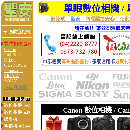
單眼數位相機 / 單
單眼數位相機
數位相機
單眼
Canon
FujiFilm
Nikon
OLYMPUS
Panasonic
SIGMA
SONY
停產品牌區
主要主機本體區
數位相機
消費
Canon 數位相機 / C
數位相機
單眼
攝影機
空拍機
飛行器