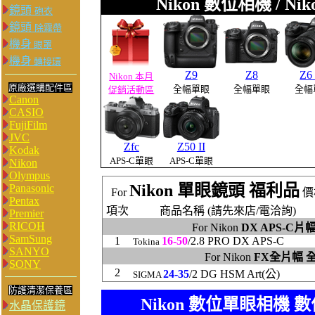
Nikon 數位相機 / N
鏡頭
砲衣
鏡頭
除霧帶
機身
眼罩
機身
轉接環
Z9
Z8
Z6 
Nikon 本月
原廠選購配件區
全幅單眼
全幅單眼
全幅
促銷活動區
Canon
CASIO
FujiFilm
JVC
Zfc
Z50 II
Kodak
APS-C
單眼
APS-C單眼
Nikon
Olympus
Nikon 單眼鏡頭 福利品
Panasonic
For
價
Pentax
項次
商品名稱 (請先來店/電洽詢)
Premier
RICOH
For Nikon
DX APS-C片
SamSung
1
16-50
/2.8 PRO DX APS-C
Tokina
SANYO
For Nikon
FX全片幅 
SONY
2
24-35
/2 DG HSM Art(公)
SIGMA
防護清潔保養區
Nikon 數位單眼相機 
水晶保護鏡