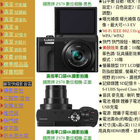
★白平衡 自動 / 晴天 / 陰
國際牌 Z
S
70
數位相機-
黑色
清潔
空氣罐
設定1 / 白色設定2 / 白
清潔
拭鏡紙
調整)
★曝光補償 曝光補償 在1
清潔
清潔布
像，最大可+/-3 EV
清潔
液
★
Wi-Fi IEEE 802.11b/g
清潔
記憶卡
WPA / WPA2
清潔
★快門 快門按鈕、觸
光碟片
★
美顏效果
柔膚：10階、
清潔
錄影帶
單色調/ 玩具攝影效果
保養
迴帶機
模式：10階
標準贈品區
★螢幕類型 TFT LC
防指紋鍍膜 , 螢幕尺
保養相關
高倍率
口袋4K錄影拍攝
視野 約100%、廣視
國際牌 Z
S
70
數位相機-
正面
★記錄媒體 SD記憶卡、S
腳架快線影音區
S-I UHS Speed Cla
攝影背包
★音訊 麥克風 / 喇叭 雙
三腳架/雲台
★電池 種類 鋰離子電池組(7
兔籠支架
USB充電
遙控器
★電源: 鋰離子電池組
★電池壽命(約略值) 約3
快門線
★尺寸(寬x高x深) 112.0 x
麥克風
用具有HDMI商標，並有
高倍率
口袋4K錄影拍攝
防水潛水袋
國際牌 Z
S
70
數位相機-正
面