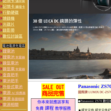
記憶卡
儲存盒
記憶卡
轉接卡
行動硬碟
燒錄機
光碟片
錄影帶
數位討論區
電池電源充電區
鋰電池
鋰電池
充電器
鎳氫電池
鎳氫電
充電器
垂直把手
電池把手
Panasonic ZS7
外掛式電池
國際牌 LUMIX DC-Z
電源
AC供應器
電源
各國插頭
◆
Panasonic ZS70 數位
你本來就應該享有
電源相關
課程
免費
教學服務
★感光元件 感光元件