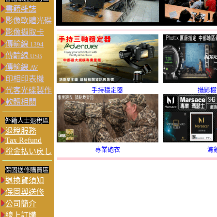
書籍雜誌
影像軟體光碟
影像擷取卡
傳輸線
1394
傳輸線
USB
傳輸線
AV
印相印表機
代客光碟製作
手持穩定器
攝影棚
軟體相關
外籍人士退稅區
退稅服務
Tax Refund
專業砲衣
濾
稅金払い戻し
保固送修購買區
退換貨須知
保固與送修
公司簡介
線上訂購