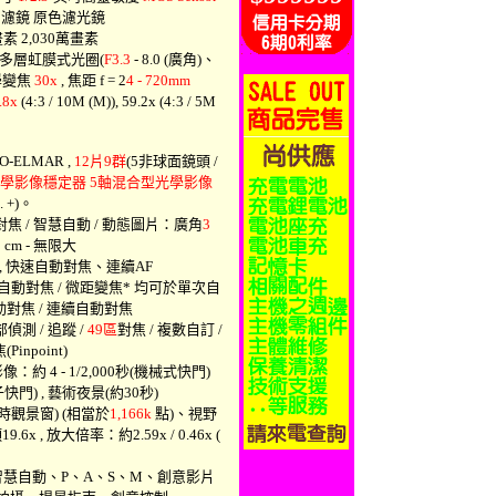
, 濾鏡 原色濾光鏡
 2,030萬畫素
4 / 多層虹膜式光圈(
F3.3
- 8.0 (廣角)、
 光學變焦
30x
, 焦距 f = 2
4 - 720mm
.8x
(4:3 / 10M (M)), 59.2x (4:3 / 5M
O-ELMAR ,
12片9群
(5非球面鏡頭 /
學影像穩定器
5軸混合型光學影像
 +)。
焦 / 智慧自動 / 動態圖片：廣角
3
 cm - 無限大
f) , 快速自動對焦、連續AF
距自動對焦 / 微距變焦* 均可於單次自
對焦 / 連續自動對焦
偵測 / 追蹤 /
49區
對焦 / 複數自訂 /
npoint)
約 4 - 1/2,000秒(機械式快門)
電子快門) , 藝術夜景(約30秒)
(即時觀景窗) (相當於
1,166k
點)、視野
 , 放大倍率：約2.59x / 0.46x (
智慧自動、P、A、S、M、創意影片