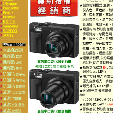
、C (Custom)、
Olympus
★創意控制模式 生動
Panasonic
復古色、單色調、動
Pentax
調、深刻藝術、高動
Premier
玩具普普風、漂白效
RICOH
芒濾鏡、焦點色彩、陽光
SamSung
★場景指南 靜態影像
SANYO
清晰背光、悠閒色調
SONY
天、浪漫夕陽、鮮明
調夜空、暖色調夜景
防護清潔保養區
夜拍、夜間人像、柔
水晶保護鏡
生態攝影、運動攝影
保護貼
軟式
★連續攝影模式(約略值)
高倍率
口袋4K錄影拍攝
保護貼
硬式
5張/秒(使用即時觀景窗
國際牌 Z
S
70
數位相機-銀色
★動態影像錄影
4K
, 
保護貼
包膜
100Mbps / MP4)
防潮箱
電子式
★曝光控制 曝光 程
防潮箱
簡易式
優先自動曝光、手動
★曝光補償 1/3 EV階、+/
防潮箱
乾燥劑
★ISO感光度 靜態影像：Auto / 
清潔
CCD專用
800
清潔
清潔筆
/ 1600 / 3200 / 6400
清潔
★影像格式 RAW /
RA
電動氣吹
★影像品質 靜態影像
清潔
空氣球
高倍率
口袋4K錄影拍攝