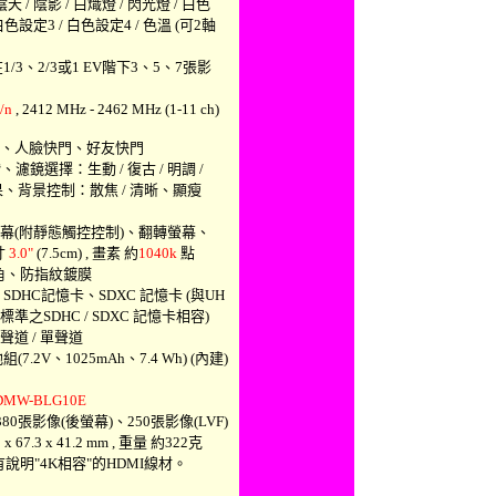
天 / 陰影 / 白熾燈 / 閃光燈 / 白色
色設定3 / 白色設定4 / 色溫 (可2軸
/3、2/3或1 EV階下3、5、7張影
/n
, 2412 MHz - 2462 MHz (1-11 ch)
控、人臉快門、好友快門
濾鏡選擇：生動 / 復古 / 明調 /
、背景控制：散焦 / 清晰、顯瘦
D螢幕(附靜態觸控控制)、翻轉螢幕、
寸
3.0"
(7.5cm) , 畫素 約
1040k
點
角、防指紋鍍膜
DHC記憶卡、SDXC 記憶卡 (與UH
ss 3標準之SDHC / SDXC 記憶卡相容)
聲道 / 單聲道
.2V、1025mAh、7.4 Wh) (內建)
DMW-BLG10E
80張影像(後螢幕)、250張影像(LVF)
 67.3 x 41.2 mm , 重量 約322克
說明"4K相容"的HDMI線材。