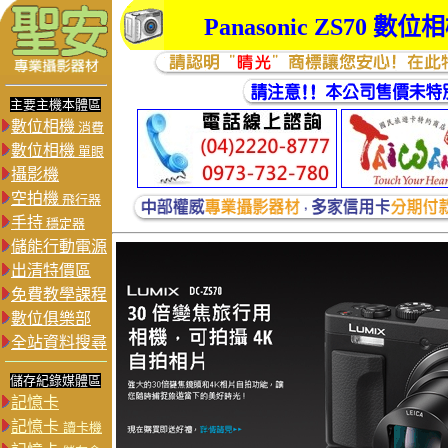
Panasonic
ZS70 數位
主要主機本體區
數位相機
消費
數位相機
單眼
攝影機
空拍機
飛行器
手持
穩定器
儲能行動電源
出清特價區
免費教學課程
數位俱樂部
全站資料搜尋
儲存紀錄媒體區
記憶卡
記憶卡
讀卡機