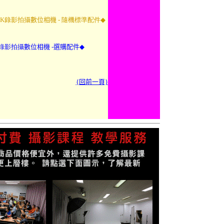
口袋4K錄影拍攝
數位相機 -
隨機標準配件
◆
K錄影拍攝
數位相機 -
選購配件
◆
{回前一頁}