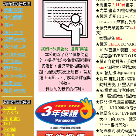
鏡頭濾鏡接環區
★總畫素
2,110萬
畫素 
單眼鏡頭
★光學 畫素 相機有效畫素
★鏡頭 光圈 F3.3 - 6.
外接鏡頭
F6.4 - 8.0 (望遠) ,
濾鏡
★擴充光學變焦(EZ)
41
濾鏡
盒/包
(S))
智慧變焦
60x
濾鏡
轉接環
★鏡頭
LEICA
DC VARI
鏡頭
遮光罩
我們不只賣器材, 還賣"興趣"
10 球面鏡片表面) ,
光
鏡頭
鏡頭蓋
本公司除了商品價格便宜
穩定器(HYBRID O.I.S.
外，還提供許多免費攝影課程
鏡頭
★微距自動對焦 / 手動對
套筒
與活動，讓您享受拍照的樂
cm
- 無限大 / 望遠200
鏡頭
砲衣
趣，攝影技巧更上層樓。 請點
★AF輔助燈 有(On/Of
鏡頭
除霧帶
選上面圖示，了解最新課程與
★對焦 自動對焦 / 微
機身
活動。
眼罩
動對焦使用 / 靈活自動
趕快加入我們的行列。
機身
★AF模式 臉部偵測/眼部
轉接環
單一區域對焦 / 點對焦(Pi
★快門 快門速度 靜態影像：
原廠選購配件區
Canon
約 1 - 1/16,000秒(
CASIO
★觀景窗 0.20" LVF 
FujiFilm
大小：約100%、鏡頭19.6x
JVC
35 mm相機等效)
Kodak
★記錄模式 模式轉盤 
Nikon