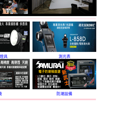
燈具
測光表
鏡
防潮設備