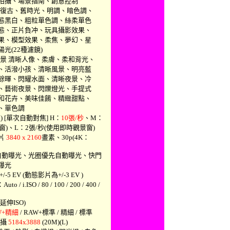
全景拍攝、場景指南、創意控制
、復古、舊時光、明調、暗色調、
態黑白、粗粒單色調、絲柔單色
態、正片負冲、玩具攝影效果、
果、模型效果、柔焦、夢幻、星
(22種濾鏡)
場景 清晰人像、柔膚、柔和背光、
、活潑小孩、清晰風景、明亮藍
餘暉、閃耀水面、清晰夜景、冷
、藝術夜景、閃爍燈光、手提式
和花卉、美味佳餚、精緻甜點、
、單色調
 [單次自動對焦] H：
10張/秒
、M：
)、L：2張/秒(使用即時觀景窗)
影片
3840 x 2160
畫素、30p(4K：
式自動曝光、光圈優先自動曝光、快門
曝光
-5 EV (動態影片為+/-3 EV )
i.ISO / 80 / 100 / 200 / 400 /
 (延伸ISO)
W+精細
/ RAW+標準 / 精細 / 標準
拍攝
5184x3888
(20M)(L)