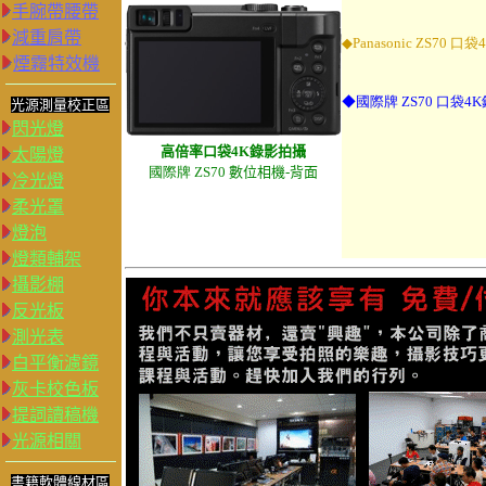
手腕帶腰帶
減重肩帶
◆Panasonic ZS70 
煙霧特效機
◆國際牌 Z
S
70
口袋4
光源測量校正區
閃光燈
高倍率
口袋4K錄影拍攝
太陽燈
國際牌 Z
S
70
數位相機-
背
面
冷光燈
柔光罩
燈泡
燈類輔架
攝影棚
反光板
測光表
白平衡濾鏡
灰卡校色板
提詞讀稿機
光源相關
書籍軟體線材區