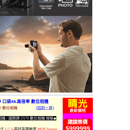
0
口袋4K高倍率 數位相機
S70 數位相機
{回前一頁}
相機 /
國際牌 ZS70 數位相機
規格
◆
$999999
尺寸
1/2.3
-英吋高靈敏度
MOS Sensor