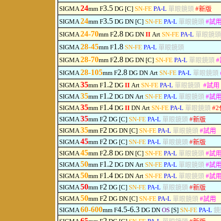
24
3.5
SIGMA
mm F
DG [C]
SN-FE
PA-L
單眼鏡頭
#
新版
24
3.5
SIGMA
mm F
DG
DN
[C]
SN-FE
PA-L
單眼鏡頭
#
試
24-70
2.8
SIGMA
mm F
DG
DN
II
Art
SN-FE
PA-L
單眼鏡
28-45
1.8
SIGMA
mm F
SN-FE
PA-L
單眼鏡頭
28-70
2.8
SIGMA
mm F
DG
DN
[C]
SN-FE
PA-L
單眼鏡頭
#
28-105
2.8
SIGMA
mm F
DG
DN
Art
SN-FE
PA-L
單眼鏡頭
3
5
1.2
SIGMA
mm F
DG
II
Art
SN-FE
PA-L
單眼鏡頭
#
試用
3
5
1.2
SIGMA
mm F
DG
DN
Art
SN-FE
PA-L
單眼鏡頭
#
試
3
5
1.4
SIGMA
mm F
DG
II
DN
Art
SN-FE
PA-L
單眼鏡頭
#
2
35
2
SIGMA
mm F
DG [C]
SN-FE
PA-L
單眼鏡頭
#
新版
3
5
2
SIGMA
mm F
DG
DN
[C]
SN-FE
PA-L
單眼鏡頭
#
試用
45
2
SIGMA
mm F
DG [C]
SN-FE
PA-L
單眼鏡頭
#
新版
45
2.8
SIGMA
mm F
DG
DN
[C]
SN-FE
PA-L
單眼鏡頭
#
試
50
1.2
SIGMA
mm F
DG
DN
Art
SN-FE
PA-L
單眼鏡頭
#
試
50
1.4
SIGMA
mm F
DG
DN
Art
SN-FE
PA-L
單眼鏡頭
#
試
50
2
SIGMA
mm F
DG [C]
SN-FE
PA-L
單眼鏡頭
#
新版
50
2
SIGMA
mm F
DG
DN
[C]
SN-FE
PA-L
單眼鏡頭
#
試用
60-600
4.5-6.3
SIGMA
mm F
DG
DN
OS
[S]
SN-FE
PA-L
鏡
65
2