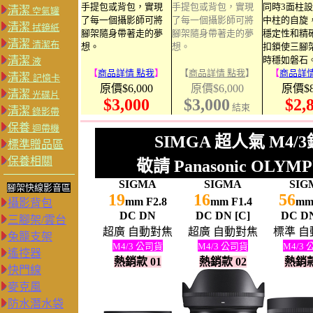
手提包或背包，實現
手提包或背包，實現
同時3面柱
清潔
空氣罐
了每一個攝影師可將
了每一個攝影師可將
中柱的自旋
清潔
拭鏡紙
腳架隨身帶著走的夢
腳架隨身帶著走的夢
穩定性和精
清潔
清潔布
想。
想。
扣鎖使三腳
清潔
時穩如磐石
液
【
商品詳情 點我
】
【
商品詳情 點我
】
【
商品詳情
清潔
記憶卡
原價$6,000
原價$6,000
原價$8
清潔
光碟片
$3,000
$3,000
$2,
結束
清潔
錄影帶
保養
迴帶機
SIMGA 超人氣 M4
標準贈品區
保養相關
敬請 Panasonic OLY
SIGMA
SIGMA
SIG
腳架快線影音區
19
16
56
mm F2.8
mm F1.4
mm
攝影背包
DC DN
DC DN [C]
DC DN
三腳架/雲台
超廣 自動對焦
超廣 自動對焦
標準 
兔籠支架
M4/3 公司貨
M4/3 公司貨
M4/3
遙控器
熱銷款 0
1
熱銷款 02
熱銷款
快門線
麥克風
防水潛水袋