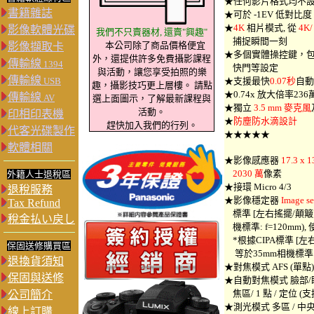
★任何影片格式均不
書籍雜誌
★可於 -1EV 低對比度
★
4K
相片模式, 從
4K/
影像軟體光碟
我們不只賣器材, 還賣"興趣"
捕捉瞬間一刻
本公司除了商品價格便宜
影像擷取卡
★多個實體操控鍵，包
外，還提供許多免費攝影課程
傳輸線
1394
快門等設定
與活動，讓您享受拍照的樂
傳輸線
USB
★支援最快
0.07秒
自動
趣，攝影技巧更上層樓。 請點
★0.74x 放大倍率236
傳輸線
AV
選上面圖示，了解最新課程與
★獨立
3.5 mm 麥克風
活動。
印相印表機
★
防塵防水滴設計
趕快加入我們的行列。
代客光碟製作
★★★★★
軟體相關
★影像感應器
17.3 x 
2030 萬
像素
外籍人士退稅區
★接環 Micro 4/3
退稅服務
★影像穩定器
Image sen
Tax Refund
標準 [左右搖擺/顛簸方向
稅金払い戻し
機標準: f=120mm), 使用
*根據CIPA標準 [左右
保固送修購買區
等於35mm相機標準: f=
退換貨須知
★對焦模式 AFS (單點) / 
保固與送修
★自動對焦模式 臉部/眼部
焦區/ 1 點 / 定位 
公司簡介
★測光模式 多區 / 中央
線上訂購