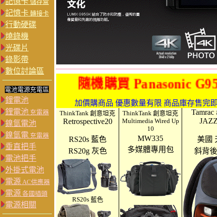
記憶卡
儲存盒
記憶卡
轉接卡
行動硬碟
燒錄機
光碟片
錄影帶
數位討論區
隨機購買 Panasonic G9
電池電源充電區
鋰電池
加價購商品 優惠數量有限 商品庫存售完即停
鋰電池
Tamrac
充電器
ThinkTank 創意坦克
ThinkTank 創意坦克
JAZZ
Retrospective20
Multimedia Wired Up
鎳氫電池
10
鎳氫電
充電器
MW335
RS20s 藍色
美國 
垂直把手
多媒體專用包
RS20g 灰色
斜背
電池把手
外掛式電池
電源
AC供應器
電源
各國插頭
RS20s 藍色
電源相關