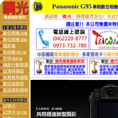
Panasonic
G95
單眼數位相機
主要主機本體區
數位相機
消費
數位相機
單眼
攝影機
空拍機
飛行器
手持
穩定器
儲能行動電源
出清特價區
免費教學課程
數位俱樂部
全站資料搜尋
儲存紀錄媒體區
記憶卡
記憶卡
讀卡機