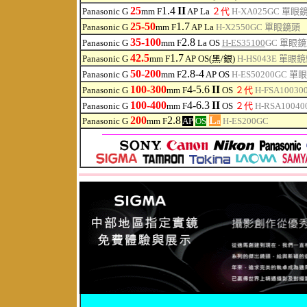
25
1.4
II
Panasonic G
mm F
AP La
２代
H-XA025GC
單眼
25-50
1.7
Panasonic G
mm F
AP La
H-X2550GC
單眼鏡頭
35-100
2.8
Panasonic G
mm F
La OS
H-ES35100
GC
單眼鏡
42.5
1.7
Panasonic G
mm F
AP OS(黑/銀)
H-HS043E
單眼鏡
50-200
2.8-4
Panasonic G
mm F
AP OS
H-ES50200GC
單眼
100-300
4-5.6
II
Panasonic G
mm F
OS
２代
H-FSA10030
100-400
4-6.3
II
Panasonic G
mm F
OS
２代
H-RSA10040
200
2.8
L
Panasonic G
mm F
AP
OS
a
H-ES200GC