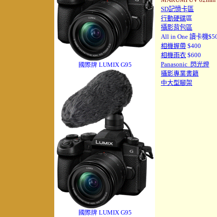
SD記憶卡區
行動硬碟
區
攝影背包區
All in One 讀卡機$5
相機握帶
$400
相機雨衣
$600
Panasoni
c 閃光燈
國際牌 LUMIX G95
攝影專業書籍
中大型腳架
國際牌 LUMIX G95