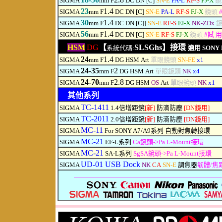
SIGMA
mm F
DC DN [C]
SN-E
PA-L
RF-S
FJ-X
23
1.4
SIGMA
mm F
DC DN [C]
SN-E
PA-L
RF-S
FJ-X
鏡頭
30
1.4
SIGMA
mm F
DC DN [C]]
SN-E
RF-S
FJ-X
NK-ZDx
56
1.4
SIGMA
mm F
DC DN [C]
SN-E
RF-S
FJ-X
鏡頭
#
試 用
HSM
DG
【
SLSGhs】接環
系統代碼:
適用 SONY F
24
1.4
SIGMA
mm F
DG HSM
Art
單眼鏡頭
SN-FE
x1
24-35
2
SIGMA
mm F
DG HSM
Art
單眼鏡頭
NK
x4
24-70
2.8
SIGMA
mm F
DG HSM
OS
Art
單眼鏡頭
NK
x1
其他系列
TC-1411
SIGMA
1.4倍增距鏡
[新]
防滴防塵
[DN鏡用]
TC-2011
SIGMA
2.0倍增距鏡
[新]
防滴防塵
[DN鏡用]
MC-11
SIGMA
For SONY A7/A9系列 自動對焦轉接環
MC-21
SIGMA
EF-L系列
Ca鏡頭->Pa L-Mount接環
MC-21
SIGMA
SA-L系列
SgSA鏡頭->Pa L-Mount接環
UD-01 USB Dock
SIGMA
NK
CA
SN-E
調焦器
韌體/焦距