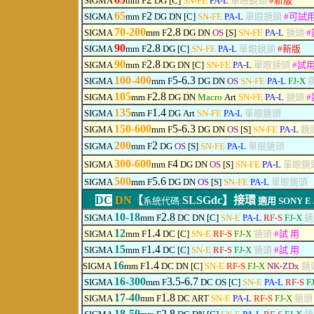
SIGMA
mm F
DG [C]
SN-FE
PA-L
單眼鏡頭
#
新版
65
2
SIGMA
mm F
DG
DN
[C]
SN-FE
PA-L
單眼鏡頭
#
可
試
70-200
2.8
SIGMA
mm F
DG
DN
OS
[S]
SN-FE
PA-L
鏡頭
#
90
2.8
SIGMA
mm F
DG [C]
SN-FE
PA-L
單眼鏡頭
#
新版
90
2.8
SIGMA
mm F
DG
DN
[C]
SN-FE
PA-L
單眼鏡頭
#
試
100-400
5-6.3
SIGMA
mm F
DG
DN
OS
SN-FE
PA-L
FJ-X
105
2.8
SIGMA
mm F
DG
DN
Macro
Art
SN-FE
PA-L
鏡頭
#
135
1.4
SIGMA
mm F
DG
Art
SN-FE
PA-L
單眼鏡頭
150-600
5-6.3
SIGMA
mm F
DG
DN
OS
[S]
SN-FE
PA-L
鏡
2
00
2
SIGMA
mm F
DG
OS
[S]
SN-FE
PA-L
單眼鏡頭
300-600
4
SIGMA
mm F
DG
DN
OS
[S]
SN-FE
PA-L
單眼鏡
500
5.6
SIGMA
mm F
DG
DN
OS
[S]
SN-FE
PA-L
單眼鏡頭
DC
DN
【
SLSGdc】
接環
系統代碼:
適用
SONY E /
10-18
2.8
SIGMA
mm F
DC DN [C]
SN-E
PA-L
RF-S
FJ-X
12
1.4
SIGMA
mm F
DC [C]
SN-E
RF-S
FJ-X
鏡頭
#
試 用
15
1.4
SIGMA
mm F
DC [C]
SN-E
RF-S
FJ-X
鏡頭
#
試 用
16
1.4
SIGMA
mm F
DC DN [C]
SN-E
RF-S
FJ-X
NK-ZDx
鏡
16-300
3.5-6.7
SIGMA
mm F
DC OS [C]
SN-E
PA-L
RF-S
FJ
17-40
1.8
SIGMA
mm F
DC ART
SN-E
PA-L
RF-S
FJ-X
鏡頭
18-50
2.8