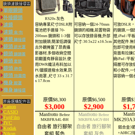
鏡頭濾鏡接環區
單眼鏡頭
外接鏡頭
RS20s 灰色
容納專業尺寸DSLR附
可容納一個24-70mm
可放DSLR，
濾鏡
電池把手連接 70-
鏡頭的相機,前置物袋
的鏡頭,一個
濾鏡
盒/包
200mm 鏡頭和 1-3個
可以存放錄音機,外部
燈,iPad /
濾鏡
轉接環
附加鏡頭,簡潔低調復
尺寸:30.5x22 x16.5cm
其他配件.無
鏡頭
遮光罩
古外觀掩蓋了昂貴攝
包即可使用相
影器材,多個收納空間
背面有拉鍊口
鏡頭
鏡頭蓋
前翻蓋有靜音設計,使
納iPad /平
鏡頭
套筒
用DWR織法布料加以
隔層可存放
鏡頭
砲衣
PU鍍膜達撥水效果,防
和小配件,一
鏡頭
除霧帶
水雨罩.,尺寸 33 x 31.7
袋容納一個
x 17.8cm
機身
眼罩
機身
轉接環
原價$8,300
原價$6,500
原價$3
原廠選購配件區
$3,000
$2,900
$1,
Canon
CASIO
Manfr
Manfrotto
Manfrotto
Befree
Befree
FujiFilm
MK293A3
MKBFRA4L-BH
MKBFRA4GY-BH
JVC
自由者 旅行腳架
自由者 旅行腳架
鋁合金3
Kodak
+A0RC
Nikon
套組 藍色
套組 灰色