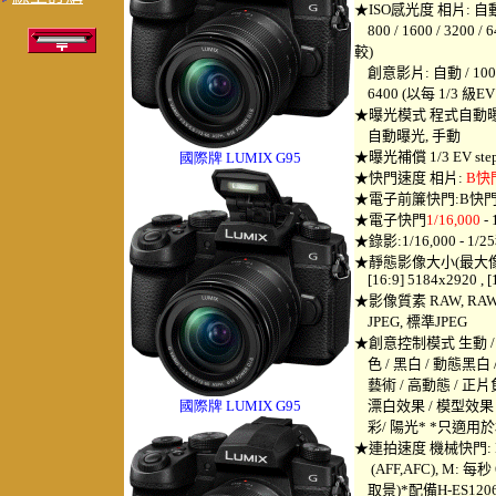
★ISO感光度 相片: 自動 / 智
800 / 1600 / 3200 / 6
較)
創意影片: 自動 / 100 (延伸)
6400 (以每 1/3 級EV
★曝光模式 程式自動曝
自動曝光, 手動
★曝光補償 1/3 EV step,
國際牌 LUMIX G95
★快門速度 相片:
B快
★電子前簾快門:B快門 (最大.
★電子快門
1/16,000
-
★錄影:1/16,000 - 1/2
★靜態影像大小(最大像素)
[16:9] 5184x2920 , [
★影像質素 RAW, RAW
JPEG, 標準JPEG
★創意控制模式 生動 / 復
色 / 黑白 / 動態黑白 
藝術 / 高動態 / 正片
國際牌 LUMIX G95
漂白效果 / 模型效果 / 
彩/ 陽光* *只適用
★連拍速度 機械快門: 
(AFF,AFC), M: 每秒
取景)*配備H-ES12060