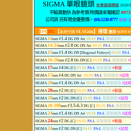
SIGMA 單眼鏡頭
免費鏡頭體驗
2026/
平輸異動快 為參考價 時價請來電確認
0973
公司貨 另有現金優惠價->
(04) 2220-8777
試用
=
DN
DG
【
SLSGdn】接環
系統代碼:
適用 SONY FE 
14
1.4
SIGMA
mm F
DG DN
Art
SN-FE
PA-L
單眼鏡頭
14-24
2.8
SIGMA
mm F
DG
DN
Art
SN-FE
PA-L
單眼鏡頭
#
15
1.4
SIGMA
mm F
DG
DN
[Diagonal Fisheye]
SN-FE
PA-L
16-28
2.8
SIGMA
mm F
DG
DN
[C]
SN-FE
PA-L
單眼鏡頭
#
17
4
SIGMA
mm F
DG [C]
SN-FE
PA-L
單眼鏡頭
#
新版
17
4
SIGMA
mm F
DG
DN
Art
SN-FE
PA-L
單眼鏡頭
#
試用
20
1.4
SIGMA
mm F
DG
DN
Art
SN-FE
PA-L
單眼鏡頭
#
試
20
2
SIGMA
mm F
DG [C]
SN-FE
PA-L
單眼鏡頭
#
新版
20
2
SIGMA
mm F
DG
DN
[C]
SN-FE
PA-L
單眼鏡頭
#
試用
20-200
3.5-6.3
SIGMA
mm F
DG
[C]
SN-FE
PA-L
單眼鏡
24
1.4
SIGMA
mm F
DG
DN
Art
SN-FE
PA-L
單眼鏡頭
#
試
24
2
SIGMA
mm F
DG [C]
SN-FE
PA-L
單眼鏡頭
#
新版
24
2
SIGMA
mm F
DG
DN
[C]
SN-FE
PA-L
單眼鏡頭
#
試用