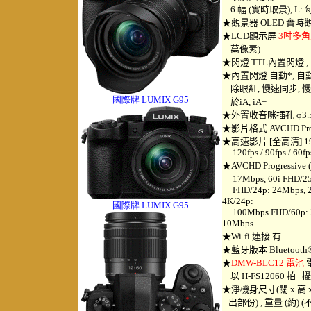
6 幅 (實時取景), L: 
★觀景器 OLED 實時觀景
★LCD顯示屏
3吋多角
萬像素)
★閃燈 TTL內置閃燈 ,
★內置閃燈 自動*, 自
除眼紅, 慢速同步, 慢
國際牌 LUMIX G95
於iA, iA+
★外置收音咪插孔 φ3.
★影片格式 AVCHD Progre
★高速影片 [全高清] 192
120fps / 90fps / 60fp
★AVCHD Progressive (
17Mbps, 60i FHD/2
FHD/24p: 24Mbps, 24
4K/24p:
國際牌 LUMIX
G9
5
100Mbps FHD/60p: 2
10Mbps
★Wi-fi 連接 有
★藍牙版本 Bluetooth®
★
DMW-BLC12 電池
以 H-FS12060 拍 
★淨機身尺寸(闊 x 高 x 厚)
出部份) , 重量 (約) 