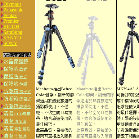
Olympus
Panasonic
Pentax
Premier
RICOH
SamSung
SANYO
SONY
防護清潔保養區
水晶保護鏡
保護貼
軟式
保護貼
硬式
保護貼
包膜
Manfrotto推出Befree
Manfrotto推出Befree
MK294A3-
防潮箱
電子式
Color腳架，創新的腳
Color腳架，創新的腳
可拆卸的鋁
防潮箱
簡易式
架適用於熱愛旅遊的
架適用於熱愛旅遊的
成中檔3節
防潮箱
乾燥劑
攝影師使用，不僅
攝影師使用，不僅
追求輕便又
輕、不佔空間且易攜
輕、不佔空間且易攜
的最佳選擇
清潔
CCD專用
帶，適合旅遊使用的
帶，適合旅遊使用的
體工學的設
清潔
清潔筆
最佳腳架。
最佳腳架。
更舒適准且
清潔
電動氣吹
此高品質、易攜帶的
此高品質、易攜帶的
防震軸環保
清潔
腳架可直接放入隨身
腳架可直接放入隨身
情況下相機
空氣球