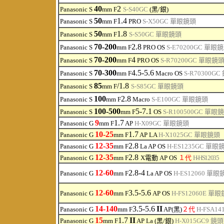
40
2
Panasonic S
mm F
S-S40GC
(黑/銀)
50
1.4
Panasonic S
mm F
PRO
S-X50GC
單眼鏡頭
50
1.8
Panasonic S
mm F
S-S50GC
單眼鏡頭
70-200
2.8
Panasonic S
mm F
PRO OS
S-
E70200GC
單眼鏡
70-200
4
Panasonic S
mm F
PRO OS
S-R70200GC
單眼鏡
70-300
4.5-5.6
Panasonic S
mm F
Macro OS
S-R70300GC
85
/1.8
Panasonic S
mm F
S-S85GC
單眼鏡頭
100
2.8
Panasonic S
mm F
Macro
S-E100GC
單眼鏡頭
100-500
5-7.1
Panasonic S
mm F
OS
S-R100500GC
單眼鏡
9
1.7
Panasonic G
mm F
AP
H-X09GC
單眼鏡頭
10-25
1.7
Panasonic G
mm F
AP LA
H-X1025GC
單眼鏡頭
12-35
2.8
Panasonic G
mm F
La AP OS
H-ES1235GC
單眼
12-35
2.8
Panasonic G
mm F
X電動 AP OS
１代
H-HS12035
12-60
2.8-4
Panasonic G
mm F
La AP OS
H-ES12060
單眼
12-60
3.5-5.6
Panasonic G
mm F
AP OS
H-FS12060E
單眼
14-140
3.5-5.6
II
Panasonic G
mm F
AP(黑)
２代
H-FSA14
15
1.7
II
Panasonic G
mm F
AP La
(黑/銀)
H-X015GC9
鏡頭