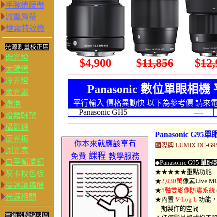
手腕帶腰帶
減重肩帶
煙霧特效機
光源測量校正區
閃光燈
$4,900
$
11,856
$
12,
太陽燈
冷光燈
柔光罩
燈泡
燈類輔架
攝影棚
Panasonic G95
反光板
你本來就應該享有
國際牌 LUMIX DC-
測光表
課程
免費
教學服務
白平衡濾鏡
◆
Panasonic G95 單
★★★★★重點功能
灰卡校色板
★
2,030萬
像素Live
提詞讀稿機
★
5軸雙影像防震系統
光源相關
★內置
V-Log L
功能
期製作的空間
書籍軟體線材區