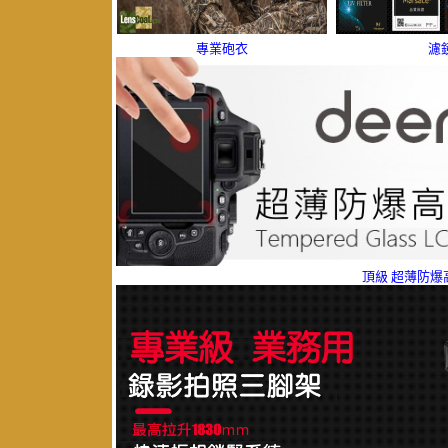
專業砲衣
濾
頂級 超薄防爆