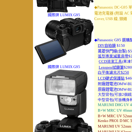
◆
Panasonic DC-G95
電池充電器 (附設 AC 
國際牌 LUMIX G95
Cover, USB 線, 頸繩
◆Panasonic G95
選購
DIY自拍鏡
$150
萬菱快門線(台製) $5
弧型專業減重肩帶
$
CCD清潔工具
(果凍
國際牌 LUMIX G95
Lenspen拭鏡筆
$
28
0
白平衡濾光片$250
LCD硬式保護貼
$46
附
廠鋰電池DMW-BLF
原廠鋰電池DMW-BLF1
大型背包(可放2個鏡頭
中
型背包(可放機身和
MARUMI DHG UV 4
B+W MRC UV 46m
B+W MRC UV 52m
Kenko PRO1 D MC 
MARUMI UV 52mm
MARUMI UV 62mm