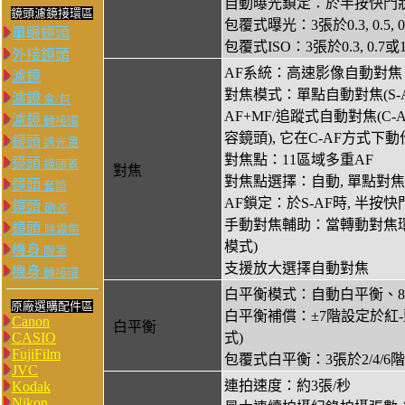
自動曝光鎖定：於半按快門狀
鏡頭濾鏡接環區
包覆式曝光：3張於0.3, 0.5,
單眼鏡頭
包覆式ISO：3張於0.3, 0.7
外接鏡頭
AF系統：高速影像自動對焦
濾鏡
對焦模式：單點自動對焦(S-AF)
濾鏡
盒/包
AF+MF/追蹤式自動對焦(C-
濾鏡
轉接環
容鏡頭), 它在C-AF方式下動
鏡頭
遮光罩
對焦點：11區域多重AF
鏡頭
鏡頭蓋
對焦
對焦點選擇：自動, 單點對焦
鏡頭
套筒
AF鎖定：於S-AF時, 半按
鏡頭
砲衣
手動對焦輔助：當轉動對焦環時,L
鏡頭
除霧帶
模式)
機身
眼罩
支援放大選擇自動對焦
機身
轉接環
白平衡模式：自動白平衡、
原廠選購配件區
白平衡補償：±7階設定於紅-
Canon
白平衡
CASIO
式)
FujiFilm
包覆式白平衡：3張於2/4/6
JVC
連拍速度：約3張/秒
Kodak
Nikon