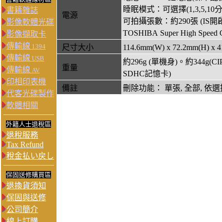
睡眠模式：可選擇(1,3,5,10
書籍雜誌
電源
可拍攝張數：約290張 (IS開
影像軟體光碟
TOSHIBA Super High Spe
影像擷取卡
傳輸線
1394
尺寸大小
114.6mm(W) x 72.2mm(H
傳輸線
USB
約296g (單機身)。約344
重量
傳輸線
AV
SDHC記憶卡)
印相印表機
備註
刪除功能： 單張, 全部, 依選
代客光碟製作
軟體相關
外籍人士退稅區
退稅服務
Tax Refund
稅金払い戻し
保固送修購買區
退換貨須知
保固與送修
公司簡介
線上訂購