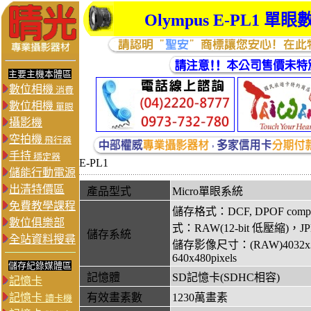
Olympus E-PL1
主要主機本體區
數位相機
消費
數位相機
單眼
攝影機
空拍機
飛行器
手持
穩定器
E-PL1
儲能行動電源
出清特價區
產品型式
Micro單眼系統
免費教學課程
儲存格式：DCF, DPOF compatib
數位俱樂部
式：RAW(12-bit 低壓縮)，J
儲存系統
全站資料搜尋
儲存影像尺寸：(RAW)4032x3024pi
640x480pixels
儲存紀錄媒體區
記憶體
SD記憶卡(SDHC相容)
記憶卡
記憶卡
有效畫素數
1230萬畫素
讀卡機