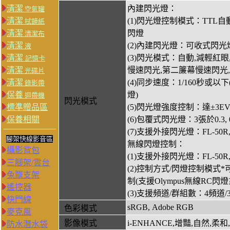
清潔
內建閃光燈：
空氣罐
清潔
(1)閃光燈控制模式：TTL自
拭鏡紙
清潔
閃燈
清潔布
清潔
(2)內建閃光燈：可收式閃光燈,GN=
液
清潔
(3)閃光模式：自動,減輕紅
記憶卡
清潔
慢速閃光,第二簾幕慢速閃光,手動(
光碟片
清潔
(4)同步速度：1/160秒或以下(S
錄影帶
保養
燈)
迴帶機
閃光模式
標準贈品區
(5)閃光燈強度控制：達±3EV於
保養相關
(6)包覆式閃光燈：3張於0.3, 0.
(7)支援外接閃光燈：FL-50R,FL-
腳架快線影音區
無線閃燈控制：
攝影背包
(1)支援外接閃光燈：FL-50R,F
三腳架/雲台
(2)控制方式/閃燈控制模
兔籠支架
制(支援Olympus無線
遙控器
(3)支援頻道/群組數：4頻道/
快門線
sRGB, Adobe RGB
色彩模式
麥克風
影像模式
i-ENHANCE,增豔,自然,柔
防水潛水袋