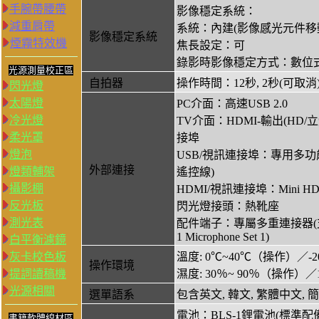
手腕帶腰帶
影像穩定系統：
減重肩帶
系統：內建(影像感光元件移動式影像穩
影像穩定系統
煙霧特效機
焦長設定：可
錄影時影像穩定方式：數位
光源測量校正區
自拍器
操作時間：12秒, 2秒(可取消
閃光燈
太陽燈
PC介面：高速USB 2.0
冷光燈
TV介面：HDMI-輸出(HD/立
柔光罩
接埠
燈泡
USB/視訊連接埠：專用多功能接
外部連接
燈類輔架
遙控線)
攝影棚
HDMI/視訊連接埠：Mini HDM
反光板
閃光燈接頭：熱靴座
測光表
配件端子：專屬多重連接器(支
1 Microphone Set 1)
白平衡濾鏡
灰卡校色板
溫度: 0℃~40℃（操作）／-2
操作環境
提詞讀稿機
濕度: 30％~ 90％（操作）／
光源相關
選單語系
包含英文, 韓文, 繁體中文,
電池：BLS-1鋰電池(標準配
書籍軟體線材區