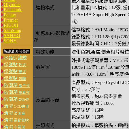
最大連續拍攝紀錄拍攝張數：R
Olympus
連拍模式
比和畫素(LN模式：12張, 
Panasonic
TOSHIBA Super High Spe
Pentax
Premier
式)
RICOH
儲存格式：AVI Motion JPE
SamSung
動態JEPG影像儲
SANYO
錄影格式：HD:1280(H)x720(V)
存
SONY
最長錄影時間：HD：7分鐘,
防護清潔保養區
特殊功能
濃化色調,柔焦,懷舊相片粗粒
水晶保護鏡
外接式電子觀景器：VF-2 
保護貼
軟式
-1
觀景窗
100%/1.15倍(-1m
,50mm於
保護貼
硬式
-1
範圍：-3.0-+1.0m
明亮度/色
保護貼
包膜
產品型式：HyperCrystal LC
防潮箱
電子式
尺寸：2.7英吋
防潮箱
簡易式
總畫素數：約23萬畫素數
防潮箱
乾燥劑
液晶顯示器
撥放視野範圍：100%
清潔
CCD專用
亮度調整：15階
清潔
清潔筆
色溫調整：15階
清潔
電動氣吹
拍照模式
拍攝模式：單張拍攝、連續
清潔
空氣球