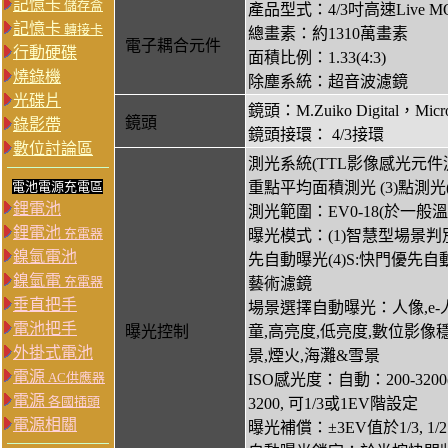
記憶卡
儲存盒
產品型式：4/3吋高速Live MOS
記憶卡
轉接卡
總畫素：約1310萬畫素
電子耦合元件
行動硬碟
面積比例：1.33(4:3)
燒錄機
除塵系統：超音波濾鏡
光碟片
鏡頭：M.Zuiko Digital，Mi
鏡頭
錄影帶
鏡頭接環： 4/3接環
數位討論區
測光系統(TTL影像感光元件測光
電池電源充電區
重點平均面積測光 (3)點測光
鋰電池
測光範圍：EV0-18(於一般溫度下, 
鋰電池
充電器
曝光模式：(1)智慧型場景判別(
鎳氫電池
先自動曝光(4)S:快門優先自動
鎳氫電
充電器
藝術濾鏡
垂直把手
場景選擇自動曝光：人像,e-人
電池把手
曝光控制
童,高亮度,低亮度,數位影像穩
外掛式電池
景,煙火,海灘&雪景
電源
AC供應器
ISO感光度：自動：200-3200(客
電源
各國插頭
3200, 可1/3或1EV階設定
電源相關
曝光補償：±3EV值於1/3, 1