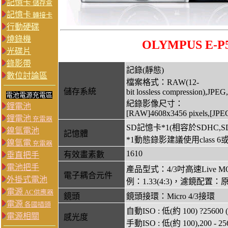
記憶卡
儲存盒
記憶卡
轉接卡
行動硬碟
燒錄機
OLYMPUS E
光碟片
錄影帶
記錄(靜態)
數位討論區
檔案格式：RAW(12-
儲存系統
bit lossless compression),JP
電池電源充電區
紀錄影像尺寸：
鋰電池
[RAW]4608x3456 pixels,[JPEG
鋰電池
充電器
SD記憶卡*1(相容於SDHC,SDXC,
鎳氫電池
記憶體
*1動態錄影建議使用class 6
鎳氫電
充電器
1610
有效畫素數
垂直把手
電池把手
產品型式：4/3吋高速Live
電子耦合元件
外掛式電池
例：1.33(4:3)，濾鏡配置
電源
AC供應器
鏡頭
鏡頭接環：Micro 4/3接環
電源
各國插頭
自動ISO : 低(約 100) ?2560
電源相關
感光度
手動ISO : 低(約 100),200 - 256