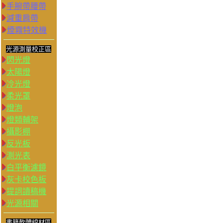
手腕帶腰帶
減重肩帶
煙霧特效機
光源測量校正區
閃光燈
太陽燈
冷光燈
柔光罩
燈泡
燈類輔架
攝影棚
反光板
測光表
白平衡濾鏡
灰卡校色板
提詞讀稿機
光源相關
書籍軟體線材區