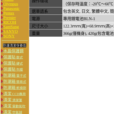
操作環境
Olympus
（保存時溫度：-20℃～60℃
Panasonic
選單語系
包含英文, 日文, 繁體中文,
Pentax
Premier
電源
專用鋰電池BLN-1
RICOH
尺寸大小
122.3ｍｍ(寬)×68.9ｍｍ(高
SamSung
SANYO
重量
366g(僅機身), 420g(包含
SONY
防護清潔保養區
水晶保護鏡
保護貼
軟式
保護貼
硬式
保護貼
包膜
防潮箱
電子式
防潮箱
簡易式
防潮箱
乾燥劑
清潔
CCD專用
清潔
清潔筆
清潔
電動氣吹
清潔
空氣球