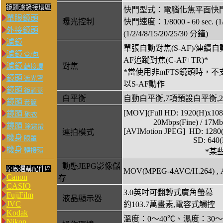
鏡頭濾鏡接環區
快門型式：電腦化焦平面快
單眼鏡頭
曝光控制
快門速度：1/8000 - 60 sec. (1/3
外接鏡頭
(1/2/4/8/15/20/25/30 分鐘)
濾鏡
單張自動對焦(S-AF)/連續自動對
濾鏡
盒/包
AF追蹤對焦(C-AF+TR)*
濾鏡
對焦
轉接環
*當使用非mFTS鏡頭時，不支援C-
鏡頭
遮光罩
以S-AF動作
鏡頭
鏡頭蓋
白平衡
自動白平衡,7項預設白平衡,
鏡頭
套筒
[MOV](Full HD: 1920(H)x108
鏡頭
砲衣
20Mbps(Fine) / 17Mbps(N
鏡頭
除霧帶
[AVIMotion JPEG] HD: 1280(H
連拍模式
機身
眼罩
SD: 640(H)x480(V), 
機身
轉接環
*某些藝術
動態JEPG影像儲
原廠選購配件區
MOV(MPEG-4AVC/H.264) , A
Canon
存
CASIO
3.0英吋可翻轉式廣角螢幕
FujiFilm
液晶顯示器
JVC
約103.7萬畫素,電容式觸控
Kodak
溫度：0～40℃、濕度：30～
Nikon