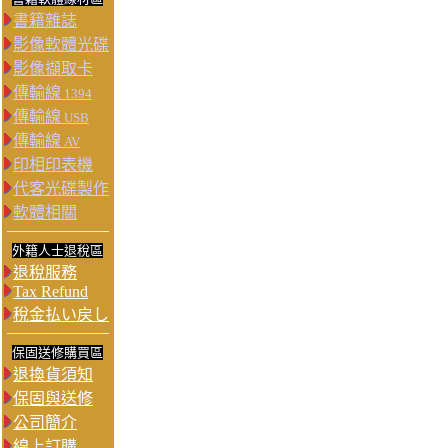
書籍雜誌
影像軟體光碟
影像擷取卡
傳輸線
1394
傳輸線
USB
傳輸線
AV
印相印表機
代客光碟製作
軟體相關
外籍人士退稅區
退稅服務
Tax Refund
稅金払い戻し
保固送修購買區
退換貨須知
保固與送修
公司簡介
線上訂購