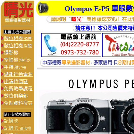
Olympus E-P5 
主要主機本體區
數位相機
消費
數位相機
單眼
攝影機
空拍機
飛行器
手持
穩定器
儲能行動電源
出清特價區
免費教學課程
數位俱樂部
全站資料搜尋
儲存紀錄媒體區
記憶卡
記憶卡
讀卡機