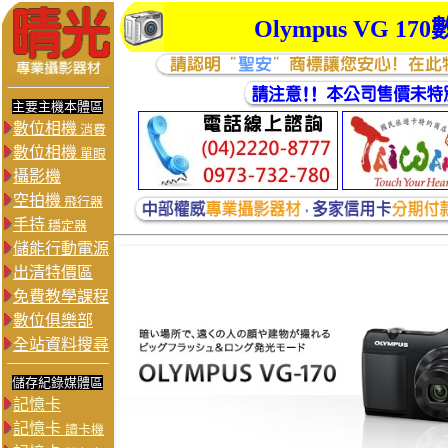
Olympus VG 
主要主機本體區
數位相機
消費
數位相機
單眼
攝影機
空拍機
飛行器
手持
穩定器
儲能行動電源
出清特價區
免費教學課程
數位俱樂部
全站資料搜尋
儲存紀錄媒體區
記憶卡
記憶卡
讀卡機