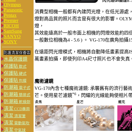
Olympus
Panasonic
消費型相機一般都有內建閃光燈，在低光源處
Pentax
燈對高品質的照片而言是有很大的影響。OLYMP
Premier
RICOH
燈，
SamSung
其效能遠高於一般市面上相機的閃燈效能約四倍，閃
SANYO
一般數位相機為4 - 5.6 ) 。 VG-170在
SONY
在遠距閃光燈模式，相機將自動降低畫素提高IS
防護清潔保養區
萬畫素拍攝，即使列印A4尺寸照片也不會失真
水晶保護鏡
保護貼
軟式
保護貼
硬式
保護貼
包膜
魔術濾鏡
防潮箱
電子式
VG-170內含七種魔術濾鏡: 承襲舊有的流行藝
*6
防潮箱
簡易式
芒。使用星芒濾鏡
，閃耀的光線能夠使相片
防潮箱
乾燥劑
清潔
CCD專用
清潔
清潔筆
清潔
電動氣吹
清潔
空氣球