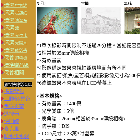
清潔
空氣罐
清潔
拭鏡紙
清潔
清潔布
清潔
液
清潔
記憶卡
清潔
光碟片
*1單次錄影時間限制不超過29分鐘。當記憶容
清潔
錄影帶
*2相當於35mm傳統相機
保養
迴帶機
*3有效畫素
標準贈品區
*4影像穩定效果會視拍照環境而有所不同
保養相關
*5使用素描/柔焦/星芒模式錄影影像尺寸為50
*6濾鏡效果不會表現在LCD螢幕上
腳架快線影音區
攝影背包
<基本規格>
三腳架/雲台
‧有效畫素：1400萬
兔籠支架
‧光學變焦：5倍
遙控器
‧廣角端：26mm(相當於35mm傳統相機)
快門線
‧防手震：DIS
麥克風
‧LCD尺寸：23萬3吋螢幕
防水潛水袋