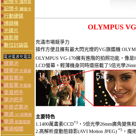
記憶卡
儲存盒
記憶卡
轉接卡
行動硬碟
燒錄機
OLYMPUS V
光碟片
錄影帶
充滿市場競爭力
數位討論區
操作方便且擁有最大閃光燈的VG旗鑑機 OLYMUPS
電池電源充電區
OLYMPUS VG-170擁有進階的拍照功能，像
鋰電池
LCD螢幕。輕薄機身同時還搭載了5倍光學26m
鋰電池
充電器
鎳氫電池
鎳氫電
充電器
垂直把手
電池把手
外掛式電池
電源
AC供應器
主要特色
電源
各國插頭
*3
1.1400萬畫素CCD
，5倍光學26mm廣角變焦和
電源相關
*5
2.高解析度動態錄影(AVI Motion JPEG)
，魔