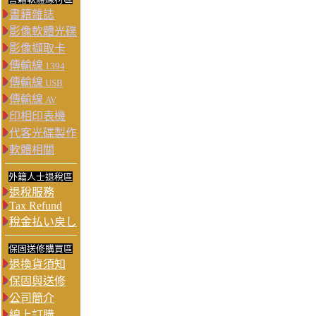
書籍雜誌
影像軟體光碟
影像擷取卡
傳輸線
1394
傳輸線
USB
傳輸線
AV
印相印表機
代客光碟製作
軟體相關
外籍人士退稅區
退稅服務
Tax Refund
稅金払い戻し
保固送修購買區
退換貨須知
保固與送修
公司簡介
線上訂購