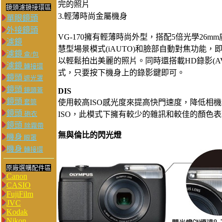
完的照片
鏡頭濾鏡接環區
3.輕薄時尚金屬機身
單眼鏡頭
外接鏡頭
VG-170擁有輕薄時尚外型，搭配5倍光學26
濾鏡
慧型場景模式(iAUTO)和臉部自動對焦功能
濾鏡
盒/包
以輕鬆拍出美麗的照片。同時還搭載HD錄影(AVI 
濾鏡
轉接環
式，只要按下機身上的錄影鍵即可。
鏡頭
遮光罩
鏡頭
鏡頭蓋
DIS
鏡頭
套筒
使用較高ISO感光度來提高快門速度，降低相
鏡頭
砲衣
ISO，此模式下擁有較少的雜訊和較佳的顏色
鏡頭
除霧帶
無與倫比的閃光燈
機身
眼罩
機身
轉接環
原廠選購配件區
Canon
CASIO
FujiFilm
JVC
Kodak
Nikon