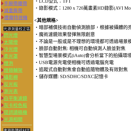
‧LCD型式：TFT
手腕帶腰帶
‧錄影模式：1280 x 720萬畫素HD錄影(AVI Motio
減重肩帶
煙霧特效機
<其他規格>
‧暗部補償技術自動偵測臉部，根據被攝體的
光源測量校正區
‧魔術濾鏡效果發揮無限創意
閃光燈
‧不論是一般或是不理想的環境都可透過場景
太陽燈
‧臉部自動對焦: 相機可自動偵測人臉並對焦
冷光燈
‧智慧型場景模式(iAuto)會分析當下的拍攝
柔光罩
‧USB電源充電使相機可透過電腦充電
燈泡
‧追蹤式自動對焦會自動追隨物體及有效對焦
燈類輔架
‧儲存媒體: SD/SDHC/SDXC記憶卡
攝影棚
反光板
測光表
白平衡濾鏡
灰卡校色板
提詞讀稿機
光源相關
書籍軟體線材區