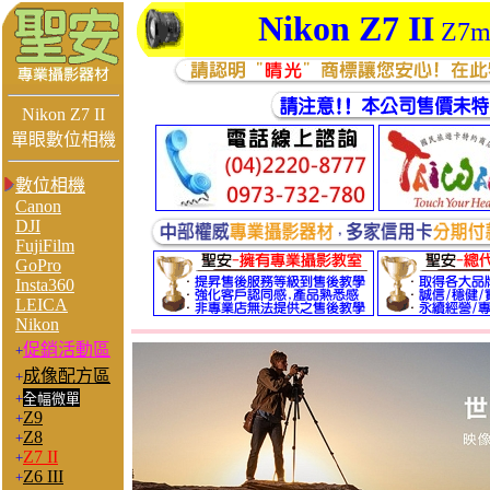
Nikon Z7 II
Z7
Nikon Z7 II
單眼數位相機
數位相機
Canon
DJI
FujiFilm
GoPro
Insta360
LEICA
Nikon
促銷活動區
+
成像配方區
+
+
全幅微單
Z9
+
Z8
+
Z7 II
+
Z6 III
+