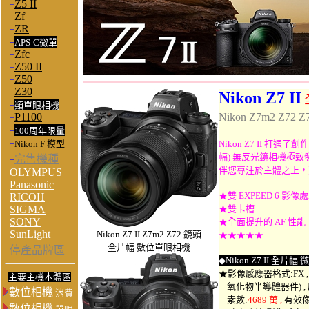
Z5 II
+
Zf
+
ZR
+
+
APS-C微單
Zfc
+
Z50 II
+
Z50
+
Z30
+
Nikon Z7 II
+
類單眼相機
P1100
Nikon Z7m2 Z72
+
+
100周年限量
+
Nikon F 模型
Nikon Z7 II 打通
幅) 無反光鏡相機極致發
完售機種
+
伴您專注於主體之上，
OLYMPUS
Panasonic
★雙 EXPEED 6 影
RICOH
SIGMA
★雙卡槽
SONY
★全面提升的 AF 性能
SunLight
Nikon Z7 II Z7m2 Z72 鏡頭
★★★★★
全片幅 數位單眼相機
停產品牌區
◆
Nikon Z7 II 全片幅
微
★影像感應器格式:FX 
主要主機本體區
氧化物半導體器件) ,
數位相機
消費
素數:
4689 萬 ,
有效像
數位相機