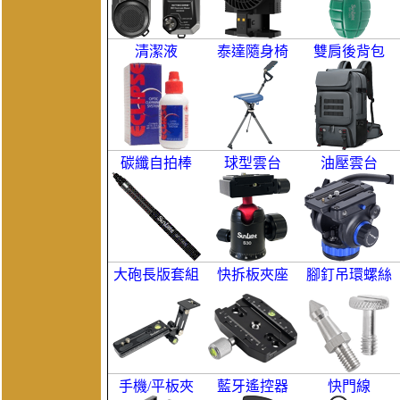
清潔液
泰達隨身椅
雙肩後背包
碳纖自拍棒
球型雲台
油壓雲台
大砲長版套組
快拆板夾座
腳釘吊環螺絲
手機/平板夾
藍牙遙控器
快門線