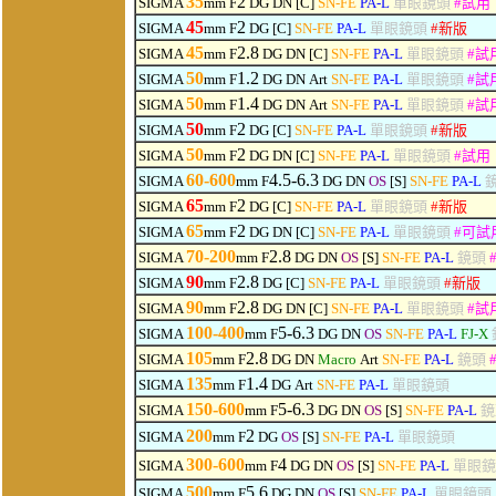
3
5
2
SIGMA
mm F
DG
DN
[C]
SN-FE
PA-L
單眼鏡頭
#
試用
45
2
SIGMA
mm F
DG [C]
SN-FE
PA-L
單眼鏡頭
#
新版
45
2.8
SIGMA
mm F
DG
DN
[C]
SN-FE
PA-L
單眼鏡頭
#
試
50
1.2
SIGMA
mm F
DG
DN
Art
SN-FE
PA-L
單眼鏡頭
#
試
50
1.4
SIGMA
mm F
DG
DN
Art
SN-FE
PA-L
單眼鏡頭
#
試
50
2
SIGMA
mm F
DG [C]
SN-FE
PA-L
單眼鏡頭
#
新版
50
2
SIGMA
mm F
DG
DN
[C]
SN-FE
PA-L
單眼鏡頭
#
試用
60-600
4.5-6.3
SIGMA
mm F
DG
DN
OS
[S]
SN-FE
PA-L
65
2
SIGMA
mm F
DG [C]
SN-FE
PA-L
單眼鏡頭
#
新版
65
2
SIGMA
mm F
DG
DN
[C]
SN-FE
PA-L
單眼鏡頭
#
可
試
70-200
2.8
SIGMA
mm F
DG
DN
OS
[S]
SN-FE
PA-L
鏡頭
90
2.8
SIGMA
mm F
DG [C]
SN-FE
PA-L
單眼鏡頭
#
新版
90
2.8
SIGMA
mm F
DG
DN
[C]
SN-FE
PA-L
單眼鏡頭
#
試
100-400
5-6.3
SIGMA
mm F
DG
DN
OS
SN-FE
PA-L
FJ-X
105
2.8
SIGMA
mm F
DG
DN
Macro
Art
SN-FE
PA-L
鏡頭
135
1.4
SIGMA
mm F
DG
Art
SN-FE
PA-L
單眼鏡頭
150-600
5-6.3
SIGMA
mm F
DG
DN
OS
[S]
SN-FE
PA-L
鏡
2
00
2
SIGMA
mm F
DG
OS
[S]
SN-FE
PA-L
單眼鏡頭
300-600
4
SIGMA
mm F
DG
DN
OS
[S]
SN-FE
PA-L
單眼鏡
500
5.6
SIGMA
mm F
DG
DN
OS
[S]
SN-FE
PA-L
單眼鏡頭