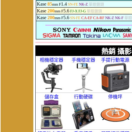
Kase
85
1.4
mm F
SN-FE
NK-Z
單眼鏡頭
Kase
200
5.6
mm F
FJ-X
FJ-G
單眼鏡頭
Kase
200
5.6
mm F
SN-FE
CA-EF CA-RF
NK-Z NK-F
單眼
熱銷 攝影
相機穩定器
手機穩定器
手提行動電源
儲存盒
行動硬碟
停機坪