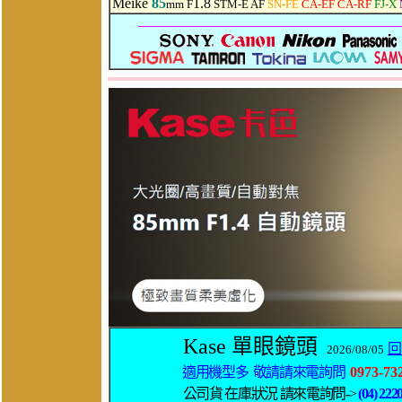
Meike
85
1.8
mm F
STM-E AF
SN-FE
CA-EF CA-RF
FJ-X
Kase 單眼鏡頭
回
2026/08/05
適用機型多 敬請請來電詢問
0973-73
公司貨 在庫狀況 請來電詢問->
(04) 222