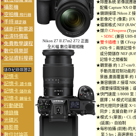
單眼
★除塵系統:影像感應
攝影機
配備 Capture NX-D 
★鏡頭接環:Nikon Z 
空拍機
飛行器
★影像尺寸 (像素) [FX (3
手持
穩定器
★檔案格式:NEF (RAW
儲能行動電源
★媒介:
CFexpress
(Typ
出清特價區
、
SDXC
(兼容 UHS-II
Nikon Z7 II Z7m2 Z72 正面
★
雙卡插槽
:1 張 CFexp
免費教學課程
全片幅 數位單眼相機
(SD) 卡；兩張記
數位俱樂部
或分開儲存 NEF (RA
全站資料搜尋
記憶卡之間複製
★觀景器:約 1.27-cm
儲存紀錄媒體區
手動亮度控制功能的
記憶卡
景器,畫面覆蓋率:約 10
★兼容鏡頭:Z 接環 NIK
記憶卡
讀卡機
(需要接環配接器；或
記憶卡
儲存盒
★快門速度:1/8000 至 3
記憶卡
轉接卡
選擇；M 模式可延展至 
行動硬碟
★閃光燈同步速度:X=1/
同步；支援自動 FP 
燒錄機
★模式:S (單張)、CL
光碟片
(延展)、自拍制
錄影帶
★每秒拍攝 (前捲) 的
數位討論區
至 5 fps；高速連拍：約 5.