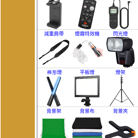
減重肩帶
煙霧特效機
閃光燈
棒形
燈
平板燈
燈架
背景架
背景布
背景夾