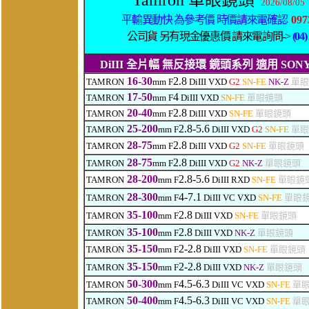
Tamron 單眼鏡頭
2026/08/05
平輸異動快 為參考價 時價請來電確認
097
公司貨 另有現金優惠價 請來電詢問->
(04)
DiIII
全片幅 無反接環 鏡頭系列 適用 SONY FE / F
16-30
2.8
TAMRON
mm F
DiIII VXD
G2
SN-FE
NK-Z
單眼
17-50
4
TAMRON
mm F
DiIII VXD
SN-FE
單眼鏡頭
20-40
2.8
TAMRON
mm F
DiIII VXD
SN-FE
單眼鏡頭
25-200
2.8-5.6
TAMRON
mm F
DiIII VXD
G2
SN-FE
單眼
28-75
2.8
TAMRON
mm F
DiIII VXD
G2
SN-FE
單眼鏡頭
28-75
2.8
TAMRON
mm F
DiIII VXD
G2
NK-Z
單眼鏡頭
28-200
2.8-5.6
TAMRON
mm F
DiIII RXD
SN-FE
單眼鏡
28-300
4-7.1
TAMRON
mm F
DiIII VC VXD
SN-FE
單眼
35-100
2.8
TAMRON
mm F
DiIII VXD
SN-FE
單眼鏡頭
35-100
2.8
TAMRON
mm F
DiIII VXD
NK-Z
單眼鏡頭
35-150
2-2.8
TAMRON
mm F
DiIII VXD
SN-FE
單眼鏡頭
35-150
2-2.8
TAMRON
mm F
DiIII VXD
NK-Z
單眼鏡頭
50-300
4.5-6.3
TAMRON
mm F
DiIII VC VXD
SN-FE
單
50-400
4.5-6.3
TAMRON
mm F
DiIII VC VXD
SN-FE
單