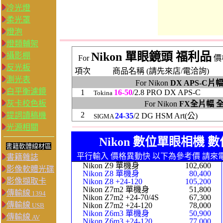
冷光燈
柔光罩
燈泡
燈類輔架
Nikon 單眼鏡頭 福利品
攝影棚
For
價
反光板
項次
商品名稱 (請先來店/電洽詢)
測光表
For Nikon
DX APS-C片
白平衡濾鏡
1
16-50
/2.8 PRO DX APS-C
Tokina
灰卡校色板
For Nikon
FX全片幅 
2
提詞讀稿機
24-35
/2 DG HSM Art(公)
SIGMA
光源相關
Nikon 數位單眼相機 
書籍軟體線材區
平行輸入 價格異動快 以下為參考價 請來
書籍雜誌
Nikon Z9 單機身
102,600
影像軟體光碟
Nikon Z8 單機身
80,400
影像擷取卡
Nikon Z8 +24-120
105,200
Nikon Z7m2 單機身
51,800
傳輸線
1394
Nikon Z7m2 +24-70/4S
67,300
傳輸線
Nikon Z7m2 +24-120
78,000
USB
Nikon Z6m3 單機身
50
,9
00
傳輸線
AV
Nikon Z6m3 +24-120
77,000