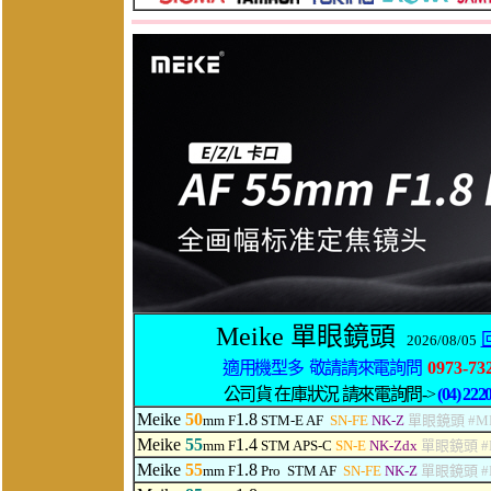
Meike 單眼鏡頭
2026/08/05
適用機型多 敬請請來電詢問
0973-73
公司貨 在庫狀況 請來電詢問->
(04) 222
Meike
50
1.8
mm F
STM-E AF
SN-FE
NK-Z
單眼鏡頭 #MK
Meike
55
1.4
mm F
STM APS-C
SN-E
NK-Zdx
單眼鏡頭 #M
Meike
55
1.8
mm F
Pro
STM AF
SN-FE
NK-Z
單眼鏡頭 #M