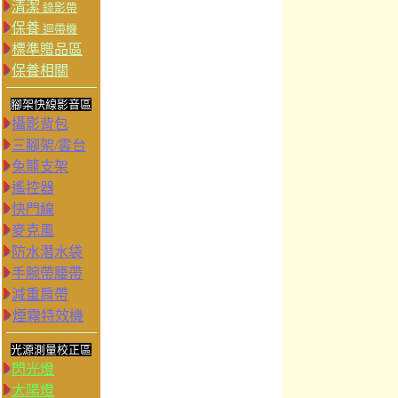
清潔
錄影帶
保養
迴帶機
標準贈品區
保養相關
腳架快線影音區
攝影背包
三腳架/雲台
兔籠支架
遙控器
快門線
麥克風
防水潛水袋
手腕帶腰帶
減重肩帶
煙霧特效機
光源測量校正區
閃光燈
太陽燈