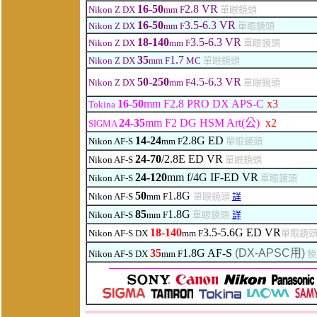
16-50
2.8 VR
Nikon Z DX
mm F
單眼鏡頭
16-50
3.5-6.3 VR
Nikon Z DX
mm F
單眼鏡頭
18
-140
3.5-6.3 VR
Nikon Z DX
mm F
單眼鏡頭
35
1.7
Nikon Z DX
mm F
MC
單眼鏡頭
50-250
4.5-6.3
VR
Nikon Z DX
mm F
單眼鏡頭
16-50
mm F2.8 PRO DX APS-C
x3
Tokina
24-35
mm F2 DG HSM Art(公)
x2
SIGMA
14-24
2.8G ED
Nikon AF-S
mm F
單眼鏡頭
24-70
/2.8
E
ED
VR
Nikon AF-S
單眼鏡頭
24-120
mm f/4G IF-ED VR
Nikon AF-S
單眼鏡頭
50
1.8G
Nikon AF-S
mm F
單眼鏡頭
詳
85
1.8G
Nikon AF-S
mm F
單眼鏡頭
詳
18-140
3.5-5.6
G
ED
VR
Nikon AF-S DX
mm F
單眼鏡
35
1.8G AF-S
(DX-APSC用)
Nikon AF-S DX
mm F
鏡