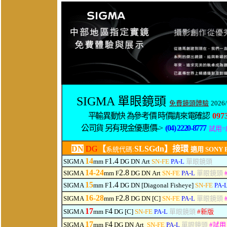
SIGMA 單眼鏡頭
免費鏡頭體驗
2026/
平輸異動快 為參考價 時價請來電確認
097
公司貨 另有現金優惠價->
(04) 2220-8777
試用
DN
DG
【
SLSGdn】接環
系統代碼:
適用 SONY FE
14
1.4
SIGMA
mm F
DG DN
Art
SN-FE
PA-L
單眼鏡頭
14-24
2.8
SIGMA
mm F
DG
DN
Art
SN-FE
PA-L
單眼鏡頭
15
1.4
SIGMA
mm F
DG
DN
[Diagonal Fisheye]
SN-FE
PA-
16-28
2.8
SIGMA
mm F
DG
DN
[C]
SN-FE
PA-L
單眼鏡頭
17
4
SIGMA
mm F
DG [C]
SN-FE
PA-L
單眼鏡頭
#
新版
17
4
SIGMA
mm F
DG
DN
Art
SN-FE
PA-L
單眼鏡頭
#
試用