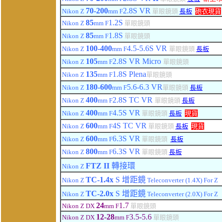
70-200
2.8
S
VR
Nikon Z
mm F
單眼鏡頭
長板
砲衣現貨
85
1.2
S
Nikon Z
mm F
單眼鏡頭
85
1.8
S
Nikon Z
mm F
單眼鏡頭
100
-400
4.5-5.6
S VR
Nikon Z
mm F
單眼鏡頭
長板
105
2.8
S VR Micro
Nikon Z
mm F
單眼鏡頭
135
1.8
S Plena
Nikon Z
mm F
單眼鏡頭
180
-600
5.6-6.3 VR
Nikon Z
mm F
單眼鏡頭
長板
400
2.8
S TC VR
Nikon Z
mm F
單眼鏡頭
長板
400
4.5
S VR
Nikon Z
mm F
單眼鏡頭
長板
現貨
6
00
4
S TC VR
Nikon Z
mm F
單眼鏡頭
長板
現貨
6
00
6.3
S VR
Nikon Z
mm F
單眼鏡頭
長板
8
00
6.3
S VR
Nikon Z
mm F
單眼鏡頭
長板
FTZ II
轉接環
Nikon Z
TC-1.4x
S
增距鏡
Nikon Z
Teleconverter (1.4X) For Z
TC-2.0x
S
增距鏡
Nikon Z
Teleconverter (2.0X) For Z
24
1.7
Nikon Z DX
mm F
單眼鏡頭
12-28
3.5-5.6
Nikon Z DX
mm F
單眼鏡頭