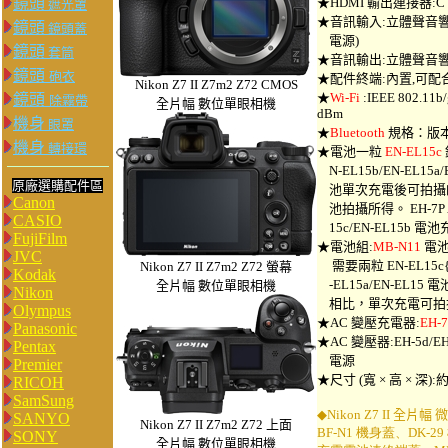
鏡頭
★HDMI 輸出連接器:C 
遮光罩
★音訊輸入:立體聲音響微
鏡頭
鏡頭蓋
電源)
鏡頭
套筒
★音訊輸出:立體聲音響微針
鏡頭
砲衣
★配件終端:內置,可配合
Nikon Z7 II Z7m2 Z72 CMOS
★
Wi-Fi
:IEEE 802.11b
鏡頭
除霧帶
全片幅 數位單眼相機
dBm
機身
眼罩
★
Bluetooth
規格：版本 4.
機身
轉接環
★電池一粒
EN-EL15c
N-EL15b/EN-EL1
原廠選購配件區
池單次充電後可拍攝的照
Canon
池拍攝所得。 EH-7P 
CASIO
15c/EN-EL15b 電
FujiFilm
★電池組:
MB-N11
電池
JVC
需要兩粒 EN-EL15c{s
Nikon Z7 II Z7m2 Z72 螢幕
Kodak
-EL15a/EN-EL15 電
全片幅 數位單眼相機
Nikon
相比，單次充電可拍攝
Olympus
★AC 變壓充電器:
EH-7
Panasonic
★AC 變壓器:EH-5d/EH
Pentax
電源
Premier
★尺寸 (寬 × 高 × 深):約 1
RICOH
SamSung
◆
Nikon Z7 II 全片
SANYO
Nikon Z7 II Z7m2 Z72 上面
BF-N1 機身蓋、DK-2
SONY
全片幅 數位單眼相機