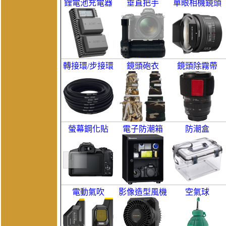
鋰電池充電器
垂直把手
單眼相機鏡頭
轉接環/步接環
鏡頭砲衣
鏡頭除霧帶
螢幕鋼化貼
電子防潮箱
防潮盒
電動氣吹
影像造型風機
空氣球