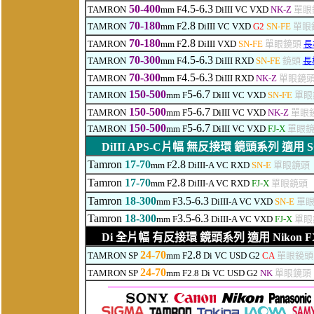
50-400
4.5-6.3
TAMRON
mm F
DiIII VC VXD
NK-Z
單眼
70-180
2.8
TAMRON
mm F
DiIII VC VXD
G2
SN-FE
單眼
70-180
2.8
TAMRON
mm F
DiIII
VXD
SN-FE
單眼鏡頭
長
70-300
4.5-6.3
TAMRON
mm F
DiIII RXD
SN-FE
鏡頭
長
70-300
4.5-6.3
TAMRON
mm F
DiIII RXD
NK-Z
單眼鏡
150-500
5-6.7
TAMRON
mm F
DiIII VC VXD
SN-FE
單眼
150-500
5-6.7
TAMRON
mm F
DiIII VC VXD
NK-Z
單眼
150-500
5-6.7
TAMRON
mm F
DiIII VC VXD
FJ-X
單眼鏡
DiIII
APS-C片幅 無反接環 鏡頭系列 適用 SONY E
Tamron
17-70
2.8
mm F
DiIII-A VC RXD
SN-E
單眼鏡頭
Tamron
17-70
2.8
mm F
DiIII-A VC RXD
FJ-X
單眼鏡頭
Tamron
18-300
3.5-6.3
mm F
DiIII-A VC VXD
SN-E
單眼
Tamron
18-300
3.5-6.3
mm F
DiIII-A VC VXD
FJ-X
單眼
Di
全片幅 有反接環 鏡頭系列 適用 Nikon FX /
24-70
2.8
TAMRON SP
mm F
Di VC USD G2
CA
單眼鏡頭
24-70
TAMRON SP
mm F2.8
Di
VC USD G2
NK
單眼鏡頭