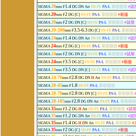
20
1.4
SIGMA
mm F
DG
DN
Art
SN-FE
PA-L
單眼鏡頭
#
試
20
2
SIGMA
mm F
DG [C]
SN-FE
PA-L
單眼鏡頭
#
新版
20
2
SIGMA
mm F
DG
DN
[C]
SN-FE
PA-L
單眼鏡頭
#
試用
20-200
3.5-6.3
SIGMA
mm F
DG
[C]
SN-FE
PA-L
單眼鏡
24
1.4
SIGMA
mm F
DG
DN
Art
SN-FE
PA-L
單眼鏡頭
#
試
24
2
SIGMA
mm F
DG [C]
SN-FE
PA-L
單眼鏡頭
#
新版
24
2
SIGMA
mm F
DG
DN
[C]
SN-FE
PA-L
單眼鏡頭
#
試用
24
3.5
SIGMA
mm F
DG [C]
SN-FE
PA-L
單眼鏡頭
#
新版
24
3.5
SIGMA
mm F
DG
DN
[C]
SN-FE
PA-L
單眼鏡頭
#
試
24-70
2.8
SIGMA
mm F
DG
DN
II
Art
SN-FE
PA-L
單眼鏡
28-45
1.8
SIGMA
mm F
SN-FE
PA-L
單眼鏡頭
28-70
2.8
SIGMA
mm F
DG
DN
[C]
SN-FE
PA-L
單眼鏡頭
28-105
2.8
SIGMA
mm F
DG
DN
Art
SN-FE
PA-L
單眼鏡
3
5
1.2
SIGMA
mm F
DG
II
Art
SN-FE
PA-L
單眼鏡頭
#
試
3
5
1.2
SIGMA
mm F
DG
DN
Art
SN-FE
PA-L
單眼鏡頭
#
試
3
5
1.4
SIGMA
mm F
DG
II
DN
Art
SN-FE
PA-L
單眼鏡頭
#
35
2
SIGMA
mm F
DG [C]
SN-FE
PA-L
單眼鏡頭
#
新版