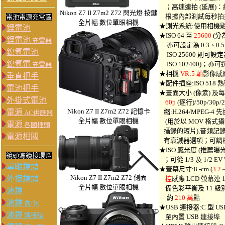
；高速連拍 (延展)：約 10 f
Nikon Z7 II Z7m2 Z72 閃光燈 按鍵
根據內部測試每秒拍
電池電源充電區
全片幅 數位單眼相機
★測光系統:使用相機影
鋰電池
★ISO 64 至
25600
(分為
鋰電池
充電器
亦可設定為 0.3、0.5、0
鎳氫電池
ISO 25600 則可設定為
鎳氫電
ISO 102400)；亦
充電器
★相機
VR
:
5 軸
影像感
垂直把手
★配件插座:ISO 51
電池把手
★畫面大小 (像素) 及
外掛式電池
60p
(逐行)/50p/30p
Nikon Z7 II Z7m2 Z72 記憶卡
電源
縮:H.264/MPEG-4
AC供應器
全片幅 數位單眼相機
(用於以 MOV 格式攝錄
電源
各國插頭
攝錄的短片),音頻記
電源相關
有衰減器選項；可調
★ISO 感光度 (推薦曝光
鏡頭濾鏡接環區
；可從 1/3 及 1/2 
單眼鏡頭
★螢幕尺寸:8 -cm (
3.2
Nikon Z7 II Z7m2 Z72 側面
外接鏡頭
控
感應 LCD 螢幕連 
全片幅 數位單眼相機
備色彩平衡及 11 
濾鏡
約
210 萬
點
濾鏡
盒/包
★USB 連接器:C 型 US
濾鏡
轉接環
至內置 USB 連接埠