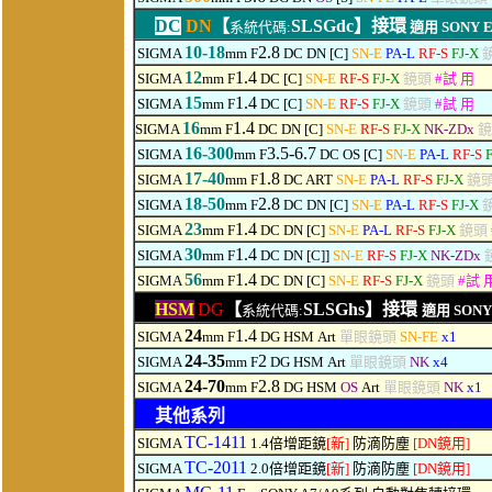
DC
DN
【
SLSGdc】
接環
系統代碼:
適用
SONY E 
10-18
2.8
SIGMA
mm F
DC DN [C]
SN-E
PA-L
RF-S
FJ-X
12
1.4
SIGMA
mm F
DC [C]
SN-E
RF-S
FJ-X
鏡頭
#
試 用
15
1.4
SIGMA
mm F
DC [C]
SN-E
RF-S
FJ-X
鏡頭
#
試 用
16
1.4
SIGMA
mm F
DC DN [C]
SN-E
RF-S
FJ-X
NK-ZDx
16-300
3.5-6.7
SIGMA
mm F
DC OS [C]
SN-E
PA-L
RF-S
F
17-40
1.8
SIGMA
mm F
DC ART
SN-E
PA-L
RF-S
FJ-X
鏡
18-50
2.8
SIGMA
mm F
DC DN [C]
SN-E
PA-L
RF-S
FJ-X
23
1.4
SIGMA
mm F
DC DN [C]
SN-E
PA-L
RF-S
FJ-X
鏡頭
30
1.4
SIGMA
mm F
DC DN [C]]
SN-E
RF-S
FJ-X
NK-ZDx
56
1.4
SIGMA
mm F
DC DN [C]
SN-E
RF-S
FJ-X
鏡頭
#
試 
HSM
DG
【
SLSGhs】接環
系統代碼:
適用 SONY F
24
1.4
SIGMA
mm F
DG HSM
Art
單眼鏡頭
SN-FE
x1
24-35
2
SIGMA
mm F
DG HSM
Art
單眼鏡頭
NK
x4
24-70
2.8
SIGMA
mm F
DG HSM
OS
Art
單眼鏡頭
NK
x1
其他系列
TC-1411
SIGMA
1.4倍增距鏡
[新]
防滴防塵
[DN鏡用]
TC-2011
SIGMA
2.0倍增距鏡
[新]
防滴防塵
[DN鏡用]