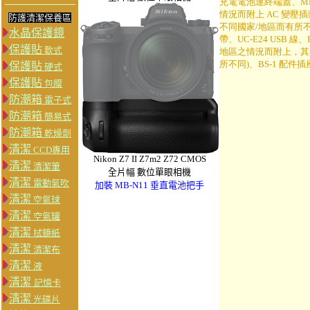
充電電池連終端蓋、MH
情況而附上 AC 變
防護清潔保養區
不同國家/地區而有所不同)
水晶保護鏡
帶、UC-E24 USB 線
保護貼
軟式
地區之情況而附上，其
所不同)、BS-1 配件插
保護貼
硬式
保護貼
包膜
防潮箱
電子式
防潮箱
簡易式
防潮箱
乾燥劑
清潔
CCD專用
Nikon Z7 II Z7m2 Z72 CMOS
清潔
清潔筆
全片幅 數位單眼相機
清潔
電動氣吹
加裝 MB-N11 垂直電池把手
清潔
空氣球
清潔
空氣罐
清潔
拭鏡紙
清潔
清潔布
清潔
液
清潔
記憶卡
清潔
光碟片