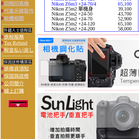
印相印表機
Nikon Z6m3 +24-70/4
65,100
Nikon Z5m2 單機身
39,100
代客光碟製作
Nikon Z5m2 +24-50
43,700
軟體相關
Nikon Z5m2 +24-70
52,900
Nikon Z5m2 +24-120
65,100
Nikon Z5m2 +24-200
58,000
外籍人士退稅區
退稅服務
Tax Refund
稅金払い戻し
保固送修購買區
退換貨須知
保固與送修
公司簡介
線上訂購