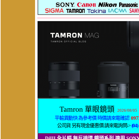
Tamron 單眼鏡頭
2026/08/05
平輸異動快 為參考價 時價請來電確認
097
公司貨 另有現金優惠價 請來電詢問->
(04)
DiIII
全片幅 無反接環 鏡頭系列 適用 SONY FE / F