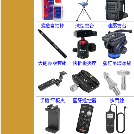
碳纖自拍棒
球型雲台
油壓雲台
大砲長版套組
快拆板夾座
腳釘吊環螺絲
手機/平板夾
藍牙遙控器
快門線