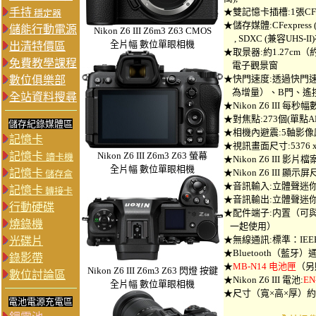
手持
★雙記憶卡插槽:1張CFe
穩定器
★儲存媒體:CFexpress 
儲能行動電源
Nikon Z6 III Z6m3 Z63 CMOS
, SDXC (兼容UHS-I
全片幅 數位單眼相機
出清特價區
★取景器:約1.27cm（約
免費教學課程
電子觀景窗
★快門速度:透過快門速度
數位俱樂部
為增量）、B門、遙
全站資料搜尋
★
Nikon Z6 III
每秒幅數
★對焦點:273個(單點A
儲存紀錄媒體區
★相機內避震:5軸影
記憶卡
★視訊畫面尺寸:5376 x 302
記憶卡
Nikon Z6 III Z6m3 Z63 螢幕
讀卡機
★
Nikon Z6 III
影片檔案格
全片幅 數位單眼相機
記憶卡
★
Nikon Z6 III
顯示屏尺
儲存盒
★音訊輸入:立體聲迷你
記憶卡
轉接卡
★音訊輸出:立體聲迷你
行動硬碟
★配件端子:内置（可與
燒錄機
一起使用）
★無線通訊:標準：IEEE 80
光碟片
★Bluetooth（藍牙
錄影帶
★
MB-N14 电池匣
（另
Nikon Z6 III Z6m3 Z63 閃燈 按鍵
數位討論區
★
Nikon Z6 III
電池:
EN
全片幅 數位單眼相機
★尺寸（寬×高×厚）約138.5
電池電源充電區