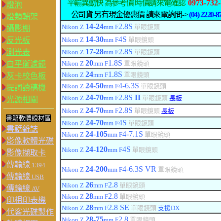
平輸異動快 為參考價 時價請來電確認
0973-732
燈泡
公司貨 另有現金優惠價 請來電詢問->
(04) 2220-8
燈類輔架
14-24
2.8
S
Nikon Z
mm F
單眼鏡頭
攝影棚
14-30
4
S
反光板
Nikon Z
mm F
單眼鏡頭
17-28
2.8
S
測光表
Nikon Z
mm F
單眼鏡頭
20
1.8
S
白平衡濾鏡
Nikon Z
mm F
單眼鏡頭
24
1.8
S
Nikon Z
mm F
單眼鏡頭
灰卡校色板
24-50
4-6.3
S
Nikon Z
mm F
單眼鏡頭
提詞讀稿機
24-70
2.8
S
II
Nikon Z
mm F
單眼鏡頭
長板
光源相關
24-70
2.8
S
Nikon Z
mm F
單眼鏡頭
長板
書籍軟體線材區
24-70
4
S
Nikon Z
mm F
單眼鏡頭
書籍雜誌
24-105
4-7.1
S
Nikon Z
mm F
單眼鏡頭
影像軟體光碟
24-120
4
S
Nikon Z
mm F
單眼鏡頭
影像擷取卡
傳輸線
1394
24-200
4-6.
3
S
VR
Nikon Z
mm F
單眼鏡頭
傳輸線
USB
26
2.8
Nikon Z
mm F
單眼鏡頭
傳輸線
AV
28
2.8
Nikon Z
mm F
單眼鏡頭
印相印表機
28
2.8 SE
Nikon Z
mm F
單眼鏡頭
支援
DX
代客光碟製作
28-75
2.8
Nikon Z
mm F
單眼鏡頭