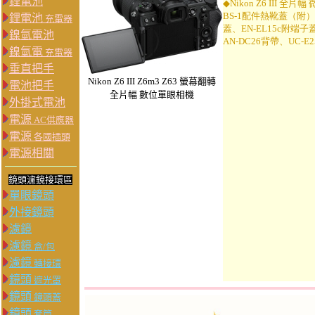
鋰電池
◆
Nikon Z6 III 全
BS-1配件熱靴蓋（附）
鋰電池
充電器
蓋、EN-EL15c附端
鎳氫電池
AN-DC26背帶、UC-E2
鎳氫電
充電器
垂直把手
Nikon Z6 III Z6m3 Z63 螢幕翻轉
電池把手
全片幅 數位單眼相機
外掛式電池
電源
AC供應器
電源
各國插頭
電源相關
鏡頭濾鏡接環區
單眼鏡頭
外接鏡頭
濾鏡
濾鏡
盒/包
濾鏡
轉接環
鏡頭
遮光罩
鏡頭
鏡頭蓋
鏡頭
套筒