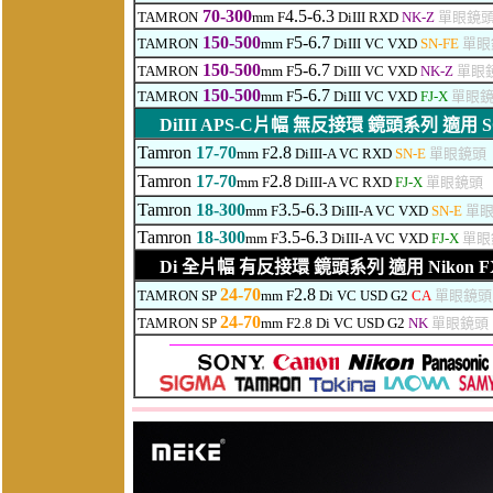
70-300
4.5-6.3
TAMRON
mm F
DiIII RXD
NK-Z
單眼鏡
150-500
5-6.7
TAMRON
mm F
DiIII VC VXD
SN-FE
單眼
150-500
5-6.7
TAMRON
mm F
DiIII VC VXD
NK-Z
單眼
150-500
5-6.7
TAMRON
mm F
DiIII VC VXD
FJ-X
單眼鏡
DiIII
APS-C片幅 無反接環 鏡頭系列 適用 SONY E
Tamron
17-70
2.8
mm F
DiIII-A VC RXD
SN-E
單眼鏡頭
Tamron
17-70
2.8
mm F
DiIII-A VC RXD
FJ-X
單眼鏡頭
Tamron
18-300
3.5-6.3
mm F
DiIII-A VC VXD
SN-E
單眼
Tamron
18-300
3.5-6.3
mm F
DiIII-A VC VXD
FJ-X
單眼
Di
全片幅 有反接環 鏡頭系列 適用 Nikon FX /
24-70
2.8
TAMRON SP
mm F
Di VC USD G2
CA
單眼鏡頭
24-70
TAMRON SP
mm F2.8
Di
VC USD G2
NK
單眼鏡頭