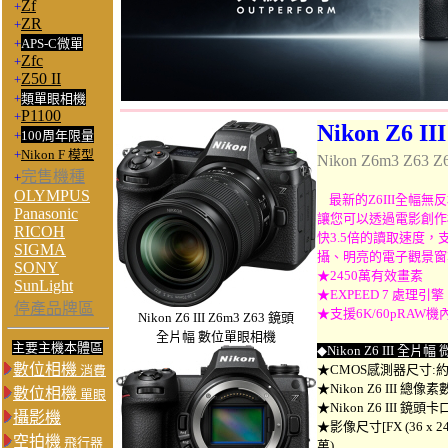
Zf
+
ZR
+
+
APS-C微單
Zfc
+
Z50 II
+
+
類單眼相機
P1100
+
Nikon Z6 III
+
100周年限量
+
Nikon F 模型
Nikon Z6m3 Z63
完售機種
+
OLYMPUS
最新的Z6III全幅
Panasonic
讓您可以透過電影創作栩
RICOH
快3.5倍的讀取速度，支
SIGMA
攝、明亮的電子觀景窗
SONY
★2450萬有效畫素
SunLight
★EXPEED 7 處理引擎
停產品牌區
★支援6K/60pRAW機
Nikon Z6 III Z6m3 Z63 鏡頭
全片幅 數位單眼相機
主要主機本體區
◆
Nikon Z6 III 全片幅
數位相機
★CMOS感測器尺寸:約35.
消費
★
Nikon Z6 III
總像素數:
數位相機
單眼
★
Nikon Z6 III
鏡頭卡口:
攝影機
★影像尺寸[FX (36 x 24)
空拍機
飛行器
萬),