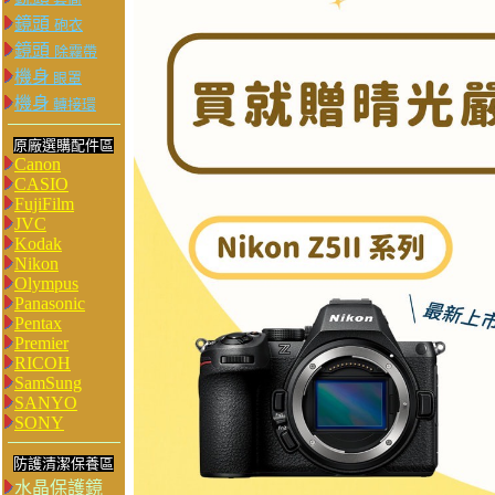
鏡頭
砲衣
鏡頭
除霧帶
機身
眼罩
機身
轉接環
原廠選購配件區
Canon
CASIO
FujiFilm
JVC
Kodak
Nikon
Olympus
Panasonic
Pentax
Premier
RICOH
SamSung
SANYO
SONY
防護清潔保養區
水晶保護鏡