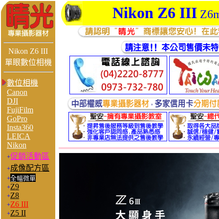
Nikon Z6 III
Z6
Nikon Z6 III
單眼數位相機
數位相機
Canon
DJI
FujiFilm
GoPro
Insta360
LEICA
Nikon
促銷活動區
+
成像配方區
+
+
全幅微單
Z9
+
Z8
+
Z6 III
+
Z5 II
+