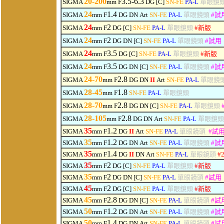
20-200
3.5-6.3
SIGMA
mm F
DG
[C]
SN-FE
PA-L
單眼鏡
24
1.4
SIGMA
mm F
DG
DN
Art
SN-FE
PA-L
單眼鏡頭
#
試
24
2
SIGMA
mm F
DG [C]
SN-FE
PA-L
單眼鏡頭
#
新版
24
2
SIGMA
mm F
DG
DN
[C]
SN-FE
PA-L
單眼鏡頭
#
試用
24
3.5
SIGMA
mm F
DG [C]
SN-FE
PA-L
單眼鏡頭
#
新版
24
3.5
SIGMA
mm F
DG
DN
[C]
SN-FE
PA-L
單眼鏡頭
#
試
24-70
2.8
SIGMA
mm F
DG
DN
II
Art
SN-FE
PA-L
單眼鏡
28-45
1.8
SIGMA
mm F
SN-FE
PA-L
單眼鏡頭
28-70
2.8
SIGMA
mm F
DG
DN
[C]
SN-FE
PA-L
單眼鏡頭
28-105
2.8
SIGMA
mm F
DG
DN
Art
SN-FE
PA-L
單眼鏡
3
5
1.2
SIGMA
mm F
DG
II
Art
SN-FE
PA-L
單眼鏡頭
#
試
3
5
1.2
SIGMA
mm F
DG
DN
Art
SN-FE
PA-L
單眼鏡頭
#
試
3
5
1.4
SIGMA
mm F
DG
II
DN
Art
SN-FE
PA-L
單眼鏡頭
#
35
2
SIGMA
mm F
DG [C]
SN-FE
PA-L
單眼鏡頭
#
新版
3
5
2
SIGMA
mm F
DG
DN
[C]
SN-FE
PA-L
單眼鏡頭
#
試用
45
2
SIGMA
mm F
DG [C]
SN-FE
PA-L
單眼鏡頭
#
新版
45
2.8
SIGMA
mm F
DG
DN
[C]
SN-FE
PA-L
單眼鏡頭
#
試
50
1.2
SIGMA
mm F
DG
DN
Art
SN-FE
PA-L
單眼鏡頭
#
試
50
1.4
SIGMA
mm F
DG
DN
Art
SN-FE
PA-L
單眼鏡頭
#
試