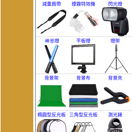
減重肩帶
煙霧特效機
閃光燈
棒形
燈
平板燈
燈架
背景架
背景布
背景夾
橢圓型反光板
三角型反光板
測光錶