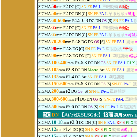
50
2
SIGMA
mm F
DG [C]
SN-FE
PA-L
單眼鏡頭
#
新版
50
2
SIGMA
mm F
DG
DN
[C]
SN-FE
PA-L
單眼鏡頭
#
試用
60-600
4.5-6.3
SIGMA
mm F
DG
DN
OS
[S]
SN-FE
PA-L
65
2
SIGMA
mm F
DG [C]
SN-FE
PA-L
單眼鏡頭
#
新版
65
2
SIGMA
mm F
DG
DN
[C]
SN-FE
PA-L
單眼鏡頭
#
可
試
70-200
2.8
SIGMA
mm F
DG
DN
OS
[S]
SN-FE
PA-L
鏡頭
90
2.8
SIGMA
mm F
DG [C]
SN-FE
PA-L
單眼鏡頭
#
新版
90
2.8
SIGMA
mm F
DG
DN
[C]
SN-FE
PA-L
單眼鏡頭
#
試
100-400
5-6.3
SIGMA
mm F
DG
DN
OS
SN-FE
PA-L
FJ-X
105
2.8
SIGMA
mm F
DG
DN
Macro
Art
SN-FE
PA-L
鏡頭
135
1.4
SIGMA
mm F
DG
Art
SN-FE
PA-L
單眼鏡頭
150-600
5-6.3
SIGMA
mm F
DG
DN
OS
[S]
SN-FE
PA-L
鏡
2
00
2
SIGMA
mm F
DG
OS
[S]
SN-FE
PA-L
單眼鏡頭
300-600
4
SIGMA
mm F
DG
DN
OS
[S]
SN-FE
PA-L
單眼鏡
500
5.6
SIGMA
mm F
DG
DN
OS
[S]
SN-FE
PA-L
單眼鏡頭
DC
DN
【
SLSGdc】
接環
系統代碼:
適用
SONY E 
10-18
2.8
SIGMA
mm F
DC DN [C]
SN-E
PA-L
RF-S
FJ-X
12
1.4
SIGMA
mm F
DC [C]
SN-E
RF-S
FJ-X
鏡頭
#
試 用
15
1.4
SIGMA
mm F
DC [C]
SN-E
RF-S
FJ-X
鏡頭
#
試 用