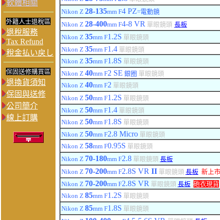
軟體相關
28-135
4 PZ
Nikon Z
mm F
=電動鏡
外籍人士退稅區
28-400
4-8 VR
Nikon Z
mm F
單眼鏡頭
長板
退稅服務
35
1.2
S
Nikon Z
mm F
單眼鏡頭
Tax Refund
35
1.4
Nikon Z
mm F
單眼鏡頭
稅金払い戻し
35
1.8
S
Nikon Z
mm F
單眼鏡頭
保固送修購買區
40
2 SE
Nikon Z
mm F
銀圈
單眼鏡頭
退換貨須知
40
2
Nikon Z
mm F
單眼鏡頭
保固與送修
50
1.2
S
Nikon Z
mm F
單眼鏡頭
公司簡介
50
1.4
Nikon Z
mm F
單眼鏡頭
線上訂購
50
1.8
S
Nikon Z
mm F
單眼鏡頭
50
2.8
Micro
Nikon Z
mm F
單眼鏡頭
5
8
0.95
S
Nikon Z
mm F
單眼鏡頭
70-180
2.8
Nikon Z
mm F
單眼鏡頭
長板
70-200
2.8
S
VR
II
Nikon Z
mm F
單眼鏡頭
長板
新上
70-200
2.8
S
VR
Nikon Z
mm F
單眼鏡頭
長板
砲衣現貨
85
1.2
S
Nikon Z
mm F
單眼鏡頭
85
1.8
S
Nikon Z
mm F
單眼鏡頭