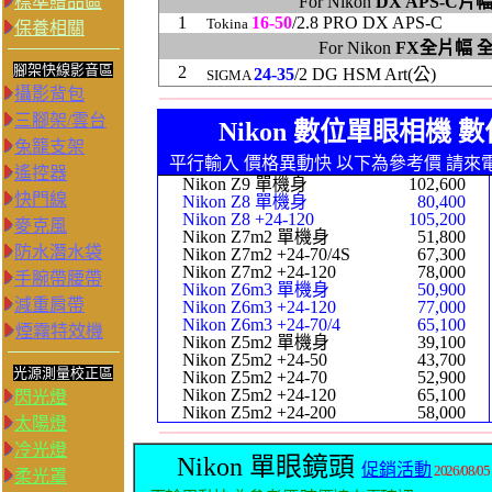
標準贈品區
For Nikon
DX APS-C片
1
16-50
/2.8 PRO DX APS-C
Tokina
保養相關
For Nikon
FX全片幅 
腳架快線影音區
2
24-35
/2 DG HSM Art(公)
SIGMA
攝影背包
三腳架/雲台
Nikon 數位單眼相機 
兔籠支架
平行輸入 價格異動快 以下為參考價 請來
遙控器
Nikon Z9 單機身
102,600
快門線
Nikon Z8 單機身
80,400
Nikon Z8 +24-120
105,200
麥克風
Nikon Z7m2 單機身
51,800
防水潛水袋
Nikon Z7m2 +24-70/4S
67,300
Nikon Z7m2 +24-120
78,000
手腕帶腰帶
Nikon Z6m3 單機身
50
,9
00
減重肩帶
Nikon Z6m3 +24-120
77,000
Nikon Z6m3 +24-70/4
65,100
煙霧特效機
Nikon Z5m2 單機身
39,100
Nikon Z5m2 +24-50
43,700
光源測量校正區
Nikon Z5m2 +24-70
52,900
Nikon Z5m2 +24-120
65,100
閃光燈
Nikon Z5m2 +24-200
58,000
太陽燈
冷光燈
Nikon 單眼鏡頭
促銷活動
2026/08/05
柔光罩