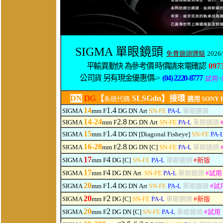
SIGMA 單眼鏡頭
免費鏡頭體驗
2026/
平輸異動快 為參考價 時價請來電確認
097
公司貨 另有現金優惠價->
(04) 2220-8777
試用
DN
DG
【
SLSGdn】接環
系統代碼:
適用 SONY FE
14
1.4
SIGMA
mm F
DG DN
Art
SN-FE
PA-L
單眼鏡頭
14-24
2.8
SIGMA
mm F
DG
DN
Art
SN-FE
PA-L
單眼鏡頭
15
1.4
SIGMA
mm F
DG
DN
[Diagonal Fisheye]
SN-FE
PA-
16-28
2.8
SIGMA
mm F
DG
DN
[C]
SN-FE
PA-L
單眼鏡頭
17
4
SIGMA
mm F
DG [C]
SN-FE
PA-L
單眼鏡頭
#
新版
17
4
SIGMA
mm F
DG
DN
Art
SN-FE
PA-L
單眼鏡頭
#
試用
20
1.4
SIGMA
mm F
DG
DN
Art
SN-FE
PA-L
單眼鏡頭
#
試
20
2
SIGMA
mm F
DG [C]
SN-FE
PA-L
單眼鏡頭
#
新版
20
2
SIGMA
mm F
DG
DN
[C]
SN-FE
PA-L
單眼鏡頭
#
試用