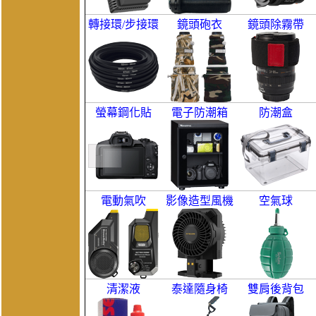
轉接環/步接環
鏡頭砲衣
鏡頭除霧帶
螢幕鋼化貼
電子防潮箱
防潮盒
電動氣吹
影像造型風機
空氣球
清潔液
泰達隨身椅
雙肩後背包