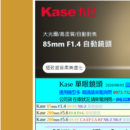
Kase 單眼鏡頭
回
2026/08/05
適用機型多 敬請請來電詢問
0973-73
公司貨 在庫狀況 請來電詢問->
(04) 222
Kase
85
1.4
mm F
SN-FE
NK-Z
單眼鏡頭
Kase
200
5.6
mm F
FJ-X
FJ-G
單眼鏡頭
Kase
200
5.6
mm F
SN-FE
CA-EF CA-RF
NK-Z NK-F
單眼