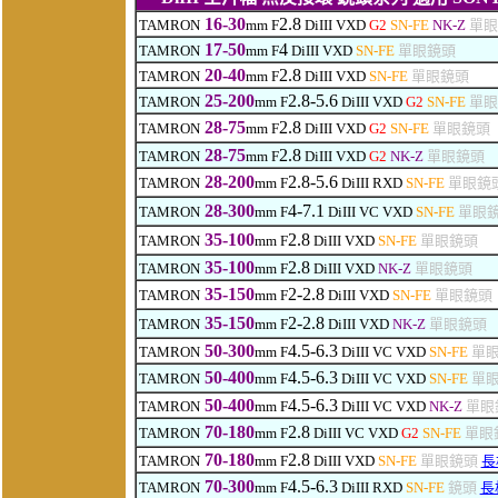
16-30
2.8
TAMRON
mm F
DiIII VXD
G2
SN-FE
NK-Z
單眼
17-50
4
TAMRON
mm F
DiIII VXD
SN-FE
單眼鏡頭
20-40
2.8
TAMRON
mm F
DiIII VXD
SN-FE
單眼鏡頭
25-200
2.8-5.6
TAMRON
mm F
DiIII VXD
G2
SN-FE
單眼
28-75
2.8
TAMRON
mm F
DiIII VXD
G2
SN-FE
單眼鏡頭
28-75
2.8
TAMRON
mm F
DiIII VXD
G2
NK-Z
單眼鏡頭
28-200
2.8-5.6
TAMRON
mm F
DiIII RXD
SN-FE
單眼鏡
28-300
4-7.1
TAMRON
mm F
DiIII VC VXD
SN-FE
單眼
35-100
2.8
TAMRON
mm F
DiIII VXD
SN-FE
單眼鏡頭
35-100
2.8
TAMRON
mm F
DiIII VXD
NK-Z
單眼鏡頭
35-150
2-2.8
TAMRON
mm F
DiIII VXD
SN-FE
單眼鏡頭
35-150
2-2.8
TAMRON
mm F
DiIII VXD
NK-Z
單眼鏡頭
50-300
4.5-6.3
TAMRON
mm F
DiIII VC VXD
SN-FE
單
50-400
4.5-6.3
TAMRON
mm F
DiIII VC VXD
SN-FE
單
50-400
4.5-6.3
TAMRON
mm F
DiIII VC VXD
NK-Z
單眼
70-180
2.8
TAMRON
mm F
DiIII VC VXD
G2
SN-FE
單眼
70-180
2.8
TAMRON
mm F
DiIII
VXD
SN-FE
單眼鏡頭
長
70-300
4.5-6.3
TAMRON
mm F
DiIII RXD
SN-FE
鏡頭
長