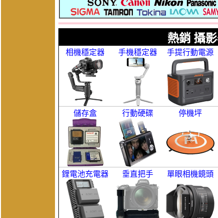
熱銷 攝影
相機穩定器
手機穩定器
手提行動電源
儲存盒
行動硬碟
停機坪
鋰電池充電器
垂直把手
單眼相機鏡頭