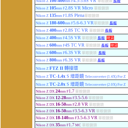
100
-400
4.5-5.6
S VR
Nikon Z
mm F
單眼鏡頭
長板
105
2.8
S VR Micro
Nikon Z
mm F
單眼鏡頭
135
1.8
S Plena
Nikon Z
mm F
單眼鏡頭
180
-600
5.6-6.3 VR
Nikon Z
mm F
單眼鏡頭
長板
400
2.8
S TC VR
Nikon Z
mm F
單眼鏡頭
長板
400
4.5
S VR
Nikon Z
mm F
單眼鏡頭
長板
現貨
6
00
4
S TC VR
Nikon Z
mm F
單眼鏡頭
長板
現貨
6
00
6.3
S VR
Nikon Z
mm F
單眼鏡頭
長板
8
00
6.3
S VR
Nikon Z
mm F
單眼鏡頭
長板
FTZ II
轉接環
Nikon Z
TC-1.4x
S
增距鏡
Nikon Z
Teleconverter (1.4X) For Z
TC-2.0x
S
增距鏡
Nikon Z
Teleconverter (2.0X) For Z
24
1.7
Nikon Z DX
mm F
單眼鏡頭
12-28
3.5-5.6
Nikon Z DX
mm F
單眼鏡頭
16-50
2.8 VR
Nikon Z DX
mm F
單眼鏡頭
16-50
3.5-6.3 VR
Nikon Z DX
mm F
單眼鏡頭
18
-140
3.5-6.3 VR
Nikon Z DX
mm F
單眼鏡頭
35
1.7
Nikon Z DX
mm F
MC
單眼鏡頭