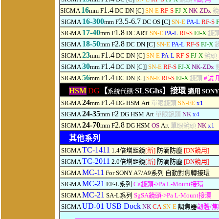
16
1.4
SIGMA
mm F
DC DN [C]
SN-E
RF-S
FJ-X
NK-ZDx
16-300
3.5-6.7
SIGMA
mm F
DC OS [C]
SN-E
PA-L
RF-S
F
17-40
1.8
SIGMA
mm F
DC ART
SN-E
PA-L
RF-S
FJ-X
鏡
18-50
2.8
SIGMA
mm F
DC DN [C]
SN-E
PA-L
RF-S
FJ-X
23
1.4
SIGMA
mm F
DC DN [C]
SN-E
PA-L
RF-S
FJ-X
鏡頭
30
1.4
SIGMA
mm F
DC DN [C]]
SN-E
RF-S
FJ-X
NK-ZDx
56
1.4
SIGMA
mm F
DC DN [C]
SN-E
RF-S
FJ-X
鏡頭
#
試 
HSM
DG
【
SLSGhs】接環
系統代碼:
適用 SONY F
24
1.4
SIGMA
mm F
DG HSM
Art
單眼鏡頭
SN-FE
x1
24-35
2
SIGMA
mm F
DG HSM
Art
單眼鏡頭
NK
x4
24-70
2.8
SIGMA
mm F
DG HSM
OS
Art
單眼鏡頭
NK
x1
其他系列
TC-1411
SIGMA
1.4倍增距鏡
[新]
防滴防塵
[DN鏡用]
TC-2011
SIGMA
2.0倍增距鏡
[新]
防滴防塵
[DN鏡用]
MC-11
SIGMA
For SONY A7/A9系列 自動對焦轉接環
MC-21
SIGMA
EF-L系列
Ca鏡頭->Pa L-Mount接環
MC-21
SIGMA
SA-L系列
SgSA鏡頭->Pa L-Mount接環
UD-01 USB Dock
SIGMA
NK
CA
SN-E
調焦器
韌體/焦