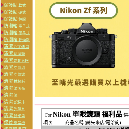
保護貼
軟式
保護貼
硬式
保護貼
包膜
防潮箱
電子式
防潮箱
簡易式
防潮箱
乾燥劑
清潔
CCD專用
清潔
清潔筆
清潔
電動氣吹
清潔
空氣球
清潔
空氣罐
清潔
拭鏡紙
清潔
清潔布
清潔
液
清潔
記憶卡
清潔
光碟片
Nikon 單眼鏡頭 福利品
For
價
清潔
錄影帶
保養
項次
商品名稱 (請先來店/電洽詢)
迴帶機