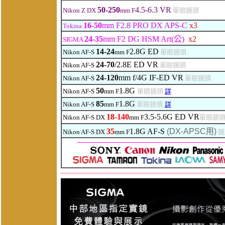
50-250
4.5-6.3
VR
Nikon Z DX
mm F
單眼鏡頭
16-50
mm F2.8 PRO DX APS-C
x3
Tokina
24-35
mm F2 DG HSM Art(公)
x2
SIGMA
14-24
2.8G ED
Nikon AF-S
mm F
單眼鏡頭
24-70
/2.8
E
ED
VR
Nikon AF-S
單眼鏡頭
24-120
mm f/4G IF-ED VR
Nikon AF-S
單眼鏡頭
50
1.8G
Nikon AF-S
mm F
單眼鏡頭
詳
85
1.8G
Nikon AF-S
mm F
單眼鏡頭
詳
18-140
3.5-5.6
G
ED
VR
Nikon AF-S DX
mm F
單眼鏡
35
1.8G AF-S
(DX-APSC用)
Nikon AF-S DX
mm F
鏡