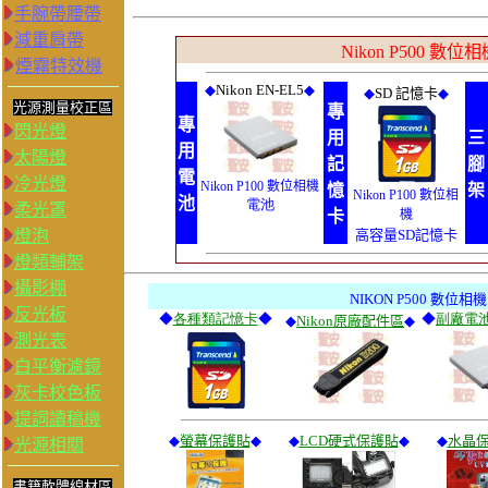
手腕帶腰帶
減重肩帶
Nikon P500 數
煙霧特效機
◆
Nikon EN-EL5
◆
◆
SD
記憶卡
◆
光源測量校正區
專
專
閃光燈
用
三
用
太陽燈
記
腳
電
冷光燈
Nikon P100 數位相機
憶
架
Nikon P100 數位相
池
電池
柔光罩
卡
機
燈泡
高
容量SD記憶卡
燈類輔架
攝影棚
NIKON
P500
數位
相機
反光板
◆
各種類記憶卡
◆
◆
副廠電
◆
Nikon原廠配件區
◆
測光表
白平衡濾鏡
灰卡校色板
提詞讀稿機
◆
螢幕保護貼
◆
◆
LCD硬式保護貼
◆
◆
水晶
光源相關
書籍軟體線材區