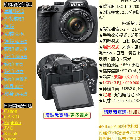
白熾燈、螢光燈
鏡頭濾鏡接環區
★感光度: ISO 160, 200, 4
單眼鏡頭
★測光模式 : 256
AF
外接鏡頭
區域點測
濾鏡
★曝光補償 : -2 ~ +2 E
濾鏡
盒/包
★手動操控模式 : 光圈
濾鏡
★閃燈模式 : 自動, 防
轉接環
★
場景模式 :
人像、風
鏡頭
遮光罩
灘/雪地、日落、黃昏
鏡頭
鏡頭蓋
表演、翻拍、背光
鏡頭
套筒
★
連拍速度
:
8fps 連拍
★儲存媒體 :
SD Card ,
鏡頭
砲衣
★語言 :
繁體中文介面
鏡頭
除霧帶
★
LCD : 3 吋，920,000
機身
眼罩
★傳輸介面 : USB2.0 , 
機身
轉接環
★
電池 :
充電鋰電池 EN-
★尺寸 : 116
x 84 x 1
原廠選購配件區
Canon
CASIO
FujiFilm
◆
Nikon P500
數位相機
JVC
內建43Mb記憶卡 /
US
Kodak
變壓器 / 手腕帶 /
說明
Nikon