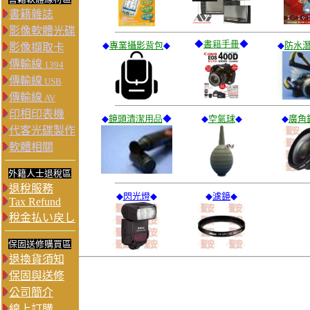
書籍雜誌
影像軟體光碟
◆
書籍手冊
◆
◆
專業攝影背包
◆
◆
防
水
影像擷取卡
傳輸線
1394
傳輸線
USB
傳輸線
AV
印相印表機
◆
鏡頭清
潔用品
◆
◆
空氣球
◆
◆
廣角
代客光碟製作
軟體相關
外籍人士退稅區
退稅服務
◆
閃光燈
◆
◆
濾鏡
◆
Tax Refund
稅金払い戻し
保固送修購買區
退換貨須知
保固與送修
公司簡介
線上訂購