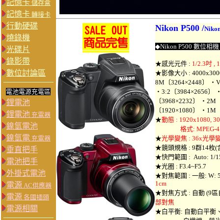
記憶卡
儲存盒
記憶卡
轉接卡
行動硬碟
Nikon P500 /
Niko
燒錄機
◆
Nikon P500 數位相機 /
光碟片
錄影帶
★感光元件 :
1/2.3吋
數位討論區
★影像大小 : 4000x300
8M〔3264×2448〕 ・
電池電源充電區
・3:2〔3984×2656〕 
〔3968×2232〕 ・2M
鋰電池
〔1920×1080〕 ・1M〔
鋰電池
充電器
★
動態
: 1920x1080, 
鎳氫電池
格式: MPEG-4 AV
鎳氫電
充電器
★
光學變焦 : 36x光學
★鏡頭規格 : 9群14枚
垂直把手
★快門範圍 : Auto: 1/1500
電池把手
★光圈 :
F3.4~F5.7
外掛式電池
★對焦範圍 : 一般: W: 50cm
1cm
電源
AC供應器
★對焦方式 : 自動 (9區
電源
各國插頭
部對焦
電源相關
★白平衡: 自動白平