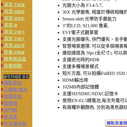
清潔
空氣罐
光圈大小為 F3.4-5.7,
清潔
拭鏡紙
36X 光學變焦, 相當於傳統相機的 22
清潔
清潔布
Sensor-shift 光學防手震能力
清潔
液
3"的LCD, 921,000 像素,
清潔
記憶卡
EVF電子式觀景窗
清潔
光碟片
支援光圈優先, 快門優先、全手動
清潔
錄影帶
智慧場景選擇, 可以從多個場景模
保養
迴帶機
連拍速度為 5fps (全尺寸), 可以高
標準贈品區
支援逆光時的HDR
保養相關
支援多種場景模式
短片方面, 可以拍攝FullHD 1920 x 1
腳架快線影音區
HDMI輸出埠
攝影背包
102MB內部記憶體
三腳架/雲台
支援SD/SDHC/SDXC記憶卡
兔籠支架
使用EN-EL5鋰電池,每次充電可以
遙控器
有兩種外觀顏色, 分別為黑色跟
快門線
麥克風
防水潛水袋