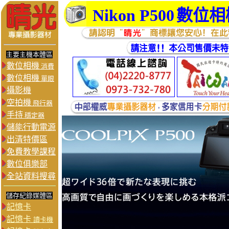
Nikon P500
數位相
主要主機本體區
數位相機
消費
數位相機
單眼
攝影機
空拍機
飛行器
手持
穩定器
儲能行動電源
出清特價區
免費教學課程
數位俱樂部
全站資料搜尋
儲存紀錄媒體區
記憶卡
記憶卡
讀卡機