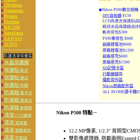
Olympus
◆
Nikon P500
數位相機 
Panasonic
DIY自拍鏡
$150
Pentax
LCD高透光保護貼(貼到
Premier
鏡頭水晶保護鏡(貼到好
RICOH
帆布背包$300
SamSung
SANYO
P500專用
包 $600
SONY
副廠鋰電池$600
原廠鋰電池$1200
防護清潔保養區
副廠
座充$600
原廠
座充$1500
水晶保護鏡
SD記憶卡區
保護貼
軟式
行動硬碟
區
保護貼
硬式
攝影背包區
保護貼
包膜
Nikon原廠配件區
ALL IN ONE讀卡機$5
防潮箱
電子式
防潮箱
簡易式
防潮箱
乾燥劑
Nikon P500 特點
－
清潔
CCD專用
清潔
清潔筆
清潔
電動氣吹
12.2 MP像素, 1/2.3" 背照型
清潔
空氣球
雙影像處理器, 搭載兩個Expeed 