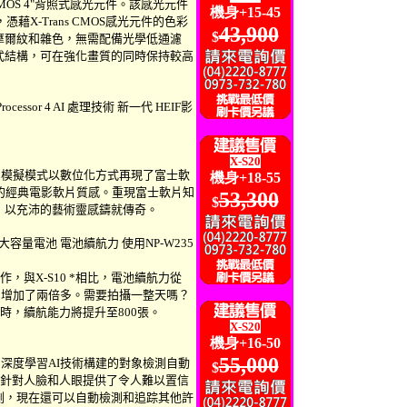
ns CMOS 4"背照式感光元件。該感光元件
機身+15-45
憑藉X-Trans CMOS感光元件的色彩
43,900
$
摩爾紋和雜色，無需配備光學低通濾
式結構，可在強化畫質的同時保持較高
cessor 4 AI 處理技術 新一代 HEIF影
X-S20
種軟片模擬模式以數位化方式再現了富士軟
機身+1
8-55
磨的經典電影軟片質感。重現富士軟片知
53,300
$
，以充沛的藝術靈感鑄就傳奇。
大容量電池 電池續航力 使用NP-W235
工作，與X-S10 *相比，電池續航力從
 張，增加了兩倍多。需要拍攝一整天嗎？
式時，續航能力將提升至800張。
X-S20
機身+16-50
55,000
5具有使用深度學習AI技術構建的對象檢測自動
$
不僅針對人臉和人眼提供了令人難以置信
測，現在還可以自動檢測和追踪其他許