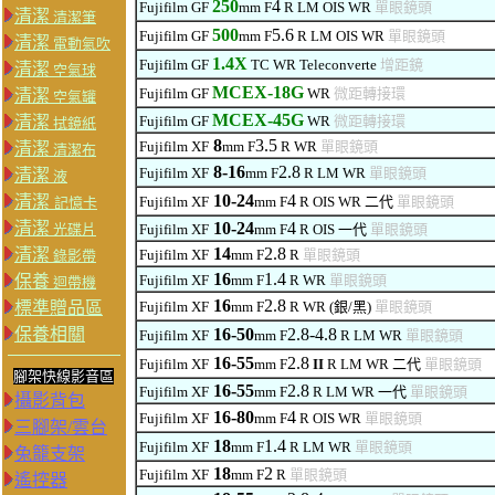
250
4
Fujifilm GF
mm F
R LM
OIS WR
單眼鏡頭
清潔
清潔筆
500
5.6
Fujifilm GF
mm F
R LM
OIS WR
單眼鏡頭
清潔
電動氣吹
1.4X
Fujifilm GF
TC WR Teleconverte
增距鏡
清潔
空氣球
MCEX-18G
Fujifilm GF
WR
微距
轉
接
環
清潔
空氣罐
MCEX-45G
清潔
Fujifilm GF
WR
微距
轉
接
環
拭鏡紙
8
3.5
Fujifilm XF
mm F
R WR
單眼鏡頭
清潔
清潔布
8-16
2.8
Fujifilm XF
mm F
R LM WR
單眼鏡頭
清潔
液
10-24
4
清潔
Fujifilm XF
mm F
R OIS
WR
二代
單眼鏡頭
記憶卡
清潔
10-24
4
光碟片
Fujifilm XF
mm F
R OIS
一代
單眼鏡頭
14
2.8
清潔
Fujifilm XF
mm F
R
單眼鏡頭
錄影帶
16
1.4
保養
Fujifilm XF
mm F
R WR
單眼鏡頭
迴帶機
16
2.8
標準贈品區
Fujifilm XF
mm F
R WR (銀/黑)
單眼鏡頭
保養相關
16-50
2.8-4.8
Fujifilm XF
mm F
R LM WR
單眼鏡頭
16-55
2.8
Fujifilm XF
mm F
II
R LM WR
二代
單眼鏡頭
腳架快線影音區
16-55
2.8
Fujifilm XF
mm F
R LM WR
一代
單眼鏡頭
攝影背包
16-80
4
Fujifilm XF
mm F
R OIS WR
單眼鏡頭
三腳架/雲台
18
1.4
Fujifilm XF
mm F
R LM WR
單眼鏡頭
兔籠支架
18
2
Fujifilm XF
mm F
R
單眼鏡頭
遙控器