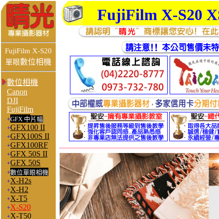
FujiFilm X-S2
FujiFilm X-S20
數位相機
單眼
數位相機
Canon
DJI
FujiFilm
+
GFX 中
片幅
GFX100 II
+
GFX100S II
+
GFX100RF
+
GFX 50S II
+
GFX 50S
+
+
數位單眼相機
X-H2s
+
X-H2
+
X-T5
+
X-S20
+
X-T50
+