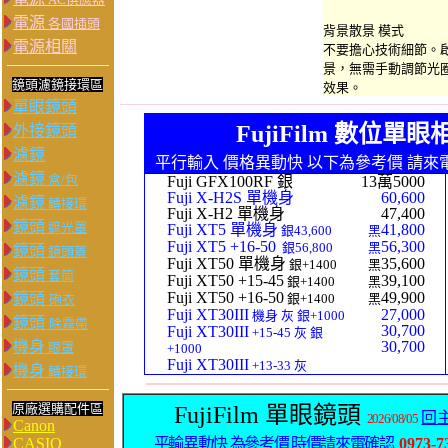
電源
各國插頭
背景散景 模式
電源相關
不要擔心技術細節。
景，無需手動調節光
鏡頭濾鏡接環區
效果。
單眼鏡頭
FujiFilm 數位單
外接鏡頭
濾鏡
平行輸入 價格異動快 以下為參考價 請來
濾鏡
盒/包
Fuji GFX100RF 銀
13萬5000
Fuji X-H2S 單機身
60,600
濾鏡
轉接環
Fuji X-H2 單機身
47,400
鏡頭
遮光罩
Fuji XT5 單機身
41,800
銀43,600
黑
Fuji XT5 +16-50
56,300
銀56,800
黑
鏡頭
鏡頭蓋
Fuji XT50 單機身
35,600
銀+1400
黑
鏡頭
套筒
Fuji XT50 +15-45
39,100
銀+1400
黑
Fuji XT50 +16-50
49,900
鏡頭
銀+1400
黑
砲衣
Fuji XT30III
27,000
機身 灰 銀+1000
鏡頭
除霧帶
30,700
Fuji XT30III
+15-45 灰 銀
機身
30,700
眼罩
+1000
Fuji XT30III
+13-33 灰
機身
轉接環
原廠選購配件區
FujiFilm 單眼鏡頭
回
2026/08/05
Canon
CASIO
平輸異動快 為參考價 時價請來電確認
0973-7