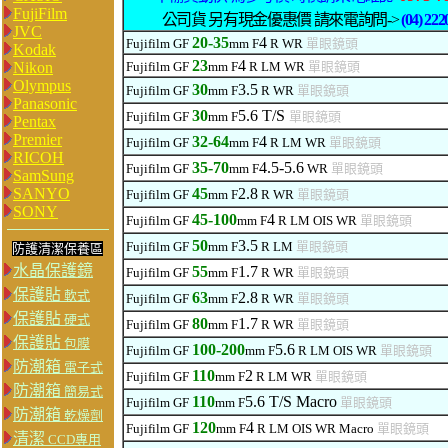
FujiFilm
公司貨 另有現金優惠價 請來電詢問->
(04) 222
JVC
2
0-35
4
Fujifilm GF
mm F
R WR
單眼鏡頭
Kodak
23
4
Nikon
Fujifilm GF
mm F
R LM
WR
單眼鏡頭
Olympus
30
3.5
Fujifilm GF
mm F
R WR
單眼鏡頭
Panasonic
30
5.6 T/S
Fujifilm GF
mm F
單眼鏡頭
Pentax
Premier
32-64
4
Fujifilm GF
mm F
R LM
WR
單眼鏡頭
RICOH
35-70
4.5-5.6
Fujifilm GF
mm F
WR
單眼鏡頭
SamSung
SANYO
45
2.8
Fujifilm GF
mm F
R WR
單眼鏡頭
SONY
45-100
4
Fujifilm GF
mm F
R LM
OIS WR
單眼鏡頭
50
3.5
Fujifilm GF
mm F
R LM
單眼鏡頭
防護清潔保養區
水晶保護鏡
55
1.7
Fujifilm GF
mm F
R WR
單眼鏡頭
保護貼
軟式
63
2.8
Fujifilm GF
mm F
R WR
單眼鏡頭
保護貼
硬式
80
1.7
Fujifilm GF
mm F
R WR
單眼鏡頭
保護貼
包膜
100-200
5.6
Fujifilm GF
mm F
R LM
OIS WR
單眼鏡頭
防潮箱
電子式
110
2
Fujifilm GF
mm F
R LM
WR
單眼鏡頭
防潮箱
簡易式
110
5.6 T/S Macro
Fujifilm GF
mm F
單眼鏡頭
防潮箱
乾燥劑
120
4
Fujifilm GF
mm F
R LM
OIS WR Macro
單眼鏡頭
清潔
CCD專用