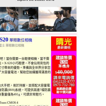
-S20
單眼數位相機
0 富士
單眼數位相機
世界吧！當你需要一台輕便相機，當不需
X-S20
。X-S20小巧輕便，不會佔用背包的
單機身
尺寸帶來的優勢。準備與全世界分享您
40,900
配備了大容量電池，幫助您拍攝獲得滿意的
$
列經典大手把，易於持握，並搭配大容量電
身防震(IBIS)系統，可提供高達7檔防震
重量僅為491g，可謂非常輕巧。
ans CMOS 4
X-S20