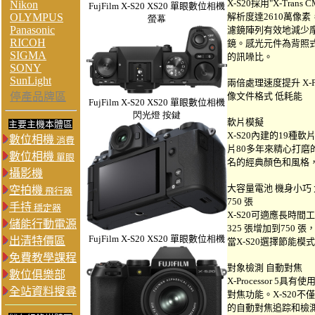
X-S20採用"X-Tra
Nikon
FujFilm
X-S20
XS20 單眼數位
相機
OLYMPUS
解析度達2610萬像素，
螢幕
Panasonic
濾鏡陣列有效地減少
RICOH
鏡。感光元件為背照
SIGMA
的訊噪比。
SONY
SunLight
兩倍處理速度提升 X-Pro
停產品牌區
像文件格式 低耗能
FujFilm
X-S20
XS20 單眼數位
相機
閃光燈 按鍵
軟片模擬
主要主機本體區
X-S20內建的19
數位相機
消費
片80多年來精心打
數位相機
單眼
名的經典顏色和風格
攝影機
大容量電池 機身小巧 
空拍機
飛行器
750 張
手持
穩定器
X-S20可適應長時間
儲能行動電源
325 張增加到750
FujFilm
X-S20
XS20 單眼數位
相機
出清特價區
當X-S20選擇節能模
免費教學課程
對象檢測 自動對焦
數位俱樂部
X-Processor 
全站資料搜尋
對焦功能。X-S20
的自動對焦追踪和檢