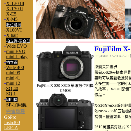
X-T30 III
+
X-T30 II
+
X-E5
+
X-M5
+
+
數位相機
X100VI
+
X half
+
+
拍立得-混合型
Wide EVO
+
FujiFilm X
mini EVO
+
FujiFilm XS20 X-S2
mini Liplay
+
+
拍立得
探索未知世界
Wide 400
+
mini 99
帶著X-S20去探索
+
mini 41
要時可以輕鬆收進背包
+
mini 12
+
太多空間——它的小
FujFilm
X-S20
XS20 單眼數位
相機
SQ 40
+
的故事； X-S20 
CMOS
SQ 1
+
作品。
+
印相機
SP-1
+
印相機
X-S20配備XS系
池NP-W235和五軸機
完售機種
+
補償。儘管如此，機身
GoPro
Insta360
2610萬畫素背照式 X-Tr
LEICA