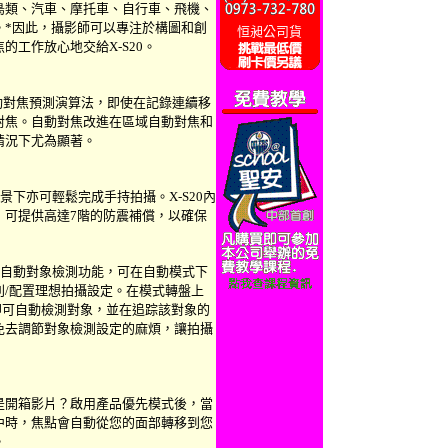
鳥類、汽車、摩托車、自行車、飛機、
。*因此，攝影師可以專注於構圖和創
恒昶公司貨
的工作放心地交給X-S20。
的自動對焦預測演算法，即使在記錄連續移
對焦。自動對焦改進在區域自動對焦和
情況下尤為顯著。
場景下亦可輕鬆完成手持拍攝。X-S20內
，可提供高達7階的防震補償，以確保
一代自動對象檢測功能，可在自動模式下
別/配置理想拍攝設定。在模式轉盤上
即可自動檢測對象，並在追踪該對象的
免去調節對象檢測設定的麻煩，讓拍攝
是開箱影片？啟用產品優先模式後，當
中時，焦點會自動從您的面部轉移到您
。