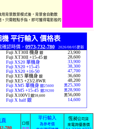
啟用背景散景模式後，背景會自動散
圈。只需輕點手指，即可獲得電影般的
眼相機 平行輸入 價格表
0973-732-780
電確認時價 >
2026/08/05更新
Fuji XT30II 機身
23,900
銀
28,600
Fuji XT30II +15-45
銀
33,900
Fuji XS20 單機身
38,300
Fuji XS20 +15-45
47,700
Fuji XS20 +16-50
36,600
Fuji XE5 單機身
銀
48,200
Fuji XE5 +23/2.8WR
25,300
Fuji XM5 單機身
黑
銀25600
28,900
Fuji XM5 +15-45
黑
銀29200
56,000
Fuji X100VI
黑
銀59,600
14,600
Fuji X half 銀
平行輸入
恆昶
公司貨
主頁
口徑
為參考價
來電詢優惠價
32-780
內頁