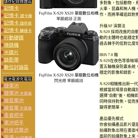
儲存紀錄媒體區
多對象，包括動物、
記憶卡
火車、昆蟲和無人機
FujFilm
X-S20
XS20 單眼數位
相機
作，而將準確追踪對焦
記憶卡
讀卡機
單眼鏡頭 正面
記憶卡
儲存盒
升級AF 演算法
記憶卡
轉接卡
X-S20 採用改進
行動硬碟
動的主體時也能穩定
過去棘手的低對比度
燒錄機
光碟片
IBIS 7.0 階
錄影帶
X-S20在夜色等昏暗
置五軸機身防震系統
數位討論區
穩定的影像和錄影。
FujFilm
X-S20
XS20 單眼數位
相機
電池電源充電區
閃光燈
單眼鏡頭
X-S20相機推出新
鋰電池
根據當前場景自動識
鋰電池
充電器
選擇"自動"後，相機
鎳氫電池
同時保持對焦。從而
變得更簡單。
鎳氫電
充電器
垂直把手
產品優先模式
電池把手
你會拍攝產品影片還
外掛式電池
拍攝對象出現在畫面
面前的拍攝對象上來
電源
AC供應器