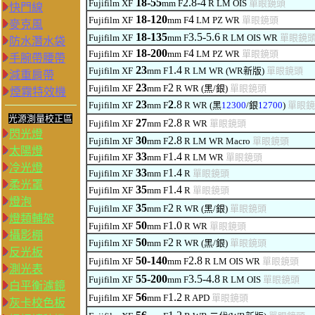
18-55
2.8-4
Fujifilm XF
mm F
R LM OIS
單眼鏡頭
快門線
18-120
4
Fujifilm XF
mm F
LM
PZ
WR
單眼鏡頭
麥克風
18-135
3.5-5.6
Fujifilm XF
mm F
R LM OIS WR
單眼鏡
防水潛水袋
18-200
4
Fujifilm XF
mm F
LM PZ WR
單眼鏡頭
手腕帶腰帶
23
1.4
Fujifilm XF
mm F
R LM WR (WR新版)
單眼鏡頭
減重肩帶
23
2
Fujifilm XF
mm F
R WR
(黑/銀)
單眼鏡頭
煙霧特效機
23
2
.8
Fujifilm XF
mm F
R WR
(黑
12300
/銀
12700
)
單眼鏡
光源測量校正區
27
2.8
Fujifilm XF
mm F
R WR
單眼鏡頭
閃光燈
30
2.8
Fujifilm XF
mm F
R LM WR Macro
單眼鏡頭
太陽燈
33
1.4
Fujifilm XF
mm F
R LM WR
單眼鏡頭
冷光燈
33
1.4
Fujifilm XF
mm F
R
單眼鏡頭
柔光罩
35
1.4
Fujifilm XF
mm F
R
單眼鏡頭
燈泡
35
2
Fujifilm XF
mm F
R
WR
(黑/銀)
單眼鏡頭
燈類輔架
50
1.0
Fujifilm XF
mm F
R
WR
單眼鏡頭
攝影棚
50
2
Fujifilm XF
mm F
R
WR
(黑/銀)
單眼鏡頭
反光板
50-140
2.8
Fujifilm XF
mm F
R LM OIS WR
單眼鏡頭
測光表
55-200
3.5-4.8
Fujifilm XF
mm F
R LM OIS
單眼鏡頭
白平衡濾鏡
56
1.2
Fujifilm XF
mm F
R
APD
單眼鏡頭
灰卡校色板