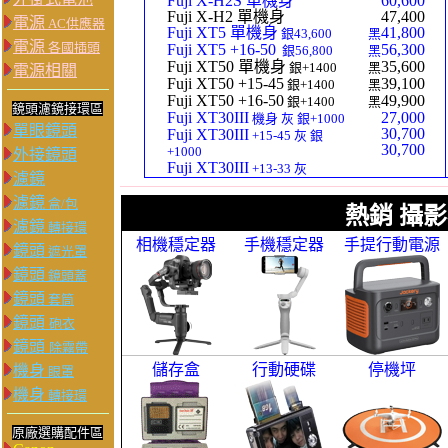
Fuji X-H2S 單機身
60,600
Fuji X-H2 單機身
47,400
電源
AC供應器
Fuji XT5 單機身
41,800
銀43,600
黑
電源
各國插頭
Fuji XT5 +16-50
56,300
銀56,800
黑
Fuji XT50 單機身
35,600
銀+1400
黑
電源相關
Fuji XT50 +15-45
39,100
銀+1400
黑
Fuji XT50 +16-50
49,900
銀+1400
黑
鏡頭濾鏡接環區
Fuji XT30III
27,000
機身 灰 銀+1000
單眼鏡頭
30,700
Fuji XT30III
+15-45 灰 銀
30,700
+1000
外接鏡頭
Fuji XT30III
+13-33 灰
濾鏡
濾鏡
盒/包
熱銷 攝影
濾鏡
轉接環
相機穩定器
手機穩定器
手提行動電源
鏡頭
遮光罩
鏡頭
鏡頭蓋
鏡頭
套筒
鏡頭
砲衣
鏡頭
除霧帶
儲存盒
行動硬碟
停機坪
機身
眼罩
機身
轉接環
原廠選購配件區