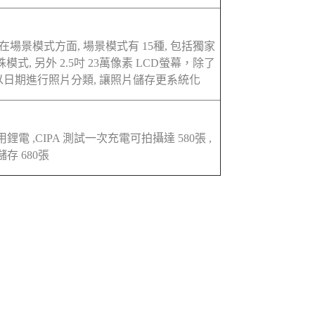
場景模式方面, 場景模式有 15種, 包括獨家
, 另外 2.5吋 23萬像素 LCD螢幕，除了
以日期進行照片分類, 讓照片儲存更系統化
5 專用鋰電 ,CIPA 測試一次充電可拍攝達 580張 ,
儲存 680張