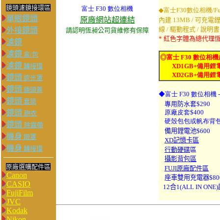
鏡頭濾鏡接環區
富士 F30 數位相機
◆富士F30數位相機/Fuj
單眼鏡頭
原廠網站超連結
內建 13MB
/ 可充電鋰
線 / 驅動程式 / 說明書
外接鏡頭
請認明恆昶公司貨維修有保障
* 紅色字體為總代理
濾鏡
濾鏡
盒/包
◎
富士
F30 數位相
濾鏡
轉接環
XD1GB+備用鋰電池
XD2GB+備用鋰電池+
鏡頭
遮光罩
鏡頭
鏡頭蓋
◆
富士 F30 數位相機 
鏡頭
套筒
專用防水套$290
鏡頭
原廠皮套$400
砲衣
硬殼包包或帆布背包$
鏡頭
除霧帶
備用鋰電池$600
機身
眼罩
XD記憶卡區
機身
轉接環
行動硬碟
區
攝影背包區
原廠選購配件區
FUJI原廠配件區
Canon
座車雙用充電器$80
CASIO
12合1(ALL IN ON
FujiFilm
JVC
Kodak
Nikon