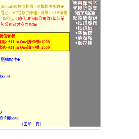
iFilmF30數位相機 -
隨機標準配件
◆
電池 / AC電源供應器 / 肩帶 / USB傳輸
/ 保證書
/
總代理恆昶公司貨2年保單
恆昶公司貨才有之配備
機超值套餐:
+A11 in One讀卡機=1900
A11 in One讀卡機=2500
-
選購配件
◆
300
0
E)讀卡機$500
{回前一頁}