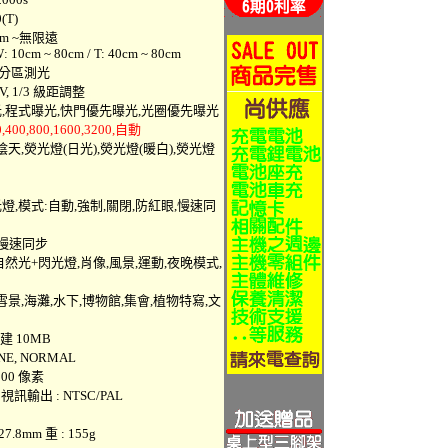
(T)
cm ~無限遠
~ 80cm / T: 40cm ~ 80cm
56分區測光
EV, 1/3 級距調整
光,程式曝光,快門優先曝光,光圈優先曝光
,400,800,1600,3200,自動
,陰天,熒光燈(日光),熒光燈(暖白),熒光燈
燈,模式:自動,強制,關閉,防紅眼,慢速同
速同步
自然光+閃光燈,肖像,風景,運動,夜晚模式,
灘,水下,博物館,集會,植物特寫,文
建 10MB
NE, NORMAL
000 像素
 視訊輸出 : NTSC/PAL
 27.8mm 重 : 155g