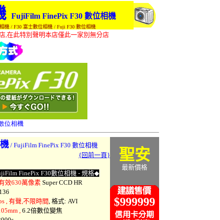
機
FujiFilm FinePix F30 數位相機
 數位相機 / F30 富士數位相機 / Fuji F30 數位相機
店,在此特別聲明本店僅此一家別無分店
 數位相機
機
/ FujiFilm FinePix F30 數位相機
聖安
{回前一頁}
最新價格
Film FinePix F30數位相機 - 規格
◆
 ,有效630萬像素
Super CCD HR
136
$999999
0fps , 有聲,不限時間
, 格式: AVI
105mm ,
6.2倍數位變焦
2000s