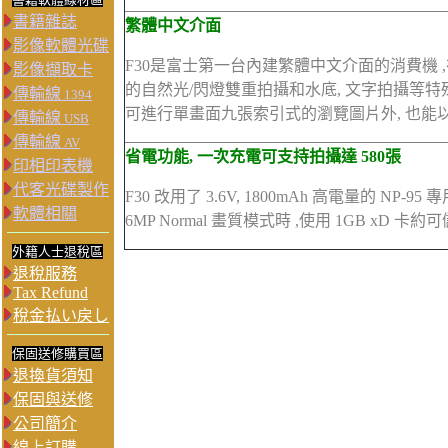
書籍雜誌
繁體中文介面
影像軟體光碟
F30是富士第一台內建繁體中文介面的消費機 ,在
影像擷取卡
的自然光/閃燈雙重拍攝和水底, 文字拍攝等特殊模式
傳輸線
1394
可進行單畫面九張索引式的瀏覽圖片外, 也能
傳輸線
USB
傳輸線
AV
省電功能, 一次充電可支持拍攝達 580張
印相印表機
代客光碟製作
F30 改用了 3.6V, 1800mAh 高電量的 NP-9
軟體相關
6MP Normal 畫質模式時 ,使用 1GB xD 卡約可
外籍人士退稅區
退稅服務
Tax Refund
稅金払い戻し
保固送修購買區
退換貨須知
保固與送修
公司簡介
線上訂購