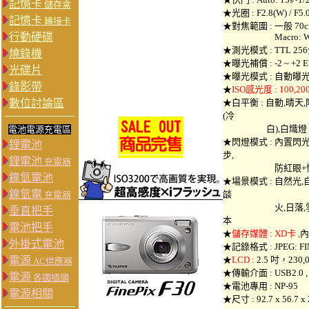
記憶卡
儲存盒
★光圈 : F2.8(W) / F5.0
記憶卡
轉接卡
★對焦範圍 : 一般 70
行動硬碟
Macro: W: 10cm 
★測光模式 : TTL 2
燒錄機
★曝光補償 : -2 ~ +2 
光碟片
★曝光模式 : 自動曝
錄影帶
★
ISO感光度 : 100,200
數位討論區
★白平衡 : 自動,晴天
(冷
白),白熾燈
電池電源充電區
★閃燈模式 : 內置閃光
鋰電池
步,
鋰電池
充電器
防紅眼+慢
鎳氫電池
★場景模式 : 自然光,
鎳氫電
燄
充電器
火,日落,雪景,海
垂直把手
本
電池把手
★
儲存媒體 : XD卡 ,
內
外掛式電池
★記錄格式 : JPEG: FI
電源
★
LCD :
2.5 吋，230,
AC供應器
★傳輸介面 : USB2.0 ,
電源
各國插頭
★電池專用 : NP-95
電源相關
★尺寸 : 92.7 x 56.7 x