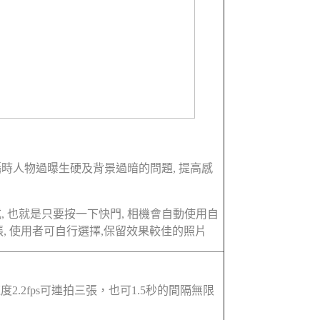
室內拍攝時人物過曝生硬及背景過暗的問題, 提高感
模式, 也就是只要按一下快門, 相機會自動使用自
, 使用者可自行選擇,保留效果較佳的照片
拍速度2.2fps可連拍三張，也可1.5秒的間隔無限