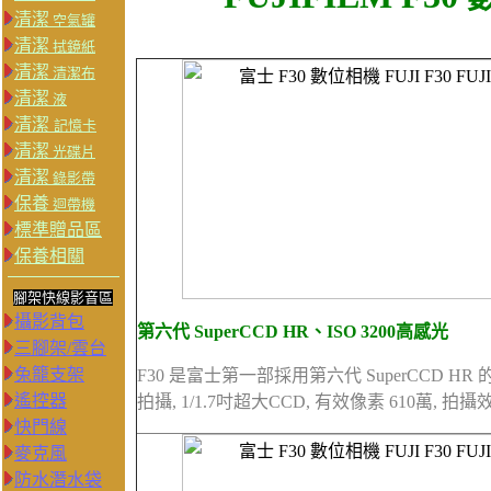
清潔
空氣罐
清潔
拭鏡紙
清潔
清潔布
清潔
液
清潔
記憶卡
清潔
光碟片
清潔
錄影帶
保養
迴帶機
標準贈品區
保養相關
腳架快線影音區
攝影背包
第六代 SuperCCD HR、ISO 3200高感光
三腳架/雲台
兔籠支架
F30 是富士第一部採用第六代 SuperCCD HR 
遙控器
拍攝, 1/1.7吋超大CCD, 有效像素 610萬, 
快門線
麥克風
防水潛水袋