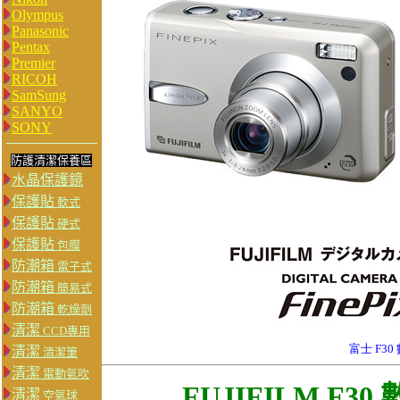
Olympus
Panasonic
Pentax
Premier
RICOH
SamSung
SANYO
SONY
防護清潔保養區
水晶保護鏡
保護貼
軟式
保護貼
硬式
保護貼
包膜
防潮箱
電子式
防潮箱
簡易式
防潮箱
乾燥劑
清潔
CCD專用
富士 F30
清潔
清潔筆
清潔
電動氣吹
FUJIFILM F
清潔
空氣球