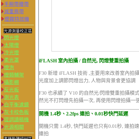
手腕帶腰帶
減重肩帶
煙霧特效機
光源測量校正區
閃光燈
太陽燈
冷光燈
柔光罩
iFLASH 室內拍攝 / 自然光, 閃燈雙重拍攝
燈泡
F30 新增 iFLASH 技術 ,主要用來改善
燈類輔架
光度加上調節閃燈出力, 人物與背景會更協調
攝影棚
反光板
F30 也承續了 V10 的自然光/閃燈雙重拍攝
測光表
然光不打閃燈先拍攝一次, 再使用閃燈拍攝一張
白平衡濾鏡
灰卡校色板
開機 1.4秒、2.2fps 連拍、0.01秒快門延遲
提詞讀稿機
開機只需 1.4秒, 快門延遲也只有0.01秒, 連
光源相關
連拍
書籍軟體線材區