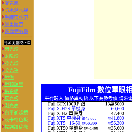
麥克風
防水潛水袋
手腕帶腰帶
減重肩帶
煙霧特效機
光源測量校正區
閃光燈
太陽燈
冷光燈
柔光罩
燈泡
燈類輔架
FujiFilm 數位單
攝影棚
平行輸入 價格異動快 以下為參考價 請來電
反光板
Fuji GFX100RF 銀
13萬5000
測光表
Fuji X-H2S 單機身
60,600
白平衡濾鏡
Fuji X-H2 單機身
47,400
Fuji XT5 單機身
41,800
銀43,600
黑
灰卡校色板
Fuji XT5 +16-50
56,300
銀56,800
黑
提詞讀稿機
Fuji XT50 單機身
35,600
銀+1400
黑