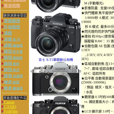
M (手動曝光)
電源相關
★影像防震 : 支援OI
★快門種類 焦平面快門 , 
鏡頭濾鏡接環區
1/8000秒 A 模式: 30秒
單眼鏡頭
1/8000
秒 B 模式: 最多60
外接鏡頭
★閃光燈的同步快門速度
濾鏡
★連拍 約30fps [使用電子
濾鏡
盒/包
損壓縮 RAW： 35 張 
濾鏡
轉接環
★自動包圍 AE 包圍 (張: -2, 
1/3EV
鏡頭
遮光罩
, 2/3EV, 1EV, 4/3
鏡頭
鏡頭蓋
3EV)
富士 X-T3
單眼
數位相機
鏡頭
★區域自動對焦:在13×9
套筒
7×7 , 廣域/追踪自動對焦
鏡頭
砲衣
AF-C: 追踪所有
鏡頭
除霧帶
★白平衡 自動場景識別 /
機身
眼罩
(2500K~10000K)
/ 預設: 睛天、陰天、
機身
轉接環
/ 水底
★觀景器 0.5吋約36
原廠選購配件區
vs. 捕捉畫面大小：約
Canon
CASIO
應
FujiFilm
★LCD 顯示屏 3.0吋