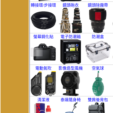
轉接環/步接環
鏡頭砲衣
鏡頭除霧帶
螢幕鋼化貼
電子防潮箱
防潮盒
電動氣吹
影像造型風機
空氣球
清潔液
泰達隨身椅
雙肩後背包