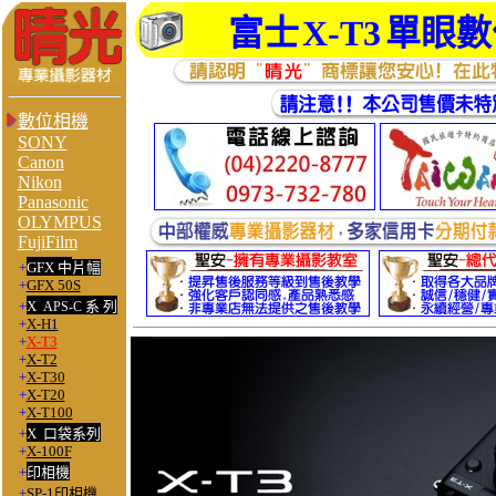
富士
X-T3
單眼數
數位相機
SONY
Canon
Nikon
Panasonic
OLYMPUS
FujiFilm
+
GFX 中
片幅
+
GFX 50S
+
X
系 列
APS-C
+
X-H1
+
X-T3
+
X-T2
+
X-T30
+
X-T20
+
X-T100
+
X 口袋系列
+
X-100F
+
印相機
+
SP-1
印相機