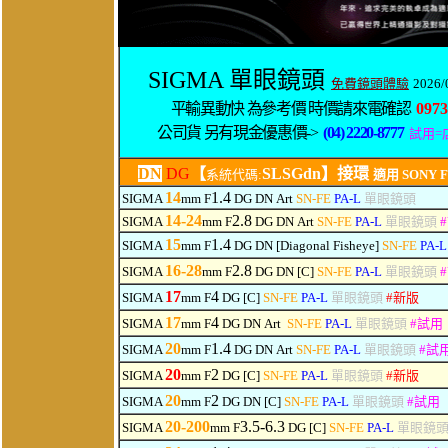
SIGMA 單眼鏡頭
免費鏡頭體驗
2026/
平輸異動快 為參考價 時價請來電確認
0973
公司貨 另有現金優惠價->
(04) 2220-8777
試用
=
DN
DG
【
SLSGdn】接環
系統代碼:
適用 SONY FE 
14
1.4
SIGMA
mm F
DG DN
Art
SN-FE
PA-L
單眼鏡頭
14-24
2.8
SIGMA
mm F
DG
DN
Art
SN-FE
PA-L
單眼鏡頭
#
15
1.4
SIGMA
mm F
DG
DN
[Diagonal Fisheye]
SN-FE
PA-L
16-28
2.8
SIGMA
mm F
DG
DN
[C]
SN-FE
PA-L
單眼鏡頭
#
17
4
SIGMA
mm F
DG [C]
SN-FE
PA-L
單眼鏡頭
#
新版
17
4
SIGMA
mm F
DG
DN
Art
SN-FE
PA-L
單眼鏡頭
#
試用
20
1.4
SIGMA
mm F
DG
DN
Art
SN-FE
PA-L
單眼鏡頭
#
試
20
2
SIGMA
mm F
DG [C]
SN-FE
PA-L
單眼鏡頭
#
新版
20
2
SIGMA
mm F
DG
DN
[C]
SN-FE
PA-L
單眼鏡頭
#
試用
20-200
3.5-6.3
SIGMA
mm F
DG
[C]
SN-FE
PA-L
單眼鏡