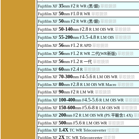
35
2
Fujifilm XF
mm F
R
WR
(黑/銀)
單眼鏡頭
50
1.0
Fujifilm XF
mm F
R
WR
單眼鏡頭
50
2
Fujifilm XF
mm F
R
WR
(黑/銀)
單眼鏡頭
50-140
2.8
Fujifilm XF
mm F
R LM OIS WR
單眼鏡頭
55-200
3.5-4.8
Fujifilm XF
mm F
R LM OIS
單眼鏡頭
56
1.2
Fujifilm XF
mm F
R
APD
單眼鏡頭
56
1.2
Fujifilm XF
mm F
R WR 二代(WR新版)
單眼鏡頭
56
1.2
Fujifilm XF
mm F
R 一代
單眼鏡頭
60
2.4
Fujifilm XF
mm F
R
單眼鏡頭
70-300
4-5.6
Fujifilm XF
mm F
R LM OIS WR
單眼鏡頭
80
2.8
Fujifilm XF
mm F
R LM OIS WR Macro
單眼鏡頭
90
2
Fujifilm XF
mm F
R LM WR
單眼鏡頭
100-400
4.5-5.6
Fujifilm XF
mm F
R LM OIS WR
單眼鏡
150-600
5.6-8
Fujifilm XF
mm F
R LM OIS WR
單眼鏡頭
200
2
Fujifilm XF
mm F
R LM
OIS WR (PS:平輸含1.4X)
單
500
5.6
Fujifilm XF
mm F
R LM OIS WR
單眼鏡頭
1.4X
Fujifilm XF
TC
WR Teleconverte
r
增距
鏡
2X
Fujifilm XF
TC
WR Teleconverte
r
增距
鏡