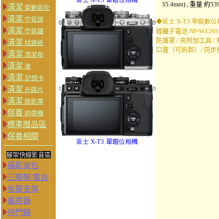
35.4mm) , 重量 約53
清潔
電動氣吹
清潔
空氣球
◆富士 X-T3
單眼
數位相機
清潔
空氣罐
鋰離子電池 NP-W126S 
防護罩 / 夾附加工具 /
清潔
拭鏡紙
口蓋（可拆卸）/ 同步接
清潔
清潔布
清潔
液
清潔
記憶卡
清潔
光碟片
清潔
錄影帶
保養
迴帶機
標準贈品區
保養相關
富士 X-T3
單眼
位相機
腳架快線影音區
攝影背包
三腳架/雲台
兔籠支架
遙控器
快門線