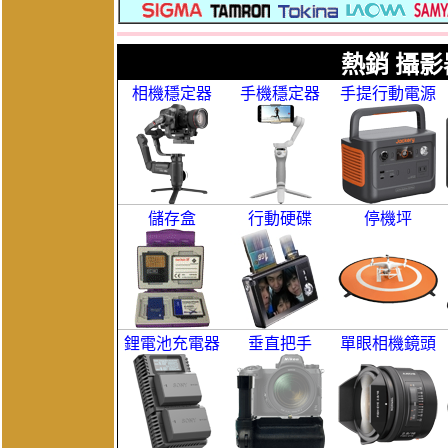
熱銷 攝影
相機穩定器
手機穩定器
手提行動電源
儲存盒
行動硬碟
停機坪
鋰電池充電器
垂直把手
單眼相機鏡頭