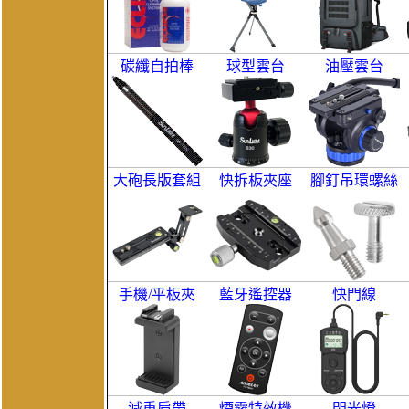
碳纖自拍棒
球型雲台
油壓雲台
大砲長版套組
快拆板夾座
腳釘吊環螺絲
手機/平板夾
藍牙遙控器
快門線
減重肩帶
煙霧特效機
閃光燈