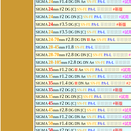
24
1.4
SIGMA
mm F
DG
DN
Art
SN-FE
PA-L
單眼鏡頭
#
試
24
2
SIGMA
mm F
DG [C]
SN-FE
PA-L
單眼鏡頭
#
新版
24
2
SIGMA
mm F
DG
DN
[C]
SN-FE
PA-L
單眼鏡頭
#
試用
24
3.5
SIGMA
mm F
DG [C]
SN-FE
PA-L
單眼鏡頭
#
新版
24
3.5
SIGMA
mm F
DG
DN
[C]
SN-FE
PA-L
單眼鏡頭
#
試
24-70
2.8
SIGMA
mm F
DG
DN
II
Art
SN-FE
PA-L
單眼鏡
28-45
1.8
SIGMA
mm F
SN-FE
PA-L
單眼鏡頭
28-70
2.8
SIGMA
mm F
DG
DN
[C]
SN-FE
PA-L
單眼鏡頭
#
28-105
2.8
SIGMA
mm F
DG
DN
Art
SN-FE
PA-L
單眼鏡頭
3
5
1.2
SIGMA
mm F
DG
II
Art
SN-FE
PA-L
單眼鏡頭
#
試用
3
5
1.2
SIGMA
mm F
DG
DN
Art
SN-FE
PA-L
單眼鏡頭
#
試
3
5
1.4
SIGMA
mm F
DG
II
DN
Art
SN-FE
PA-L
單眼鏡頭
#
35
2
SIGMA
mm F
DG [C]
SN-FE
PA-L
單眼鏡頭
#
新版
3
5
2
SIGMA
mm F
DG
DN
[C]
SN-FE
PA-L
單眼鏡頭
#
試用
45
2
SIGMA
mm F
DG [C]
SN-FE
PA-L
單眼鏡頭
#
新版
45
2.8
SIGMA
mm F
DG
DN
[C]
SN-FE
PA-L
單眼鏡頭
#
試
50
1.2
SIGMA
mm F
DG
DN
Art
SN-FE
PA-L
單眼鏡頭
#
試
50
1.4
SIGMA
mm F
DG
DN
Art
SN-FE
PA-L
單眼鏡頭
#
試
50
2
SIGMA
mm F
DG [C]
SN-FE
PA-L
單眼鏡頭
#
新版