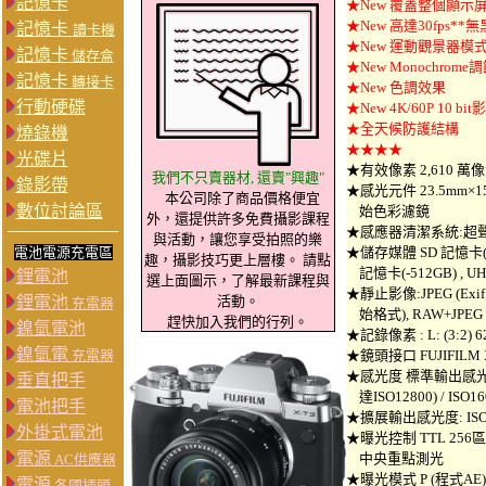
記憶卡
★New 覆蓋整個顯
★New 高達30fps*
記憶卡
讀卡機
★New 運動觀景器模
記憶卡
儲存盒
★New Monochrome
記憶卡
轉接卡
★New 色調效果
行動硬碟
★New 4K/60P 10 b
★全天候防護結構
燒錄機
★★★★
光碟片
★有效像素 2,610 萬
我們不只賣器材, 還賣"興趣"
錄影帶
★感光元件 23.5mm×15.6
本公司除了商品價格便宜
數位討論區
始色彩濾鏡
外，還提供許多免費攝影課程
★感應器清潔系統:超
與活動，讓您享受拍照的樂
電池電源充電區
★儲存媒體 SD 記憶卡(-2G
趣，攝影技巧更上層樓。 請點
記憶卡(-512GB) , UHS
鋰電池
選上面圖示，了解最新課程與
★靜止影像:JPEG (Exif Ve
鋰電池
活動。
充電器
始格式), RAW+JPEG
趕快加入我們的行列。
鎳氫電池
★記錄像素 : L: (3:2) 62
鎳氫電
充電器
★鏡頭接口 FUJIFILM X
★感光度 標準輸出感光度: 
垂直把手
達ISO12800) / ISO160
電池把手
★擴展輸出感光度: ISO80 /1
外掛式電池
★曝光控制 TTL 256區
電源
中央重點測光
AC供應器
★曝光模式 P (程式AE) /
電源
各國插頭