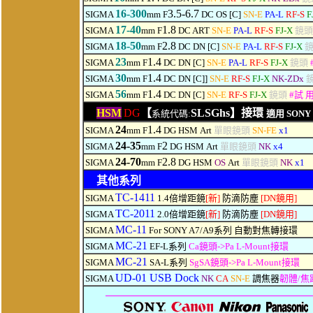
16-300
3.5-6.7
SIGMA
mm F
DC OS [C]
SN-E
PA-L
RF-S
F
17-40
1.8
SIGMA
mm F
DC ART
SN-E
PA-L
RF-S
FJ-X
鏡頭
18-50
2.8
SIGMA
mm F
DC DN [C]
SN-E
PA-L
RF-S
FJ-X
23
1.4
SIGMA
mm F
DC DN [C]
SN-E
PA-L
RF-S
FJ-X
鏡頭
30
1.4
SIGMA
mm F
DC DN [C]]
SN-E
RF-S
FJ-X
NK-ZDx
56
1.4
SIGMA
mm F
DC DN [C]
SN-E
RF-S
FJ-X
鏡頭
#
試 
HSM
DG
【
SLSGhs】接環
系統代碼:
適用 SONY F
24
1.4
SIGMA
mm F
DG HSM
Art
單眼鏡頭
SN-FE
x1
24-35
2
SIGMA
mm F
DG HSM
Art
單眼鏡頭
NK
x4
24-70
2.8
SIGMA
mm F
DG HSM
OS
Art
單眼鏡頭
NK
x1
其他系列
TC-1411
SIGMA
1.4倍增距鏡
[新]
防滴防塵
[DN鏡用]
TC-2011
SIGMA
2.0倍增距鏡
[新]
防滴防塵
[DN鏡用]
MC-11
SIGMA
For SONY A7/A9系列 自動對焦轉接環
MC-21
SIGMA
EF-L系列
Ca鏡頭->Pa L-Mount接環
MC-21
SIGMA
SA-L系列
SgSA鏡頭->Pa L-Mount接環
UD-01 USB Dock
SIGMA
NK
CA
SN-E
調焦器
韌體/焦