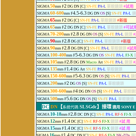
50
2
SIGMA
mm F
DG
DN
[C]
SN-FE
PA-L
單眼鏡頭
#
試用
60-600
4.5-6.3
SIGMA
mm F
DG
DN
OS
[S]
SN-FE
PA-L
鏡
65
2
SIGMA
mm F
DG [C]
SN-FE
PA-L
單眼鏡頭
#
新版
65
2
SIGMA
mm F
DG
DN
[C]
SN-FE
PA-L
單眼鏡頭
#
可
試
70-200
2.8
SIGMA
mm F
DG
DN
OS
[S]
SN-FE
PA-L
鏡頭
#
90
2.8
SIGMA
mm F
DG [C]
SN-FE
PA-L
單眼鏡頭
#
新版
90
2.8
SIGMA
mm F
DG
DN
[C]
SN-FE
PA-L
單眼鏡頭
#
試
100-400
5-6.3
SIGMA
mm F
DG
DN
OS
SN-FE
PA-L
FJ-X
105
2.8
SIGMA
mm F
DG
DN
Macro
Art
SN-FE
PA-L
鏡頭
#
135
1.4
SIGMA
mm F
DG
Art
SN-FE
PA-L
單眼鏡頭
150-600
5-6.3
SIGMA
mm F
DG
DN
OS
[S]
SN-FE
PA-L
鏡
2
00
2
SIGMA
mm F
DG
OS
[S]
SN-FE
PA-L
單眼鏡頭
300-600
4
SIGMA
mm F
DG
DN
OS
[S]
SN-FE
PA-L
單眼鏡
500
5.6
SIGMA
mm F
DG
DN
OS
[S]
SN-FE
PA-L
單眼鏡頭
DC
DN
【
SLSGdc】
接環
系統代碼:
適用
SONY E 
10-18
2.8
SIGMA
mm F
DC DN [C]
SN-E
PA-L
RF-S
FJ-X
12
1.4
SIGMA
mm F
DC [C]
SN-E
RF-S
FJ-X
鏡頭
#
試 用
15
1.4
SIGMA
mm F
DC [C]
SN-E
RF-S
FJ-X
鏡頭
#
試 用
16
1.4
SIGMA
mm F
DC DN [C]
SN-E
RF-S
FJ-X
NK-ZDx
鏡