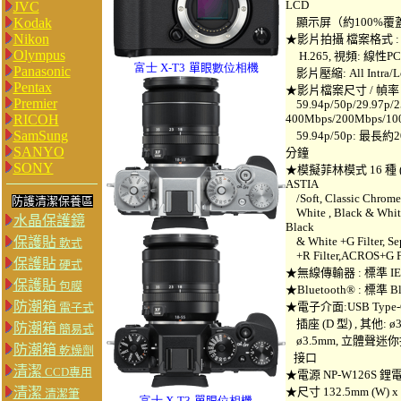
LCD
JVC
Kodak
顯示屏（約100%覆
Nikon
★影片拍攝 檔案格式 : MOV
Olympus
H.265, 視頻: 線性PCM
富士 X-T3
單眼
數位相機
Panasonic
影片壓縮: All Intra/L
Pentax
★影片檔案尺寸 / 幀率 / 記
Premier
59.94p/50p/29.97p/2
RICOH
400Mbps/200Mbps/10
SamSung
59.94p/50p: 最長約20
SANYO
分鐘
SONY
★模擬菲林模式 16 種 (PROV
ASTIA
/Soft, Classic Chrome
防護清潔保養區
White , Black & White+
水晶保護鏡
Black
保護貼
& White +G Filter, S
軟式
+R Filter,ACROS+G F
保護貼
硬式
★無線傳輸器 : 標準 IEEE
保護貼
包膜
★Bluetooth® : 標準 
防潮箱
★電子介面:USB Type-C 
電子式
插座 (D 型) , 其他:
防潮箱
簡易式
ø3.5mm, 立體聲迷你接
防潮箱
乾燥劑
接口
清潔
CCD專用
★電源 NP-W126S 鋰電
清潔
★尺寸 132.5mm (W) x 
清潔筆
富士 X-T3
單眼
位相機