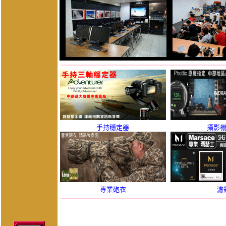
手持穩定器
攝影
專業砲衣
濾