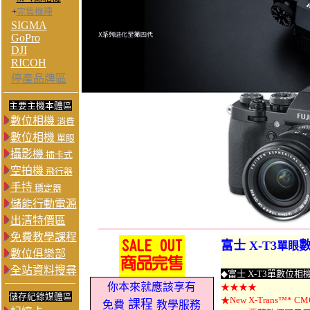
+
完售機種
SIGMA
GoPro
DJI
RICOH
停產品牌區
主要主機本體區
數位相機
消費
數位相機
單眼
攝影機
插卡式
空拍機
飛行器
手持
穩定器
儲能行動電源
出清特價區
免費教學課程
富士 X-T3
單眼
數位俱樂部
全站資料搜尋
◆
富士 X-T3單數位相機/F
你本來就應該享有
★★★★
儲存紀錄媒體區
★New X-Trans™* CMOS
課程
免費
教學服務