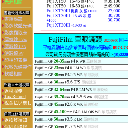
Fuji XT50 +15-45
39,100
銀+1400
黑
光源相關
Fuji XT50 +16-50
49,900
銀+1400
黑
Fuji XT30III
27,000
機身 灰 銀+1000
書籍軟體線材區
30,700
Fuji XT30III
+15-45 灰 銀
書籍雜誌
30,700
+1000
Fuji XT30III
+13-33 灰
影像軟體光碟
影像擷取卡
FujiFilm 單眼鏡頭
傳輸線
1394
回
2026/08/05
傳輸線
USB
平輸異動快 為參考價 時價請來電確認
0973-73
傳輸線
AV
公司貨 另有現金優惠價 請來電詢問->
(04) 222
印相印表機
2
0-35
4
Fujifilm GF
mm F
R WR
單眼鏡頭
代客光碟製作
23
4
Fujifilm GF
mm F
R LM
WR
單眼鏡頭
軟體相關
30
3.5
Fujifilm GF
mm F
R WR
單眼鏡頭
30
5.6 T/S
Fujifilm GF
mm F
單眼鏡頭
外籍人士退稅區
32-64
4
Fujifilm GF
mm F
R LM
WR
單眼鏡頭
退稅服務
Tax Refund
35-70
4.5-5.6
Fujifilm GF
mm F
WR
單眼鏡頭
稅金払い戻し
45
2.8
Fujifilm GF
mm F
R WR
單眼鏡頭
45-100
4
Fujifilm GF
mm F
R LM
OIS WR
單眼鏡頭
保固送修購買區
50
3.5
Fujifilm GF
mm F
R LM
單眼鏡頭
退換貨須知
55
1.7
保固與送修
Fujifilm GF
mm F
R WR
單眼鏡頭