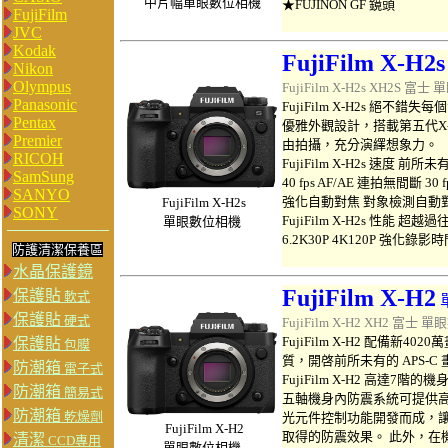
中片幅單眼數位相機
★FUJINON GF 鏡頭
FujiFilm
JVC
Kodak
FujiFilm X-H2s
Nikon
Olympus
FujiFilm X-H2s XH2S 富士
單
Panasonic
FujiFilm
X-H2s
絕不錯失每個
Pentax
優雅外觀設計，搭載第五代X-Tran
Premier
由拍攝，充分演繹想象力。
RICOH
FujiFilm
X-H2s
速度 前所未
SamSung
40 fps AF/AE 連拍無間斷 30
SANYO
強化自動對焦 對象檢測自動
FujiFilm
X-H2s
SONY
FujiFilm
X-H2s
性能 超越過
單眼數位相機
6.2K30P 4K120P 強化錄影
防護清潔保養區
水晶保護鏡
FujiFilm X-H2
保護貼
軟式
保護貼
硬式
FujiFilm X-H2 XH2 富士
單眼
FujiFilm
X-H2
配備新4020
保護貼
包膜
質，開啓前所未有的 APS-
防潮箱
電子式
FujiFilm
X-H2
高達7階的機身
防潮箱
簡易式
五軸機身內防震系統可提供高達7.
防潮箱
乾燥劑
光元件控制功能開發而成，
FujiFilm
X-H2
取得的防震效果。 此外，在
清潔
CCD專用
單眼數位相機