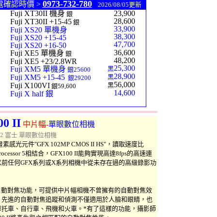
0973-732-780
電確認時價 >
2026/08/05更新
Fuji XT30II 機身
23,900
銀
28,600
Fuji XT30II +15-45
銀
33,900
Fuji XS20 單機身
38,300
Fuji XS20 +15-45
47,700
Fuji XS20 +16-50
36,600
Fuji XE5 單機身
銀
48,200
Fuji XE5 +23/2.8WR
25,300
Fuji XM5 單機身
黑
銀25600
28,900
Fuji XM5 +15-45
黑
銀29200
56,000
Fuji X100VI
黑
銀59,600
14,600
Fuji X half 銀
0 II
中
片幅-
單眼數位相機
0m2 富士
單眼數位相機
畫素感光元件"GFX 102MP CMOS II HS"，讀取速度比
ocessor 5相結合，GFX100 II能夠實現高達8fps的高速連
前任何GFX系列或X系列相機中從未存在過的高級錄影功
備物件偵測自動對焦功能，可提供中片幅相機不曾擁有的自動對焦效
，先進的自動對焦追蹤和偵測不僅適用於人臉和眼睛，也
摩托車、自行車、飛機和火車。*有了這樣的功能，攝影師