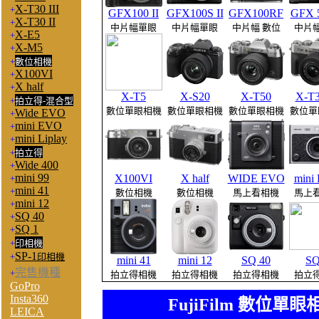
X-T30 III
+
GFX100 II
GFX100S II
GFX100RF
GFX 5
X-T30 II
+
中片幅單眼
中片幅單眼
中片幅 數位
中片
X-E5
+
X-M5
+
+
數位相機
X100VI
+
X half
+
X-T5
X-S20
X-T50
X-T3
+
拍立得-混合型
數位單眼相機
數位單眼相機
數位單眼相機
數位單
Wide EVO
+
mini EVO
+
mini Liplay
+
+
拍立得
Wide 400
+
mini 99
X100VI
X half
WIDE EVO
mini
+
mini 41
+
數位相機
數位相機
馬上看相機
馬上
mini 12
+
SQ 40
+
SQ 1
+
+
印相機
SP-1
+
印相機
mini 41
mini 12
SQ 40
SQ
完售機種
+
拍立得相機
拍立得相機
拍立得相機
拍立
GoPro
Insta360
FujiFilm 數位單
LEICA