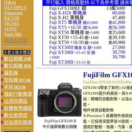
Nikon
平行輸入 價格異動快 以下為參考價 請來
OLYMPUS
Fuji GFX100RF 銀
13萬5000
Panasonic
Fuji X-H2S 單機身
60,600
Fuji X-H2 單機身
47,400
RICOH
Fuji XT5 單機身
41,800
銀43,600
黑
SIGMA
Fuji XT5 +16-50
56,300
銀56,800
黑
SONY
Fuji XT50 單機身
35,600
銀+1400
黑
SunLight
Fuji XT50 +15-45
39,100
銀+1400
黑
停產品牌區
Fuji XT50 +16-50
49,900
銀+1400
黑
Fuji XT30III
27,000
機身 灰 銀+1000
30,700
Fuji XT30III
主要主機本體區
+15-45 灰 銀
30,700
+1000
數位相機
消費
Fuji XT30III
+13-33 灰
數位相機
單眼
攝影機
FujiFilm GFX10
空拍機
飛行器
FujiFilm GFX100 II GFX10
手持
穩定器
GFX100 II帶來了新的1.02億
GFX100S提升約兩倍。與X-Pr
儲能行動電源
拍、精確的自動對焦，以及以
出清特價區
能。
免費教學課程
物件偵測自動對焦
數位俱樂部
X-Processor 5 具
FujiFilm
GFX100 II
能。它採用深度學習AI技術
全站資料搜尋
中片幅單眼數位相機
適用於動物、鳥類、汽車、