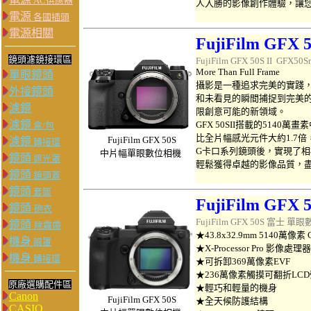
AC供應器
人入勝的影像創作體驗，讓
電源
各國插頭
電源相關
FujiFilm GFX 5
鏡頭濾鏡接環區
FujiFilm GFX 50S II GFX5
More Than Full Frame
單眼鏡頭
攝影是一種追求完美的實踐
外接鏡頭
和未看見的瞬間捕捉到完美的照
濾鏡
限創意可能的新領域。
濾鏡
GFX 50SII搭載的514
盒/包
比全片幅感光元件大約1.7
FujiFilm
GFX 50S
濾鏡
轉接環
G卡口系列鏡頭後，實現了
中片幅單眼數位相機
鏡頭
遮光罩
輕鬆獲得卓越的影像品質，
鏡頭
鏡頭蓋
鏡頭
套筒
FujiFilm GFX 
鏡頭
砲衣
FujiFilm GFX 50S 富士
單眼
鏡頭
除霧帶
★43.8x32.9mm 5140萬像
機身
眼罩
★X-Processor Pro 影像處理器
機身
轉接環
★可拆卸369萬像素EVF
★236萬像素觸摸可翻折LC
原廠選購配件區
★輕巧和輕量的機身
Canon
FujiFilm
GFX 50S
★全天候防護結構
CASIO