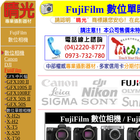
FujiFilm 數位
FujiFilm
數位相機
數位相機
Canon
DJI
FujiFilm
+
GFX 中
片幅
GFX100 II
+
GFX100S II
+
GFX100RF
+
GFX 50S II
+
GFX 50S
+
+
數位單眼相機
X-H2s
+
FujiFilm 數位相機 / F
X-H2
+
X-T5
+
X-S20
+
X-T50
+