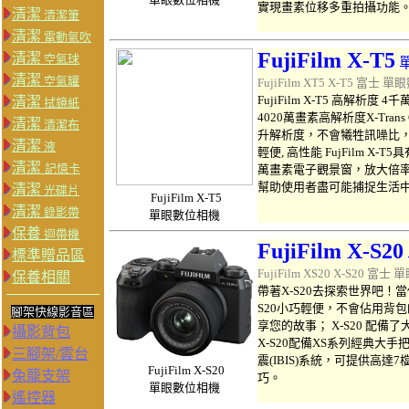
實現畫素位移多重拍攝功能
清潔
清潔筆
清潔
電動氣吹
FujiFilm X-T5
清潔
空氣球
清潔
空氣罐
FujiFilm XT5 X-T5 富士
單眼
FujiFilm
X-T5
高解析度 4千萬
清潔
拭鏡紙
4020萬畫素高解析度X-Tra
清潔
清潔布
升解析度，不會犧牲訊噪比
清潔
液
輕便, 高性能
FujFilm
X-T5
具
清潔
記憶卡
萬畫素電子觀景窗，放大倍率為
幫助使用者盡可能捕捉生活
清潔
光碟片
FujiFilm
X-T5
清潔
錄影帶
單眼數位相機
保養
迴帶機
FujiFilm X-S20
標準贈品區
FujiFilm XS20 X-S20 富士
單
保養相關
帶著X-S20去探索世界吧
S20小巧輕便，不會佔用背
腳架快線影音區
享您的故事； X-S20 配
攝影背包
X-S20配備XS系列經典大
三腳架/雲台
震(IBIS)系統，可提供高
FujiFilm
X-S20
兔籠支架
巧。
單眼數位相機
遙控器