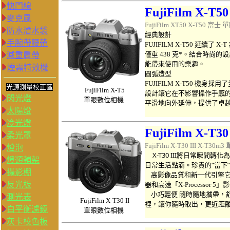
快門線
FujiFilm X-T50
麥克風
FujiFilm XT50 X-T50 富士
單
防水潛水袋
經典設計
手腕帶腰帶
FUJIFILM X-T50 延
僅重 438 克*。結合時
減重肩帶
能帶來使用的樂趣。
煙霧特效機
圓弧造型
FUJIFILM X-T50 機身
光源測量校正區
FujiFilm
X-T5
設計讓它在不影響操作手感
閃光燈
單眼數位相機
平滑地向外延伸，提供了卓
太陽燈
冷光燈
FujiFilm X-T30 
柔光罩
FujiFilm X-T30 III X-T30m3
燈泡
X-T30 III將日常瞬間
燈類輔架
日常生活點滴。珍貴的“當下
攝影棚
高影像品質和新一代引擎它配備了背
反光板
器和高速「X-Processo
小巧輕便 隨時隨地攜帶，舒
測光表
FujiFilm
X-T30 II
裡，讓你隨時取出，更近距
白平衡濾鏡
單眼數位相機
灰卡校色板