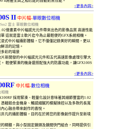
00 II將產生與之相匹配的自動對焦性能。
<更多內容>
0S II
中
片幅-
單眼數位相機
100Sm2 富士
單眼數位相機
RAME 1.02億畫素中片幅感光元件帶來出色的影像品質 高速性能
單 這就是富士軟片迄今為止最輕便的GFX系統相機。
打造了沉浸式中片幅攝影體驗，它不僅僅記錄美好的瞬間，更以
動鮮活的記憶。
麗多彩的場景
富士軟片新開發的中片幅感光元件和五代高速影像處理引擎大
 輕便緊湊的機身還搭配強大的防震功能，讓GFX100S
<更多內容>
00RF
中
片幅-
數位相機
位相機
100RF 採用緊湊、輕量化設計意味著其細節豐富的1.02
。憑藉鋁合金機身、觸感細膩的模擬操控以及多款的長寬
與內心融合帶來創作的喜悅。
窗提供非凡的攝影體驗，目的在於將您的影像創作提升至新境
型的精髓，與小型固定鏡頭及鏡間快門組合，同時提供引