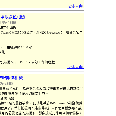
<更多內容>
單眼數位相機
眼數位相機
決定性瞬間.
s CMOS 5 HS感光元件和X-Processor 5，讓攝影師自
有
 fps 可拍攝超過 1000 張
對焦
往
時間 支援 Apple ProRes 高效工作流程程
<更多內容>
單眼數位相機
數位相機
萬畫素感光元件，為靜態影像和影片提供無與倫比的影像品
C 畫幅相機所無法企及的創意世界。
影像 防震
0階的震動補償。 此功能基於X-Processor 5和影像感
讓使用者在手持拍攝時也能獲得以往只有使用穩定器才能
機身內防震功能的支援下，影像感光元件可以精確偏移，