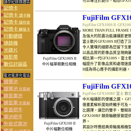
可以專注於創作，相信GFX1
儲存紀錄媒體區
記憶卡
記憶卡
讀卡機
FujiFilm GFX10
記憶卡
儲存盒
FujiFilm GFX100S II GFX
記憶卡
轉接卡
MORE THAN FULL F
行動硬碟
及強大的防震功能讓攝影更簡
富士軟片GFX100S II
燒錄機
令人驚嘆的細節為您留下生
光碟片
以高品質的影像品質呈現絢
錄影帶
相比第一代GFX100S，
FujiFilm
GFX100S II
幅提升了影像品質和處理速度。
數位討論區
中片幅單眼數位相機
II成為得心應手的攝影利器。
電池電源充電區
鋰電池
FujiFilm GFX1
鋰電池
充電器
FujiFilm GFX100RF 富士
數
鎳氫電池
中片幅攝影的便攜之選。 GFX
鎳氫電
充電器
億畫素解析度始終觸手可及
垂直把手
比選擇，讓您的雙手、雙眼
GFX100RF 類旁軸觀景
電池把手
界。
FujiFilm
GFX100 II
外掛式電池
其設計呼應經典旁軸風格機
中片幅數位相機
電源