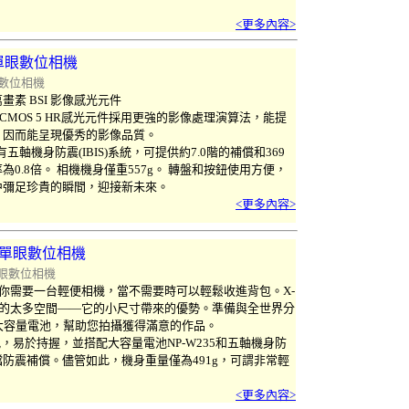
。
<更多內容>
單眼數位相機
數位相機
畫素 BSI 影像感光元件
ns CMOS 5 HR感光元件採用更強的影像處理演算法，能提
，因而能呈現優秀的影像品質。
有五軸機身防震(IBIS)系統，可提供約7.0階的補償和369
0.8倍。 相機機身僅重557g。 轉盤和按鈕使用方便，
中彌足珍貴的瞬間，迎接新未來。
<更多內容>
單眼數位相機
眼數位相機
！當你需要一台輕便相機，當不需要時可以輕鬆收進背包。X-
包的太多空間——它的小尺寸帶來的優勢。準備與全世界分
備了大容量電池，幫助您拍攝獲得滿意的作品。
手把，易於持握，並搭配大容量電池NP-W235和五軸機身防
達7檔防震補償。儘管如此，機身重量僅為491g，可謂非常輕
<更多內容>