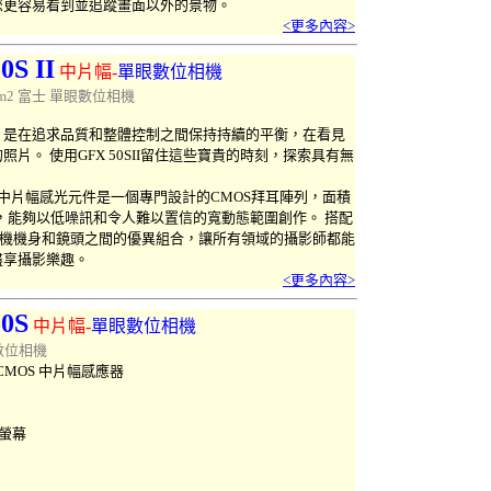
您更容易看到並追蹤畫面以外的景物。
<更多內容>
0S II
中
片幅-
單眼數位相機
0Sm2 富士
單眼數位相機
，是在追求品質和整體控制之間保持持續的平衡，在看見
片。 使用GFX 50SII留住這些寶貴的時刻，探索具有無
0萬畫素中片幅感光元件是一個專門設計的CMOS拜耳陣列，面積
倍，能夠以低噪訊和令人難以置信的寬動態範圍創作。 搭配
相機機身和鏡頭之間的優異組合，讓所有領域的攝影師都能
盡享攝影樂趣。
<更多內容>
50S
中
片幅-
單眼數位相機
數位相機
素 CMOS 中片幅感應器
D螢幕