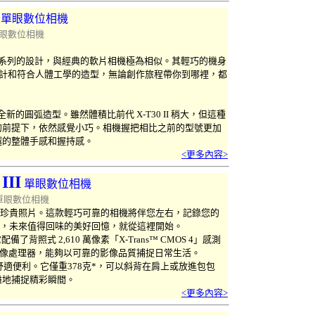
單眼數位相機
眼數位相機
續了 X-T 系列的設計，與經典的軟片相機極為相似。其輕巧的機身
尚的設計和符合人體工學的造型，無論創作旅程帶你到哪裡，都
採用了全新的圓弧造型。雖然體積比前代 X-T30 II 稍大，但這種
的前提下，依然感覺小巧。相機握把相比之前的型號更加
越的整體手感和握持感。
<更多內容>
III
單眼數位相機
單眼數位相機
轉化為珍貴照片。這款輕巧可靠的相機將伴您左右，記錄您的
”，未來值得回味的美好回憶，就從這裡開始。
照式 2,610 萬像素「X-Trans™ CMOS 4」感測
r 5」影像處理器，能夠以可靠的影像品質捕捉日常生活。
適便利。它僅重378克*，可以斜背在肩上或放進包包
離地捕捉精彩瞬間。
<更多內容>