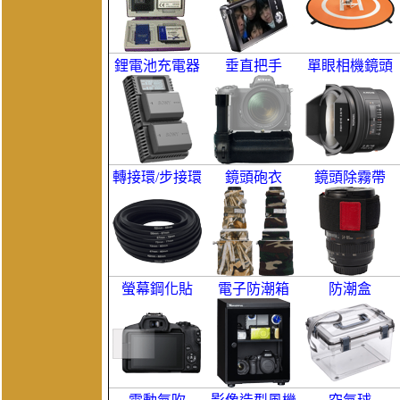
鋰電池充電器
垂直把手
單眼相機鏡頭
轉接環/步接環
鏡頭砲衣
鏡頭除霧帶
螢幕鋼化貼
電子防潮箱
防潮盒