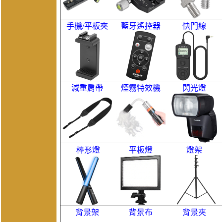
手機/平板夾
藍牙遙控器
快門線
減重肩帶
煙霧特效機
閃光燈
棒形
燈
平板燈
燈架
背景架
背景布
背景夾