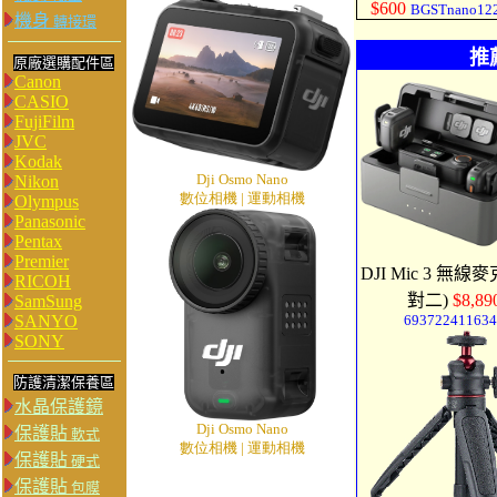
$600
BGSTnano12
機身
轉接環
推
原廠選購配件區
Canon
CASIO
FujiFilm
JVC
Kodak
Dji Osmo Nano
Nikon
數位相機 | 運動相機
Olympus
Panasonic
Pentax
Premier
DJI Mic 3 無線
RICOH
對二)
$8,89
SamSung
SANYO
693722411634
SONY
防護清潔保養區
水晶保護鏡
Dji Osmo Nano
保護貼
軟式
數位相機 | 運動相機
保護貼
硬式
保護貼
包膜