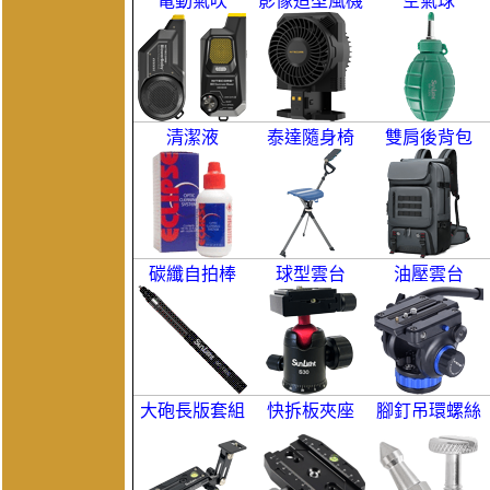
電動氣吹
影像造型風機
空氣球
清潔液
泰達隨身椅
雙肩後背包
碳纖自拍棒
球型雲台
油壓雲台
大砲長版套組
快拆板夾座
腳釘吊環螺絲