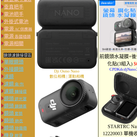
垂直把手
電池把手
外掛式電池
電源
AC供應器
電源
各國插頭
電源相關
鏡頭濾鏡接環區
前鏡頭水凝膜+後
單眼鏡頭
化貼(3組入)
$
外接鏡頭
CPDKdcdjNano
Dji Osmo Nano
濾鏡
數位相機 | 運動相機
濾鏡
盒/包
濾鏡
轉接環
鏡頭
遮光罩
鏡頭
鏡頭蓋
鏡頭
套筒
鏡頭
砲衣
STARTRC Na
鏡頭
除霧帶
12220003 單
機身
眼罩