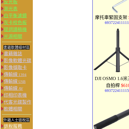
反光板
測光表
白平衡濾鏡
摩托車緊固支架
灰卡校色板
693722411111
提詞讀稿機
光源相關
書籍軟體線材區
書籍雜誌
影像軟體光碟
影像擷取卡
傳輸線
1394
DJI OSMO 1.
傳輸線
USB
自拍桿
$61
傳輸線
AV
693722411115
印相印表機
代客光碟製作
軟體相關
外籍人士退稅區
退稅服務