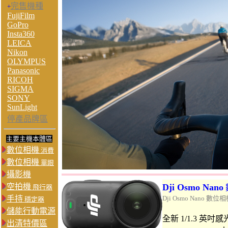
完售機種
+
FujiFilm
GoPro
Insta360
LEICA
Nikon
OLYMPUS
Panasonic
RICOH
SIGMA
SONY
SunLight
停產品牌區
主要主機本體區
數位相機
消費
數位相機
單眼
攝影機
空拍機
Dji Osmo Nan
o
飛行器
手持
Dji Osmo Nano 數位
穩定器
儲能行動電源
全新 1/1.3 英吋
出清特價區