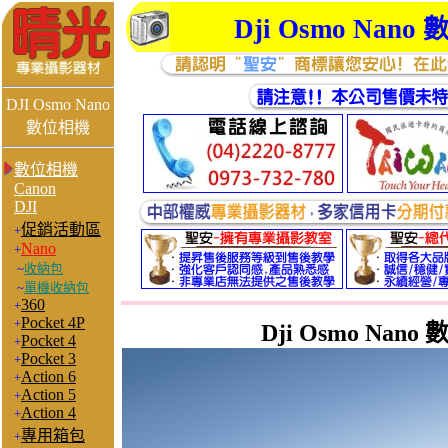
Dji Osmo Nan
o 
DJI Osmo Nano
數位相機
數位相機
Canon
DJI
促銷活動區
+
Nano
+
~
收納包
~
單機收納包
360
+
Pocket 4P
+
Dji Osmo Nano
數
Pocket 4
+
Pocket 3
+
Action 6
+
Action 5
+
Action 4
+
專用箱包
+