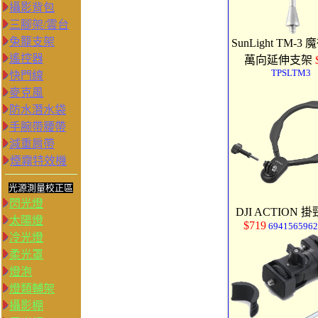
攝影背包
三腳架/雲台
兔籠支架
SunLight TM-3
遙控器
萬向延伸支架
TPSLTM3
快門線
麥克風
防水潛水袋
手腕帶腰帶
減重肩帶
煙霧特效機
光源測量校正區
閃光燈
DJI ACTION 
太陽燈
$719
6941565962
冷光燈
柔光罩
燈泡
燈類輔架
攝影棚