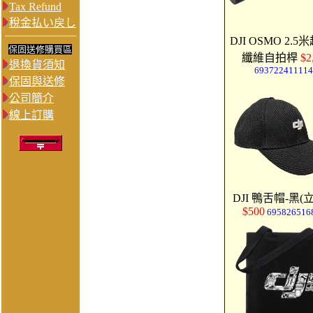
Tax Refund
稅金払い戻し
DJI OSMO 2.
保固送修購買區
纖維自拍桿
$2
退換貨須知
693722411114
保固與送修
公司簡介
線上訂購
DJI 鴨舌帽-黑(
$500
695826516