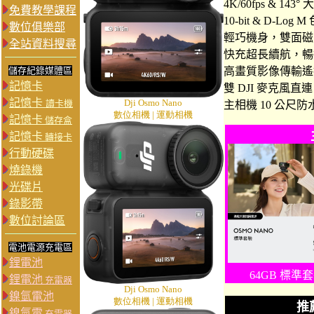
4K/60fps & 143°
免費教學課程
10-bit & D-Log
數位俱樂部
輕巧機身，雙面磁
全站資料搜尋
快充超長續航，暢拍
儲存紀錄媒體區
高畫質影像傳輸遙
記憶卡
雙 DJI 麥克風直連
記憶卡
Dji Osmo Nano
讀卡機
主相機 10 公尺防
數位相機 | 運動相機
記憶卡
儲存盒
記憶卡
轉接卡
行動硬碟
燒錄機
光碟片
錄影帶
數位討論區
電池電源充電區
鋰電池
64GB 標準
鋰電池
充電器
Dji Osmo Nano
鎳氫電池
數位相機 | 運動相機
推
鎳氫電
充電器