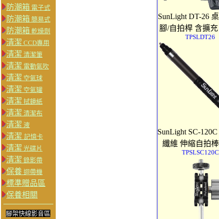
防潮箱
電子式
SunLight DT-2
防潮箱
簡易式
腳/自拍桿 含擴充
防潮箱
乾燥劑
TPSLDT26
清潔
CCD專用
清潔
清潔筆
清潔
電動氣吹
清潔
空氣球
清潔
空氣罐
清潔
拭鏡紙
清潔
清潔布
清潔
液
SunLight SC-120
清潔
記憶卡
纖維 伸縮自拍
清潔
光碟片
TPSLSC120C
清潔
錄影帶
保養
迴帶機
標準贈品區
保養相關
腳架快線影音區