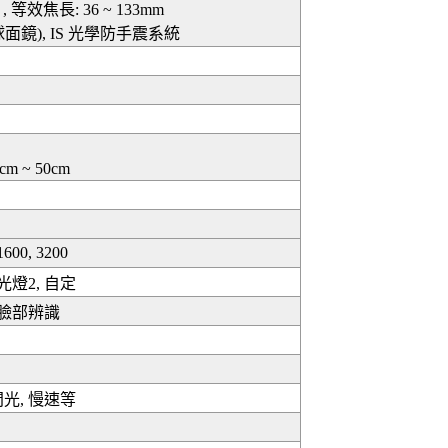
) , 等效焦長: 36 ~ 133mm
球面鏡), IS 光學防手震系統
0cm ~ 50cm
 1600, 3200
光燈2, 自定
 臉部辨識
閃光, 慢速等