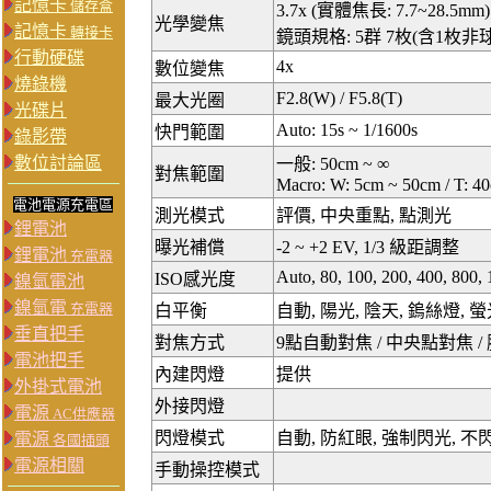
記憶卡
儲存盒
3.7x (實體焦長: 7.7~28.5mm
光學變焦
記憶卡
轉接卡
鏡頭規格: 5群 7枚(含1枚非
行動硬碟
4x
數位變焦
燒錄機
F2.8(W) / F5.8(T)
最大光圈
光碟片
Auto: 15s ~ 1/1600s
快門範圍
錄影帶
數位討論區
一般: 50cm ~ ∞
對焦範圍
Macro: W: 5cm ~ 50cm / T: 4
電池電源充電區
測光模式
評價, 中央重點, 點測光
鋰電池
曝光補償
-2 ~ +2 EV, 1/3 級距調整
鋰電池
充電器
Auto, 80, 100, 200, 400, 800,
ISO感光度
鎳氫電池
鎳氫電
充電器
白平衡
自動, 陽光, 陰天, 鎢絲燈, 螢
垂直把手
對焦方式
9點自動對焦 / 中央點對焦 /
電池把手
內建閃燈
提供
外掛式電池
外接閃燈
電源
AC供應器
閃燈模式
自動, 防紅眼, 強制閃光, 不
電源
各國插頭
電源相關
手動操控模式