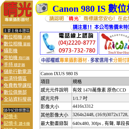
Canon 980 IS
數位
主要主機本體區
數位相機
消費
數位相機
單眼
攝影機
空拍機
飛行器
手持
穩定器
儲能行動電源
Canon IXUS 980 IS
出清特價區
項目
規格
免費教學課程
感光元件說明
有效 1470萬像素 原色CCD
數位俱樂部
感光元件
1/1.7 吋
全站資料搜尋
4416x3312
影像大小
儲存紀錄媒體區
3264x2448, (16:9)3072x1728,
其他影像大小
記憶卡
記憶卡
最大動畫錄製
640x480, 30fps , 有聲, 單段長
讀卡機