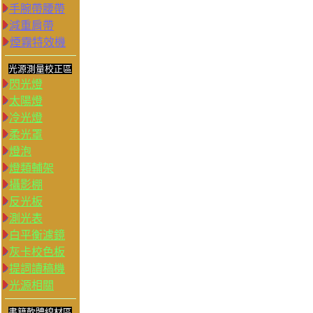
手腕帶腰帶
減重肩帶
煙霧特效機
光源測量校正區
閃光燈
太陽燈
冷光燈
柔光罩
燈泡
燈類輔架
攝影棚
反光板
測光表
白平衡濾鏡
灰卡校色板
提詞讀稿機
光源相關
書籍軟體線材區