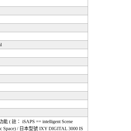
l
： iSAPS == intelligent Scene
aphic Space) / 日本型號 IXY DIGITAL 3000 IS