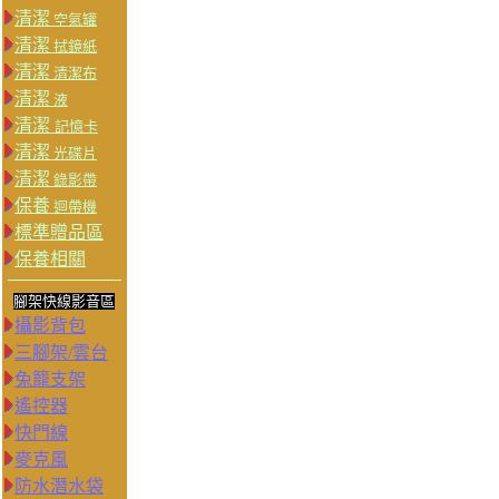
清潔
空氣罐
清潔
拭鏡紙
清潔
清潔布
清潔
液
清潔
記憶卡
清潔
光碟片
清潔
錄影帶
保養
迴帶機
標準贈品區
保養相關
腳架快線影音區
攝影背包
三腳架/雲台
兔籠支架
遙控器
快門線
麥克風
防水潛水袋