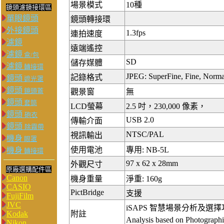
場景模式
10種
鏡頭濾鏡接環區
單眼鏡頭
鏡頭轉接環
外接鏡頭
1.3fps
連拍速度
濾鏡
遠端遙控
濾鏡
盒/包
SD
儲存媒體
濾鏡
轉接環
JPEG: SuperFine, Fine, Norma
記錄格式
鏡頭
遮光罩
鏡頭
鏡頭蓋
觀景窗
無
鏡頭
套筒
LCD螢幕
2.5 吋，230,000 像素，
鏡頭
砲衣
USB 2.0
傳輸介面
鏡頭
除霧帶
NTSC/PAL
視訊輸出
機身
眼罩
使用電池
專用: NB-5L
機身
轉接環
97 x 62 x 28mm
外觀尺寸
原廠選購配件區
Canon
機身重量
淨重: 160g
CASIO
PictBridge
支援
FujiFilm
JVC
iSAPS 智慧場景分析及選擇功能 ( 註
Kodak
附註
Analysis based on Photogr
Nikon