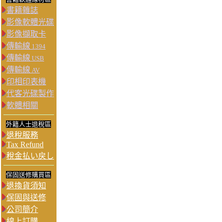
書籍雜誌
影像軟體光碟
影像擷取卡
傳輸線
1394
傳輸線
USB
傳輸線
AV
印相印表機
代客光碟製作
軟體相關
外籍人士退稅區
退稅服務
Tax Refund
稅金払い戻し
保固送修購買區
退換貨須知
保固與送修
公司簡介
線上訂購