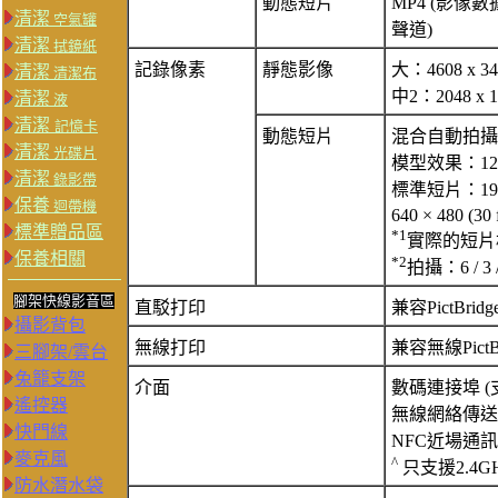
動態短片
MP4 (影像數
清潔
空氣罐
聲道)
清潔
拭鏡紙
記錄像素
靜態影像
大：4608 x 34
清潔
清潔布
中2：2048 x 1
清潔
液
清潔
記憶卡
動態短片
混合自動拍攝：128
清潔
光碟片
模型效果：1280
清潔
錄影帶
標準短片：1920 ×
保養
迴帶機
640 × 480 (30 
標準贈品區
*1
實際的短片格數
保養相關
*2
拍攝：6 / 3 
腳架快線影音區
直駁打印
兼容PictBri
攝影背包
無線打印
兼容無線PictBr
三腳架/雲台
兔籠支架
介面
數碼連接埠 (支
遙控器
無線網絡傳送功能I
快門線
NFC近場通訊
麥克風
^
只支援2.4G
防水潛水袋