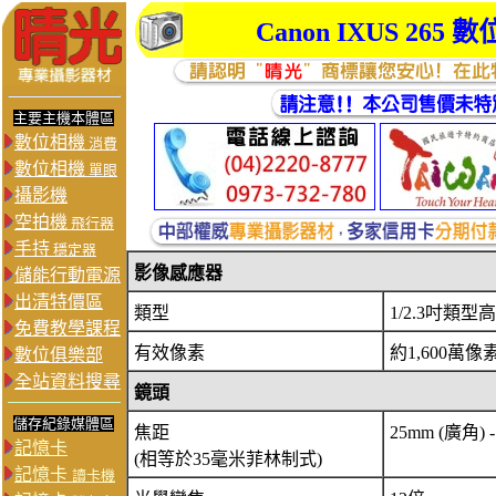
Canon IXUS 26
主要主機本體區
數位相機
消費
數位相機
單眼
攝影機
空拍機
飛行器
手持
穩定器
影像感應器
儲能行動電源
出清特價區
類型
1/2.3吋類型
免費教學課程
有效像素
約1,600萬像
數位俱樂部
全站資料搜尋
鏡頭
儲存紀錄媒體區
焦距
25mm (廣角) 
記憶卡
(相等於35毫米菲林制式)
記憶卡
讀卡機