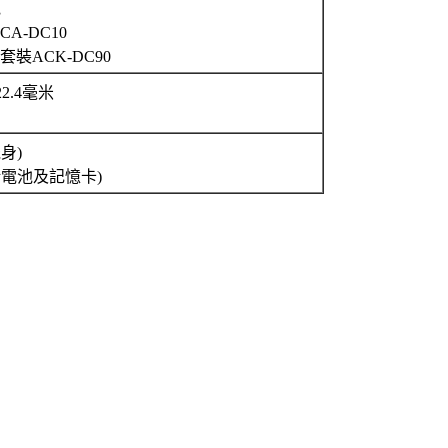
池
A-DC10
裝ACK-DC90
× 22.4毫米
機身)
包括電池及記憶卡)