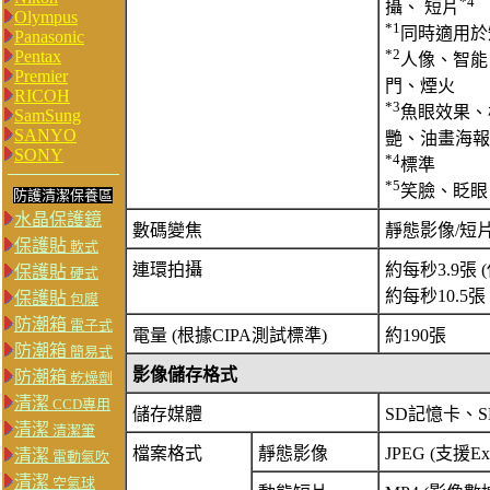
*4
攝、 短片
Olympus
*1
同時適用於
Panasonic
*2
Pentax
人像、智能
Premier
門、煙火
RICOH
*3
魚眼效果、
SamSung
SANYO
艷、油畫海報
SONY
*4
標準
*5
笑臉、眨眼
防護清潔保養區
水晶保護鏡
數碼變焦
靜態影像/短片
保護貼
軟式
連環拍攝
約每秒3.9張 
保護貼
硬式
約每秒10.5
保護貼
包膜
防潮箱
電子式
電量 (根據CIPA測試標準)
約190張
防潮箱
簡易式
影像儲存格式
防潮箱
乾燥劑
清潔
CCD專用
儲存媒體
SD記憶卡、S
清潔
清潔筆
檔案格式
靜態影像
JPEG (支援Exif
清潔
電動氣吹
清潔
空氣球