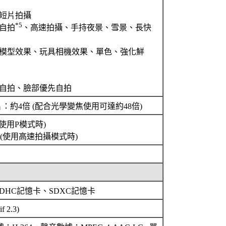
短片拍攝
*5
自拍
、高速拍攝、手持夜景、雪景、長快
模型效果、玩具相機效果、單色、強化鮮
自拍、臉部優先自拍
：約4倍 (配合光學變焦使用可達約48倍)
(使用P模式時)
張 (使用高速拍攝模式時)
DHC記憶卡、SDXC記憶卡
 2.3)