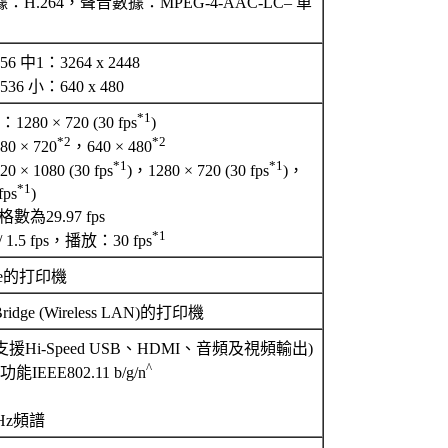
據：H.264，聲音數據：MPEG-4-AAC-LC– 單
56 中1：3264 x 2448
536 小：640 x 480
*1
0 × 720 (30 fps
)
*2
*2
 × 720
，640 × 480
*1
*1
 1080 (30 fps
)，1280 × 720 (30 fps
)，
*1
fps
)
為29.97 fps
*1
/ 1.5 fps，播放：30 fps
dge的打印機
idge (Wireless LAN)的打印機
援Hi-Speed USB、HDMI、音頻及視頻輸出)
^
EEE802.11 b/g/n
Hz頻譜