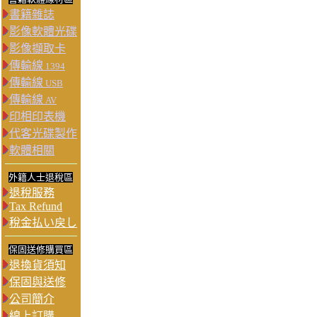
書籍雜誌
影像軟體光碟
影像擷取卡
傳輸線
1394
傳輸線
USB
傳輸線
AV
印相印表機
代客光碟製作
軟體相關
外籍人士退稅區
退稅服務
Tax Refund
稅金払い戻し
保固送修購買區
退換貨須知
保固與送修
公司簡介
線上訂購