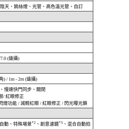
陰天、鎢絲燈、光管、高色溫光管、自訂
f/7.0 (遠攝)
角) / 1m - 2m (遠攝)
、慢速快門同步、關閉
/ 紅眼修正
功能 / 減輕紅眼 / 紅眼修正 / 閃光曝光鎖
*2
*3
自動、特殊場景
、創意濾鏡
、混合自動拍