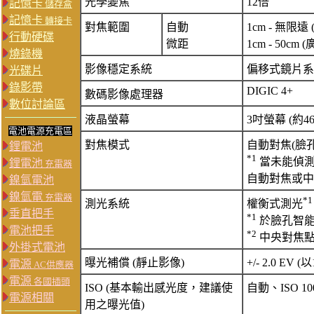
光學變焦
12倍
記憶卡
儲存盒
記憶卡
轉接卡
對焦範圍
自動
1cm - 無限遠 
行動硬碟
微距
1cm - 50cm 
燒錄機
影像穩定系統
偏移式鏡片系
光碟片
錄影帶
DIGIC 4+
數碼影像處理器
數位討論區
液晶螢幕
3吋螢幕 (約46
電池電源充電區
對焦模式
自動對焦(臉孔
鋰電池
*1
當未能偵測
鋰電池
充電器
自動對焦或中
鎳氫電池
鎳氫電
充電器
*1
測光系統
權衡式測光
垂直把手
*1
於臉孔智能
電池把手
*2
中央對焦
外掛式電池
曝光補償 (靜止影像)
+/- 2.0 EV 
電源
AC供應器
電源
各國插頭
ISO (基本輸出感光度，建議使
自動、ISO 100 
電源相關
用之曝光值)