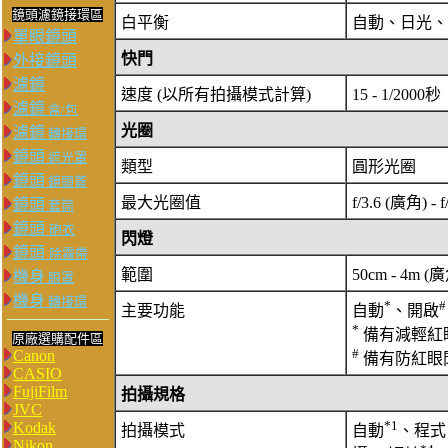
鏡頭濾鏡接環區
白平衡
自動、日光、
單眼鏡頭
快門
外接鏡頭
濾鏡
速度 (以所有拍攝模式計算)
15 - 1/2000秒
濾鏡
盒/包
光圈
濾鏡
轉接環
鏡頭
遮光罩
類型
圓形光圈
鏡頭
鏡頭蓋
最大光圈值
f/3.6 (廣角) - 
鏡頭
套筒
鏡頭
砲衣
閃燈
鏡頭
除霧帶
範圍
50cm - 4m (廣
機身
眼罩
機身
轉接環
*
#
主要功能
自動
、開啟
*
備有減輕紅眼
原廠選購配件區
#
Canon
備有防紅眼閃燈
CASIO
FujiFilm
拍攝規格
JVC
*1
Kodak
拍攝模式
自動
、程式
Nikon