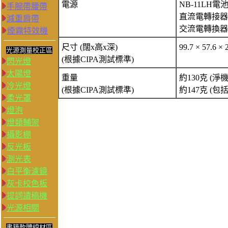
電源
NB-11LH電
手腕帶腰帶
直流電轉接器C
減重肩帶
交流電轉換器套
煙霧特效機
尺寸 (闊x高x深)
99.7 × 57.6 
光源測量校正區
(根據CIPA測試標準)
閃光燈
太陽燈
重量
約130克 (淨
冷光燈
(根據CIPA測試標準)
約147克 (
柔光罩
燈泡
燈類輔架
攝影棚
反光板
測光表
白平衡濾鏡
灰卡校色板
提詞讀稿機
光源相關
書籍軟體線材區