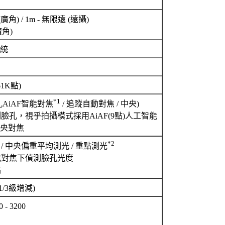
(廣角) / 1m - 無限遠 (遠攝)
(廣角)
統
1K點)
*1
AiAF智能對焦
/ 追蹤自動對焦 / 中央)
臉孔，視乎拍攝模式採用AiAF(9點)人工智能
央對焦
*2
/ 中央偏重平均測光 / 重點測光
對焦下偵測臉孔光度
點
(以1/3級增減)
- 3200