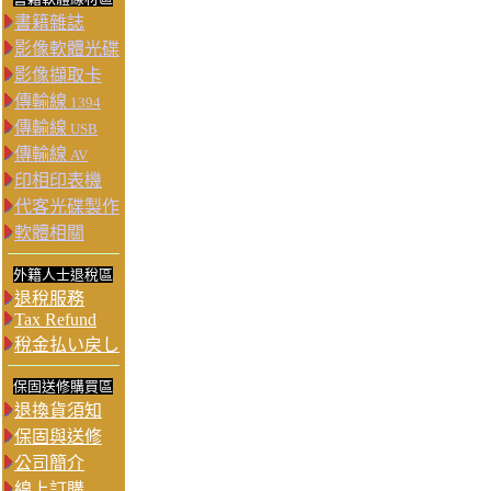
書籍雜誌
影像軟體光碟
影像擷取卡
傳輸線
1394
傳輸線
USB
傳輸線
AV
印相印表機
代客光碟製作
軟體相關
外籍人士退稅區
退稅服務
Tax Refund
稅金払い戻し
保固送修購買區
退換貨須知
保固與送修
公司簡介
線上訂購