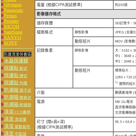
Olympus
電量 (根據CIPA測試標準)
約230張
Panasonic
影像儲存格式
Pentax
Premier
儲存媒體
SD記憶卡、S
RICOH
SamSung
檔案格式
靜態影像
JPEG (支援Exi
SANYO
動態短片
MOV (影像數
SONY
記錄像素
靜態影像
大：5152 x 3
防護清潔保養區
中1：3648 x 
水晶保護鏡
中2：2048 x 
保護貼
軟式
動態短片
標準短片：
保護貼
硬式
1280 × 720 (
保護貼
包膜
*1
實際的短片格數
防潮箱
電子式
介面
數碼連接埠 (支
防潮箱
簡易式
電源
NB-11L電池
防潮箱
乾燥劑
直流電轉接器C
清潔
CCD專用
交流電轉換器套
清潔
清潔筆
尺寸 (闊x高x深)
95.3 × 56.8 
清潔
電動氣吹
(根據CIPA測試標準)
清潔
空氣球