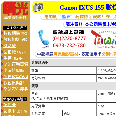
Canon IXUS 15
主要主機本體區
數位相機
消費
數位相機
單眼
攝影機
空拍機
飛行器
手持
穩定器
影像感應器
儲能行動電源
出清特價區
類型
1/2.3吋類型C
免費教學課程
有效像素
約2,000萬像
數位俱樂部
鏡頭
全站資料搜尋
焦距
24mm (廣角) 
(相等於35毫米菲林制式)
儲存紀錄媒體區
記憶卡
光學變焦
10倍
記憶卡
讀卡機
對焦範圍
自動
1cm - 無限遠 