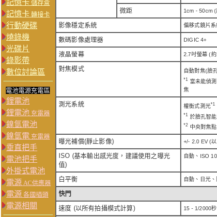
記憶卡
儲存盒
微距
1cm - 50cm 
記憶卡
轉接卡
行動硬碟
影像穩定系統
偏移式鏡片系
燒錄機
數碼影像處理器
DIGIC 4+
光碟片
液晶螢幕
2.7吋螢幕 (約
錄影帶
對焦模式
自動對焦(臉孔
數位討論區
*1
當未能偵測
電池電源充電區
焦
鋰電池
測光系統
*1
權衡式測光
鋰電池
充電器
*1
於臉孔智能
鎳氫電池
*2
中央對焦點
鎳氫電
充電器
曝光補償(靜止影像)
+/- 2.0 EV 
垂直把手
ISO (基本輸出感光度，建議使用之曝光
自動、ISO 100
電池把手
值)
外掛式電池
白平衡
自動、日光、
電源
AC供應器
電源
快門
各國插頭
電源相關
速度 (以所有拍攝模式計算)
15 - 1/2000秒