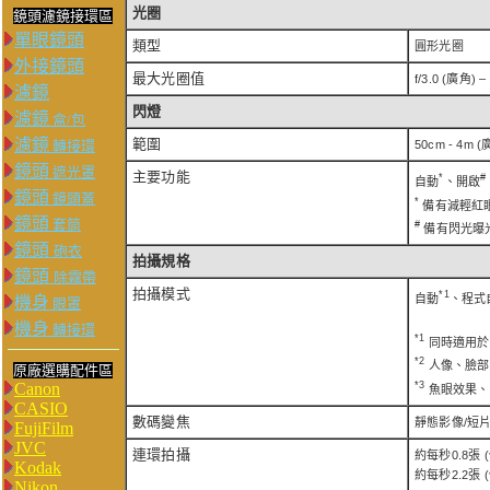
光圈
鏡頭濾鏡接環區
單眼鏡頭
類型
圓形光圈
外接鏡頭
最大光圈值
f/3.0 (廣角) –
濾鏡
閃燈
濾鏡
盒/包
濾鏡
範圍
轉接環
50cm - 4m (
鏡頭
遮光罩
主要功能
*
#
自動
、開啟
鏡頭
鏡頭蓋
*
備有減輕紅眼
鏡頭
套筒
#
備有閃光曝
鏡頭
砲衣
拍攝規格
鏡頭
除霧帶
拍攝模式
*1
自動
、程式
機身
眼罩
機身
轉接環
*1
同時適用於
*2
人像、臉部
原廠選購配件區
*3
Canon
魚眼效果、
CASIO
數碼變焦
靜態影像/短片
FujiFilm
JVC
連環拍攝
約每秒0.8張 
Kodak
約每秒2.2張
Nikon