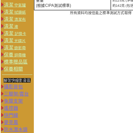
重量
約125克 (淨
清潔
空氣罐
(根據CIPA測試標準)
約142克 (
清潔
拭鏡紙
所有資料均按佳能之標準測試方式取得
清潔
清潔布
清潔
液
清潔
記憶卡
清潔
光碟片
清潔
錄影帶
保養
迴帶機
標準贈品區
保養相關
腳架快線影音區
攝影背包
三腳架/雲台
兔籠支架
遙控器
快門線
麥克風
防水潛水袋