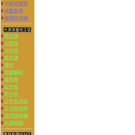
手腕帶腰帶
減重肩帶
煙霧特效機
光源測量校正區
閃光燈
太陽燈
冷光燈
柔光罩
燈泡
燈類輔架
攝影棚
反光板
測光表
白平衡濾鏡
灰卡校色板
提詞讀稿機
光源相關
書籍軟體線材區