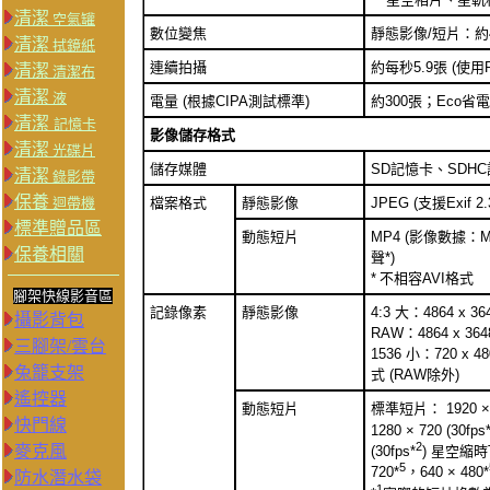
清潔
空氣罐
數位變焦
靜態影像/短片：約
清潔
拭鏡紙
連續拍攝
約每秒5.9張 (使
清潔
清潔布
清潔
液
電量 (根據CIPA測試標準)
約300張；Eco省
清潔
記憶卡
影像儲存格式
清潔
光碟片
儲存媒體
SD記憶卡、SDH
清潔
錄影帶
保養
迴帶機
檔案格式
靜態影像
JPEG (支援Exif 2
標準贈品區
動態短片
MP4 (影像數據：MP
保養相關
聲*)
*
不相容AVI格式
腳架快線影音區
記錄像素
靜態影像
4:3 大：4864 x 36
攝影背包
RAW：4864 x 3648
三腳架/雲台
1536 小：720 x
兔籠支架
式 (RAW除外)
遙控器
動態短片
標準短片： 1920 × 1
快門線
1280 × 720 (30fps
2
麥克風
(30fps*
) 星空縮時Ti
5
720*
，640 × 480*
防水潛水袋
1