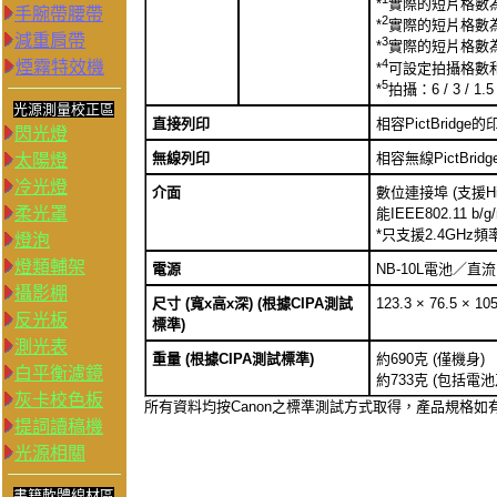
*
實際的短片格數為59
手腕帶腰帶
2
*
實際的短片格數為29
減重肩帶
3
*
實際的短片格數為23
4
煙霧特效機
*
可設定拍攝格數
5
*
拍攝：6 / 3 / 1.
光源測量校正區
直接列印
相容PictBridge
閃光燈
無線列印
相容無線PictBridge
太陽燈
冷光燈
介面
數位連接埠 (支援H
柔光罩
能IEEE802.11 b/
*只支援2.4GHz頻
燈泡
燈類輔架
電源
NB-10L電池／直
攝影棚
尺寸
(寬x高x深)
(根據CIPA測試
123.3 × 76.5 ×
反光板
標準)
測光表
重量
(根據CIPA測試標準)
約690克 (僅機身)
白平衡濾鏡
約733克 (包括電
灰卡校色板
所有資料均按Canon之標準測試方式取得，產品規格
提詞讀稿機
光源相關
書籍軟體線材區