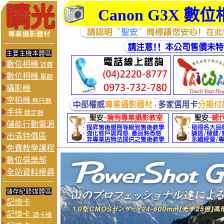
Canon G3X
數位
主要主機本體區
數位相機
消費
數位相機
單眼
攝影機
空拍機
飛行器
手持
穩定器
儲能行動電源
出清特價區
免費教學課程
數位俱樂部
全站資料搜尋
儲存紀錄媒體區
記憶卡
記憶卡
讀卡機