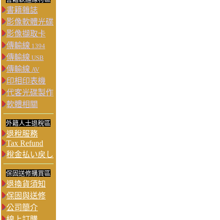
書籍雜誌
影像軟體光碟
影像擷取卡
傳輸線
1394
傳輸線
USB
傳輸線
AV
印相印表機
代客光碟製作
軟體相關
外籍人士退稅區
退稅服務
Tax Refund
稅金払い戻し
保固送修購買區
退換貨須知
保固與送修
公司簡介
線上訂購