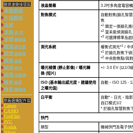
鏡頭濾鏡接環區
液晶螢幕
3.2吋多角度電容觸
單眼鏡頭
對焦模式
自動對焦(臉孔智慧
外接鏡頭
焦
濾鏡
1
*
鎖定一張臉孔進
2
*
當未能偵測臉孔
濾鏡
盒/包
3
*
可選擇標準及超
濾鏡
轉接環
1
鏡頭
遮光罩
測光系統
權衡式測光*
/ 
1
*
於臉孔對焦下偵
鏡頭
鏡頭蓋
2
*
中央對焦點/與
鏡頭
套筒
鏡頭
曝光補償
(靜止影像) /
曝光轉
+/- 3.0 EV (以1/
砲衣
換
(短片)
鏡頭
除霧帶
機身
眼罩
ISO (基本輸出感光度，建議使用
自動、ISO 125 - 1
之曝光值)
機身
轉接環
白平衡
自動*、日光、陰
原廠選購配件區
自訂模式1/2
Canon
* 於臉孔智慧對焦
CASIO
FujiFilm
快門
JVC
Kodak
類型
機械快門及電子快
Nikon