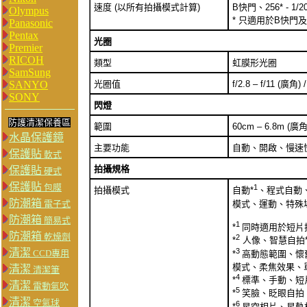
速度 (以所有拍攝模式計算)
B快門、256* - 1/2
Olympus
* 只適用於B快門及I
Panasonic
Pentax
光圈
Premier
RICOH
類型
虹膜形光圈
SamSung
SANYO
光圈值
f/2.8 – f/11 (廣角) /
SONY
閃燈
防護清潔保養區
範圍
60cm – 6.8m (廣角
水晶保護鏡
主要功能
自動、開啟、慢速
保護貼
軟式
拍攝規格
保護貼
硬式
保護貼
包膜
1
拍攝模式
自動*
、程式自動
防潮箱
模式、運動、特殊
電子式
防潮箱
簡易式
1
*
同時適用於短片
防潮箱
乾燥劑
2
*
人像、智慧自拍
3
清潔
CCD專用
*
高動態範圍、懷
模式、柔焦效果、
清潔
清潔筆
4
*
標準、手動、短片
清潔
電動氣吹
5
*
笑臉、眨眼自拍
清潔
空氣球
6
*
星空相片、星軌相