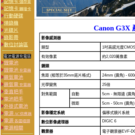
記憶卡
儲存盒
記憶卡
轉接卡
行動硬碟
燒錄機
Canon G3
光碟片
錄影帶
影像感測器
數位討論區
類型
1吋高感光度CMOS
電池電源充電區
有效像素
約2,020萬像素
鋰電池
鏡頭
鋰電池
充電器
焦距 (相等於35mm底片格式)
24mm (廣角) - 60
鎳氫電池
鎳氫電
光學變焦
25倍
充電器
垂直把手
對焦範圍
自動
5cm - 無限遠 (廣角)
電池把手
微距
5cm - 50cm (廣角)
外掛式電池
影像穩定系統
偏移式鏡片系統
電源
AC供應器
電源
各國插頭
DIGIC 6
數位影像處理器
電源相關
觀景器
電子觀景器EVF-DC