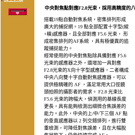
中央對焦點對應F2.8光束，採用高精度的
搭載19點自動對焦系統，密集排列形成
廣大的捕捉網。19 點全部配置十字型(縱
+橫)感應器，且全部對應 F5.6 光束， 形
成密集排列的AF系統 ，具有極優異的追
蹤捕捉能力。
經常使用的中央對焦點除具備對應 F5.6
光束的感應器之外，還增加一具對應
F2.8光束的X向十字型感應器，二者構成
中央八向雙十字自動對焦感應器，可以
提供極精確的 AF ，滿足常用大口徑鏡
頭拍照的攝影者的需求。 F2.8 光束比
F5.6 光束的跨幅大，偵測用的基線長度
更長，具有能夠檢測出細微合焦誤差的
能力。此外，中央的上/中/下三個 AF 點
的垂直感應器以 2 列交錯排列，進行雙
重檢測，可降低對焦誤差，且在大幅脫