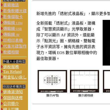
書籍雜誌
影像軟體光碟
新增先進的「透射式液晶板」，顯示更多
影像擷取卡
傳輸線
1394
全新搭載「透射式」液晶板，建構
傳輸線
USB
成「智慧資訊顯示」光學取景器，
傳輸線
AV
除了可以顯示 AF 資訊外，還能顯
印相印表機
示「點測光」圈、網格線、雙軸電
代客光碟製作
子水平資訊等，擁有先進的資訊表
軟體相關
現力，堪稱 EOS 數位單眼相機中的
最佳取景器。
外籍人士退稅區
退稅服務
Tax Refund
稅金払い戻し
保固送修購買區
退換貨須知
保固與送修
公司簡介
線上訂購