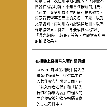
可幫助第一次使用單眼相機的人，即使不
懂各種攝影用詞，不知各種按鈕的用法，
也可馬上命令相機產生所需的攝影效果。
只要看著螢幕畫面上的尺標、圖示，以及
文字說明，再利用方向鍵選擇項目、以轉
輪增減效果，例如「背景模糊<->清晰」
「曝光較暗<->較亮」等等，立即獲得所需
的拍攝效果。
在相機上直接輸入著作權資訊
EOS 7D 可以在相機中輸入各
種著作權資訊。從選單中進
入著作權資訊設定畫面，在
「輸入作者名稱」和「輸入
著作權詳細內容」中輸入的
內容便會被記錄在拍攝圖像
的 Exif資料中。