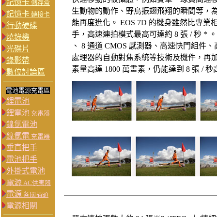
記憶卡
儲存盒
生動物的動作、野鳥振翅飛翔的瞬間等，
記憶卡
轉接卡
能再度進化。 EOS 7D 的機身雖然比專
行動硬碟
手，高速連拍模式最高可達約 8 張 / 秒 * 
燒錄機
、 8 通道 CMOS 感測器、高速快門組
光碟片
處理器的自動對焦系統等技術及機件，再
錄影帶
素量高達 1800 萬畫素，仍能達到 8 張 / 
數位討論區
電池電源充電區
鋰電池
鋰電池
充電器
鎳氫電池
鎳氫電
充電器
垂直把手
電池把手
外掛式電池
電源
AC供應器
電源
各國插頭
電源相關