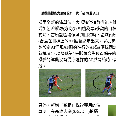
‧動態捕捉能力更強的新一代「AI 伺服 AF」
採用全新的演算法，大幅強化追蹤性能。
增加朝著縱/橫方向(以相機為準)移動的目
式時，當所設區域偵測到目標時，區域內所有
(合焦在目標上的AF點會顯示出來，以提
夠設定AI伺服AF開始進行的AF點(傳統
新構圖)，以降低第1張影像合焦位置偏差的
攝體的運動沒有從所選擇的AF點開始時，
蹤。
另外，新增「微距」攝影專用的演
算法，在高放大率(0.3x以上)拍攝