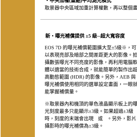
‧中央加權(重點)平均測光模式
取景器中央區域加重計算權數，再以整個
新‧曝光補償提供 ±5 級─超大寬容度
EOS 7D 的曝光補償範圍擴大至±5級※，可
以表現亮部及暗部之間差距更大的影像。
攝數張曝光不同亮度的影像，再利用電腦
體以適當的技術合成，就能簡單的製作出
高動態範圍 (HDR) 的影像。另外，AEB 與
曝光補償使用相同的選單設定畫面，一眼
能掌握補償量。
※取景器內和機頂的單色液晶顯示板上的
光刻度最多只能顯示±3級。如果超過±3級
時，刻度的末端會出現
或
。另外，影片
攝影時的曝光補償為±3級。