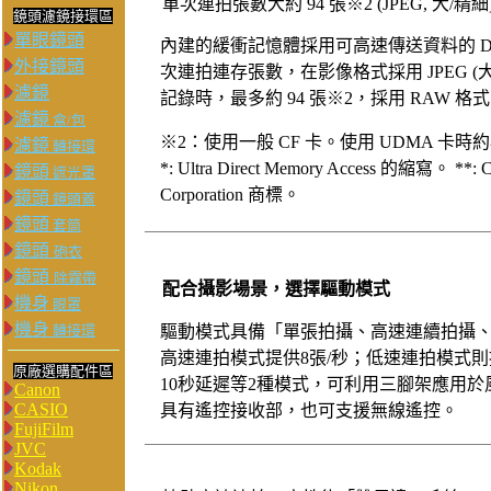
單次連拍張數大約 94 張※2 (JPEG, 大/精細
鏡頭濾鏡接環區
單眼鏡頭
內建的緩衝記憶體採用可高速傳送資料的 DD
外接鏡頭
次連拍連存張數，在影像格式採用 JPEG (大/精
濾鏡
記錄時，最多約 94 張※2，採用 RAW 格式
濾鏡
盒/包
※2：使用一般 CF 卡。使用 UDMA 卡時約為
濾鏡
轉接環
*: Ultra Direct Memory Access 的縮寫。 **: 
鏡頭
遮光罩
Corporation 商標。
鏡頭
鏡頭蓋
鏡頭
套筒
鏡頭
砲衣
鏡頭
除霧帶
配合攝影場景，選擇驅動模式
機身
眼罩
機身
轉接環
驅動模式具備「單張拍攝、高速連續拍攝
高速連拍模式提供8張/秒；低速連拍模式則
原廠選購配件區
10秒延遲等2種模式，可利用三腳架應用
Canon
CASIO
具有遙控接收部，也可支援無線遙控。
FujiFilm
JVC
Kodak
Nikon