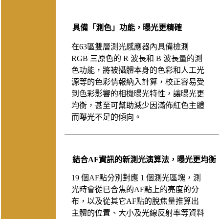
具備「測色」功能，曝光更精確
在63區雙層測光感應器內具備檢測
RGB 三原色的 R 波長和 B 波長量的測
色功能，將被攝體本身的色彩和人工光
源等的色彩情報納入計算，校正容易受
到色彩影響的相機曝光特性，讓曝光更
均衡，甚至可幫助減少因滿佈紅色主體
而曝光不足的傾向。
結合AF資訊的新測光演算法，曝光更均衡
19 個AF點分別對應 1 個測光區塊，測
光時會從已合焦的AF點上的亮度的分
布，以及從其它AF點的脫焦量推算出
主體的位置、大小及光線反射率等資料