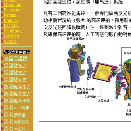
協助高速連拍，高性能「雙馬達」系統
Olympus
Panasonic
具有二個高性能馬達，一個專門驅動反光
Pentax
Premier
助相機實現約 8 張/秒的高速連拍。採用
RICOH
次反光鏡回降後瞬間止住，達到減少雜音
SamSung
及確保高速連拍時，人工智慧伺服自動對
SANYO
SONY
防護清潔保養區
水晶保護鏡
保護貼
軟式
保護貼
硬式
保護貼
包膜
防潮箱
電子式
防潮箱
簡易式
防潮箱
乾燥劑
清潔
CCD專用
清潔
清潔筆
清潔
電動氣吹
清潔
空氣球