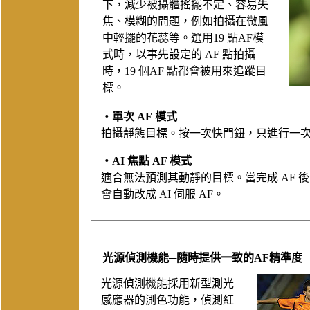
下，減少被攝體搖擺不定、容易失
焦、模糊的問題，例如拍攝在微風
中輕擺的花蕊等。選用19 點AF模
式時，以事先設定的 AF 點拍攝
時，19 個AF 點都會被用來追蹤目
標。
‧單次 AF
模式
拍攝靜態目標。按一次快門鈕，只進行一次 
‧AI 焦點 AF 模式
適合無法預測其動靜的目標。當完成 AF 
會自動改成 AI 伺服 AF。
光源偵測機能─隨時提供一致的AF精準度
光源偵測機能採用新型測光
感應器的測色功能，偵測紅