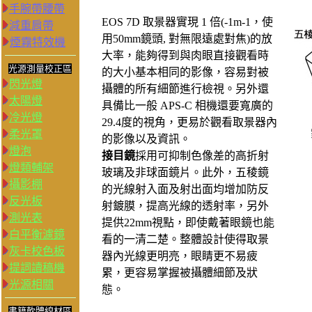
手腕帶腰帶
EOS 7D 取景器實現 1 倍(-1m-1，使
減重肩帶
用50mm鏡頭, 對無限遠處對焦)的放
煙霧特效機
大率，能夠得到與肉眼直接觀看時
光源測量校正區
的大小基本相同的影像，容易對被
閃光燈
攝體的所有細節進行檢視。另外還
太陽燈
具備比一般 APS-C 相機還要寬廣的
冷光燈
29.4度的視角，更易於觀看取景器內
柔光罩
的影像以及資訊。
燈泡
接目鏡
採用可抑制色像差的高折射
燈類輔架
玻璃及非球面鏡片。此外，五稜鏡
攝影棚
的光線射入面及射出面均增加防反
反光板
射鍍膜，提高光線的透射率，另外
測光表
提供22mm視點，即使戴著眼鏡也能
白平衡濾鏡
看的一清二楚。整體設計使得取景
灰卡校色板
器內光線更明亮，眼睛更不易疲
提詞讀稿機
累，更容易掌握被攝體細節及狀
光源相關
態。
書籍軟體線材區