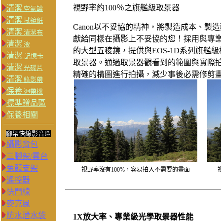
視野率約100％之旗艦級取景器
清潔
空氣罐
清潔
拭鏡紙
Canon以不妥協的精神，將製造成本、製造
清潔
清潔布
獻給同樣在攝影上不妥協的您！採用與專業相機EO
清潔
液
的大型五稜鏡，提供與EOS-1D系列旗艦級
清潔
記憶卡
取景器。通過取景器觀看到的範圍與實際
清潔
光碟片
精確的構圖進行拍攝，減少事後必需修剪
清潔
錄影帶
保養
迴帶機
標準贈品區
保養相關
腳架快線影音區
攝影背包
三腳架/雲台
兔籠支架
視野率沒有100%，容易拍入不需要的畫面
遙控器
快門線
麥克風
防水潛水袋
1X放大率、專業級光學取景器性能