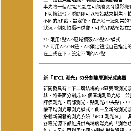
事先將一個AF點*1設在可能會突發攝影
下切換鈕*2，瞬間即可以預設點來對焦、
不同的AF點。設定後，在原地一邊如常的
狀況，例如拍攝棒球賽，可將AF點預設在二
*1: 限用1點AF/區域擴張AF/點AF模式
*2: 可用AF-ON鈕、AE鎖定鈕或自己指定
在上或在下，設定不同的AF點
新「 iFCL 測光」63分割雙層測光感應器
新開發具有上下二層結構的63區雙層測光
器，將畫面分割成 63 個區塊測量光線，並
評價測光、局部測光、點測光(中央點)、中
權平均測光等測光模式。此一全新的測光
搭載新開發的測光系統「iFCL測光※」，
各種光源下都能提供高精度曝光的「測色
能」。另外更利用19個AF點的對焦資訊，