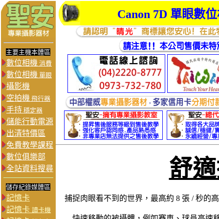
Canon 7D
單眼數位
主要主機本體區
數位相機
消費
數位相機
單眼
攝影機
空拍機
飛行器
手持
穩定器
儲能行動電源
出清特價區
免費教學課程
數位俱樂部
舒適
全站資料搜尋
儲存紀錄媒體區
記憶卡
捕捉肉眼看不到的世界，最高約 8 張 / 秒的
記憶卡
讀卡機
快速移動的被攝體，例如賽車、球員高速