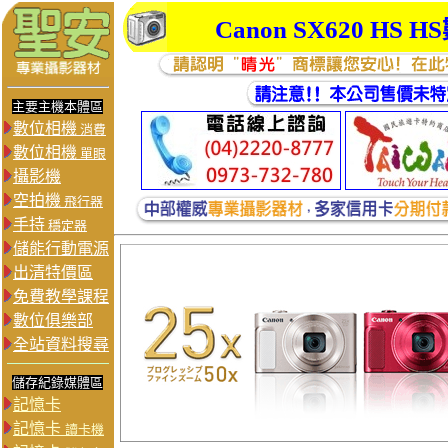
Canon SX620 HS
主要主機本體區
數位相機
消費
數位相機
單眼
攝影機
空拍機
飛行器
手持
穩定器
儲能行動電源
出清特價區
免費教學課程
數位俱樂部
全站資料搜尋
儲存紀錄媒體區
記憶卡
記憶卡
讀卡機