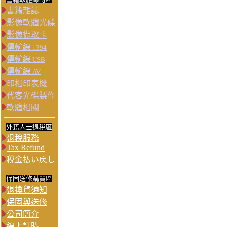
書籍雜誌
影像軟體光碟
影像擷取卡
傳輸線
1394
傳輸線
USB
傳輸線
AV
印相印表機
代客光碟製作
軟體相關
外籍人士退稅區
退稅服務
Tax Refund
稅金払い戻し
保固送修購買區
退換貨須知
保固與送修
公司簡介
線上訂購