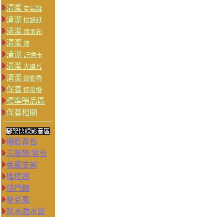
清潔
空氣罐
清潔
拭鏡紙
清潔
清潔布
清潔
液
清潔
記憶卡
清潔
光碟片
清潔
錄影帶
保養
迴帶機
標準贈品區
保養相關
腳架快線影音區
攝影背包
三腳架/雲台
兔籠支架
遙控器
快門線
麥克風
防水潛水袋