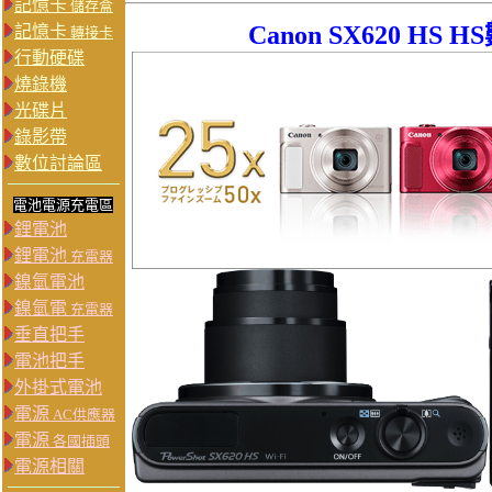
記憶卡
儲存盒
Canon
SX620 HS
HS
記憶卡
轉接卡
行動硬碟
燒錄機
光碟片
錄影帶
數位討論區
電池電源充電區
鋰電池
鋰電池
充電器
鎳氫電池
鎳氫電
充電器
垂直把手
電池把手
外掛式電池
電源
AC供應器
電源
各國插頭
電源相關