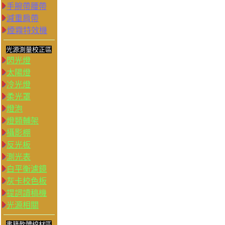
手腕帶腰帶
減重肩帶
煙霧特效機
光源測量校正區
閃光燈
太陽燈
冷光燈
柔光罩
燈泡
燈類輔架
攝影棚
反光板
測光表
白平衡濾鏡
灰卡校色板
提詞讀稿機
光源相關
書籍軟體線材區