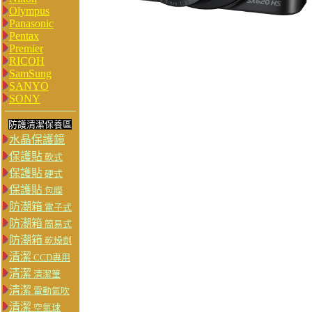
Olympus
Panasonic
Pentax
Premier
RICOH
SamSung
SANYO
SONY
防護清潔保養區
水晶保護鏡
保護貼
軟式
保護貼
硬式
保護貼
包膜
防潮箱
電子式
防潮箱
簡易式
防潮箱
乾燥劑
清潔
CCD專用
清潔
清潔筆
清潔
電動氣吹
清潔
空氣球