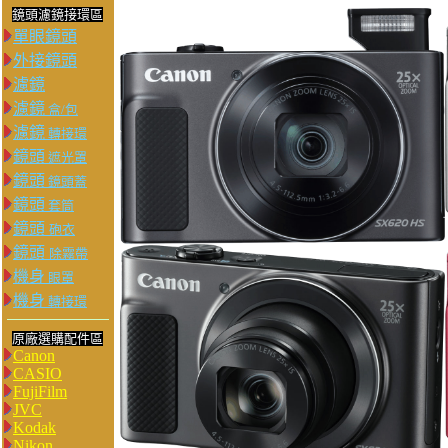
鏡頭濾鏡接環區
單眼鏡頭
外接鏡頭
濾鏡
濾鏡
盒/包
濾鏡
轉接環
鏡頭
遮光罩
鏡頭
鏡頭蓋
鏡頭
套筒
鏡頭
砲衣
鏡頭
除霧帶
機身
眼罩
機身
轉接環
原廠選購配件區
Canon
CASIO
FujiFilm
JVC
Kodak
Nikon