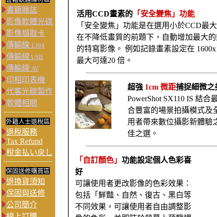
書籍雜誌
活用CCD畫素的
「安全變焦」功能
影像軟體光碟
「安全變焦」功能是在選用小於CCD最大畫
影像擷取卡
在不降低畫質的前題下，自動增加最大的
傳輸線
1394
的特寫影像。 例如記錄畫素設定在 1600x1
傳輸線
USB
最大可達20 倍。
傳輸線
AV
印相印表機
超強
1cm 微距
捕捉細微之
代客光碟製作
PowerShot SX110 
軟體相關
合豐富的場景拍攝模式及
外籍人士退稅區
用者帶來數位攝影新體驗
退稅服務
佳之選。
Tax Refund
稅金払い戻し
「自訂顏色」
功能設定個人色彩喜
保固送修購買區
好
退換貨須知
可讓使用者更改影像的色彩效果：
保固與送修
包括「鮮豔、自然、復古、黑白等
公司簡介
不同效果，可讓使用者自由調整影
線上訂購