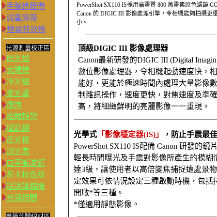
PowerShot SX110 IS採用高畫
質 800 萬畫素原色濾鏡 CC
手腕帶腰帶
Canon 的 DIGIC III 影像處理引擎，令相機能
減重肩帶
小。
煙霧特效機
光源測量校正區
頂級DIGIC III 影像處理器
閃光燈
Canon最新研發的DIGIC III (Digital Imaging 
太陽燈
數位影像處理器，令相機起動速度快，
冷光燈
能好，更能於極速時間內處理大量影像
柔光罩
制雜訊操作，速度更快，對焦速度及準
燈泡
高，將細緻鮮明的亮麗影像一一重現。
燈類輔架
攝影棚
光學式
「影像穩定器(IS)」
，防止手震最
反光板
PowerShot SX110 IS配備 Canon
測光表
輕長時間曝光及手震對影像所產生的模糊
白平衡濾鏡
達3級，讓使用者以高倍變焦捕捉遠處景
灰卡校色板
定效果可依情況設定三種啟動時機，包括
提詞讀稿機
開啟*等三種。
光源相關
*僅適用靜態影像。
書籍軟體線材區