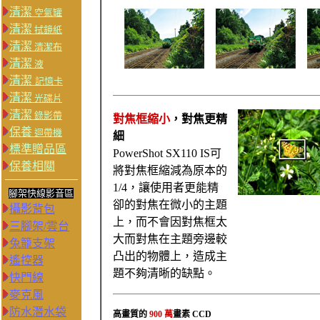
清潔
空氣罐
清潔
拭鏡紙
清潔
清潔布
清潔
液
清潔
記憶卡
清潔
光碟片
清潔
錄影帶
對焦框縮小
，對焦更精
保養
迴帶機
細
標準贈品區
PowerShot SX110 IS可
保養相關
將對焦框縮減為原本的
1/4，讓使用者更能精
腳架快線影音區
卻的對焦在微小的主題
攝影背包
上，而不會因對焦框太
三腳架/雲台
大而對焦在主題旁邊較
兔籠支架
凸出的物體上，造成主
遙控器
題不夠清晰的缺點。
快門線
麥克風
防水潛水袋
高畫質的
900 萬
畫素 CCD