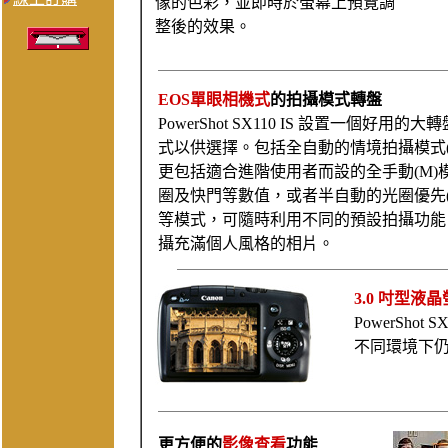
像的色彩，並即時於螢幕上預覽調
整後的效果。
EOS單眼相機式
的拍攝模式轉盤
PowerShot SX110 IS 設置一個好用
式以供選擇。包括全自動的情境拍攝模式(人
更包括適合進階使用者而設的全手動(M)
圈及快門等數值，或者半自動的光圈優先(Av
等模式，可隨時利用不同的預設拍攝功能
攝充滿個人風格的相片。
3.0 吋型液
PowerShot
不同環境下
更方便的
影像查看
功能