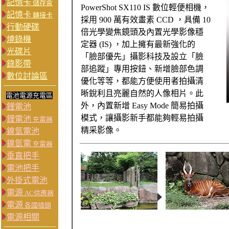
記憶卡
儲存盒
PowerShot SX110 IS 數位輕便相機，
記憶卡
轉接卡
採用 900 萬有效畫素 CCD ，具備 10
行動硬碟
倍光學變焦鏡頭及內置光學影像穩
燒錄機
定器 (IS) ，加上擁有最新強化的
光碟片
「臉部優先」攝影科技及設立「臉
錄影帶
部追蹤」專用按鈕、新增臉部色調
數位討論區
優化等等，都能方便使用者拍攝清
晰銳利且亮麗自然的人像相片。此
電池電源充電區
外，內置新增 Easy Mode 簡易拍攝
鋰電池
模式，讓攝影新手都能夠輕易拍攝
鋰電池
充電器
精采影像。
鎳氫電池
鎳氫電
充電器
垂直把手
電池把手
外掛式電池
電源
AC供應器
電源
各國插頭
電源相關