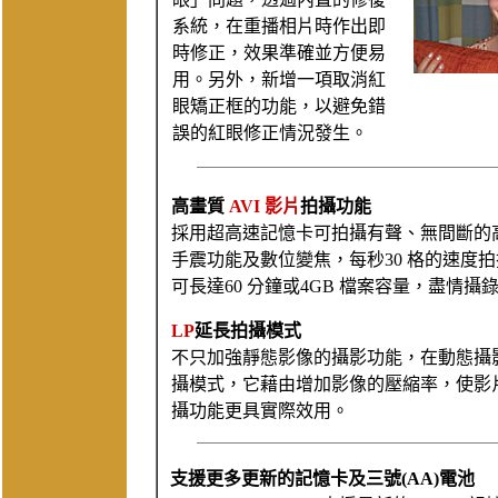
系統，在重播相片時作出即
時修正，效果準確並方便易
用。另外，新增一項取消紅
眼矯正框的功能，以避免錯
誤的紅眼修正情況發生。
高畫質
AVI 影片
拍攝功能
採用超高速記憶卡可拍攝有聲、無間斷的高
手震功能及數位變焦，每秒30 格的速度
可長達60 分鐘或4GB 檔案容量，盡情攝
LP
延長拍攝模式
不只加強靜態影像的攝影功能，在動態攝影上，Po
攝模式，它藉由增加影像的壓縮率，使影
攝功能更具實際效用。
支援更多更新的記憶卡及三號(AA)電池