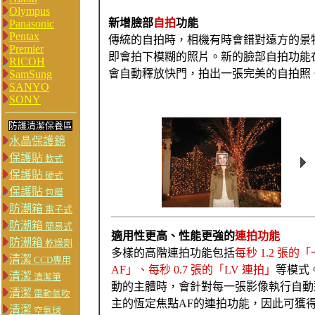
Olympus
新增臉部
自拍
功能
Panasonic
Pentax
傳統的自拍時，相機有時會錯對遠方的景
Premier
即會拍下模糊的照片。新的臉部自拍功能
RICOH
會自動釋放快門，拍出一張完美的自拍照
SamSung
SANYO
SONY
防護清潔保養區
水晶保護鏡
保護貼
軟式
保護貼
硬式
保護貼
包膜
防潮箱
電子式
防潮箱
簡易式
適用性更高、性能更強的
連拍功能
防潮箱
乾燥劑
多樣的高階連拍功能包括
每秒 1.2 張的
清潔
CCD專用
AF」、每秒 0.7 張的「LV 連拍」
等模式
清潔
清潔筆
動的主體時，會針對每一張影像執行自動
清潔
電動氣吹
主的恆定焦點AF的連拍功能，因此可獲
清潔
空氣球