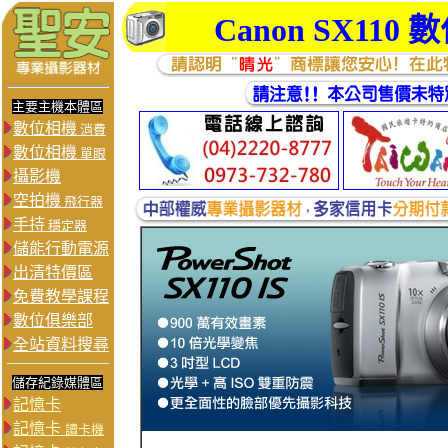
Canon SX110
數
主要主機本體區
數位相機
消費
數位相機
單眼
攝影機
空拍機
飛行器
手持
穩定器
儲能行動電源
出清特價區
免費教學課程
數位俱樂部
全站資料搜尋
儲存紀錄媒體區
記憶卡
記憶卡
讀卡機