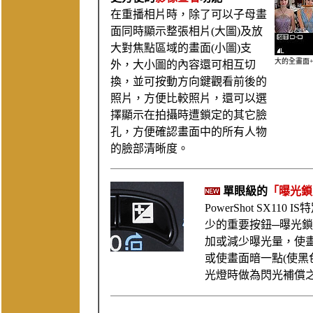
在重播相片時，除了可以子母畫
面同時顯示整張相片(大圖)及放
大對焦點區域的畫面(小圖)支
大的全畫面
外，大小圖的內容還可相互切
換，並可按動方向鍵觀看前後的
照片，方便比較照片，還可以選
擇顯示在拍攝時遭鎖定的其它臉
孔，方便確認畫面中的所有人物
的臉部清晰度。
單眼級的
「曝光鎖
PowerShot SX1
少的重要按鈕─曝光鎖
加或減少曝光量，使畫
或使畫面暗一點(使黑
光燈時做為閃光補償