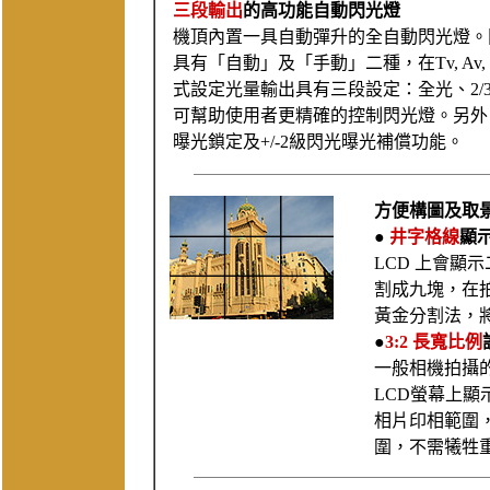
三段輸出
的高功能自動閃光燈
機頂內置一具自動彈升的全自動閃光燈。
具有「自動」及「手動」二種，在Tv, Av
式設定光量輸出具有三段設定：全光、2/3
可幫助使用者更精確的控制閃光燈。另外
曝光鎖定及+/-2級閃光曝光補償功能。
方便構圖及取
●
井字格線
顯
LCD 上會顯
割成九塊，在
黃金分割法，
●
3:2 長寬比例
一般相機拍攝的
LCD螢幕上顯示3
相片印相範圍
圍，不需犧牲