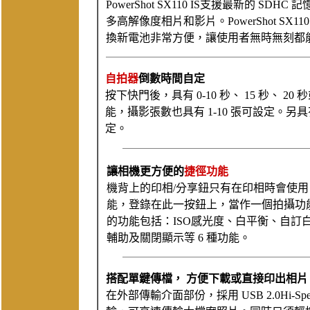
PowerShot SX110 IS支援最新的 SDH
多高解像度相片和影片。PowerShot SX110
換新電池非常方便，讓使用者無時無刻都
自拍器
倒數時間自定
按下快門後，具有 0-10 秒、 15 秒、 20
能，攝影張數也具有 1-10 張可設定。另具有
定。
讓相機更方便的
捷徑功能
機背上的印相/分享鈕只有在印相時會使用，
能，登錄在此一按鈕上，當作一個拍攝功
的功能包括：ISO感光度、白平衡、自訂
輔助及關閉顯示等 6 種功能。
搭配單鍵傳檔， 方便下載或直接印出相片
在外部傳輸介面部份，採用 USB 2.0Hi-Sp