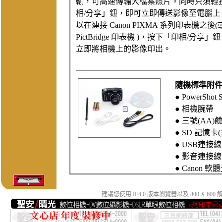
輸，可高速傳輸大檔案照片。同時只須輕
相/分享」鈕，即可立即傳送影像至電腦上
以在連接 Canon PIXMA 系列印表機之後
PictBridge 印表機 )，按下「印相/分享
立即將相機上的影像印出。
隨機標準附
● PowerShot
● 相機腕帶
● 三號(AA
● SD 記憶卡(
● USB連接線 
● 影音連接線 
● Canon 軟
建議您使用 IE4.0 版本瀏覽器以及 800 X 6