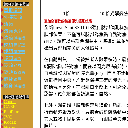
鏡頭濾鏡接環區
單眼鏡頭
1倍
10 倍光學變
外接鏡頭
更加全面性的臉部優先攝影技術
濾鏡
全新PowerShot SX110 IS強化臉
濾鏡
盒/包
臉部位置，不僅可以臉部為焦點自動對焦(A
濾鏡
轉接環
(FE)，還可以臉部色調為主，準確計算並
鏡頭
遮光罩
攝出最理想完美的人像照片。
鏡頭
鏡頭蓋
鏡頭
套筒
在自動對焦上，當被拍者人數眾多時，最
鏡頭
砲衣
9張臉部準確對焦。而在以閃光燈攝影時
鏡頭
除霧帶
自動調整閃光燈的曝光量(FE)，而且不
機身
眼罩
偏離構圖中央，均能夠保持正確的曝光，
機身
轉接環
的情況。另外，在臉部白平衡上，可避免
影響，確保臉部色調適當、自然。
原廠選購配件區
Canon
此外，還新增「臉部鎖定及追蹤」功能，
CASIO
FujiFilm
行自動追蹤及對焦，最適合於群體活動中
JVC
它人或物干擾對焦，可以一直跟隨至最佳
Kodak
照片。
Nikon