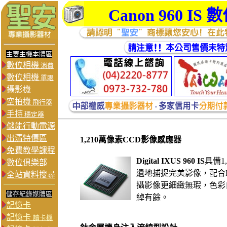
Canon 960 IS
數
主要主機本體區
數位相機
消費
數位相機
單眼
攝影機
空拍機
飛行器
手持
穩定器
儲能行動電源
出清特價區
1,210萬像素CCD影像感應器
免費教學課程
Digital IXUS 960 IS
具備1
數位俱樂部
遺地捕捉完美影像，配合DI
全站資料搜尋
攝影像更細緻無瑕，色彩
儲存紀錄媒體區
綽有餘。
記憶卡
記憶卡
讀卡機