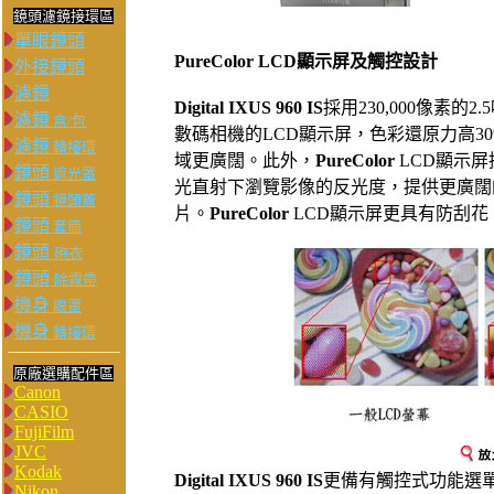
鏡頭濾鏡接環區
單眼鏡頭
PureColor LCD顯示屏及觸控設計
外接鏡頭
濾鏡
Digital IXUS 960 IS
採用230,000像素的2.
濾鏡
盒/包
數碼相機的LCD顯示屏，色彩還原力高3
濾鏡
轉接環
域更廣闊。此外，
PureColor
LCD顯示
鏡頭
遮光罩
光直射下瀏覽影像的反光度，提供更廣闊
鏡頭
鏡頭蓋
片。
PureColor
LCD顯示屏更具有防刮
鏡頭
套筒
鏡頭
砲衣
鏡頭
除霧帶
機身
眼罩
機身
轉接環
原廠選購配件區
Canon
CASIO
FujiFilm
JVC
Kodak
Digital IXUS 960 IS
更備有觸控式功能選單
Nikon