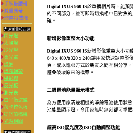
手腕帶腰帶
Digital IXUS 960 IS
於重播相片時，能預
減重肩帶
的不同部分，並可即時切換相中已對焦的
煙霧特效機
確。
光源測量校正區
閃光燈
新增影像重整大小功能
太陽燈
冷光燈
Digital IXUS 960 IS
新增影像重整大小功能，提供
柔光罩
640 x 480及320 x 240)讓用家
燈泡
頁，或以電郵方式於朋友之間互相分享，
燈類輔架
避免破壞原來的檔案。
攝影棚
反光板
三級電池能量顯示模式
測光表
白平衡濾鏡
為方便用家清楚相機的淨餘電池使用狀態
灰卡校色板
池能量顯示燈，令用家無時無刻都可掌握
提詞讀稿機
光源相關
超高ISO感光度及ISO自動調整功能
書籍軟體線材區