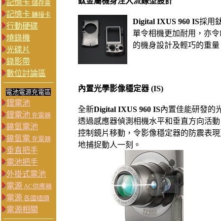
鈦金屬機身注入流線型設計
記憶卡
儲存盒
記憶卡
轉接卡
Digital IXUS 960 IS
採用
行動硬碟
單令相機更加耐用，亦令Digi
燒錄機
的機身設計及輕巧的重量
光碟片
錄影帶
數位討論區
內置光學影像穩定器 (IS)
電池電源充電區
鋰電池
全新
Digital IXUS 960 IS
內置佳能研發的光學影
鋰電池
充電器
透過感應器偵測相機水平和垂直方向活動
鎳氫電池
控制鏡片移動，令影像穩定器的防震表現
鎳氫電
充電器
地捕捉動人一刻。
垂直把手
電池把手
外掛式電池
電源
AC供應器
電源
各國插頭
電源相關