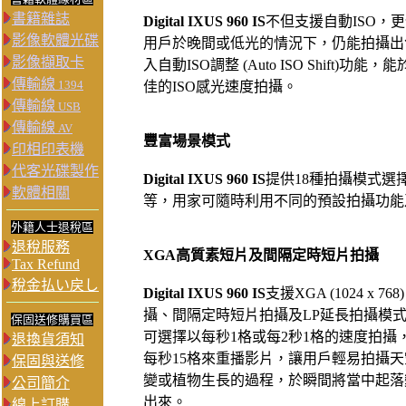
書籍雜誌
Digital IXUS 960 IS
不但支援自動ISO，更
影像軟體光碟
用戶於晚間或低光的情況下，仍能拍攝出
影像擷取卡
入自動ISO調整 (Auto ISO Shift
傳輸線
1394
佳的ISO感光速度拍攝。
傳輸線
USB
傳輸線
AV
豐富場景模式
印相印表機
代客光碟製作
Digital IXUS 960 IS
提供18種拍攝模式選
軟體相關
等，用家可隨時利用不同的預設拍攝功能
外籍人士退稅區
退稅服務
XGA高質素短片及間隔定時短片拍攝
Tax Refund
稅金払い戻し
Digital IXUS 960 IS
支援XGA (1024 x 76
攝、間隔定時短片拍攝及LP延長拍攝模
保固送修購買區
可選擇以每秒1格或每2秒1格的速度拍攝
退換貨須知
每秒15格來重播影片，讓用戶輕易拍攝
保固與送修
變或植物生長的過程，於瞬間將當中起落
公司簡介
出來。
線上訂購