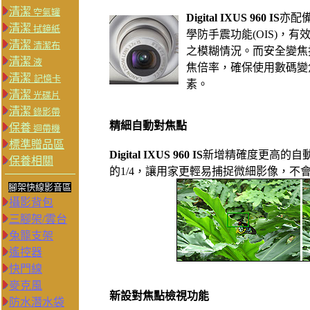
清潔
空氣罐
Digital IXUS 960 IS
亦配備
清潔
拭鏡紙
學防手震功能(OIS)，
清潔
清潔布
之模糊情況。而安全變焦
清潔
液
焦倍率，確保使用數碼變
清潔
記憶卡
素。
清潔
光碟片
清潔
錄影帶
精細自動對焦點
保養
迴帶機
標準贈品區
Digital IXUS 960 IS
新增精確度更高的自
保養相關
的1/4，讓用家更輕易捕捉微細影像，不
腳架快線影音區
攝影背包
三腳架/雲台
兔籠支架
遙控器
快門線
麥克風
新設對焦點檢視功能
防水潛水袋