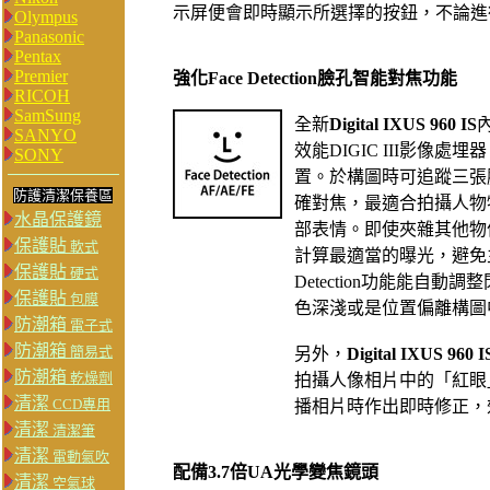
示屏便會即時顯示所選擇的按鈕，不論進
Olympus
Panasonic
Pentax
Premier
強化Face Detection臉孔智能對焦功能
RICOH
SamSung
全新
Digital IXUS 960 IS
SANYO
效能DIGIC III影像
SONY
置。於構圖時可追蹤三張
防護清潔保養區
確對焦，最適合拍攝人物
水晶保護鏡
部表情。即使夾雜其他物
保護貼
軟式
計算最適當的曝光，避免主
保護貼
硬式
Detection功能能自
保護貼
包膜
色深淺或是位置偏離構圖
防潮箱
電子式
防潮箱
簡易式
另外，
Digital IXUS 960 I
防潮箱
乾燥劑
拍攝人像相片中的「紅眼
清潔
CCD專用
播相片時作出即時修正，
清潔
清潔筆
清潔
電動氣吹
配備3.7倍UA光學變焦鏡頭
清潔
空氣球