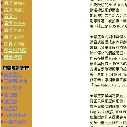
清潔
拭鏡紙
化為吸睛的 9:16 直
清潔
清潔布
對婚禮錄影師而言，一
能延伸出適合新人分享
清潔
液
則意味著一次拍攝，就
清潔
記憶卡
奏。這正是 EOS R6V 所定
清潔
光碟片
清潔
★聚焦直式創作與個人
錄影帶
當直式拍攝成為內容創作的
保養
迴帶機
邏輯出發重新設計拍攝體
標準贈品區
始／停止的觸控配置，
保養相關
作者在拍攝 Reels、
構圖與操作。 EOS 
腳架快線影音區
支援自動旋轉顯示的拍
攝影背包
暢。再加上 14 個可
作節奏，讓相機真正成
三腳架/雲台
「One Video, Many
兔籠支架
遙控器
★聚焦美學與電影感：
真正具電影感的影像，
快門線
膚色與層次的細膩平衡。EOS 
麥克風
Log 3，並支援 HDR 
防水潛水袋
風格型創作者提供更具彈性
手腕帶腰帶
更多中低亮度細節，讓