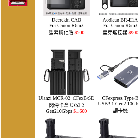
Deerekin CAB
Aodlean BR-E1A
For Canon R6m3
For Canon R6m3
螢幕鋼化貼
$500
藍芽遙控器
$90
Ulanzi MCR-02 CFexB/SD
CFexpress Type-
USB3.1 Gen2 10Gb
閃傳卡盒 Usb3.2
讀卡機
Gen210Gbps
$1,600