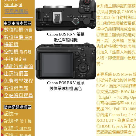
SunLight
★升級主體辨識與高精
停產品牌區
◎採用 雙像素 CMOS
達 1,053 個自動
主要主機本體區
◎自動對焦靈敏度最低可達
境中仍能順利完成合焦
數位相機
消費
Canon EOS R6 V 螢幕
◎智慧主體偵測功能可
數位相機
單眼
數位單眼相機
鳥、馬）及車輛，無論
攝影機
皆能維持穩定對焦表現
空拍機
飛行器
◎加入「註冊人物優先」
人物，即使畫面中出現
手持
穩定器
物。
儲能行動電源
出清特價區
★專業級 EOS Movie
◎提供多樣化影片壓縮與記
免費教學課程
Canon EOS R6 V 鏡頭
RAW，滿足不同製作
數位俱樂部
數位單眼相機 黑色
◎支援高解析 RAW 與 Op
全站資料搜尋
（Light） – 7K 30p 
◎可拍攝高格率 4K 12
儲存紀錄媒體區
支援 2K／Full HD 
記憶卡
◎內建 Canon Log 2、
及3D LUT，為專業調
記憶卡
讀卡機
◎HDMI Type A 端子
記憶卡
儲存盒
業記錄設備無縫整合。
記憶卡
轉接卡