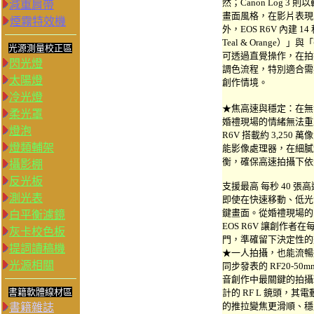
然；Canon Log 
減重肩帶
畫面風格，在影片表現
煙霧特效機
外，EOS R6V 內建 
Teal & Orange）
光源測量校正區
可透過直覺操作，在拍
閃光燈
調色流程，特別適合需
太陽燈
創作情境。
冷光燈
★焦高速與穩定：在無
柔光罩
婚禮現場的情緒無法重
燈泡
R6V 搭載約 3,250 萬
燈類輔架
能影像處理器，在細膩
衡，確保高速拍攝下依
攝影棚
反光板
支援最高 每秒 40 
測光表
即使在快速移動、低光
鍵畫面。從婚禮現場的 F
白平衡濾鏡
EOS R6V 讓創作
灰卡校色板
門，準確留下決定性的
提詞讀稿機
★一人拍攝，也能流暢
光源相關
同步發表的 RF20-50m
音創作中最關鍵的拍攝環
書籍軟體線材區
計的 RF L 鏡頭，
的推拉變焦更滑順、穩
書籍雜誌