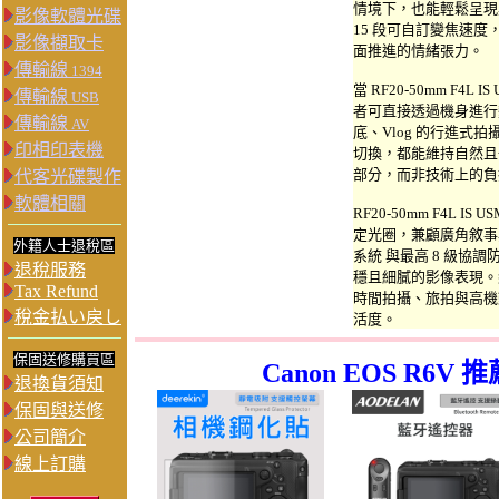
情境下，也能輕鬆呈現
影像軟體光碟
15 段可自訂變焦速
影像擷取卡
面推進的情緒張力。
傳輸線
1394
當 RF20-50mm F4L 
傳輸線
USB
者可直接透過機身進行
傳輸線
AV
底、Vlog 的行進式
印相印表機
切換，都能維持自然且
部分，而非技術上的負
代客光碟製作
軟體相關
RF20-50mm F4L IS 
定光圈，兼顧廣角敘事與
外籍人士退稅區
系統 與最高 8 級協
退稅服務
穩且細膩的影像表現。約
Tax Refund
時間拍攝、旅拍與高機
稅金払い戻し
活度。
保固送修購買區
Canon EOS R6
退換貨須知
保固與送修
公司簡介
線上訂購