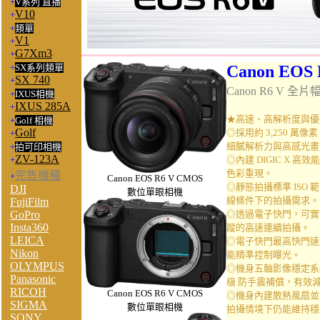
+
V系列 直播
V10
+
+
類單
V1
+
G7Xm3
+
+
SX系列類單
Canon
EOS 
SX 740
+
Canon
R6 V 全片
+
IXUS相機
IXUS 285A
+
★高速、高解析度與優
+
Golf 相機
Golf
◎採用約 3,250 萬像
+
細膩解析力與高感光畫
+
拍可印相機
ZV-123A
+
◎內建 DIGIC X
色彩重現。
完售機種
+
Canon EOS R6 V CMOS
◎靜態拍攝標準 ISO 範圍
DJI
數位單眼相機
線條件下的拍攝需求。
FujiFilm
GoPro
◎透過電子快門，可實現最
Insta360
蹤的高速連續拍攝。
LEICA
◎電子快門最高快門速度達
Nikon
能精準控制曝光。
OLYMPUS
◎機身五軸影像穩定系統於
Panasonic
級 防手震補償，有效
RICOH
Canon EOS R6 V CMOS
◎機身內建散熱風扇並
SIGMA
數位單眼相機
拍攝情境下仍能維持穩
SONY