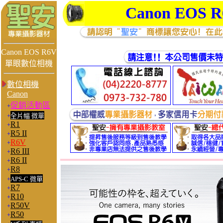
Canon EOS R
Canon EOS R6V
單眼數位相機
數位相機
Canon
促銷活動區
+
+
全片幅 微單
R1
+
R5 II
+
R6V
+
R6 III
+
R6 II
+
R8
+
+
APS-C 微單
R7
+
R10
+
R50V
+
R50
+