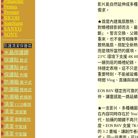
Panasonic
影片能自然延伸成多種
Pentax
需求。
Premier
RICOH
★首度內建風扇散熱：
SamSung
對婚禮錄影師而言，最
SANYO
斷」。誓言交換、父親牽手
SONY
重來，也不會等相機準備好
散熱風扇，搭配全新熱
防護清潔保養區
而是理所當然的選項。 
水晶保護鏡
23°C 環境下支援 4
保護貼
軟式
一鏡到底的婚禮紀錄，
保護貼
硬式
持穩定表現。這不只是
重要時刻，不能被設備
保護貼
包膜
時間 Vlog、直播與
防潮箱
電子式
防潮箱
簡易式
EOS R6V 穩定而
防潮箱
伴，讓靈感能一路延續
乾燥劑
清潔
CCD專用
★一支影片，多種構圖
清潔
清潔筆
在內容同時存在於 YouTube、
清潔
電動氣吹
代，拍攝的關鍵不再只
度。EOS R6V 支援 7
清潔
空氣球
的 3:2 畫幅，讓創
清潔
空氣罐
式。 同一段畫面，可以