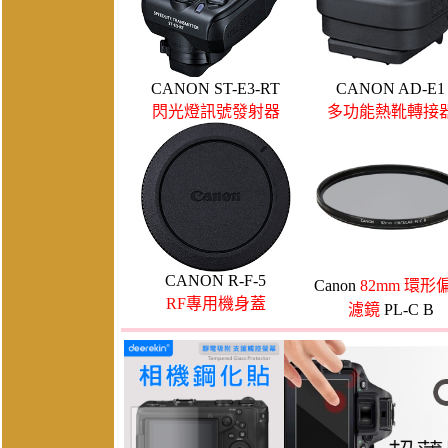
CANON ST-E3-RT
CANON AD-E1
閃光燈訊號發射器
多功能熱靴轉接
CANON R-F-5
Canon
82mm 環形
RF專用機身蓋
濾鏡
PL-C B