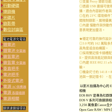
◎支援 Proxy 錄
行動硬碟
◎透過 USB 連接可使用 
播，適合內容創作者與
燒錄機
◎在約 23°C 環境條件下
光碟片
間限制錄影，展現優異
錄影帶
◎內建 慢動作與快動作影片
數位討論區
意表現更加靈活。
★穩定可靠的操作設計
電池電源充電區
◎3.0 吋約 162 萬
鋰電池
高角度或自拍構圖。
鋰電池
充電器
◎採用雙記憶卡插槽配置，支援C
鎳氫電池
II，提供高效能記錄
鎳氫電
◎內建 IEEE 802.11 
充電器
輸。
垂直把手
◎機身尺寸約 141.8 × 8
電池把手
池與一張記憶卡），在
外掛式電池
以影片拍攝為中心的 EOS 
電源
AC供應器
相機
電源
各國插頭
EOS R6V 是專為
電源相關
EOS V 系列可換鏡頭
3,250 萬像素Cano
鏡頭濾鏡接環區
Open Gate RAW 