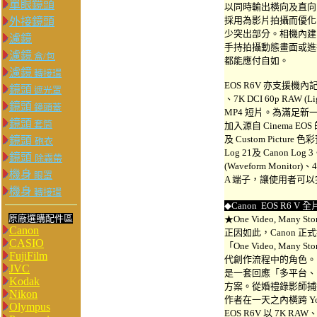
單眼鏡頭
以同時輸出橫向及直向內
採用為影片拍攝而優化
外接鏡頭
少突出部分。相機內建 5
濾鏡
手持拍攝動態畫面或進
濾鏡
盒/包
都能應付自如。
濾鏡
轉接環
EOS R6V 亦支援機內記錄 7
鏡頭
遮光罩
、7K DCI 60p RAW (L
鏡頭
鏡頭蓋
MP4 短片。為滿足新一
鏡頭
套筒
加入源自 Cinema EOS 
及 Custom Pictur
鏡頭
砲衣
Log 21及 Canon L
鏡頭
除霧帶
(Waveform Monit
機身
眼罩
A 端子，讓使用者可
機身
轉接環
◆
C
anon
EOS R6 V
全
原廠選購配件區
★One Video, Man
Canon
正因如此，Canon 正
CASIO
「One Video, Ma
FujiFilm
代創作流程中的角色。
JVC
是一套回應「多平台、
Kodak
方案。從婚禮錄影師捕
Nikon
作者在一天之內橫跨 YouT
Olympus
EOS R6V 以 7K R