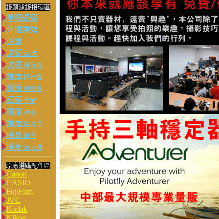
鏡頭濾鏡接環區
單眼鏡頭
外接鏡頭
濾鏡
濾鏡
盒/包
濾鏡
轉接環
鏡頭
遮光罩
鏡頭
鏡頭蓋
鏡頭
套筒
鏡頭
砲衣
鏡頭
除霧帶
機身
眼罩
機身
轉接環
原廠選購配件區
Canon
CASIO
FujiFilm
JVC
Kodak
Nikon