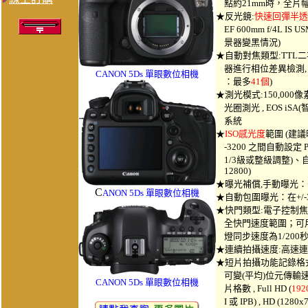
點約21mm時，全片幅
★反光鏡:
快速回彈半透
EF 600mm f/4L
景器變黑情況)
★自動對焦類型:TTL
器進行相位差異檢測,
CANON 5Ds
單眼數位相機
：最多
41個
)
★測光模式:150,000
光圈測光 , EOS iSA(智慧主
系統
★
ISO感光度
範圍 (建議
-3200 之間自動設定 P、
1/3級或整級調整)、自動、或
12800)
★曝光補償,手動曝光：+
C
ANON 5Ds
單眼數位相機
★自動包圍曝光：在+/-3
★快門類型:電子控制焦
全快門速度範圍；可用
燈同步速度為1/200
★連續拍攝速度:高速
★短片拍攝功能記錄格式:MO
可變(平均)位元傳輸速率
C
ANON 5Ds
單眼數位相機
片格數 , Full HD (
192
I 或 IPB) , HD (1280x7