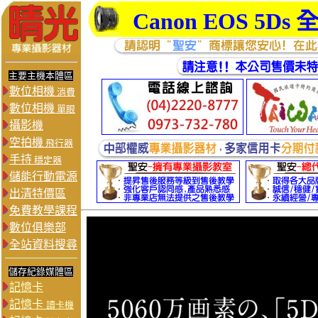
Canon EOS 5
主要主機本體區
數位相機
消費
數位相機
單眼
攝影機
空拍機
飛行器
手持
穩定器
儲能行動電源
出清特價區
免費教學課程
數位俱樂部
全站資料搜尋
儲存紀錄媒體區
記憶卡
記憶卡
讀卡機