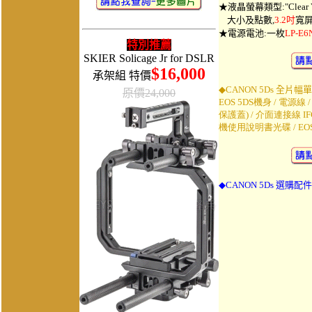
★液晶螢幕類型:"Clear V
大小及點數,
3.2吋
寬屏
★電源電池:一枚
LP-E6
特別推薦
SKIER Solicage Jr for DSLR
$16,000
承架組 特價
◆
CANON 5Ds
全
片幅單
原價24,000
EOS 5DS機身 / 電源線 /
保護蓋) / 介面連接線 IFC
機使用說明書光碟 / E
◆
C
ANON 5Ds
選購配件