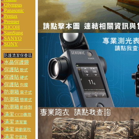
Olympus
Panasonic
Pentax
Premier
RICOH
SamSung
SANYO
SONY
防護清潔保養區
水晶保護鏡
保護貼
軟式
保護貼
硬式
保護貼
包膜
防潮箱
電子式
防潮箱
簡易式
防潮箱
乾燥劑
清潔
CCD專用
清潔
清潔筆
清潔
電動氣吹
清潔
空氣球