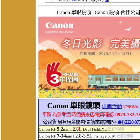
Canon 單眼鏡頭 | Canon 鏡頭 台佳公司貨 最新活
Canon 單眼鏡頭
促銷活動
2026/08/04
平輸 為參考價 時價請來店/電再確認
0973-732-7
公司貨 另有現金優惠價 請來電詢問->
(04) 2220-87
5.2
2.8
L
Canon RF
mm F
Daul FishEYE
單眼鏡頭
7-14
2.8-3.5L
Canon RF
mm F
Fisheye STM
單眼鏡頭