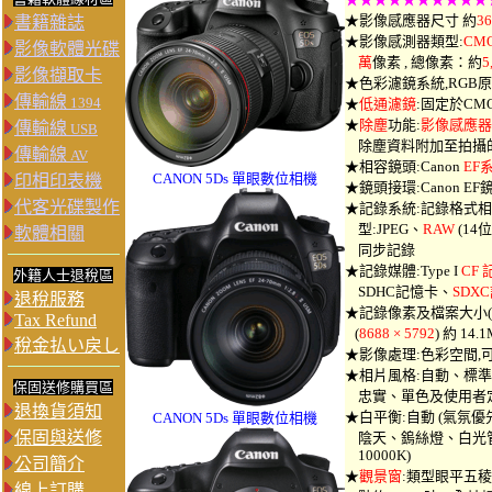
★影像感應器尺寸 約
36
書籍雜誌
★影像感測器類型:
CM
影像軟體光碟
萬
像素 , 總像素：約
5
影像擷取卡
★色彩濾鏡系統,RGB
傳輸線
1394
★
低通濾鏡
:固定於CM
★
除塵
功能:
影像感應器
傳輸線
USB
除塵資料附加至拍攝
傳輸線
AV
★相容鏡頭:Canon
EF
C
ANON 5Ds
單眼數位相機
印相印表機
★鏡頭接環:Canon E
代客光碟製作
★記錄系統:記錄格式相機
型:JPEG、
RAW
(14位
軟體相關
同步記錄
★記錄媒體:Type I
CF
外籍人士退稅區
SDHC記憶卡、
SDX
退稅服務
★記錄像素及檔案大小(全片
Tax Refund
(
8688 × 5792
) 約 14.
稅金払い戻し
★影像處理:色彩空間,可選擇
★相片風格:自動、標
保固送修購買區
忠實、單色及使用者定
退換貨須知
★白平衡:自動 (氣氛優
C
ANON 5Ds
單眼數位相機
保固與送修
陰天、鎢絲燈、白光管、
10000K)
公司簡介
★
觀景窗
:類型眼平五稜
線上訂購