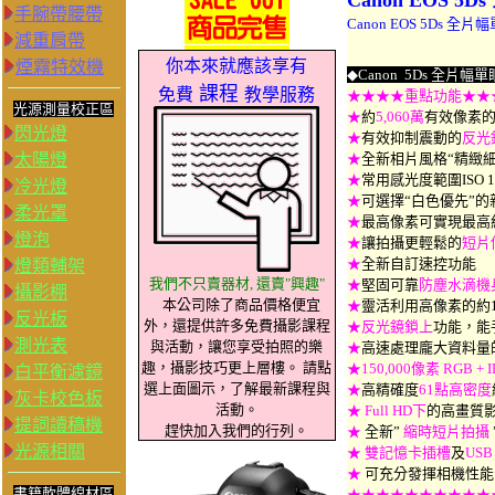
Canon
EOS 5
手腕帶腰帶
Canon EOS 5Ds 
減重肩帶
你本來就應該享有
煙霧特效機
◆
C
anon 5Ds 全片
課程
免費
教學服務
★★
★★重點功能
★
★
光源測量校正區
★
約
5,060萬
有效像素
閃光燈
★
有效抑制震動的
反光
太陽燈
★
全新相片風格“精緻
★
常用感光度範圍ISO 10
冷光燈
★
可選擇“白色優先”
柔光罩
★
最高像素可實現最高
燈泡
★
讓拍攝更輕鬆的
短片
★
全新自訂速控功能
燈類輔架
我們不只賣器材, 還賣"興趣"
★
堅固可靠
防塵水滴機
攝影棚
本公司除了商品價格便宜
★
靈活利用高像素的約1
反光板
外，還提供許多免費攝影課程
★反光鏡鎖上
功能，能
測光表
與活動，讓您享受拍照的樂
★
高速處理龐大資料量
趣，攝影技巧更上層樓。 請點
★150,000像素 RGB 
白平衡濾鏡
選上面圖示，了解最新課程與
★
高精確度
61點高密度
灰卡校色板
活動。
★
Full HD下
的高畫質
提詞讀稿機
趕快加入我們的行列。
★
全新”
縮時短片拍攝
光源相關
★
雙記憶卡插槽
及
USB 
★
可充分發揮相機性能
書籍軟體線材區
★★★★★★★★★★