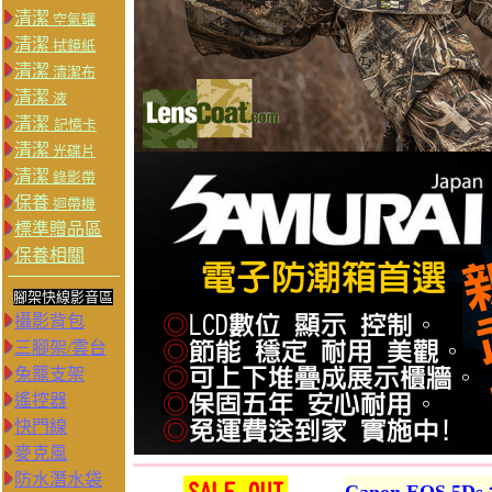
清潔
空氣罐
清潔
拭鏡紙
清潔
清潔布
清潔
液
清潔
記憶卡
清潔
光碟片
清潔
錄影帶
保養
迴帶機
標準贈品區
保養相關
腳架快線影音區
攝影背包
三腳架/雲台
兔籠支架
遙控器
快門線
麥克風
防水潛水袋