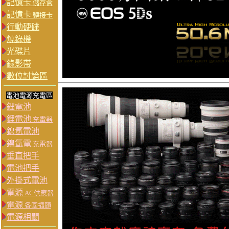
記憶卡
儲存盒
記憶卡
轉接卡
行動硬碟
燒錄機
光碟片
錄影帶
數位討論區
電池電源充電區
鋰電池
鋰電池
充電器
鎳氫電池
鎳氫電
充電器
垂直把手
電池把手
外掛式電池
電源
AC供應器
電源
各國插頭
電源相關