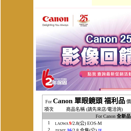
Canon 單眼鏡頭 福利品
For
價
項次
商品名稱 (請先來店/電洽詢)
For Canon
全新品
1
9
/2.8(公) EOS-M
LAOWA
2
16
/2.8 合焦(公)
ZENIT
詳