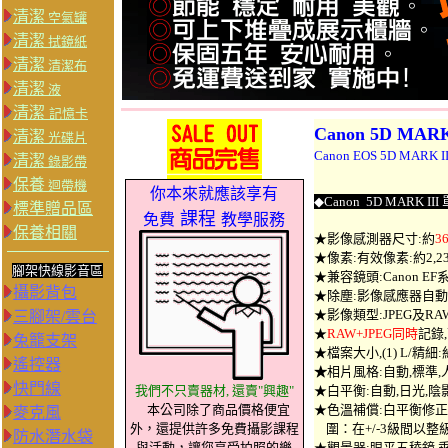
清潔
空氣罐
清潔
拭鏡紙
清潔
清潔布
清潔
液
清潔
記憶卡
Canon
5D MAR
清潔
光碟片
Canon EOS 5D M
清潔
錄影帶
保養
迴帶機
你本來就應該享有
◆
C
anon 5D MARK I
標準贈品區
課程
免費
教學服務
保養相關
★影像感測器尺寸:約
3
★像素:有效像素:約2,2
腳架快線影音區
★兼容鏡頭:Canon EF
攝影背包
★除塵:影像感應器自
★影像類型:JPEG及RAW
三腳架/雲台
★
RAW+JPEG同時
記錄
兔籠支架
★檔案大小,(1) L/精細:約2
遙控器
★
相片風格:自動,標準,
快門線
我們不只賣器材, 還賣"興趣"
★白平衡:自動,日光,陰
本公司除了商品價格便宜
★色溫補償:白平衡修正
麥克風
外，還提供許多免費攝影課程
圍：在+/-3級間以整
防水潛水袋
與活動，讓您享受拍照的樂
★觀景器:眼平五稜鏡,垂