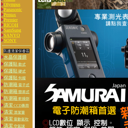
Olympus
Panasonic
Pentax
Premier
RICOH
SamSung
SANYO
SONY
防護清潔保養區
水晶保護鏡
保護貼
軟式
保護貼
硬式
保護貼
包膜
防潮箱
電子式
防潮箱
簡易式
防潮箱
乾燥劑
清潔
CCD專用
清潔
清潔筆
清潔
電動氣吹
清潔
空氣球