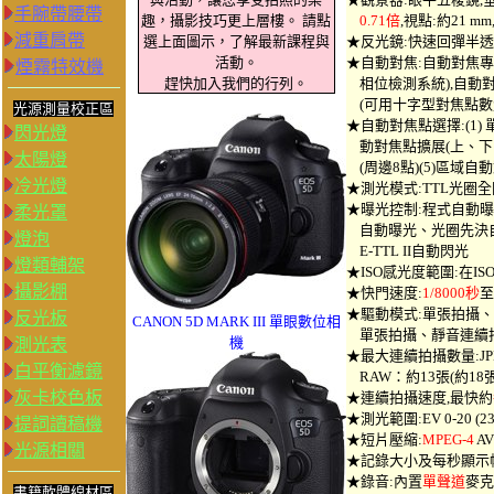
手腕帶腰帶
趣，攝影技巧更上層樓。 請點
0.71倍
,視點:約21 m
減重肩帶
選上面圖示，了解最新課程與
★反光鏡:快速回彈半
活動。
★自動對焦:自動對焦專
煙霧特效機
趕快加入我們的行列。
相位檢測系統),自動對
(可用十字型對焦點數
光源測量校正區
★自動對焦點選擇:(1) 單
閃光燈
動對焦點擴展(上、下、左
太陽燈
(周邊8點)(5)區域自動
冷光燈
★測光模式:TTL光圈全
★曝光控制:程式自動曝
柔光罩
自動曝光、光圈先決自
燈泡
E-TTL II自動閃光
燈類輔架
★ISO感光度範圍:在ISO 
攝影棚
★快門速度:
1/8000秒
至
★驅動模式:單張拍攝
反光板
C
ANON 5D MARK III
單眼數位相
單張拍攝、靜音連續拍攝
機
測光表
★最大連續拍攝數量:JPEG
白平衡濾鏡
RAW：約13張(約18張) 
灰卡校色板
★連續拍攝速度,最快約
★測光範圍:EV 0-20 (23
提詞讀稿機
★短片壓縮:
MPEG-4
AV
光源相關
★記錄大小及每秒顯示幀數
★錄音:內置
單聲道
麥克
書籍軟體線材區