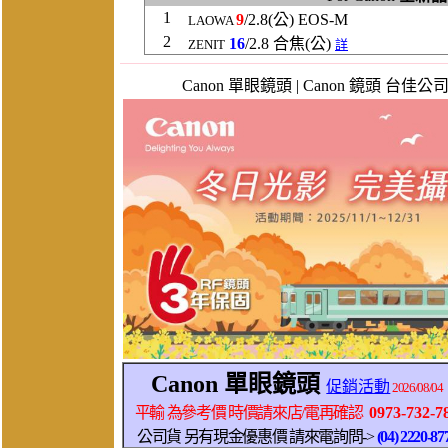
1
9
/2.8(公) EOS-M
LAOWA
2
16
/2.8 合焦(公)
ZENIT
詳
Canon 單眼鏡頭 | Canon 鏡頭 台佳公司貨 最新活
Canon 單眼鏡頭
促銷活動
2026/08/04
平輸 為參考價 時價請來店/電再確認
0973-732-7
公司貨 另有現金優惠價 請來電詢問->
(04) 2220-87