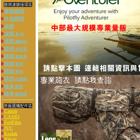
鏡頭濾鏡接環區
單眼鏡頭
外接鏡頭
濾鏡
濾鏡
盒/包
濾鏡
轉接環
鏡頭
遮光罩
鏡頭
鏡頭蓋
鏡頭
套筒
鏡頭
砲衣
鏡頭
除霧帶
機身
眼罩
機身
轉接環
原廠選購配件區
Canon
CASIO
FujiFilm
JVC
Kodak
Nikon