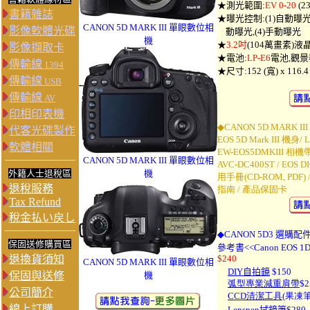
★測光範圍:
EV 0-20
(2
書籍雜誌
★曝光控制:(1)自動曝光
C
ANON 5D MARK III
單眼數位相
影像軟體光碟
動曝光,(4)手動曝光
機
★
3.2吋
(104萬畫素)液晶螢幕
影像擷取卡
★電池:
LP-E6
電池,觀景
傳輸線
1394
★尺寸:152 (寬) x 116.4
傳輸線
USB
傳輸線
AV
印相印表機
◆
CANON 5D MARK III
代客光碟製作
EOS 5D Mark III 機身/
軟體相關
EW-EOS5DMKIII 相
C
ANON 5D MARK III
單眼數位相
AVC-DC400ST / EOS DI
外籍人士退稅區
機
用手冊(CD-ROM, PDF)
退稅服務
指南 / 產品保固卡
Tax Refund
稅金払い戻し
◆
C
ANON 5D3
選購配
保固送修購買區
參考書<<
Canon EOS 1D
退換貨須知
$240
C
ANON 5D MARK III
單眼數位相
DIY自拍鏡
$150
保固與送修
機
弧型專業減重肩帶
$2
公司簡介
CCD清潔工具
(果凍筆
線上訂購
Lenspen拭鏡筆
$
28
0