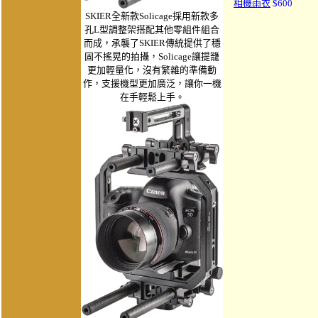
相機雨衣
$600
SKIER全新款Solicage採用新款多
孔L型調整架搭配其他零組件組合
而成，承襲了SKIER傳統提供了穩
固不搖晃的拍攝，Solicage讓提籠
更加輕量化，沒有繁雜的準備動
作，支援機型更加廣泛，讓你一機
在手輕鬆上手。