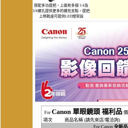
搭配多功提把，上面有多個 1/4及
3/8螺孔提供更多的擴充支點，提把
上熱靴座可提供LED燈架設
Canon 單眼鏡頭 福利品
For
價
項次
商品名稱 (請先來店/電洽詢)
For Canon
全新品