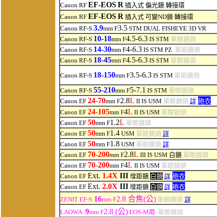
EF-EOS
R
Canon RF
插入式 偏光鏡 轉接環
EF-EOS
R
Canon RF
插入式 可變ND鏡 轉接環
3.9
3.5
Canon RF-S
mm F
STM
DUAL FISHEYE 3D VR
10-18
4.5-6.3
Canon RF-S
mm F
IS STM
單眼鏡頭
14-30
4-6.3
Canon RF-S
mm F
IS STM PZ
單眼鏡頭
18-45
4.5-6.3
Canon RF-S
mm F
IS STM
單眼鏡頭
18-150
3.5-6.3
Canon RF-S
mm F
IS STM
單眼鏡頭
55
-210
5-7.1
Canon RF-S
mm F
IS STM
單眼鏡頭
24-70
2.8
L
Canon EF
mm F
II IS USM
單眼鏡頭
詳
砲衣
24-105
4
L
Canon EF
mm F
II IS USM
單眼鏡頭
50
1.2
L
Canon EF
mm F
單眼鏡頭
50
1.4
Canon EF
mm F
USM
單眼鏡頭
詳
50
1.8
Canon EF
mm F
USM
單眼鏡頭
詳
70-200
2.8
L
Canon EF
mm F
III IS USM 白鏡
單眼鏡頭
70-200
4
L
Canon EF
mm F
II IS USM
單眼鏡頭
Ext.
1.4X
III
Canon EF
增距鏡
白鏡
詳
砲衣
Ext.
2.0X
III
Canon EF
增距鏡
白鏡
詳
砲衣
16
2.8 合焦(公)
ZENIT EF-S
mm F
單眼鏡頭
詳
9
2.8 (公)
LAOWA
mm F
EOS-M用
單眼鏡頭