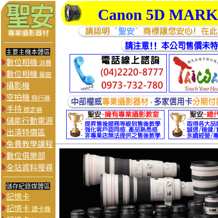
Canon 5D MAR
主要主機本體區
數位相機
消費
數位相機
單眼
攝影機
空拍機
飛行器
手持
穩定器
儲能行動電源
出清特價區
免費教學課程
數位俱樂部
全站資料搜尋
儲存紀錄媒體區
記憶卡
記憶卡
讀卡機