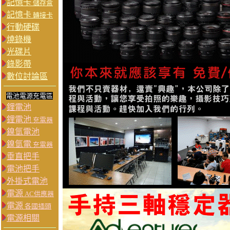
記憶卡
儲存盒
記憶卡
轉接卡
行動硬碟
燒錄機
光碟片
錄影帶
數位討論區
電池電源充電區
鋰電池
鋰電池
充電器
鎳氫電池
鎳氫電
充電器
垂直把手
電池把手
外掛式電池
電源
AC供應器
電源
各國插頭
電源相關