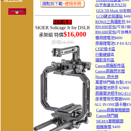
白平衡濾光片$250
GGS
5D Mark II
I金剛
LCD硬式保護貼
$46
特別推薦
ROWA三角攝影包
$8
RW-690背包
(可放2個
SKIER Solicage Jr for DSLR
RW-680
背包
(可放機身
$16,000
承架組 特價
備用鋰電池$800
原價24,000
原廠鋰電池
LP-E6
$2
CF記憶卡區
行動硬碟
區
攝影背包區
Canon原廠配件區
Canon原廠閃光燈
Nissin 閃光燈
萬菱快門線(台製) $50
副廠電池把手 $2900
原廠電池把手BG-E11
座車雙用充電器$800
ALL IN ONE讀卡機$5
Canon原廠單眼鏡頭
Canon快門線
SIGMA單眼鏡頭
相機握帶
$400