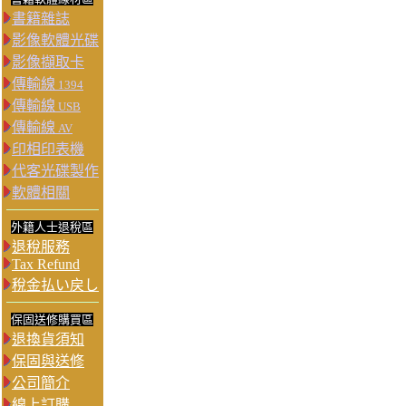
書籍雜誌
影像軟體光碟
影像擷取卡
傳輸線
1394
傳輸線
USB
傳輸線
AV
印相印表機
代客光碟製作
軟體相關
外籍人士退稅區
退稅服務
Tax Refund
稅金払い戻し
保固送修購買區
退換貨須知
保固與送修
公司簡介
線上訂購