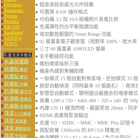
● 超音波技術感光元件除塵
Olympus
Panasonic
● 可選擇 RAW 儲存格式
Pentax
● 可拍攝 3:2 與 16:9 兩種照片長寬比例
Premier
● 充滿彈性的白平衡微調功能
RICOH
SamSung
● 增加動態範圍的 Smart Range 功能
SANYO
● 92 萬畫素電子觀景窗（視野率 100%、放大率 
SONY
● 三寸 60 萬畫素 AMOLED 螢幕
防護清潔保養區
● 全手動操控功能
水晶保護鏡
● 連拍速度每秒三張
保護貼
軟式
● 機身內建對焦輔助燈
保護貼
硬式
● 一般模式 15 個自動對焦區域、近拍模式 35
保護貼
包膜
● 臉部自動偵測（同時最多 10 張臉孔）、微
防潮箱
電子式
● 智慧型自動模式，聰明選出最適合的場景模式
防潮箱
簡易式
● 具備 1280 x 720、640x 480、320 x 340 的 
防潮箱
乾燥劑
● 內建 GN 11 機頂閃燈，範圍等效 28mm，同步速
清潔
CCD專用
● HDMI 高畫質影音輸出
清潔
清潔筆
● 支援 SD、SDHC、MMC、MMC Plus 記憶卡
清潔
電動氣吹
● 搭配容量 1300mAh 的 BP1310 鋰電池
清潔
空氣球
● 機身體積 123 x 87 x 39.8 mm（含凸出部分）