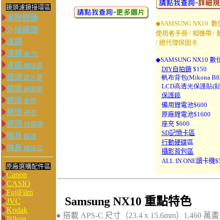
鏡頭濾鏡接環區
單眼鏡頭
◆
SAMSUNG NX10
數
外接鏡頭
使用者手冊 / 相機帶 / 
濾鏡
/ 總代理保固卡
濾鏡
盒/包
◆SAMSUNG NX10
數位
濾鏡
轉接環
DIY自拍鏡
$150
鏡頭
遮光罩
帆布
背包
(Mikona B8
LCD高透光保護貼(貼到
鏡頭
鏡頭蓋
保護鏡
鏡頭
套筒
備用鋰電池$600
鏡頭
砲衣
原廠鋰電池$1600
鏡頭
座充 $600
除霧帶
SD記憶卡區
機身
眼罩
行動硬碟
區
機身
轉接環
攝影背包區
ALL IN ONE讀卡機$
原廠選購配件區
Canon
CASIO
FujiFilm
Samsung NX10 重點特色
JVC
Kodak
● 搭載 APS-C 尺寸（23.4 x 15.6mm）1,460
Nikon