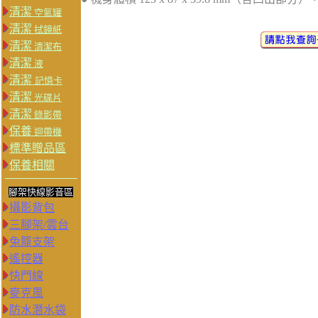
清潔
空氣罐
清潔
拭鏡紙
清潔
清潔布
清潔
液
清潔
記憶卡
清潔
光碟片
清潔
錄影帶
保養
迴帶機
標準贈品區
保養相關
腳架快線影音區
攝影背包
三腳架/雲台
兔籠支架
遙控器
快門線
麥克風
防水潛水袋