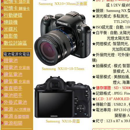
記憶卡
儲存盒
Samsung NX10+30mm正面圖
或 1/2EV 級)B
記憶卡
轉接卡
★
鏡頭
: Samsung N
行動硬碟
★測光模式: 多點測光,
TTL247(19x
燒錄機
★ISO感光度 : 自動, 100, 2
光碟片
★白平衡 : 自動, 太陽
錄影帶
光燈太陽光型, 燈泡
數位討論區
★閃燈模式 :智慧閃光, 
光加防紅眼, 前簾
電池電源充電區
★
外接閃光燈 :
可外接Sa
鋰電池
購)
★拍攝模式 : 模式:智慧
鋰電池
充電器
Samsung NX10+18-55mm
景模式, 人像, 風
鎳氫電池
★場景模式 : 美顏拍攝, 
鎳氫電
充電器
煙火, 海灘與
★
儲存媒體 : SD、SD
垂直把手
★記錄格式 : JPEG: Fine,
電池把手
★
LCD : 3.0" AMOLED
外掛式電池
★傳輸介面 : USB2.0 ,
電源
AC供應器
★電池專用 : BP1310 (
變壓器:AD9NX
電源
各國插頭
★尺寸 : 123 x 87 x 39.
Samsung NX10-背面
電源相關