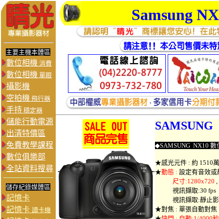
Samsung
NX
主要主機本體區
數位相機
消費
數位相機
單眼
攝影機
空拍機
飛行器
手持
穩定器
儲能行動電源
SAMSUNG 
出清特價區
免費教學課程
◆
SAMSUNG NX10
數
數位俱樂部
★感光元件 : 約 1510
全站資料搜尋
★
動態
:
設定有音效或
尺寸:1280x720
,
儲存紀錄媒體區
視訊擷取:30 fps
記憶卡
視訊擷取:靜止影像
記憶卡
★
對焦 :
單張自動對焦
讀卡機
★
快門 : 自動:1/4000秒