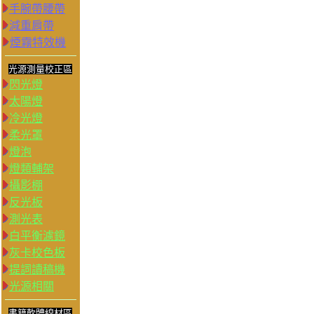
手腕帶腰帶
減重肩帶
煙霧特效機
光源測量校正區
閃光燈
太陽燈
冷光燈
柔光罩
燈泡
燈類輔架
攝影棚
反光板
測光表
白平衡濾鏡
灰卡校色板
提詞讀稿機
光源相關
書籍軟體線材區