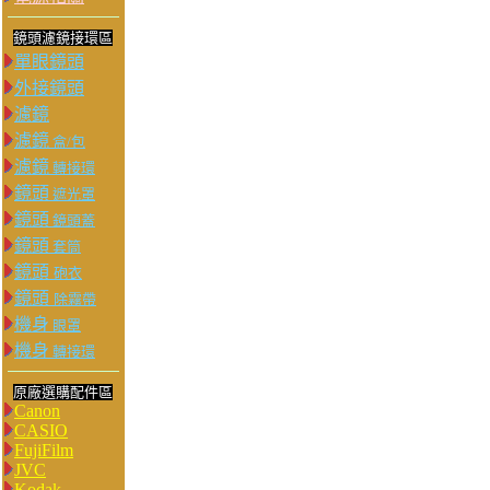
鏡頭濾鏡接環區
單眼鏡頭
外接鏡頭
濾鏡
濾鏡
盒/包
濾鏡
轉接環
鏡頭
遮光罩
鏡頭
鏡頭蓋
鏡頭
套筒
鏡頭
砲衣
鏡頭
除霧帶
機身
眼罩
機身
轉接環
原廠選購配件區
Canon
CASIO
FujiFilm
JVC
Kodak