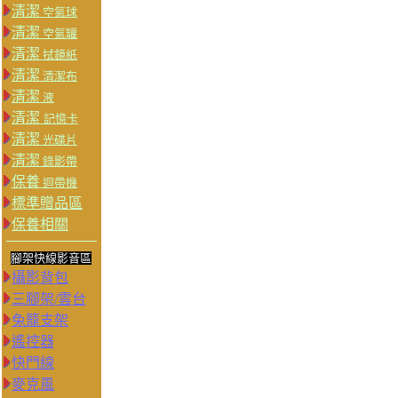
清潔
空氣球
清潔
空氣罐
清潔
拭鏡紙
清潔
清潔布
清潔
液
清潔
記憶卡
清潔
光碟片
清潔
錄影帶
保養
迴帶機
標準贈品區
保養相關
腳架快線影音區
攝影背包
三腳架/雲台
兔籠支架
遙控器
快門線
麥克風