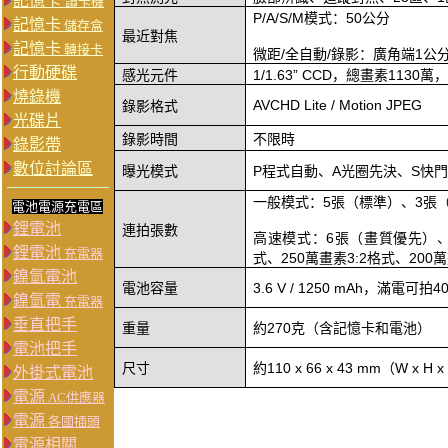
記憶卡
讀卡機
P/A/S/M
模式：
50
公分
記憶卡
儲存盒
最近對焦
記憶卡
轉接卡
微距
/
全自動
/
錄影：廣角端
1
公
行動硬碟
感光元件
1/1.63” CCD
，總畫素
1130
萬
燒錄機
AVCHD Lite / Motion JPEG
錄影格式
光碟片
錄影時間
不限時
錄影帶
數位討論區
曝光模式
P
程式自動、
A
光圈先決、
S
快
一般模式：
5
張（標準）、
3
張
電池電源充電區
鋰電池
連拍張數
高速模式：
6
張（畫質優先）
鋰電池
充電器
式、
250
萬畫素
3:2
格式、
200
萬
鎳氫電池
電池容量
3.6 V / 1250 mAh
，滿電可拍
4
鎳氫電
充電器
垂直把手
重量
約
270
克（含記憶卡和電池）
電池把手
尺寸
約
110 x 66 x 43 mm
（
W x H x
外掛式電池
電源
AC供應器
電源
各國插頭
電源相關