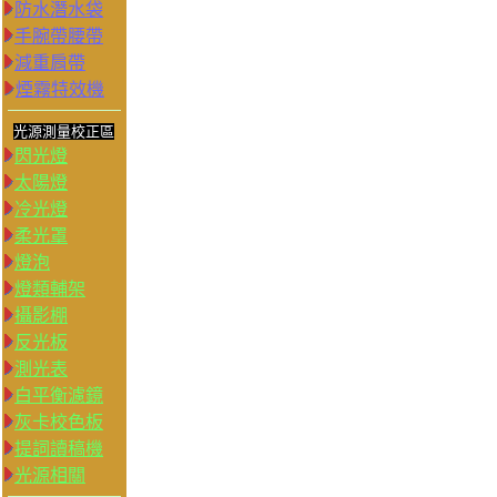
防水潛水袋
手腕帶腰帶
減重肩帶
煙霧特效機
光源測量校正區
閃光燈
太陽燈
冷光燈
柔光罩
燈泡
燈類輔架
攝影棚
反光板
測光表
白平衡濾鏡
灰卡校色板
提詞讀稿機
光源相關