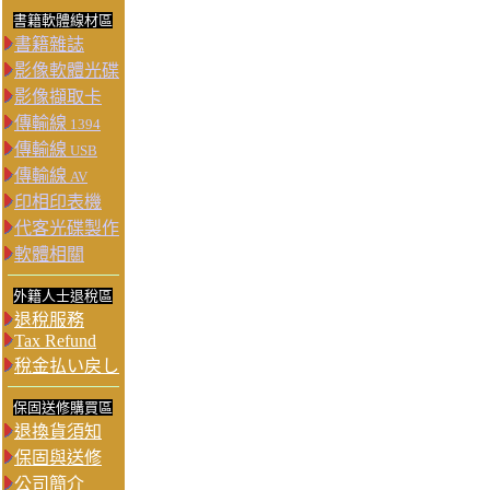
書籍軟體線材區
書籍雜誌
影像軟體光碟
影像擷取卡
傳輸線
1394
傳輸線
USB
傳輸線
AV
印相印表機
代客光碟製作
軟體相關
外籍人士退稅區
退稅服務
Tax Refund
稅金払い戻し
保固送修購買區
退換貨須知
保固與送修
公司簡介