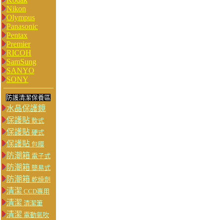
Nikon
Olympus
Panasonic
Pentax
Premier
RICOH
SamSung
SANYO
SONY
防護清潔保養區
水晶保護鏡
保護貼
軟式
保護貼
硬式
保護貼
包膜
防潮箱
電子式
防潮箱
簡易式
防潮箱
乾燥劑
清潔
CCD專用
清潔
清潔筆
清潔
電動氣吹