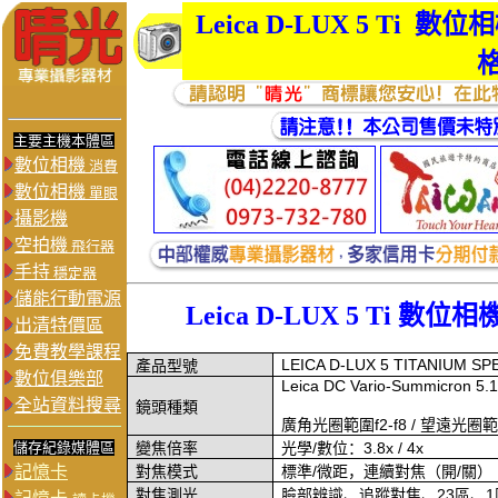
Leica D-LUX 5 Ti
主要主機本體區
數位相機
消費
數位相機
單眼
攝影機
空拍機
飛行器
手持
穩定器
儲能行動電源
Leica D-LUX 5 Ti 
出清特價區
免費教學課程
LEICA D-LUX 5 TITANIUM SP
產品型號
數位俱樂部
Leica DC Vario-Summicron 5.1
全站資料搜尋
鏡頭種類
廣角光圈範圍
f2-f8 /
望遠光圈
儲存紀錄媒體區
變焦倍率
光學
/
數位：
3.8x / 4x
記憶卡
對焦模式
標準
/
微距，連續對焦（開
/
關）
對焦測光
臉部辨識、追蹤對焦、
23
區、
1