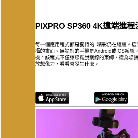
PIXPRO SP360 4K遠端
每一個應用程式都是獨特的–精彩仍在繼續。這
攝的畫面。無論您的手機是Android或iOS系統
機。該程式不僅讓您擺脫網線的束縛，還為您
放想像力，看看會發生什麼。