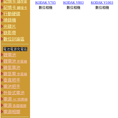
記憶卡
儲存盒
KODAK V705
KODAK V803
KODAK V1003
記憶卡
數位相機
數位相機
數位相機
轉接卡
行動硬碟
燒錄機
光碟片
錄影帶
數位討論區
電池電源充電區
鋰電池
鋰電池
充電器
鎳氫電池
鎳氫電
充電器
垂直把手
電池把手
外掛式電池
電源
AC供應器
電源
各國插頭
電源相關