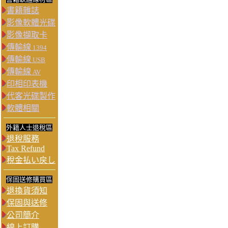
書籍雜誌
影像軟體光碟
影像擷取卡
傳輸線
1394
傳輸線
USB
傳輸線
AV
印相印表機
代客光碟製作
軟體相關
外籍人士退稅區
退稅服務
Tax Refund
稅金払い戻し
保固送修購買區
退換貨須知
保固與送修
公司簡介
線上訂購