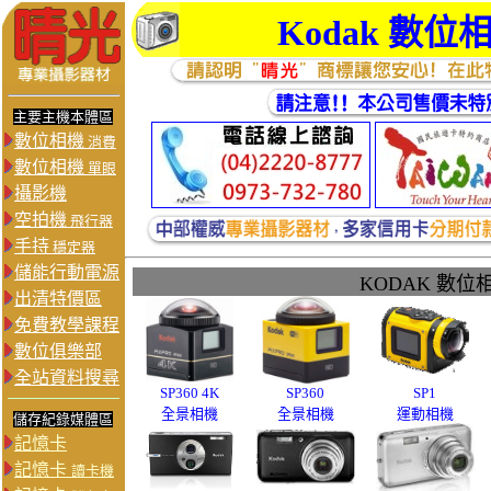
Kodak 數位
主要主機本體區
數位相機
消費
數位相機
單眼
攝影機
空拍機
飛行器
手持
穩定器
儲能行動電源
KODAK 數位
出清特價區
免費教學課程
數位俱樂部
全站資料搜尋
SP360 4K
SP360
SP1
全景相機
全景相機
運動相機
儲存紀錄媒體區
記憶卡
記憶卡
讀卡機