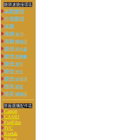
鏡頭濾鏡接環區
單眼鏡頭
外接鏡頭
濾鏡
濾鏡
盒/包
濾鏡
轉接環
鏡頭
遮光罩
鏡頭
鏡頭蓋
鏡頭
套筒
鏡頭
砲衣
鏡頭
除霧帶
機身
眼罩
機身
轉接環
原廠選購配件區
Canon
CASIO
FujiFilm
JVC
Kodak
Nikon