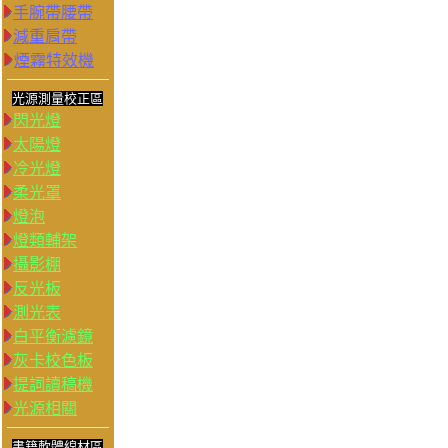
手腕帶腰帶
減重肩帶
煙霧特效機
光源測量校正區
閃光燈
太陽燈
冷光燈
柔光罩
燈泡
燈類輔架
攝影棚
反光板
測光表
白平衡濾鏡
灰卡校色板
提詞讀稿機
光源相關
書籍軟體線材區