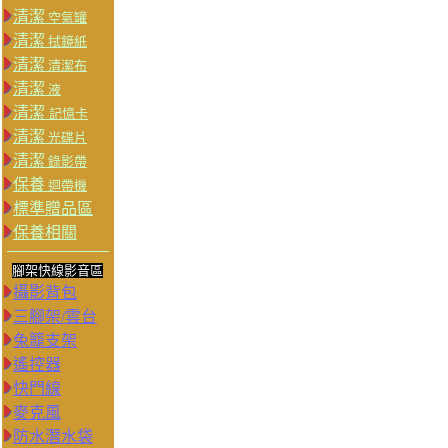
清潔
空氣罐
清潔
拭鏡紙
清潔
清潔布
清潔
液
清潔
記憶卡
清潔
光碟片
清潔
錄影帶
保養
迴帶機
標準贈品區
保養相關
腳架快線影音區
攝影背包
三腳架/雲台
兔籠支架
遙控器
快門線
麥克風
防水潛水袋