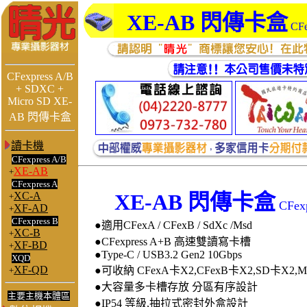
XE-AB 閃傳卡盒
CFe
CFexpress A/B
+ SDXC +
Micro SD XE-
AB 閃傳卡盒
讀卡機
CFexpress A/B
XE-AB
+
CFexpress A
XC-A
XE-AB 閃傳卡盒
+
CFexp
XF-AD
+
CFexpress B
●適用CFexA / CFexB / SdXc /Msd
XC-B
+
●CFexpress A+B 高速雙讀寫卡槽
XF-BD
+
●Type-C / USB3.2 Gen2 10Gbps
XQD
XF-QD
●可收納 CFexA卡X2,CFexB卡X2,SD卡X2,Mic
+
●大容量多卡槽存放 分區有序設計
主要主機本體區
●IP54 等級,抽拉式密封外盒設計