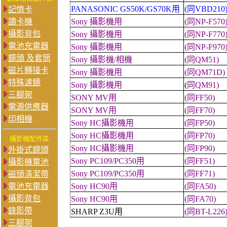
PANASONIC
GS50K/GS70K
用
(
同
VBD210
記憶卡
讀卡機
Sony
攝影機用
(
同
NP-F570
攝影背包
Sony
攝影機用
(
同
NP-F770
電池充電器
Sony
攝影機用
(
同
NP-F970
鏡頭 及套筒
Sony
攝影機
/
相機
(
同
QM51)
磁片轉接卡
Sony
攝影機用
(
同
QM71D)
特殊濾鏡
Sony
攝影機用
(
同
QM91)
三腳架
SONY MV
用
(
同
FF50)
電源供應器
SONY MV
用
(
同
FF70)
印相機
Sony HC
攝影機用
(
同
FP50)
Sony HC
攝影機用
(
同
FP70)
攝影機配件區
Sony HC
攝影機用
(
同
FP90)
外掛式鏡頭
Sony PC109
/PC350用
(
同
FF51)
攝影機電池
Sony PC109/PC350
用
(
同
FF71)
磁頭清潔帶
電池充電器
Sony
HC90
用
(
同
FA50)
攝影背包
Sony
HC90
用
(
同
FA70)
錄影帶
SHARP Z3U
用
(
同
BT-L226
三腳架