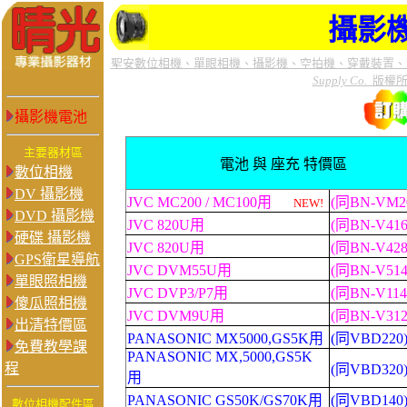
攝影
聖安數位相機、單眼相機、攝影機、空拍機、穿戴裝置、
Supply Co.
版權
攝影機電池
主要器材區
電池 與 座充 特價區
數位相機
DV 攝影機
JVC MC200 / MC100用
(同BN-VM2
NEW!
DVD 攝影機
JVC 820U
用
(
同
BN-V416
硬碟 攝影機
JVC 820U
用
(
同
BN-V428
GPS衛星導航
JVC DVM55U
用
(
同
BN-V514
單眼照相機
JVC DVP3/P7
用
(
同
BN-V114
傻瓜照相機
JVC DVM9U
用
(
同
BN-V312
出清特價區
PANASONIC
MX5000,GS5K
用
(
同
VBD220
免費教學課
PANASONIC
MX,5000,GS5K
程
(
同
VBD320
用
PANASONIC
GS50K/GS70K
用
(
同
VBD140
數位相機配件區