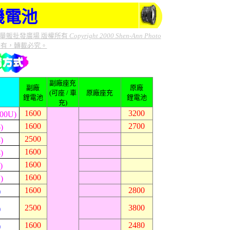
機電池
量販批發廣場 版權所有
Copyright 2000 Shen-Ann Photo
所有，轉載必究。
副廠座充
副廠
原廠
(可座 / 車
原廠座充
鋰電池
鋰電池
充)
1600
3200
00U)
1600
2700
)
2500
)
1600
)
1600
)
1600
)
1600
2800
)
2500
3800
)
1600
2480
)