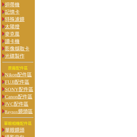
迴帶機
記憶卡
特殊濾鏡
太陽燈
麥克風
讀卡機
影像擷取卡
光碟製作
原廠配件區
Nikon配件區
FUJI配件區
SONY配件區
Canon配件區
JVC配件區
鏡頭區
Raynox
單眼相機配件區
單眼鏡頭