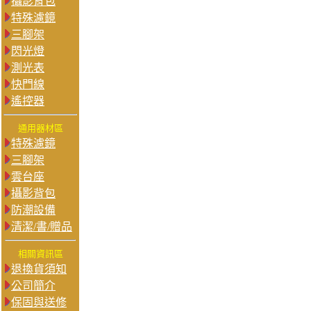
攝影背包
特殊濾鏡
三腳架
閃光燈
測光表
快門線
遙控器
通用器材區
特殊濾鏡
三腳架
雲台座
攝影背包
防潮設備
清潔/書/贈品
相關資訊區
退換貨須知
公司簡介
保固與送修